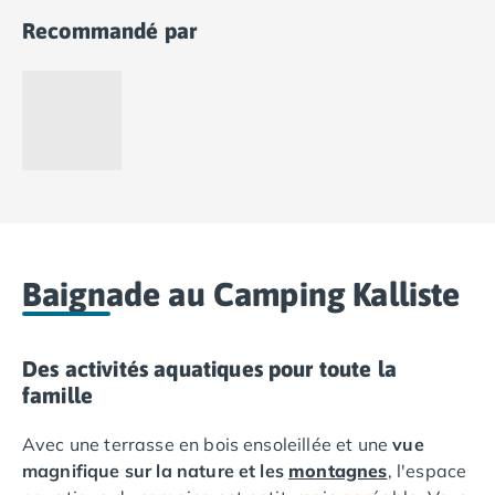
Camping Languedoc-Roussillon
Recommandé par
Camping Aude
Camping Gruissan
Camping Narbonne-Plage
Camping Sigean
Camping Gard
Camping Aigues-Mortes
Camping Grau-du-Roi
Camping Nîmes
Camping Hérault
Baignade au Camping Kalliste
Camping Agde
Camping Béziers
Camping La Grande Motte
Des activités aquatiques pour toute la
Camping Marseillan-Plage
famille
Camping Montpellier
Camping Palavas-les-Flots
Avec une terrasse en bois ensoleillée et une
vue
Camping Sète
magnifique sur la nature et les
montagnes
, l'espace
Camping Valras-Plage