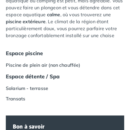
aquatique du camping est petit, mais agréable. Vous
Camping Vias-Plage
pouvez faire un plongeon et vous détendre dans cet
Camping Pyrénées-Orientales
espace aquatique
calme
, où vous trouverez une
Camping Argelès-sur-Mer
piscine
extérieure
. Le climat de la région étant
Camping Canet-en-Roussillon
particulièrement doux, vous pourrez parfaire votre
Camping Collioure
bronzage confortablement installé sur une chaise
Camping Le Barcarès
longue autour de la piscine.
Camping Perpignan
Camping Saint-Cyprien
Espace piscine
Camping Limousin
Camping Corrèze
Piscine de plein air (non chauffée)
Camping Lorraine
Espace détente / Spa
Camping Vosges
Camping Midi-Pyrénées
Solarium - terrasse
Camping Aveyron
Transats
Camping Millau
Camping Nant
Camping Saint-Amans-des-Cots
Camping Gers
Bon à savoir
Camping Lot