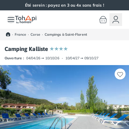
Été serein : payez en 3 ou 4x sans frais !
Toutes nos destinations
Camping France
·
France
·
Corse
·
Campings à Saint-Florent
Camping Alsace
Camping Bas-Rhin
Camping Kalliste
Camping Haut-Rhin
Camping Colmar
Ouverture :
04/04/26
➞
10/10/26
-
10/04/27
➞
09/10/27
Camping Mulhouse
Camping Munster
Camping Aquitaine
Camping Dordogne
Camping Carsac-Aillac
Camping Les Eyzies-de-Tayac-Sireuil
Camping Sarlat
Camping Gironde
Camping Bordeaux
Camping Carcans