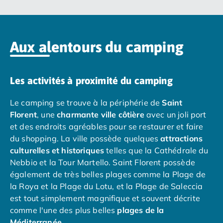
Camping Nord Portugal
Camping Porto
Camping Croatie
Aux alentours du camping
Camping Comté de Zadar
Camping Dalmatie
Camping Istrie
Les activités à proximité du camping
Camping Porec
Camping Pula
Le camping se trouve à la périphérie de
Saint
Camping Rovinj
Florent
, une
charmante ville côtière
avec un joli port
Camping Kvarner
et des endroits agréables pour se restaurer et faire
Autres destinations
du shopping. La ville possède quelques
attractions
Camping Suisse
culturelles et historiques
telles que la Cathédrale du
Camping Belgique
Nebbio et la Tour Martello. Saint Florent possède
Camping Pays-Bas
également de très belles plages comme la Plage de
Camping Brabant-Septentrional
la Roya et la Plage du Lotu, et la Plage de Saleccia
Camping Frise
est tout simplement magnifique et souvent décrite
Camping Hollande-Méridionale
comme l'une des plus belles
plages de la
Camping Limbourg
Méditerranée
.