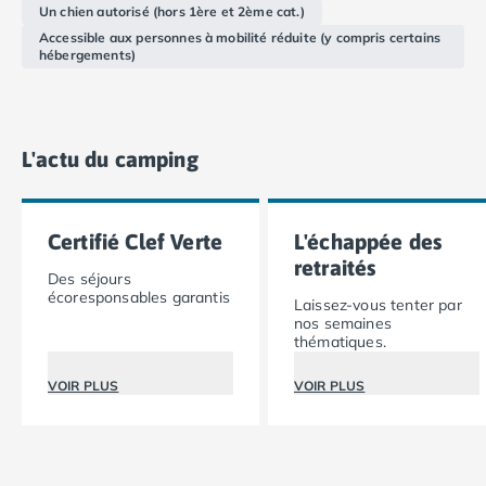
Un chien autorisé (hors 1ère et 2ème cat.)
Camping Ardennes
Accessible aux personnes à mobilité réduite (y compris certains
Camping Corse
hébergements)
Camping Corse-du-Sud
Camping Bonifacio
Camping Porto Vecchio
Camping Haute-Corse
L'actu du camping
Camping Ghisonaccia
Camping Saint-Florent
Camping Franche-Comté
Certifié Clef Verte
L'échappée des
Camping Doubs
retraités
Camping Jura
Des séjours
écoresponsables garantis
Camping Clairvaux-les-Lacs
Laissez-vous tenter par
nos semaines
Camping Haute-Normandie
thématiques.
Camping Eure
Camping Ile-de-France
VOIR PLUS
VOIR PLUS
Camping Essonne
Camping Seine-et-Marne
Camping Val d'Oise
Camping Val-de-Marne