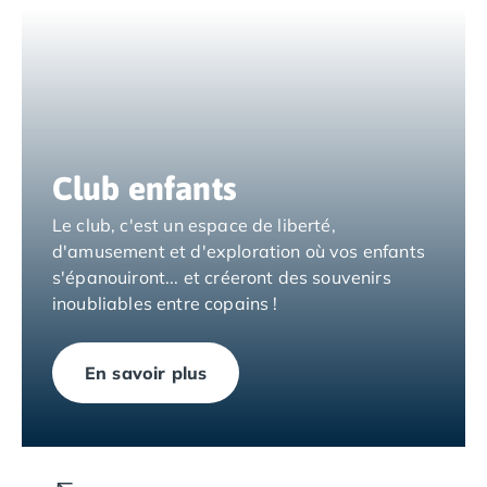
Camping Espagne
Camping Cantabria
Camping Catalogne
Camping Costa Brava
Camping Barcelone
Camping Blanes
Club enfants
Camping Cadaques
Camping Calonge
Le club, c'est un espace de liberté,
Camping Empuriabrava
d'amusement et d'exploration où vos enfants
Camping Lloret De Mar
s'épanouiront... et créeront des souvenirs
Camping Palamos
inoubliables entre copains !
Camping Pals
Camping Platja d'Aro
Camping Tossa de Mar
En savoir plus
Camping Costa Dorada
Camping Cambrils
Camping Creixell
Camping Salou