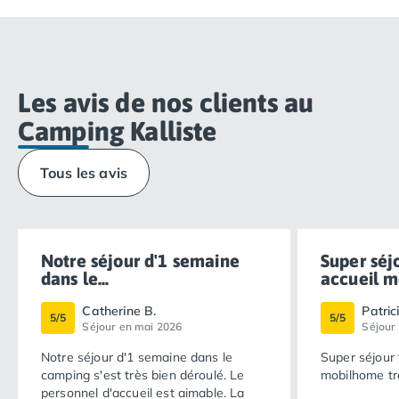
circulation peuvent être légèrement perceptibles.
Cette situation géographique reste un atout pratique
pour rejoindre rapidement vos différentes destinations.
Les avis de nos clients au
Camping Kalliste
Tous les avis
Notre séjour d'1 semaine
Super séj
dans le...
accueil m
Catherine B.
Patric
5/5
5/5
Séjour en mai 2026
Séjour
Notre séjour d'1 semaine dans le
Super séjour 
camping s'est très bien déroulé. Le
mobilhome tr
personnel d'accueil est aimable. La