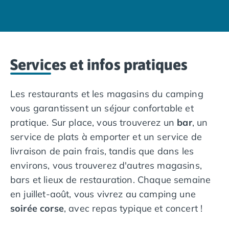
attractions sont le désert des Agriates, l'Île Rousse,
Camping avec piscine couverte
la ville de Calvi, la presqu'île de Revellata et la vallée
Camping avec spa, espace bien-être
du Fango.
Camping bord de mer
Camping Bord de Rivière
Réservez des vacances au camping Kalliste en Corse
Camping en bord de lac
et profitez d'une magnifique
escapade en plein air
en
Services et infos pratiques
Camping Tohapi agréés VACAF
France
.
Par destination
Les restaurants et les magasins du camping
Camping 4 étoiles Les Landes
Camping 5 étoiles Bretagne
vous garantissent un séjour confortable et
Camping 5 étoiles Vendée
pratique. Sur place, vous trouverez un
bar
, un
Camping Atlantique
service de plats à emporter et un service de
Camping avec parc aquatique Ardèche
livraison de pain frais, tandis que dans les
Camping avec parc aquatique Bretagne
environs, vous trouverez d'autres magasins,
Camping avec parc aquatique Dordogne
bars et lieux de restauration. Chaque semaine
Camping avec parc aquatique Espagne
Camping avec parc aquatique Les Landes
en juillet-août, vous vivrez au camping une
Camping avec piscine Annecy
soirée corse
, avec repas typique et concert !
Camping en bord de mer Aquitaine
Camping en bord de mer Bretagne