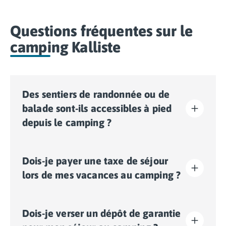
Questions fréquentes sur le
camping Kalliste
Des sentiers de randonnée ou de
balade sont-ils accessibles à pied
depuis le camping ?
Oui, des sentiers de balade ou de randonnée sont
Dois-je payer une taxe de séjour
accessibles directement à pied depuis la sortie du
camping. C’est l’idéal pour découvrir la nature
lors de mes vacances au camping ?
environnante en plein air et en toute simplicité, sans
avoir à prendre votre véhicule.
La taxe de séjour est établie dans presque tous les
Dois-je verser un dépôt de garantie
sites touristiques. Il vous faudra donc l’acquitter lors
de votre enregistrement en ligne ou une fois sur place.