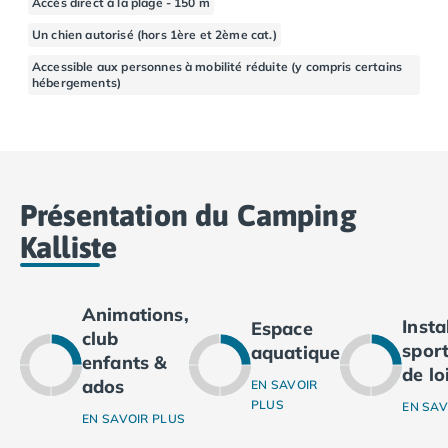
Accès direct à la plage - 150 m
Camping Basse-Normandie
Un chien autorisé (hors 1ère et 2ème cat.)
Camping Calvados
Accessible aux personnes à mobilité réduite (y compris certains
Camping Cabourg
hébergements)
Camping Caen
Camping Honfleur
Camping Houlgate
Camping Ouistreham
Camping Manche
Présentation du Camping
Camping Mont Saint Michel
Camping Bretagne
Kalliste
Camping Côtes d'Armor
Camping Erquy
Camping Saint-Cast-le-Guildo
Animations,
Inst
Espace
Camping Finistère
club
sport
aquatique
Camping Benodet
enfants &
de lo
Camping Brest
ados
EN SAVOIR
Camping Carantec
PLUS
EN SAV
EN SAVOIR PLUS
Camping Concarneau