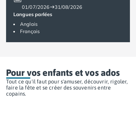
Camping Var
01/07/2026
31/08/2026
Camping Fréjus
Langues parlées
Camping Hyères les Palmiers
Anglais
Camping Port Grimaud
Français
Camping Saint-Aygulf
Camping Saint-Mandrier-sur-Mer
Camping Saint-Tropez
Camping Toulon
Camping Vaucluse
Camping Avignon
Pour vos enfants et vos ados
Camping Rhône-Alpes
Tout ce qu'il faut pour s'amuser, découvrir, rigoler,
Camping Ardèche
faire la fête et se créer des souvenirs entre
Camping Ruoms
copains.
Camping Vallon-Pont-d'Arc
Camping Drôme
Camping Haute-Savoie
Camping Annecy
Camping Thonon-les-bains
Camping Isère