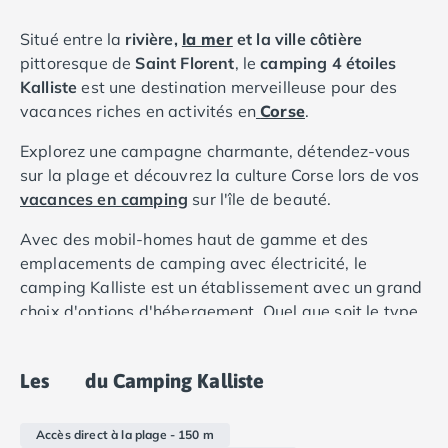
Camping Douarnenez
Camping Fouesnant
Situé entre la
rivière,
la mer
et la ville côtière
Camping Plouescat
pittoresque de
Saint Florent
, le
camping 4 étoiles
Camping Quimper
Kalliste
est une destination merveilleuse pour des
Camping Roscoff
vacances riches en activités en
Corse
.
Camping Ille-et-Vilaine
Camping Cancale
Explorez une campagne charmante, détendez-vous
Camping Dinard
sur la plage et découvrez la culture Corse lors de vos
Camping Saint-Malo
vacances en camping
sur l'île de beauté.
Camping Morbihan
Avec des mobil-homes haut de gamme et des
Camping Auray
emplacements de camping avec électricité, le
Camping Carnac
camping Kalliste est un établissement avec un grand
Camping La Trinité sur Mer
choix d'options d'hébergement. Quel que soit le type
Camping Locmariaquer
d'hébergement choisi, vous pourrez vous reposer et
Camping Penestin
vous détendre dans des emplacements bien
Camping Quiberon
Les
du Camping Kalliste
ombragés, calmes et intimes.
Camping Sarzeau
Camping Vannes
Accès direct à la plage - 150 m
Camping Champagne-Ardenne