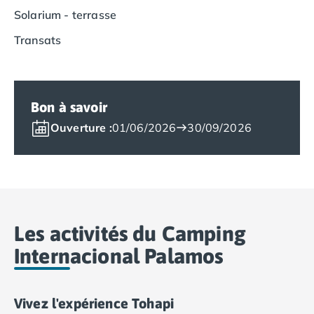
Camping Vias-Plage
Solarium - terrasse
Camping Pyrénées-Orientales
Camping Argelès-sur-Mer
Transats
Camping Canet-en-Roussillon
Camping Collioure
Camping Le Barcarès
Camping Perpignan
Bon à savoir
Camping Saint-Cyprien
Ouverture :
01/06/2026
30/09/2026
Camping Limousin
Camping Corrèze
Camping Lorraine
Camping Vosges
Camping Midi-Pyrénées
Camping Aveyron
Les activités du Camping
Camping Millau
Internacional Palamos
Camping Nant
Camping Saint-Amans-des-Cots
Camping Gers
Vivez l'expérience Tohapi
Camping Lot