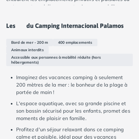
Camping Douarnenez
se trouvent nos hébergements. Avec un mobilier
Camping Fouesnant
confortable, des équipements pratiques et des
Camping Plouescat
espaces de vie spacieux, nos mobil-homes seront le
Camping Quimper
Les
du Camping Internacional Palamos
foyer idéal pendant vos vacances.
Camping Roscoff
Camping Ille-et-Vilaine
Bord de mer - 200 m
400 emplacements
Camping Cancale
Animaux interdits
Camping Dinard
Accessible aux personnes à mobilité réduite (hors
Camping Saint-Malo
hébergements)
Camping Morbihan
Camping Auray
Imaginez des vacances camping à seulement
Camping Carnac
200 mètres de la mer : le bonheur de la plage à
Camping La Trinité sur Mer
portée de main !
Camping Locmariaquer
L'espace aquatique, avec sa grande piscine et
Camping Penestin
son bassin sécurisé pour les enfants, promet des
Camping Quiberon
moments de plaisir en famille.
Camping Sarzeau
Camping Vannes
Profitez d'un séjour relaxant dans ce camping
Camping Champagne-Ardenne
calme et paisible, idéal pour des vacances