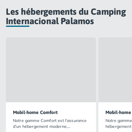
Camping Var
Les hébergements du Camping
Camping Fréjus
Camping Hyères les Palmiers
Internacional Palamos
Camping Port Grimaud
Camping Saint-Aygulf
Camping Saint-Mandrier-sur-Mer
Camping Saint-Tropez
Camping Toulon
Camping Vaucluse
Camping Avignon
Camping Rhône-Alpes
Camping Ardèche
Camping Ruoms
Camping Vallon-Pont-d'Arc
Camping Drôme
Camping Haute-Savoie
Mobil-home Comfort
Mobil-home 
Camping Annecy
Notre gamme Comfort est l’assurance
Notre gamme 
Camping Thonon-les-bains
d’un hébergement moderne,
hébergement 
Camping Isère