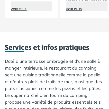
Sant Feliu de Guíxols.
Camping Nord Portugal
VOIR PLUS
VOIR PLUS
Camping Porto
Camping Croatie
Camping Comté de Zadar
Camping Dalmatie
Camping Istrie
Camping Porec
Services et infos pratiques
Camping Pula
Camping Rovinj
Camping Kvarner
Doté d'une terrasse ombragée et d'une salle à
Autres destinations
manger intérieure, le restaurant du camping
Camping Suisse
sert une cuisine traditionnelle comme la paella
Camping Belgique
et d'autres plats de fruits de mer, ainsi que des
Camping Pays-Bas
Camping Brabant-Septentrional
plats classiques comme les pizzas et les pâtes.
Camping Frise
Le supermarché bien fourni du camping
Camping Hollande-Méridionale
propose une variété de produits essentiels tels
Camping Limbourg
que du pain, des produits laitiers, des fruits, des