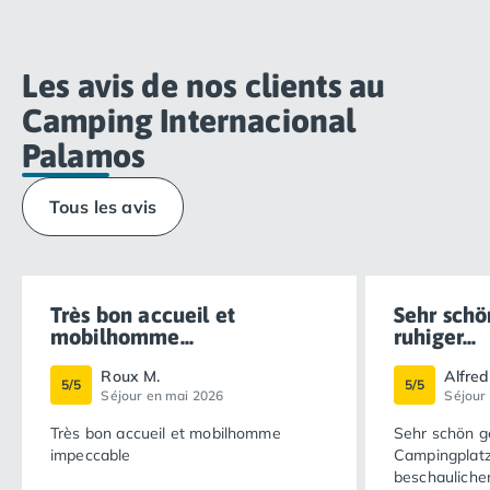
Les avis de nos clients au
Camping Internacional
Palamos
Tous les avis
Très bon accueil et
Sehr schö
mobilhomme...
ruhiger...
Roux M.
Alfred
5/5
5/5
Séjour en mai 2026
Séjour
Très bon accueil et mobilhomme
Sehr schön g
impeccable
Campingplatz
beschauliche