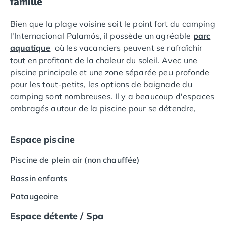
famille
Camping Languedoc-Roussillon
Camping Aude
Bien que la plage voisine soit le point fort du camping
Camping Gruissan
l'Internacional Palamós, il possède un agréable
parc
Camping Narbonne-Plage
aquatique
où les vacanciers peuvent se rafraîchir
Camping Sigean
tout en profitant de la chaleur du soleil. Avec une
Camping Gard
piscine principale et une zone séparée peu profonde
Camping Aigues-Mortes
pour les tout-petits, les options de baignade du
Camping Grau-du-Roi
camping sont nombreuses. Il y a beaucoup d'espaces
Camping Nîmes
ombragés autour de la piscine pour se détendre,
Camping Hérault
tandis que des activités aquatiques ont lieu dans
Camping Agde
l'eau.
Espace piscine
Camping Béziers
Camping La Grande Motte
Piscine de plein air (non chauffée)
Camping Marseillan-Plage
Bassin enfants
Camping Montpellier
Camping Palavas-les-Flots
Pataugeoire
Camping Sète
Espace détente / Spa
Camping Valras-Plage