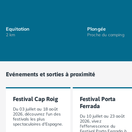
Camping Muravera
Camping Toscane
Camping Albinia
Camping Cecina
Equitation
Plongée
Camping Marina di Bibbona
2 km
Proche du camping
Camping San Vincenzo
Camping Sarteano
Camping Vénétie
Camping Caorle
Camping Cavallino
Evénements et sorties à proximité
Camping Lido di Jesolo
Camping Pacengo di Lazise
Camping Sottomarina di Chioggia
Camping Venise
Festival Cap Roig
Festival Porta
Camping Portugal
Ferrada
Du 03 juillet au 18 août
Camping Algarve
2026, découvrez l'un des
Du 10 juillet au 23 août
Camping Centre Portugal
festivals les plus
2026, vivez
spectaculaires d'Espagne.
Camping Lisbonne
l'effervescence du
Festival Porta Ferrada à
Camping Nazaré