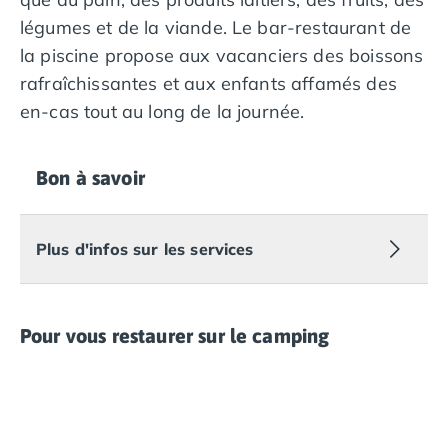
Camping Overijssel
légumes et de la viande. Le bar-restaurant de
Camping Zélande
la piscine propose aux vacanciers des boissons
Camping Luxembourg
Camping Slovénie
rafraîchissantes et aux enfants affamés des
Camping Allemagne
en-cas tout au long de la journée.
Camping Bade-Wurtemberg
Camping Forêt Noire
Camping Bavière
Bon à savoir
Camping Rhénanie-Palatinat
Camping Autriche
Camping Styrie
Plus d'infos sur les services
Idées séjours
Par thématique
Camping 4 étoiles
Pour vous restaurer sur le camping
Camping 5 étoiles Tohapi
Camping avec chiens acceptés
Camping avec parc aquatique
Camping avec piscine
Camping avec piscine chauffée