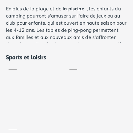
Camping Lot-et-Garonne
En plus de la plage et de
la piscine
, les enfants du
Camping Tarn
camping pourront s'amuser sur l'aire de jeux ou au
Camping Nord-Pas-de-Calais
club pour enfants, qui est ouvert en haute saison pour
Camping Pas-de-Calais
les 4-12 ans. Les tables de ping-pong permettent
Camping Berck
aux familles et aux nouveaux amis de s'affronter
Camping Boulogne-sur-Mer
dans des parties de ping-pong. Les campeurs actifs
Camping Le Portel
Ping-
peuvent trouver encore plus d'activités dans les
Camping Le Touquet
pong
Aquagym
Sports et loisirs
environs du
camping
, y compris un large choix de
Camping Merlimont
Inclus
Inclus
sports nautiques.
Camping Pays de la Loire
Camping Loire-Atlantique
Camping Guerande
Camping La Baule-Escoublac
Camping La Turballe
Camping Nantes
Aire
de
Camping Pornic
jeux
Camping Pornichet
Inclus
Camping Saint Nazaire
Camping Maine-et-Loire