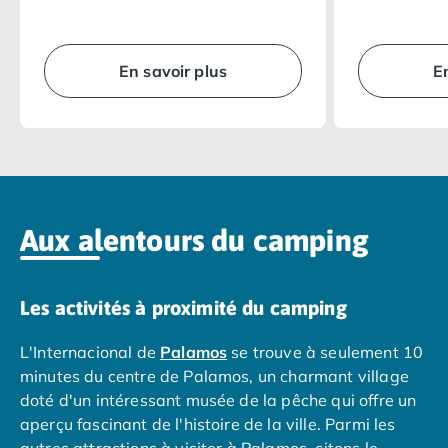
totalement équipé et où chacun
meilleur rappo
possède son espace de vie. Bien
espaces de vi
Camping Espagne
agencé, il vous offre confort, simplicité,
terrasse au gr
Camping Cantabria
intimité… en plein air pour des
privative… de 
Camping Catalogne
En savoir plus
E
vacances réussies.
vacances quel
Camping Costa Brava
Camping Barcelone
Camping Blanes
Camping Cadaques
Camping Calonge
Camping Empuriabrava
Aux alentours du camping
Camping Lloret De Mar
Camping Palamos
Camping Pals
Les activités à proximité du camping
Camping Platja d'Aro
Camping Tossa de Mar
L'Internacional de
Palamos
se trouve à seulement 10
Camping Costa Dorada
minutes du centre de Palamos, un charmant village
Camping Cambrils
doté d'un intéressant musée de la pêche qui offre un
Camping Creixell
aperçu fascinant de l'histoire de la ville. Parmi les
Camping Salou