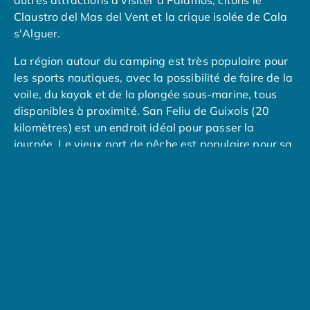
autres attractions à visiter à Palamos, citons le
Camping Tarragone
Claustro del Mas del Vent et la crique isolée de Cala
Camping Italie
s'Alguer.
Camping Abruzzes
Camping Emilie Romagne
La région autour du camping est très populaire pour
Camping Bologne
les sports nautiques, avec la possibilité de faire de la
Camping Cesenatico
voile, du kayak et de la plongée sous-marine, tous
Camping Lido Di Spina
disponibles à proximité. San Feliu de Guixols (20
Camping Ravenne
kilomètres) est un endroit idéal pour passer la
Camping Riccione
journée. Le vieux port de pêche est populaire pour sa
Camping Rimini
belle plage et son promontoire rocheux qui offre une
Camping Frioul-Vénétie Julienne
vue imprenable sur la
mer Méditerranée
.
Camping Latium
Camping Rome
Durant votre séjour au camping Internacional de
Camping Lombardie
Palamós, ne manquez pas l'incontournable
Santa
Camping Piémont
Market
à Santa Cristina d'Aro : du 3 juillet au 30
Camping Pouilles
août, profitez de ses soirées magiques mêlant
Camping Gallipoli
artisanat, gastronomie et concerts sous les étoiles, à
Camping Sardaigne
seulement quelques minutes de votre hébergement !
Camping Alghero