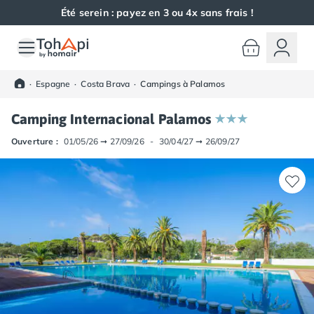
Été serein : payez en 3 ou 4x sans frais !
Toutes nos destinations
Camping France
·
Espagne
·
Costa Brava
·
Campings à Palamos
Camping Alsace
Camping Bas-Rhin
Camping Internacional Palamos
Camping Haut-Rhin
Camping Colmar
Ouverture :
01/05/26
➞
27/09/26
-
30/04/27
➞
26/09/27
Camping Mulhouse
Camping Munster
Camping Aquitaine
Camping Dordogne
Camping Carsac-Aillac
Camping Les Eyzies-de-Tayac-Sireuil
Camping Sarlat
Camping Gironde
Camping Bordeaux
Camping Carcans