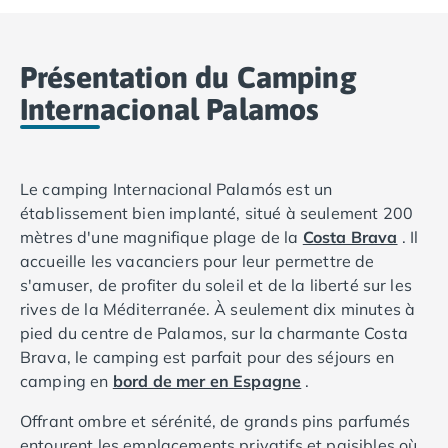
Camping Basse-Normandie
Camping Calvados
Présentation du Camping
Camping Cabourg
Camping Caen
Internacional Palamos
Camping Honfleur
Camping Houlgate
Camping Ouistreham
Le camping Internacional Palamós est un
Camping Manche
établissement bien implanté, situé à seulement 200
Camping Mont Saint Michel
mètres d'une magnifique plage de la
Costa Brava
. Il
Camping Bretagne
accueille les vacanciers pour leur permettre de
Camping Côtes d'Armor
s'amuser, de profiter du soleil et de la liberté sur les
Camping Erquy
rives de la Méditerranée. À seulement dix minutes à
Camping Saint-Cast-le-Guildo
pied du centre de Palamos, sur la charmante Costa
Camping Finistère
Brava, le camping est parfait pour des séjours en
Camping Benodet
camping en
bord de mer en Espagne
.
Camping Brest
Camping Carantec
Offrant ombre et sérénité, de grands pins parfumés
Camping Concarneau
entourent les emplacements privatifs et paisibles où