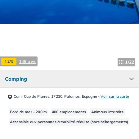
Camping Hourtin
Camping Lacanau
Camping Soulac sur Mer
Camping Vendays-Montalivet
Camping Les Landes
Camping Biscarrosse
Camping Capbreton
Camping Hossegor
149 avis
4.2/5
1/22
Camping Messanges
Camping Moliets et Maa
Camping
Camping Sanguinet
Camping Seignosse
Camping Vieux Boucau les Bains
Cami Cap de Planes, 17230, Palamos, Espagne
-
Voir sur la carte
Camping Pyrénées Atlantiques
Camping Bayonne
Bord de mer - 200 m
400 emplacements
Animaux interdits
Camping Biarritz
Accessible aux personnes à mobilité réduite (hors hébergements)
Camping Bidart
Camping Hendaye
Camping Saint Jean de Luz