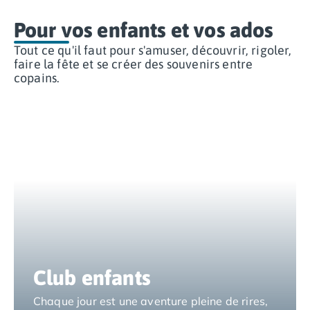
Camping Espagne
Pour vos enfants et vos ados
Camping Cantabria
Camping Catalogne
Tout ce qu'il faut pour s'amuser, découvrir, rigoler,
faire la fête et se créer des souvenirs entre
Camping Costa Brava
copains.
Camping Barcelone
Camping Blanes
Camping Cadaques
Camping Calonge
Camping Empuriabrava
Camping Lloret De Mar
Camping Palamos
Camping Pals
Camping Platja d'Aro
Camping Tossa de Mar
Camping Costa Dorada
Camping Cambrils
Club enfants
Camping Creixell
Camping Salou
Chaque jour est une aventure pleine de rires,