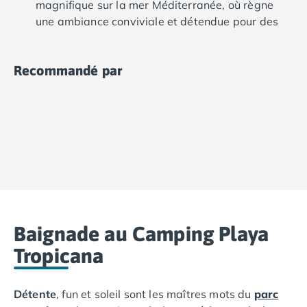
magnifique sur la mer Méditerranée, où règne
Camping Ardennes
une ambiance conviviale et détendue pour des
Camping Corse
vacances réussies !
Camping Corse-du-Sud
Camping Bonifacio
Recommandé par
Camping Porto Vecchio
Camping Haute-Corse
Camping Ghisonaccia
Camping Saint-Florent
Camping Franche-Comté
Camping Doubs
Camping Jura
Camping Clairvaux-les-Lacs
Camping Haute-Normandie
Camping Eure
Baignade au Camping Playa
Camping Ile-de-France
Tropicana
Camping Essonne
Camping Seine-et-Marne
Camping Val d'Oise
Détente
, fun et soleil sont les maîtres mots du
parc
Camping Val-de-Marne