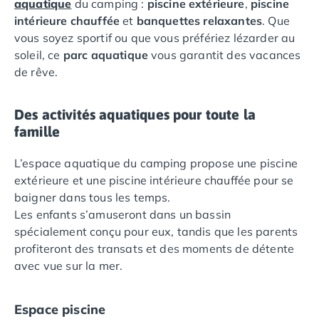
aquatique
du camping :
piscine extérieure
,
piscine
Camping Languedoc-Roussillon
intérieure chauffée
et
banquettes relaxantes
. Que
Camping Aude
vous soyez sportif ou que vous préfériez lézarder au
Camping Gruissan
soleil, ce
parc aquatique
vous garantit des vacances
Camping Narbonne-Plage
de rêve.
Camping Sigean
Camping Gard
Des activités aquatiques pour toute la
Camping Aigues-Mortes
famille
Camping Grau-du-Roi
Camping Nîmes
L’espace aquatique du camping propose une piscine
Camping Hérault
extérieure et une piscine intérieure chauffée pour se
Camping Agde
baigner dans tous les temps.
Camping Béziers
Les enfants s’amuseront dans un bassin
Camping La Grande Motte
spécialement conçu pour eux, tandis que les parents
Camping Marseillan-Plage
profiteront des transats et des moments de détente
Camping Montpellier
avec vue sur la mer.
Camping Palavas-les-Flots
Camping Sète
Camping Valras-Plage
Espace piscine