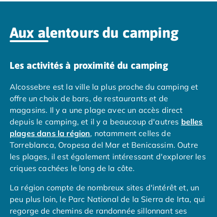
Camping Muravera
Camping Toscane
Aux alentours du camping
Camping Albinia
Camping Cecina
Camping Marina di Bibbona
Les activités à proximité du camping
Camping San Vincenzo
Camping Sarteano
Alcossebre est la ville la plus proche du camping et
Camping Vénétie
offre un choix de bars, de restaurants et de
Camping Caorle
magasins. Il y a une plage avec un accès direct
Camping Cavallino
depuis le camping, et il y a beaucoup d'autres
belles
Camping Lido di Jesolo
plages dans la région
, notamment celles de
Camping Pacengo di Lazise
Torreblanca, Oropesa del Mar et Benicassim. Outre
Camping Sottomarina di Chioggia
les plages, il est également intéressant d'explorer les
Camping Venise
criques cachées le long de la côte.
Camping Portugal
Camping Algarve
La région compte de nombreux sites d'intérêt et, un
Camping Centre Portugal
peu plus loin, le Parc National de la Sierra de Irta, qui
Camping Lisbonne
regorge de chemins de randonnée sillonnant ses
Camping Nazaré