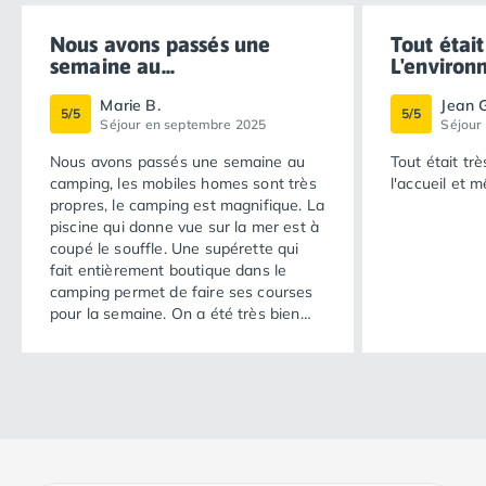
Nous avons passés une
Tout était
semaine au...
L'environ
Marie B.
Jean G
5/5
5/5
Séjour en septembre 2025
Séjour
Nous avons passés une semaine au
Tout était tr
camping, les mobiles homes sont très
l'accueil et m
propres, le camping est magnifique. La
piscine qui donne vue sur la mer est à
coupé le souffle. Une supérette qui
fait entièrement boutique dans le
camping permet de faire ses courses
pour la semaine. On a été très bien
accueilli par Nicole et Jacques. Les
services de location kayak sont très
appréciables également. Autrement
dit : super vacances pas de couac