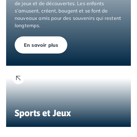
Camping Tarragone
de jeux et de découvertes. Les enfants
Camping Italie
s’amusent, créent, bougent et se font de
Camping Abruzzes
nouveaux amis pour des souvenirs qui restent
Camping Emilie Romagne
longtemps.
Camping Bologne
Camping Cesenatico
En savoir plus
Camping Lido Di Spina
Camping Ravenne
Camping Riccione
Camping Rimini
Camping Frioul-Vénétie Julienne
Camping Latium
Camping Rome
Camping Lombardie
Camping Piémont
Sports et Jeux
Camping Pouilles
Camping Gallipoli
Camping Sardaigne
Camping Alghero