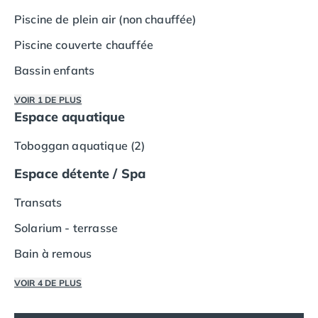
Camping Vias-Plage
Piscine de plein air (non chauffée)
Camping Pyrénées-Orientales
Camping Argelès-sur-Mer
Piscine couverte chauffée
Camping Canet-en-Roussillon
Bassin enfants
Camping Collioure
Camping Le Barcarès
VOIR 1 DE PLUS
Camping Perpignan
Espace aquatique
Camping Saint-Cyprien
Camping Limousin
Toboggan aquatique (2)
Camping Corrèze
Espace détente / Spa
Camping Lorraine
Camping Vosges
Transats
Camping Midi-Pyrénées
Camping Aveyron
Solarium - terrasse
Camping Millau
Bain à remous
Camping Nant
Camping Saint-Amans-des-Cots
VOIR 4 DE PLUS
Camping Gers
Camping Lot