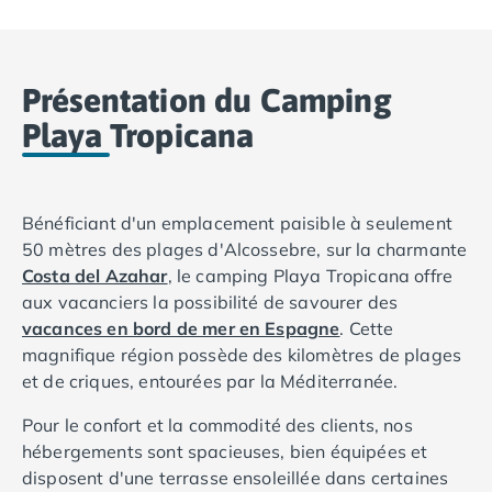
Camping Basse-Normandie
Camping Calvados
Camping Cabourg
Présentation du Camping
Camping Caen
Playa Tropicana
Camping Honfleur
Camping Houlgate
Camping Ouistreham
Camping Manche
Bénéficiant d'un emplacement paisible à seulement
Camping Mont Saint Michel
50 mètres des plages d'Alcossebre, sur la charmante
Camping Bretagne
Costa del Azahar
, le camping Playa Tropicana offre
Camping Côtes d'Armor
aux vacanciers la possibilité de savourer des
Camping Erquy
vacances en bord de mer en Espagne
. Cette
Camping Saint-Cast-le-Guildo
magnifique région possède des kilomètres de plages
Camping Finistère
et de criques, entourées par la Méditerranée.
Camping Benodet
Camping Brest
Pour le confort et la commodité des clients, nos
Camping Carantec
hébergements sont spacieuses, bien équipées et
Camping Concarneau
disposent d'une terrasse ensoleillée dans certaines