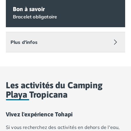
Camping Lot-et-Garonne
Bon à savoir
Camping Tarn
Bracelet obligatoire
Camping Nord-Pas-de-Calais
Camping Pas-de-Calais
Camping Berck
Camping Boulogne-sur-Mer
Plus d'infos
Camping Le Portel
Camping Le Touquet
Camping Merlimont
Camping Pays de la Loire
Camping Loire-Atlantique
Camping Guerande
Les activités du Camping
Camping La Baule-Escoublac
Playa Tropicana
Camping La Turballe
Camping Nantes
Camping Pornic
Vivez l'expérience Tohapi
Camping Pornichet
Camping Saint Nazaire
Si vous recherchez des activités en dehors de l'eau,
Camping Maine-et-Loire