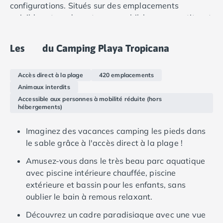
Camping Douarnenez
configurations. Situés sur des emplacements
Camping Fouesnant
paisibles et verdoyants, nos mobil-homes constituent
Camping Plouescat
l'endroit idéal pour dormir, manger, se reposer et
Camping Quimper
jouer pendant vos vacances au camping Playa
Les
du Camping Playa Tropicana
Camping Roscoff
Tropicana.
Camping Ille-et-Vilaine
Camping Cancale
Accès direct à la plage
420 emplacements
Camping Dinard
Animaux interdits
Camping Saint-Malo
Accessible aux personnes à mobilité réduite (hors
hébergements)
Camping Morbihan
Camping Auray
Imaginez des vacances camping les pieds dans
Camping Carnac
le sable grâce à l'accès direct à la plage !
Camping La Trinité sur Mer
Camping Locmariaquer
Amusez-vous dans le très beau parc aquatique
Camping Penestin
avec piscine intérieure chauffée, piscine
Camping Quiberon
extérieure et bassin pour les enfants, sans
Camping Sarzeau
oublier le bain à remous relaxant.
Camping Vannes
Découvrez un cadre paradisiaque avec une vue
Camping Champagne-Ardenne