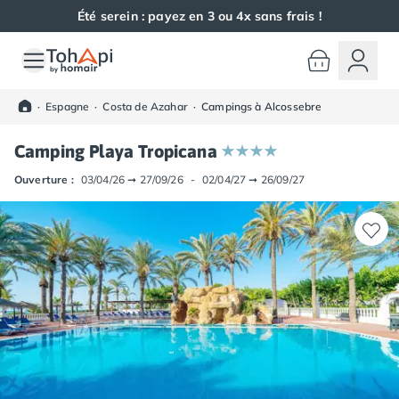
Été serein : payez en 3 ou 4x sans frais !
Toutes nos destinations
Camping France
·
Espagne
·
Costa de Azahar
·
Campings à Alcossebre
Camping Alsace
Camping Bas-Rhin
Camping Playa Tropicana
Camping Haut-Rhin
Camping Colmar
Ouverture :
03/04/26
➞
27/09/26
-
02/04/27
➞
26/09/27
Camping Mulhouse
Camping Munster
Camping Aquitaine
Camping Dordogne
Camping Carsac-Aillac
Camping Les Eyzies-de-Tayac-Sireuil
Camping Sarlat
Camping Gironde
Camping Bordeaux
Camping Carcans