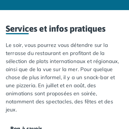
Camping Overijssel
Camping Zélande
Camping Luxembourg
Camping Slovénie
Services et infos pratiques
Camping Allemagne
Camping Bade-Wurtemberg
Camping Forêt Noire
Le soir, vous pourrez vous détendre sur la
Camping Bavière
terrasse du restaurant en profitant de la
Camping Rhénanie-Palatinat
sélection de plats internationaux et régionaux,
Camping Autriche
ainsi que de la vue sur la mer. Pour quelque
Camping Styrie
chose de plus informel, il y a un snack-bar et
Idées séjours
Par thématique
une pizzeria. En juillet et en août, des
Camping 4 étoiles
animations sont proposées en soirée,
Camping 5 étoiles Tohapi
notamment des spectacles, des fêtes et des
Camping avec chiens acceptés
jeux.
Camping avec parc aquatique
Camping avec piscine
Camping avec piscine chauffée
Bon à savoir