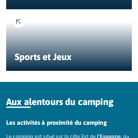
Camping Muravera
Camping Toscane
Camping Albinia
Camping Cecina
Camping Marina di Bibbona
Camping San Vincenzo
Camping Sarteano
Sports et Jeux
Camping Vénétie
Camping Caorle
Camping Cavallino
Camping Lido di Jesolo
Camping Pacengo di Lazise
Camping Sottomarina di Chioggia
Aux alentours du camping
Camping Venise
Camping Portugal
Camping Algarve
Les activités à proximité du camping
Camping Centre Portugal
Camping Lisbonne
Le camping est situé sur la côte Est de
l'Espagne
, au
Camping Nazaré