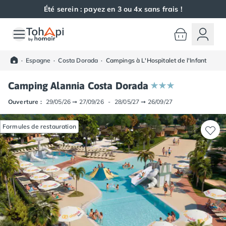
Été serein : payez en 3 ou 4x sans frais !
Toutes nos destinations
Camping France
·
Espagne
·
Costa Dorada
·
Campings à L'Hospitalet de l'Infant
Camping Alsace
Camping Bas-Rhin
Camping Alannia Costa Dorada
Camping Haut-Rhin
Camping Colmar
Ouverture :
29/05/26
➞
27/09/26
-
28/05/27
➞
26/09/27
Camping Mulhouse
Camping Munster
Formules de restauration
Camping Aquitaine
Camping Dordogne
Camping Carsac-Aillac
Camping Les Eyzies-de-Tayac-Sireuil
Camping Sarlat
Camping Gironde
Camping Bordeaux
Camping Carcans