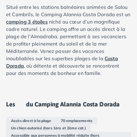
Camping Douarnenez
Situé entre les stations balnéaires animées de Salou
Camping Fouesnant
et Cambrils, le Camping Alannia Costa Dorada est un
Camping Plouescat
camping 3 étoiles
niché au cœur d’un magnifique
Camping Quimper
cadre naturel. Le camping offre un accès direct à la
Camping Roscoff
plage de l'Almadraba, permettant à ses vacanciers
Camping Ille-et-Vilaine
de profiter pleinement du soleil et de la mer
Camping Cancale
Méditerranée. Venez passer des vacances
Camping Dinard
inoubliables sur les superbes plages de la
Costa
Camping Saint-Malo
Dorada
, où détente et découverte se rencontrent
Camping Morbihan
pour des moments de bonheur en famille.
Camping Auray
Camping Carnac
Camping La Trinité sur Mer
Camping Locmariaquer
Les
du Camping Alannia Costa Dorada
Camping Penestin
Camping Quiberon
Camping Sarzeau
Accès direct à la plage
70 emplacements
Camping Vannes
Un chien autorisé (hors 1ère et 2ème cat.)
Camping Champagne-Ardenne
Accessible aux personnes à mobilité réduite (hors