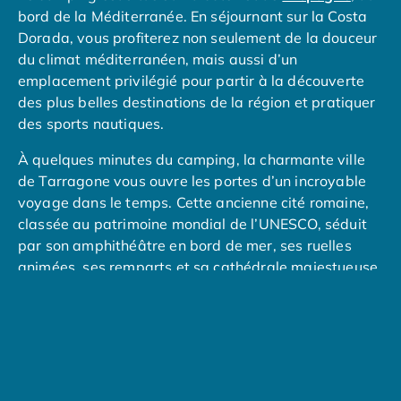
bord de la Méditerranée. En séjournant sur la Costa
Camping Nord Portugal
Dorada, vous profiterez non seulement de la douceur
Camping Porto
du climat méditerranéen, mais aussi d’un
Camping Croatie
emplacement privilégié pour partir à la découverte
Camping Comté de Zadar
des plus belles destinations de la région et pratiquer
Camping Dalmatie
des sports nautiques.
Camping Istrie
Camping Porec
À quelques minutes du camping, la charmante ville
Camping Pula
de Tarragone vous ouvre les portes d’un incroyable
Camping Rovinj
voyage dans le temps. Cette ancienne cité romaine,
Camping Kvarner
classée au patrimoine mondial de l’UNESCO, séduit
Autres destinations
par son amphithéâtre en bord de mer, ses ruelles
Camping Suisse
animées, ses remparts et sa cathédrale majestueuse.
Camping Belgique
Camping Pays-Bas
Pour une journée animée, direction Salou, station
Camping Brabant-Septentrional
balnéaire réputée pour ses longues plages, son
Camping Frise
ambiance festive et sa promenade maritime bordée
Camping Hollande-Méridionale
de palmiers. C’est aussi le point de départ idéal pour
Camping Limbourg
accéder au célèbre PortAventura World, un immense