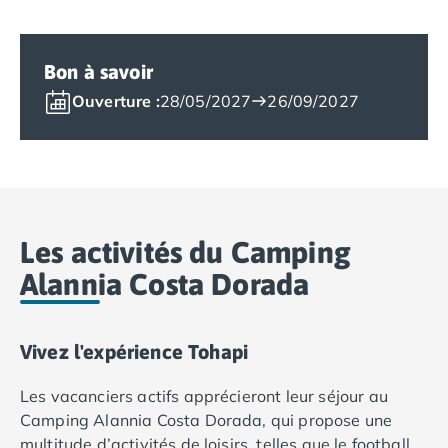
Camping Saumur
Camping Vendée
Bon à savoir
Camping Jard-sur-Mer
Camping La Roche-sur-Yon
Ouverture :
28/05/2027
26/09/2027
Camping La-Tranche-sur-Mer
Camping Les Sables d'Olonne
Camping Noirmoutier
Camping Saint-Gilles-Croix-de-Vie
Camping Saint-Hilaire-De-Riez
Camping Saint-Jean-De-Monts
Les activités du Camping
Camping Picardie
Alannia Costa Dorada
Camping Aisne
Camping Poitou-Charentes
Camping Charente-Maritime
Vivez l'expérience Tohapi
Camping Châtelaillon-Plage
Camping Fouras
Les vacanciers actifs apprécieront leur séjour au
Camping La Rochelle
Camping Alannia Costa Dorada, qui propose une
Camping Les Mathes
multitude d’activités de loisirs, telles que le football,