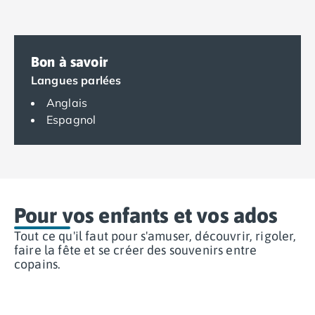
Camping Espagne
Camping Cantabria
Camping Catalogne
Bon à savoir
Camping Costa Brava
Langues parlées
Camping Barcelone
Camping Blanes
Anglais
Camping Cadaques
Espagnol
Camping Calonge
Camping Empuriabrava
Camping Lloret De Mar
Camping Palamos
Camping Pals
Pour vos enfants et vos ados
Camping Platja d'Aro
Camping Tossa de Mar
Tout ce qu'il faut pour s'amuser, découvrir, rigoler,
faire la fête et se créer des souvenirs entre
Camping Costa Dorada
copains.
Camping Cambrils
Camping Creixell
Camping Salou