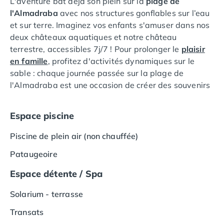
L'aventure bat déjà son plein sur la
plage de
Camping Lot-et-Garonne
l'Almadraba
avec nos structures gonflables sur l’eau
Camping Tarn
et sur terre. Imaginez vos enfants s'amuser dans nos
Camping Nord-Pas-de-Calais
deux châteaux aquatiques et notre château
Camping Pas-de-Calais
terrestre, accessibles 7j/7 ! Pour prolonger le
plaisir
Camping Berck
en famille
, profitez d'activités dynamiques sur le
Camping Boulogne-sur-Mer
sable : chaque journée passée sur la plage de
Camping Le Portel
l'Almadraba est une occasion de créer des souvenirs
Camping Le Touquet
inoubliables.
Camping Merlimont
Espace piscine
Camping Pays de la Loire
Camping Loire-Atlantique
Piscine de plein air (non chauffée)
Camping Guerande
Camping La Baule-Escoublac
Pataugeoire
Camping La Turballe
Espace détente / Spa
Camping Nantes
Camping Pornic
Solarium - terrasse
Camping Pornichet
Camping Saint Nazaire
Transats
Camping Maine-et-Loire