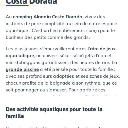
Costa Dorada
Camping Vias-Plage
Camping Pyrénées-Orientales
Camping Argelès-sur-Mer
Au
camping Alannia Costa Dorada
, vivez des
Camping Canet-en-Roussillon
instants de pure complicité au sein de notre espace
Camping Collioure
aquatique ! C’est un lieu entièrement conçu pour le
Camping Le Barcarès
bonheur des petits comme des grands.
Camping Perpignan
Les plus jeunes s'émerveilleront dans l’
aire de jeux
Camping Saint-Cyprien
aqualudique
, un univers sécurisé où jets d’eau et
Camping Limousin
mini-toboggans garantissent des heures de rire. La
Camping Corrèze
grande piscine
a été pensée pour toute la famille :
Camping Lorraine
avec ses profondeurs adaptées et ses zones de jeux,
Camping Vosges
chacun profite de la baignade à son rythme, que ce
Camping Midi-Pyrénées
soit pour nager ou s’amuser. Pour parfaire ces
Camping Aveyron
moments, un vaste
solarium
vous invite à la détente
Camping Millau
sous la douceur du soleil espagnol.
Camping Nant
Des activités aquatiques pour toute la
Camping Saint-Amans-des-Cots
famille
Camping Gers
Camping Lot