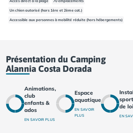
Accès direct à la plage
70 emplacements
Camping Basse-Normandie
Un chien autorisé (hors 1ère et 2ème cat.)
Camping Calvados
Accessible aux personnes à mobilité réduite (hors hébergements)
Camping Cabourg
Camping Caen
Camping Honfleur
Camping Houlgate
Camping Ouistreham
Camping Manche
Présentation du Camping
Camping Mont Saint Michel
Alannia Costa Dorada
Camping Bretagne
Camping Côtes d'Armor
Camping Erquy
Animations,
Inst
Camping Saint-Cast-le-Guildo
Espace
club
sport
Camping Finistère
aquatique
enfants &
de lo
Camping Benodet
ados
EN SAVOIR
Camping Brest
PLUS
EN SAV
EN SAVOIR PLUS
Camping Carantec
Camping Concarneau