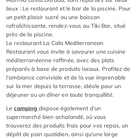
divertissements, les environs du camping vous offrent
Camping avec piscine couverte
un large éventail d’activités pour enrichir vos
lieux : Le restaurant et le bar de la piscine. Pour
Camping avec spa, espace bien-être
vacances, quel que soit votre rythme.
un petit plaisir sucré ou une boisson
Camping bord de mer
rafraîchissante, rendez-vous au Tiki Bar, situé
Camping Bord de Rivière
près de la piscine.
Camping en bord de lac
Camping Tohapi agréés VACAF
Le restaurant La Cala Mediterranean
Par destination
Restaurant vous invite à savourer une cuisine
Camping 4 étoiles Les Landes
méditerranéenne raffinée, avec des plats
Camping 5 étoiles Bretagne
préparés à base de produits locaux. Profitez de
Camping 5 étoiles Vendée
l’ambiance conviviale et de la vue imprenable
Camping Atlantique
sur la mer depuis la terrasse, idéale pour un
Camping avec parc aquatique Ardèche
Camping avec parc aquatique Bretagne
déjeuner ou un dîner en toute tranquillité.
Camping avec parc aquatique Dordogne
Le
camping
dispose également d’un
Camping avec parc aquatique Espagne
Camping avec parc aquatique Les Landes
supermarché bien achalandé, où vous
Camping avec piscine Annecy
trouverez des produits frais pour vos repas, un
Camping en bord de mer Aquitaine
dépôt de pain quotidien, ainsi qu'une large
Camping en bord de mer Bretagne