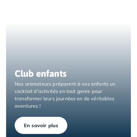
Camping Tarragone
Camping Italie
Camping Abruzzes
Camping Emilie Romagne
Camping Bologne
Camping Cesenatico
Camping Lido Di Spina
Camping Ravenne
Camping Riccione
Camping Rimini
Club enfants
Camping Frioul-Vénétie Julienne
Camping Latium
Nos animateurs préparent à vos enfants un
Camping Rome
cocktail d'activités en tout genre pour
Camping Lombardie
transformer leurs journées en de véritables
Camping Piémont
aventures !
Camping Pouilles
Camping Gallipoli
En savoir plus
Camping Sardaigne
Camping Alghero