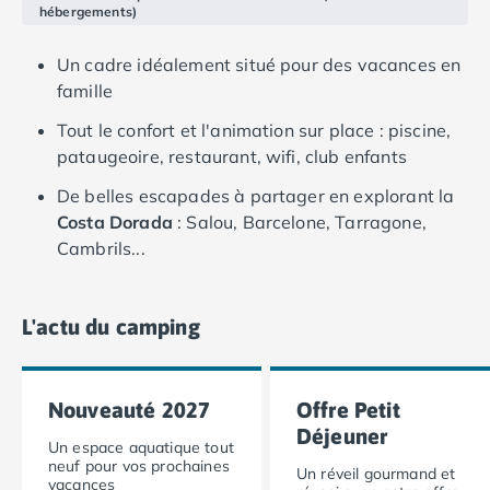
hébergements)
Camping Ardennes
Camping Corse
Un cadre idéalement situé pour des vacances en
Camping Corse-du-Sud
famille
Camping Bonifacio
Camping Porto Vecchio
Tout le confort et l'animation sur place : piscine,
Camping Haute-Corse
pataugeoire, restaurant, wifi, club enfants
Camping Ghisonaccia
De belles escapades à partager en explorant la
Camping Saint-Florent
Costa Dorada
: Salou, Barcelone, Tarragone,
Camping Franche-Comté
Cambrils...
Camping Doubs
Camping Jura
Camping Clairvaux-les-Lacs
L'actu du camping
Camping Haute-Normandie
Camping Eure
Camping Ile-de-France
Nouveauté 2027
Offre Petit
Camping Essonne
Déjeuner
Camping Seine-et-Marne
Un espace aquatique tout
Camping Val d'Oise
neuf pour vos prochaines
Un réveil gourmand et
vacances
Camping Val-de-Marne