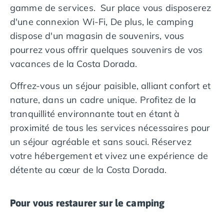
gamme de services. Sur place vous disposerez
Camping en bord de mer Calvados
d'une connexion Wi-Fi, De plus, le camping
Camping en bord de mer Corse
dispose d'un magasin de souvenirs, vous
Camping en bord de mer Espagne
Camping en bord de mer France
pourrez vous offrir quelques souvenirs de vos
Camping en bord de mer Gironde
vacances de la Costa Dorada.
Camping en bord de mer Italie
Camping en bord de mer Les Landes
Offrez-vous un séjour paisible, alliant confort et
Camping en bord de mer Portugal
nature, dans un cadre unique. Profitez de la
Camping en bord de mer Sardaigne
tranquillité environnante tout en étant à
Camping en bord de mer Var
proximité de tous les services nécessaires pour
Camping Les Alpes
un séjour agréable et sans souci. Réservez
Camping Méditerranée
votre hébergement et vivez une expérience de
Camping Savoie
Camping Sud Ouest
détente au cœur de la Costa Dorada.
Offres spéciales
Bons plans du moment
/promotions/
Pour vous restaurer sur le camping
Avantages & autres promotions
Programme de fidélité