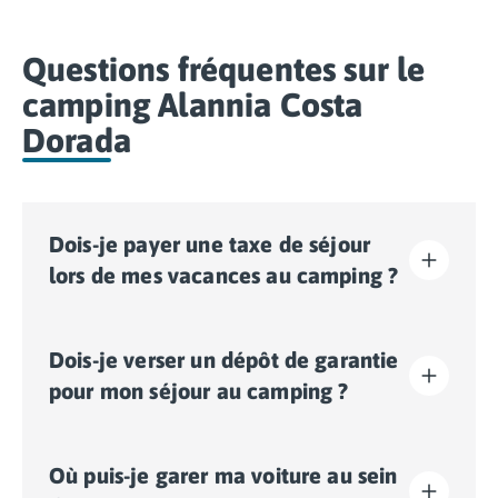
Questions fréquentes sur le
camping Alannia Costa
Dorada
Dois-je payer une taxe de séjour
lors de mes vacances au camping ?
La taxe de séjour est établie dans presque tous les
Dois-je verser un dépôt de garantie
sites touristiques. Il vous faudra donc l’acquitter lors
de votre enregistrement en ligne ou une fois sur place.
pour mon séjour au camping ?
Oui, un dépôt de garantie vous sera demandé lors de
Où puis-je garer ma voiture au sein
votre enregistrement en ligne ou une fois sur place.