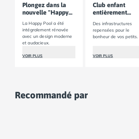
Plongez dans la
Club enfant
Camping Lot-et-Garonne
nouvelle "Happy
entièrement
Camping Tarn
Pool"
rénové !
Camping Nord-Pas-de-Calais
La Happy Pool a été
Des infrastructures
Camping Pas-de-Calais
intégralement rénovée
repensées pour le
avec un design moderne
Camping Berck
bonheur de vos petits.
et audacieux.
Camping Boulogne-sur-Mer
Camping Le Portel
VOIR PLUS
VOIR PLUS
Camping Le Touquet
Camping Merlimont
Camping Pays de la Loire
Camping Loire-Atlantique
Camping Guerande
Recommandé par
Camping La Baule-Escoublac
Camping La Turballe
Camping Nantes
Camping Pornic
Camping Pornichet
Camping Saint Nazaire