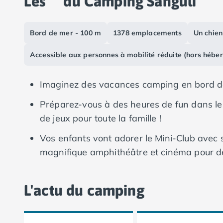
Les
du Camping Sanguli
Camping Vias-Plage
nombreux équipements pratiques.
Camping Pyrénées-Orientales
Camping Argelès-sur-Mer
Bord de mer - 100 m
1378 emplacements
Un chien
Camping Canet-en-Roussillon
Camping Collioure
Accessible aux personnes à mobilité réduite (hors hébe
Camping Le Barcarès
Camping Perpignan
Imaginez des vacances camping en bord d
Camping Saint-Cyprien
Camping Limousin
Préparez-vous à des heures de fun dans les
Camping Corrèze
de jeux pour toute la famille !
Camping Lorraine
Vos enfants vont adorer le Mini-Club avec s
Camping Vosges
Camping Midi-Pyrénées
magnifique amphithéâtre et cinéma pour des
Camping Aveyron
Camping Millau
Camping Nant
L'actu du camping
Camping Saint-Amans-des-Cots
Camping Gers
Camping Lot