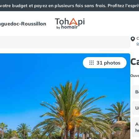
votre budget et payez en plusieurs fois sans frais. Profitez l'esprit
guedoc-Roussillon
C
c
C
31 photos
Ouve
B
U
A
h