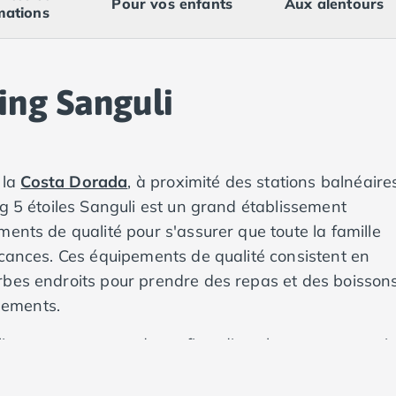
Pour vos enfants
Aux alentours
mations
ing Sanguli
 la
Costa Dorada
, à proximité des stations balnéaire
ng 5 étoiles Sanguli est un grand établissement
ents de qualité pour s'assurer que toute la famille
acances. Ces équipements de qualité consistent en
rbes endroits pour prendre des repas et des boissons
ssements.
 vous permettent de profiter d’emplacements spaci
s donne un endroit idéal pour vous détendre. Quelle 
, vous découvrirez des logements confortables dotés 