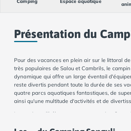
Camping
Espace aquatique
Camping Val-de-Marne
ani
Camping Languedoc-Roussillon
Camping Aude
Camping Gruissan
Camping Narbonne-Plage
Présentation du Camp
Camping Sigean
Camping Gard
Camping Aigues-Mortes
Camping Grau-du-Roi
Pour des vacances en plein air sur le littoral de
Camping Nîmes
très populaires de Salou et Cambrils, le campi
Camping Hérault
dynamique qui offre un large éventail d'équipem
Camping Agde
reste divertis pendant toute la durée de ses v
Camping Béziers
quatre parcs aquatiques fantastiques, de supe
Camping La Grande Motte
Camping Marseillan-Plage
ainsi qu'une multitude d'activités et de diverti
Camping Montpellier
Les options d'hébergement au camping Sanguli
Camping Palavas-les-Flots
Camping Sète
entourés d'arbres et de végétation, ce qui vou
Camping Valras-Plage
soit l'option d'hébergement que vous choisirez