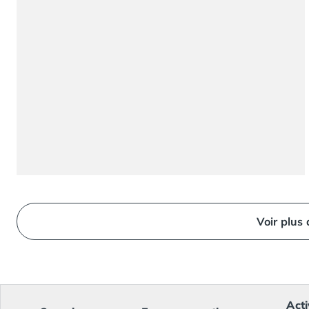
Camping Ardennes
Camping Corse
Camping Corse-du-Sud
Camping Bonifacio
Camping Porto Vecchio
Camping Haute-Corse
Camping Ghisonaccia
Camping Saint-Florent
Camping Franche-Comté
Camping Doubs
Camping Jura
Camping Clairvaux-les-Lacs
Camping Haute-Normandie
Voir plus
Camping Eure
Camping Ile-de-France
Camping Essonne
Camping Seine-et-Marne
Camping Val d'Oise
Acti