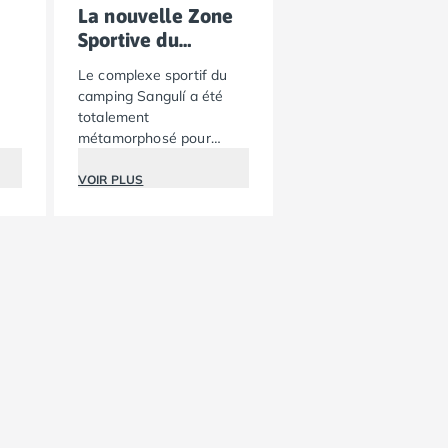
La nouvelle Zone
Sportive du
Sangulí !
Le complexe sportif du
camping Sangulí a été
totalement
métamorphosé pour
devenir l'un des plus
grands et modernes de la
VOIR PLUS
Costa Dorada.