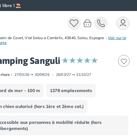
 libre ! ⛱️
ami de Cavet, Vial Salou a Cambrils, 43840, Salou, Espagne
-
Voir sur la
arte
amping Sanguli
rture :
27/03/26
➞
30/09/26
-
26/03/27
➞
31/10/27
ord de mer - 100 m
1378 emplacements
n chien autorisé (hors 1ère et 2ème cat.)
ccessible aux personnes à mobilité réduite (hors
ébergements)