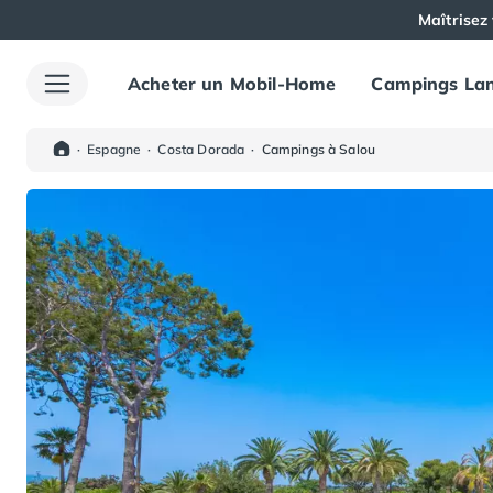
Maîtrisez 
Acheter un Mobil-Home
Campings Lan
Toutes nos destinations
Camping France
Camping Alsace
·
Espagne
·
Costa Dorada
·
Campings à Salou
Camping Bas-Rhin
Camping Haut-Rhin
Camping Colmar
Camping Mulhouse
Camping Munster
Camping Aquitaine
Camping Dordogne
Camping Carsac-Aillac
Camping Les Eyzies-de-Tayac-Sireuil
Camping Sarlat
Camping Gironde
Camping Bordeaux
Camping Carcans