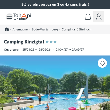
Été serein : payez en 3 ou 4x sans frais !
Toutes nos destinations
Camping France
·
Allemagne
·
Bade-Wurtemberg
·
Campings à Steinach
Camping Alsace
Camping Bas-Rhin
Camping Kinzigtal
Camping Haut-Rhin
Camping Colmar
Ouverture :
25/04/26
➞
28/09/26
-
24/04/27
➞
27/09/27
Camping Mulhouse
Camping Munster
Camping Aquitaine
Camping Dordogne
Camping Carsac-Aillac
Camping Les Eyzies-de-Tayac-Sireuil
Camping Sarlat
Camping Gironde
Camping Bordeaux
Camping Carcans