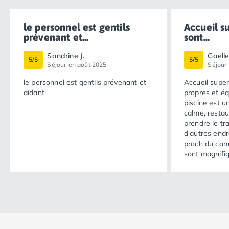
Camping en bord de mer Calvados
Camping en bord de mer Corse
le personnel est gentils
Accueil s
Camping en bord de mer Espagne
prévenant et...
sont...
Camping en bord de mer France
Sandrine J.
Gaelle
Camping en bord de mer Gironde
5/5
5/5
Séjour en août 2025
Séjour
Camping en bord de mer Italie
le personnel est gentils prévenant et
Accueil super
Camping en bord de mer Les Landes
aidant
propres et é
Camping en bord de mer Portugal
piscine est u
Camping en bord de mer Sardaigne
calme, restau
Camping en bord de mer Var
prendre le tra
d'autres endr
Camping Les Alpes
proch du cam
Camping Méditerranée
sont magnifi
Camping Savoie
Camping Sud Ouest
Offres spéciales
Bons plans du moment
/promotions/
Avantages & autres promotions
Programme de fidélité