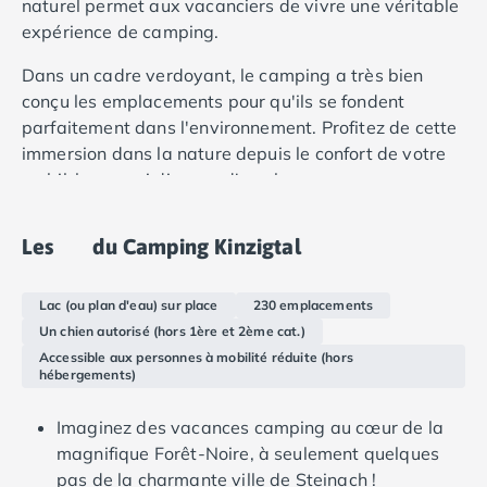
naturel permet aux vacanciers de vivre une véritable
Camping Douarnenez
expérience de camping.
Camping Fouesnant
Camping Plouescat
Dans un cadre verdoyant, le camping a très bien
Camping Quimper
conçu les emplacements pour qu'ils se fondent
Camping Roscoff
parfaitement dans l'environnement. Profitez de cette
Camping Ille-et-Vilaine
immersion dans la nature depuis le confort de votre
Camping Cancale
mobil-home qui dispose d'une bonne gamme
Camping Dinard
d'équipements et d'espaces de vie spacieux.
Camping Saint-Malo
Camping Morbihan
Les
du Camping Kinzigtal
Camping Auray
Camping Carnac
Lac (ou plan d'eau) sur place
230 emplacements
Camping La Trinité sur Mer
Un chien autorisé (hors 1ère et 2ème cat.)
Camping Locmariaquer
Accessible aux personnes à mobilité réduite (hors
Camping Penestin
hébergements)
Camping Quiberon
Camping Sarzeau
Imaginez des vacances camping au cœur de la
Camping Vannes
magnifique Forêt-Noire, à seulement quelques
Camping Champagne-Ardenne
pas de la charmante ville de Steinach !