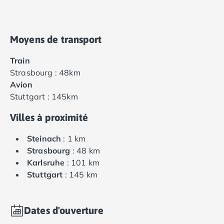
Camping Tarragone
Camping Italie
Camping Abruzzes
Moyens de transport
Camping Emilie Romagne
Camping Bologne
Train
Camping Cesenatico
Strasbourg : 48km
Camping Lido Di Spina
Avion
Camping Ravenne
Stuttgart : 145km
Camping Riccione
Camping Rimini
Villes à proximité
Camping Frioul-Vénétie Julienne
Camping Latium
Steinach
: 1 km
Camping Rome
Strasbourg
: 48 km
Camping Lombardie
Karlsruhe
: 101 km
Camping Piémont
Stuttgart
: 145 km
Camping Pouilles
Camping Gallipoli
Camping Sardaigne
Dates d'ouverture
Camping Alghero