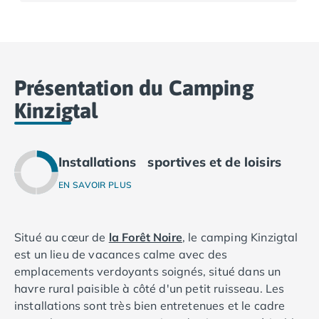
Camping Basse-Normandie
Camping Calvados
Camping Cabourg
Camping Caen
Présentation du Camping
Camping Honfleur
Camping Houlgate
Kinzigtal
Camping Ouistreham
Camping Manche
Camping Mont Saint Michel
Installations sportives et de loisirs
Camping Bretagne
EN SAVOIR PLUS
Camping Côtes d'Armor
Camping Erquy
Camping Saint-Cast-le-Guildo
Situé au cœur de
la Forêt Noire
, le camping Kinzigtal
Camping Finistère
est un lieu de vacances calme avec des
Camping Benodet
emplacements verdoyants soignés, situé dans un
Camping Brest
havre rural paisible à côté d'un petit ruisseau. Les
Camping Carantec
installations sont très bien entretenues et le cadre
Camping Concarneau