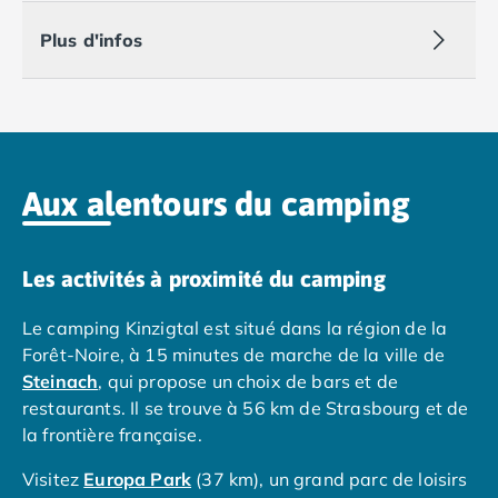
Camping Vias-Plage
Camping Pyrénées-Orientales
Plus d'infos
Camping Argelès-sur-Mer
Camping Canet-en-Roussillon
Camping Collioure
Camping Le Barcarès
Camping Perpignan
Camping Saint-Cyprien
Aux alentours du camping
Camping Limousin
Camping Corrèze
Camping Lorraine
Les activités à proximité du camping
Camping Vosges
Camping Midi-Pyrénées
Le camping Kinzigtal est situé dans la région de la
Camping Aveyron
Forêt-Noire, à 15 minutes de marche de la ville de
Camping Millau
Steinach
, qui propose un choix de bars et de
Camping Nant
restaurants. Il se trouve à 56 km de Strasbourg et de
Camping Saint-Amans-des-Cots
la frontière française.
Camping Gers
Visitez
Europa Park
(37 km), un grand parc de loisirs
Camping Lot