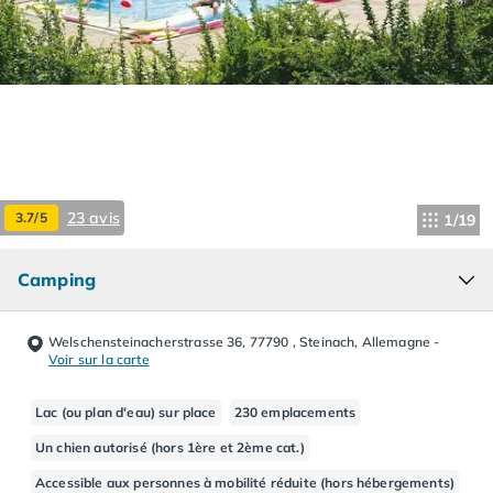
Camping Hourtin
Camping Lacanau
Camping Soulac sur Mer
Camping Vendays-Montalivet
Camping Les Landes
Camping Biscarrosse
Camping Capbreton
Camping Hossegor
23 avis
3.7/5
1/19
Camping Messanges
Camping Moliets et Maa
Camping
Camping Sanguinet
Camping Seignosse
Camping Vieux Boucau les Bains
Welschensteinacherstrasse 36, 77790 , Steinach, Allemagne
-
Camping Pyrénées Atlantiques
Voir sur la carte
Camping Bayonne
Camping Biarritz
Lac (ou plan d'eau) sur place
230 emplacements
Camping Bidart
Un chien autorisé (hors 1ère et 2ème cat.)
Camping Hendaye
Accessible aux personnes à mobilité réduite (hors hébergements)
Camping Saint Jean de Luz