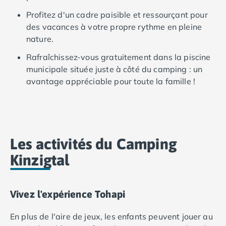
Camping Ardennes
Profitez d'un cadre paisible et ressourçant pour
Camping Corse
des vacances à votre propre rythme en pleine
Camping Corse-du-Sud
nature.
Camping Bonifacio
Camping Porto Vecchio
Rafraîchissez-vous gratuitement dans la piscine
Camping Haute-Corse
municipale située juste à côté du camping : un
Camping Ghisonaccia
avantage appréciable pour toute la famille !
Camping Saint-Florent
Camping Franche-Comté
Camping Doubs
Camping Jura
Les activités du Camping
Camping Clairvaux-les-Lacs
Camping Haute-Normandie
Kinzigtal
Camping Eure
Camping Ile-de-France
Camping Essonne
Vivez l'expérience Tohapi
Camping Seine-et-Marne
Camping Val d'Oise
En plus de l'aire de jeux, les enfants peuvent jouer au
Camping Val-de-Marne