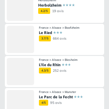
Herbolzheim
Herbolzheim
19 avis
4.2/5
France > Alsace > Boofzheim
Le Ried
664 avis
3.7/5
France > Alsace > Biesheim
L'Ile du Rhin
252 avis
4.3/5
France > Alsace > Munster
Le Parc de la Fecht
95 avis
4/5