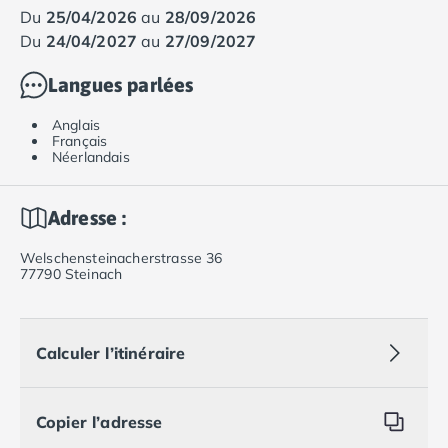
Camping Muravera
du
25/04/2026
au
28/09/2026
Camping Toscane
du
24/04/2027
au
27/09/2027
Camping Albinia
Langues parlées
Camping Cecina
Camping Marina di Bibbona
Anglais
Camping San Vincenzo
Français
Néerlandais
Camping Sarteano
Camping Vénétie
Camping Caorle
Adresse :
Camping Cavallino
Camping Lido di Jesolo
Welschensteinacherstrasse 36
77790 Steinach
Camping Pacengo di Lazise
Camping Sottomarina di Chioggia
Camping Venise
Camping Portugal
Calculer l’itinéraire
Camping Algarve
Camping Centre Portugal
Copier l’adresse
Camping Lisbonne
Camping Nazaré