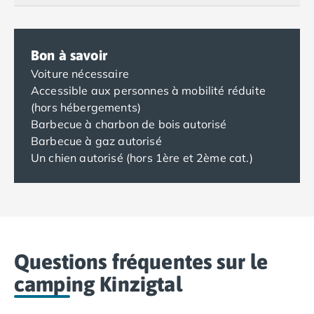
Camping Nord Portugal
Camping Porto
Camping Croatie
Bon à savoir
Camping Comté de Zadar
Voiture nécessaire
Camping Dalmatie
Accessible aux personnes à mobilité réduite
Camping Istrie
(hors hébergements)
Camping Porec
Barbecue à charbon de bois autorisé
Camping Pula
Barbecue à gaz autorisé
Camping Rovinj
Un chien autorisé (hors 1ère et 2ème cat.)
Camping Kvarner
Autres destinations
Camping Suisse
Camping Belgique
Camping Pays-Bas
Camping Brabant-Septentrional
Questions fréquentes sur le
Camping Frise
camping Kinzigtal
Camping Hollande-Méridionale
Camping Limbourg