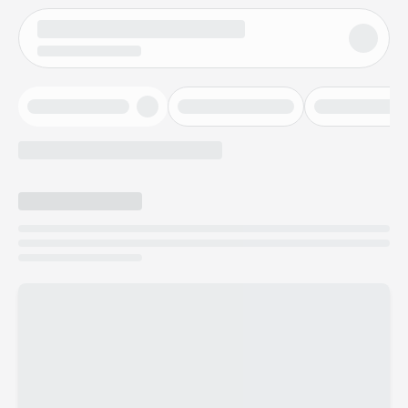
Nos petits prix 2026
Promos d'été 2026
Nos hébergements
Nos Mobils-Homes
/nos-hebergements/location-mobil-
Nos Tentes équipées
/nos-hebergements/location-tente
Nos Emplacements
/nos-hebergements/location-empla
La marque Tohapi by Homair
Vivez l'expérience
Qui sommes nous ?
Services et infos pratiques
Nos modes de paiement
Paiement en plusieurs fois
Paiement en plusieurs fois - avec ONEY BANK
Notre programme de fidélité
Devenir propriétaire
Camping en Dordogne
Camping avec terrain de tennis
Camping avec salle de sport