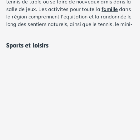
tennis de table ou se faire de nouveaux amis dans la
Camping Languedoc-Roussillon
salle de jeux. Les activités pour toute la
famille
dans
Camping Aude
la région comprennent l'équitation et la randonnée le
Camping Gruissan
long des sentiers naturels, ainsi que le tennis, le mini-
Camping Narbonne-Plage
Aire
golf, l'escalade dans les arbres et bien plus encore.
Camping Sigean
de
jeux
Randonnée
Camping Gard
Sports et loisirs
Inclus
Inclus
Camping Aigues-Mortes
Camping Grau-du-Roi
Camping Nîmes
Camping Hérault
Camping Agde
Camping Béziers
Camping La Grande Motte
Camping Marseillan-Plage
Camping Montpellier
Camping Palavas-les-Flots
Camping Sète
Camping Valras-Plage