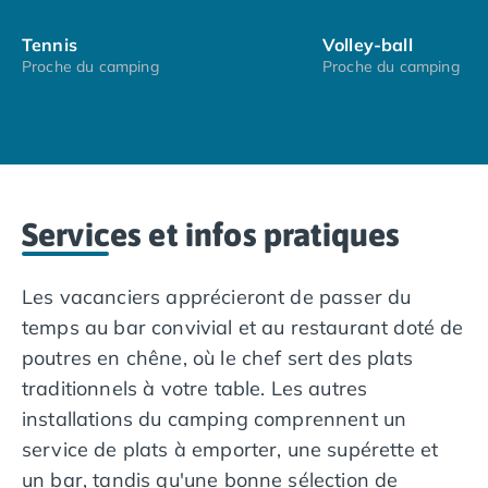
Camping Saumur
Tennis
Volley-ball
Camping Vendée
Proche du camping
Proche du camping
Camping Jard-sur-Mer
Camping La Roche-sur-Yon
Camping La-Tranche-sur-Mer
Camping Les Sables d'Olonne
Camping Noirmoutier
Camping Saint-Gilles-Croix-de-Vie
Services et infos pratiques
Camping Saint-Hilaire-De-Riez
Camping Saint-Jean-De-Monts
Camping Picardie
Les vacanciers apprécieront de passer du
Camping Aisne
temps au bar convivial et au restaurant doté de
Camping Poitou-Charentes
poutres en chêne, où le chef sert des plats
Camping Charente-Maritime
traditionnels à votre table. Les autres
Camping Châtelaillon-Plage
Camping Fouras
installations du camping comprennent un
Camping La Rochelle
service de plats à emporter, une supérette et
Camping Les Mathes
un bar, tandis qu'une bonne sélection de