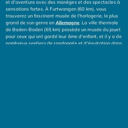
et d'aventure avec des manèges et des spectacles à
Camping Lot-et-Garonne
sensations fortes. À Furtwangen (60 km), vous
Camping Tarn
trouverez un fascinant musée de l'horlogerie, le plus
Camping Nord-Pas-de-Calais
grand de son genre en
Allemagne
. La ville thermale
Camping Pas-de-Calais
de Baden-Baden (65 km) possède un musée du jouet
Camping Berck
pour ceux qui ont gardé leur âme d'enfant, et il y a de
Camping Boulogne-sur-Mer
nombreux sentiers de randonnée et d'équitation dans
Camping Le Portel
les environs.
Camping Le Touquet
Camping Merlimont
Camping Pays de la Loire
Camping Loire-Atlantique
Camping Guerande
Camping La Baule-Escoublac
Camping La Turballe
Camping Nantes
Camping Pornic
Camping Pornichet
Camping Saint Nazaire
Camping Maine-et-Loire