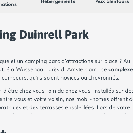
Hébergements
Aux alentours
mations
ng Duinrell Park
que et un camping parc d’attractions sur place ? Au
! Situé à Wassenaar, près d' Amsterdam , ce
complex
 campeurs, qu’ils soient novices ou chevronnés.
'être chez vous, loin de chez vous. Installés sur de
re vous et votre voisin, nos mobil-homes offrent d
atiques et des terrasses ensoleillées. Lors de votre
 sera demandée, pour vous ainsi que tous les membr
 disponible directement sur le camping. Tout véhicul