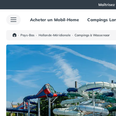
Maîtrisez 
Acheter un Mobil-Home
Campings Lan
Toutes nos destinations
Camping France
Camping Alsace
·
Pays-Bas
·
Hollande-Méridionale
·
Campings à Wassenaar
Camping Bas-Rhin
Camping Haut-Rhin
Camping Colmar
Camping Mulhouse
Camping Munster
Camping Aquitaine
Camping Dordogne
Camping Carsac-Aillac
Camping Les Eyzies-de-Tayac-Sireuil
Camping Sarlat
Camping Gironde
Camping Bordeaux
Camping Carcans