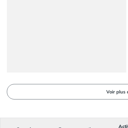
Camping Ardennes
Camping Corse
Camping Corse-du-Sud
Camping Bonifacio
Camping Porto Vecchio
Camping Haute-Corse
Camping Ghisonaccia
Camping Saint-Florent
Camping Franche-Comté
Camping Doubs
Camping Jura
Camping Clairvaux-les-Lacs
Camping Haute-Normandie
Voir plus
Camping Eure
Camping Ile-de-France
Camping Essonne
Camping Seine-et-Marne
Camping Val d'Oise
Acti