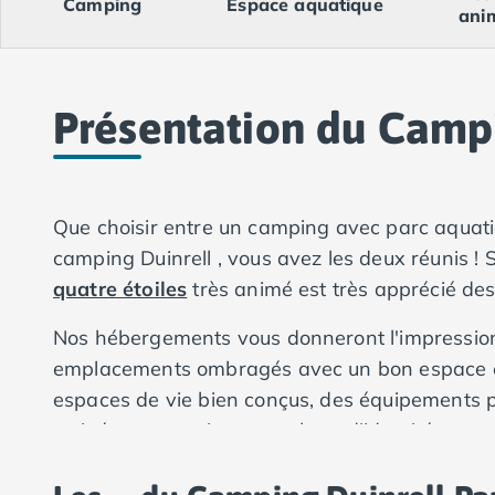
Camping
Espace aquatique
Camping Val-de-Marne
ani
Camping Languedoc-Roussillon
Camping Aude
Camping Gruissan
Camping Narbonne-Plage
Présentation du Campi
Camping Sigean
Camping Gard
Camping Aigues-Mortes
Camping Grau-du-Roi
Que choisir entre un camping avec parc aquati
Camping Nîmes
camping Duinrell , vous avez les deux réunis 
Camping Hérault
quatre étoiles
très animé est très apprécié des
Camping Agde
Camping Béziers
Nos hébergements vous donneront l'impression d
Camping La Grande Motte
emplacements ombragés avec un bon espace ent
Camping Marseillan-Plage
espaces de vie bien conçus, des équipements pr
Camping Montpellier
arrivée au camping, une photo d'identité vous
Camping Palavas-les-Flots
Camping Sète
de votre famille/amis. Un Photobooh payant est
Camping Valras-Plage
supplémentaire est payant.