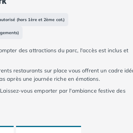
rk
autorisé (hors 1ère et 2ème cat.)
rgements)
 compter des attractions du parc, l'accès est inclus et
rents restaurants sur place vous offrent un cadre idé
as après une journée riche en émotions.
: Laissez-vous emporter par l'ambiance festive des
ières chaleureuses des lampions.
d'une escapade culturelle ? Amsterdam, Rotterdam et
sions enrichissantes.