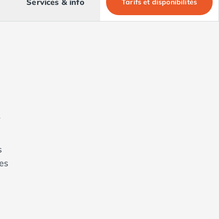
Services & info
Tarifs et disponibilités
e
s
es
es
e