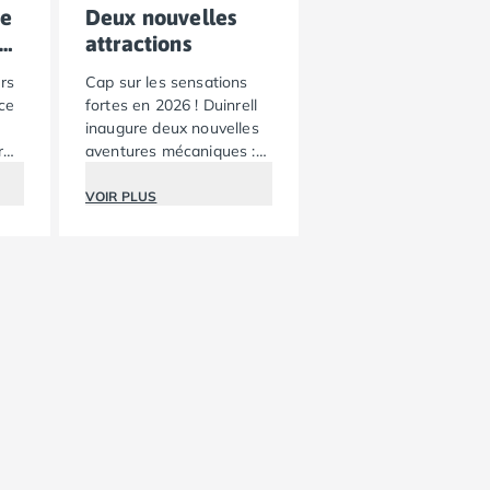
de
Deux nouvelles
ce
attractions
rs
Cap sur les sensations
Ice
fortes en 2026 ! Duinrell
inaugure deux nouvelles
r
aventures mécaniques :
rejoignez Rick la
Grenouille pour une
VOIR PLUS
course de motocross
endiablée, ou prenez les
commandes du Duinrell
Drifter pour piloter l’une
des neuf voitures de
rallye prêtes à déraper.