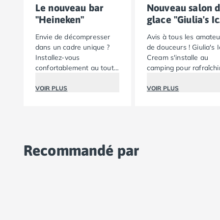
Le nouveau bar
Nouveau salon 
Camping Lot-et-Garonne
"Heineken"
glace "Giulia's I
Camping Tarn
Cream"
Camping Nord-Pas-de-Calais
Envie de décompresser
Avis à tous les amateu
Camping Pas-de-Calais
dans un cadre unique ?
de douceurs ! Giulia's 
Installez-vous
Cream s'installe au
Camping Berck
confortablement au tout
camping pour rafraîchi
Camping Boulogne-sur-Mer
nouveau bar "Heineken"
vos après-midis
Camping Le Portel
situé sur le toit du
ensoleillés.
VOIR PLUS
VOIR PLUS
Camping Le Touquet
restaurant Plaza.
Camping Merlimont
Camping Pays de la Loire
Camping Loire-Atlantique
Camping Guerande
Recommandé par
Camping La Baule-Escoublac
Camping La Turballe
Camping Nantes
Camping Pornic
Camping Pornichet
Camping Saint Nazaire