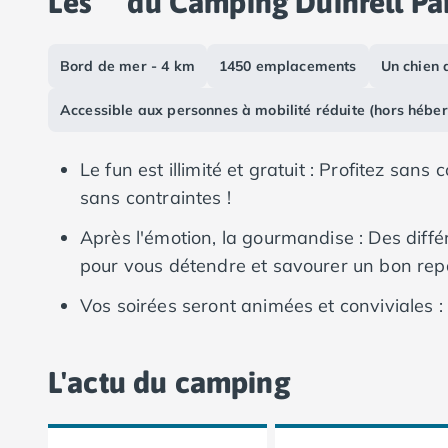
Les
du Camping Duinrell Pa
Camping Vias-Plage
Camping Pyrénées-Orientales
Camping Argelès-sur-Mer
Bord de mer - 4 km
1450 emplacements
Un chien 
Camping Canet-en-Roussillon
Camping Collioure
Accessible aux personnes à mobilité réduite (hors hébe
Camping Le Barcarès
Camping Perpignan
Le fun est illimité et gratuit : Profitez sans
Camping Saint-Cyprien
sans contraintes !
Camping Limousin
Camping Corrèze
Après l'émotion, la gourmandise : Des diffé
Camping Lorraine
pour vous détendre et savourer un bon rep
Camping Vosges
Camping Midi-Pyrénées
Vos soirées seront animées et conviviales 
Camping Aveyron
animations et divertissements sous les lum
Camping Millau
Explorez les joyaux des Pays-Bas : Envie 
Camping Nant
L'actu du camping
Camping Saint-Amans-des-Cots
Haye sont à portée de main pour des excur
Camping Gers
Camping Lot