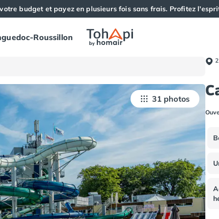
votre budget et payez en plusieurs fois sans frais. Profitez l'esprit
guedoc-Roussillon
2
C
31 photos
Ouve
B
U
A
h