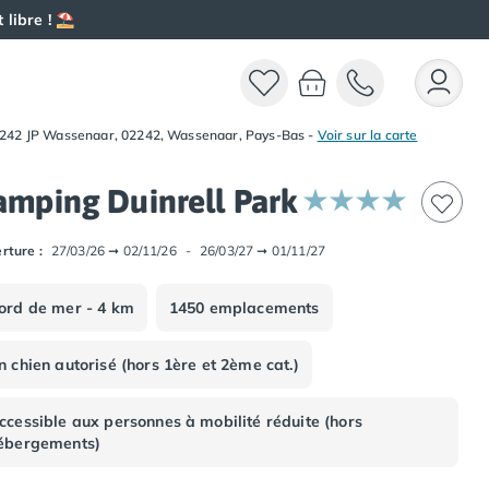
 libre ! ⛱️
242 JP Wassenaar, 02242, Wassenaar, Pays-Bas
-
Voir sur la carte
amping Duinrell Park
rture :
27/03/26
➞
02/11/26
-
26/03/27
➞
01/11/27
ord de mer - 4 km
1450 emplacements
n chien autorisé (hors 1ère et 2ème cat.)
ccessible aux personnes à mobilité réduite (hors
ébergements)