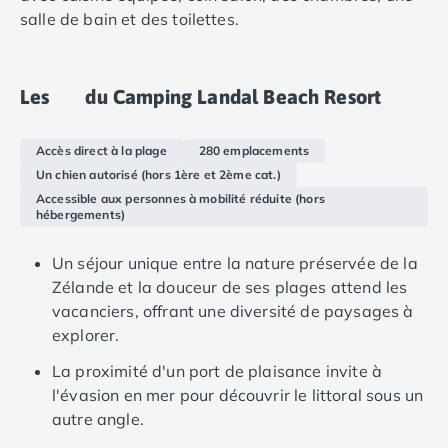
Camping Douarnenez
salle de bain et des toilettes.
Camping Fouesnant
Camping Plouescat
Camping Quimper
Les
du Camping Landal Beach Resort
Camping Roscoff
Camping Ille-et-Vilaine
Camping Cancale
Accès direct à la plage
280 emplacements
Camping Dinard
Un chien autorisé (hors 1ère et 2ème cat.)
Camping Saint-Malo
Accessible aux personnes à mobilité réduite (hors
hébergements)
Camping Morbihan
Camping Auray
Un séjour unique entre la nature préservée de la
Camping Carnac
Zélande et la douceur de ses plages attend les
Camping La Trinité sur Mer
vacanciers, offrant une diversité de paysages à
Camping Locmariaquer
explorer.
Camping Penestin
Camping Quiberon
La proximité d'un port de plaisance invite à
Camping Sarzeau
l'évasion en mer pour découvrir le littoral sous un
Camping Vannes
autre angle.
Camping Champagne-Ardenne