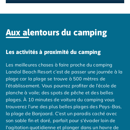
Camping Tarragone
Camping Italie
Camping Abruzzes
Camping Emilie Romagne
Camping Bologne
Aux alentours du camping
Camping Cesenatico
Camping Lido Di Spina
Camping Ravenne
Les activités à proximité du camping
Camping Riccione
Camping Rimini
Les meilleures choses à faire proche du camping
Camping Frioul-Vénétie Julienne
Landal Beach Resort c’est de passer une journée à la
Camping Latium
plage car la plage se trouve à 500 mètres de
Camping Rome
l’établissement. Vous pourrez profiter de l’école de
Camping Lombardie
planche à voile; des spots de pêche et des belles
Camping Piémont
plages. À 10 minutes de voiture du camping vous
Camping Pouilles
trouverez l’une des plus belles plages des Pays-Bas,
Camping Gallipoli
la plage de Banjaard. C’est un paradis caché avec
Camping Sardaigne
son sable fin et doré, parfait pour s'évader loin de
Camping Alghero
l'agitation quotidienne et plonger dans un havre de