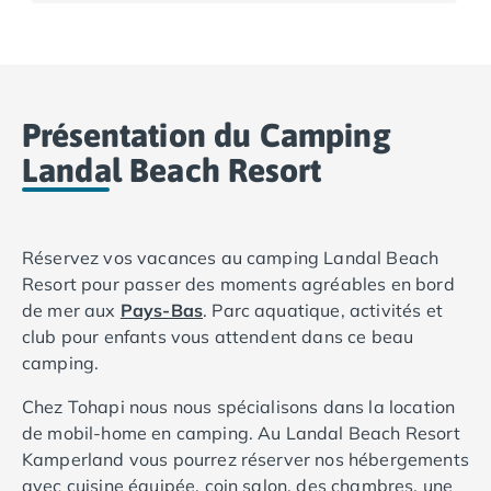
Camping Basse-Normandie
Camping Calvados
Camping Cabourg
Camping Caen
Présentation du Camping
Camping Honfleur
Camping Houlgate
Landal Beach Resort
Camping Ouistreham
Camping Manche
Camping Mont Saint Michel
Réservez vos vacances au camping Landal Beach
Camping Bretagne
Resort pour passer des moments agréables en bord
Camping Côtes d'Armor
de mer aux
Pays-Bas
. Parc aquatique, activités et
Camping Erquy
club pour enfants vous attendent dans ce beau
Camping Saint-Cast-le-Guildo
camping.
Camping Finistère
Camping Benodet
Chez Tohapi nous nous spécialisons dans la location
Camping Brest
de mobil-home en camping. Au Landal Beach Resort
Camping Carantec
Kamperland vous pourrez réserver nos hébergements
Camping Concarneau
avec cuisine équipée, coin salon, des chambres, une