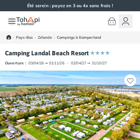
Été serein : payez en 3 ou 4x sans frais !
Toutes nos destinations
Camping France
·
Pays-Bas
·
Zélande
·
Campings à Kamperland
Camping Alsace
Camping Bas-Rhin
Camping Landal Beach Resort
Camping Haut-Rhin
Camping Colmar
Ouverture :
03/04/26
➞
01/11/26
-
02/04/27
➞
31/10/27
Camping Mulhouse
Camping Munster
Camping Aquitaine
Camping Dordogne
Camping Carsac-Aillac
Camping Les Eyzies-de-Tayac-Sireuil
Camping Sarlat
Camping Gironde
Camping Bordeaux
Camping Carcans