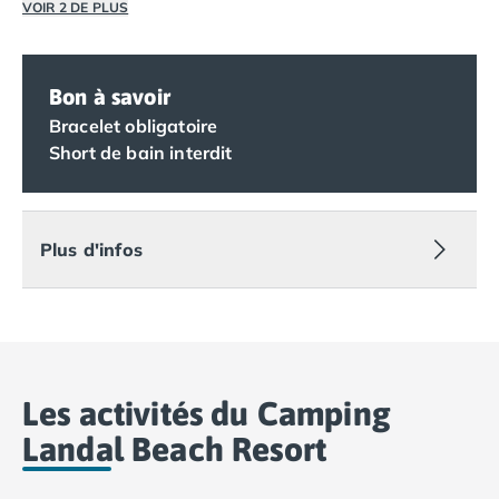
Camping Vias-Plage
VOIR 2 DE PLUS
Camping Pyrénées-Orientales
Camping Argelès-sur-Mer
Camping Canet-en-Roussillon
Bon à savoir
Camping Collioure
Bracelet obligatoire
Camping Le Barcarès
Short de bain interdit
Camping Perpignan
Camping Saint-Cyprien
Camping Limousin
Camping Corrèze
Plus d'infos
Camping Lorraine
Camping Vosges
Camping Midi-Pyrénées
Camping Aveyron
Camping Millau
Les activités du Camping
Camping Nant
Camping Saint-Amans-des-Cots
Landal Beach Resort
Camping Gers
Camping Lot