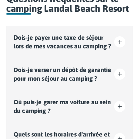
camping Landal Beach Resort
Dois-je payer une taxe de séjour
lors de mes vacances au camping ?
La taxe de séjour est établie dans presque tous les
Dois-je verser un dépôt de garantie
sites touristiques. Il vous faudra donc l’acquitter lors
de votre enregistrement en ligne ou une fois sur place.
pour mon séjour au camping ?
Oui, un dépôt de garantie vous sera demandé lors de
Où puis-je garer ma voiture au sein
votre enregistrement en ligne ou une fois sur place.
du camping ?
Sur le camping, un seul véhicule est autorisé, toute
Quels sont les horaires d'arrivée et
voiture supplémentaire devra stationner sur le parking