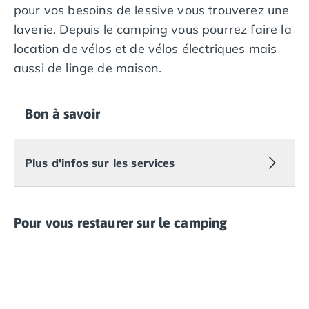
pour vos besoins de lessive vous trouverez une
Camping avec piscine couverte
Camping avec spa, espace bien-être
laverie. Depuis le camping vous pourrez faire la
Camping bord de mer
location de vélos et de vélos électriques mais
Camping Bord de Rivière
aussi de linge de maison.
Camping en bord de lac
Camping Tohapi agréés VACAF
Par destination
Bon à savoir
Camping 4 étoiles Les Landes
Camping 5 étoiles Bretagne
Camping 5 étoiles Vendée
Plus d'infos sur les services
Camping Atlantique
Camping avec parc aquatique Ardèche
Camping avec parc aquatique Bretagne
Pour vous restaurer sur le camping
Camping avec parc aquatique Dordogne
Camping avec parc aquatique Espagne
Camping avec parc aquatique Les Landes
Camping avec piscine Annecy
Camping en bord de mer Aquitaine
Camping en bord de mer Bretagne