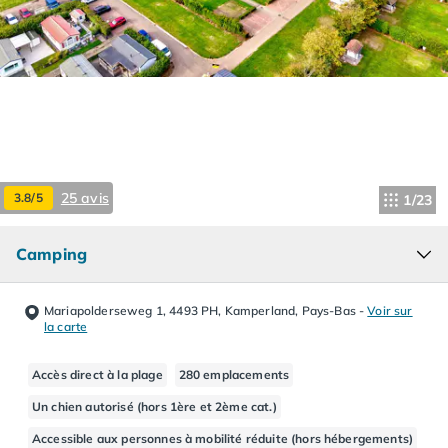
Camping Hourtin
Camping Lacanau
Camping Soulac sur Mer
Camping Vendays-Montalivet
Camping Les Landes
Camping Biscarrosse
Camping Capbreton
Camping Hossegor
25 avis
3.8/5
1/23
Camping Messanges
Camping Moliets et Maa
Camping
Camping Sanguinet
Camping Seignosse
Camping Vieux Boucau les Bains
Mariapolderseweg 1, 4493 PH, Kamperland, Pays-Bas
-
Voir sur
Camping Pyrénées Atlantiques
la carte
Camping Bayonne
Camping Biarritz
Accès direct à la plage
280 emplacements
Camping Bidart
Un chien autorisé (hors 1ère et 2ème cat.)
Camping Hendaye
Accessible aux personnes à mobilité réduite (hors hébergements)
Camping Saint Jean de Luz