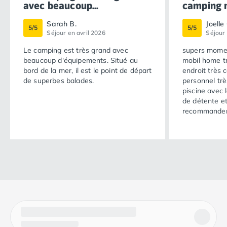
avec beaucoup...
camping m
Sarah B.
Joelle
5/5
5/5
Séjour en avril 2026
Séjour
Le camping est très grand avec
supers mome
beaucoup d'équipements. Situé au
mobil home t
bord de la mer, il est le point de départ
endroit très 
de superbes balades.
personnel tr
piscine avec
de détente e
recommander 