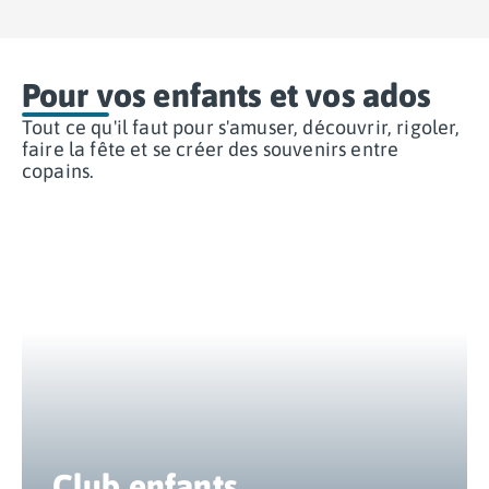
Camping Var
Camping Fréjus
Camping Hyères les Palmiers
Pour vos enfants et vos ados
Camping Port Grimaud
Camping Saint-Aygulf
Tout ce qu'il faut pour s'amuser, découvrir, rigoler,
Camping Saint-Mandrier-sur-Mer
faire la fête et se créer des souvenirs entre
copains.
Camping Saint-Tropez
Camping Toulon
Camping Vaucluse
Camping Avignon
Camping Rhône-Alpes
Camping Ardèche
Camping Ruoms
Camping Vallon-Pont-d'Arc
Camping Drôme
Camping Haute-Savoie
Camping Annecy
Camping Thonon-les-bains
Club enfants
Camping Isère