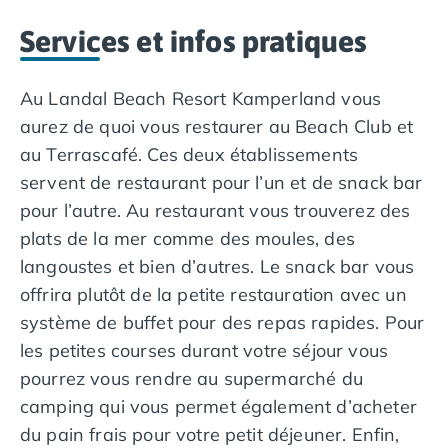
Camping Overijssel
de l’eau.
Camping Zélande
Services et infos pratiques
Camping Luxembourg
Camping Slovénie
Au Landal Beach Resort Kamperland vous
Camping Allemagne
aurez de quoi vous restaurer au Beach Club et
Camping Bade-Wurtemberg
Camping Forêt Noire
au Terrascafé. Ces deux établissements
Camping Bavière
servent de restaurant pour l’un et de snack bar
Camping Rhénanie-Palatinat
pour l’autre. Au restaurant vous trouverez des
Camping Autriche
plats de la mer comme des moules, des
Camping Styrie
langoustes et bien d’autres. Le snack bar vous
Idées séjours
offrira plutôt de la petite restauration avec un
Par thématique
Camping 4 étoiles
système de buffet pour des repas rapides. Pour
Camping 5 étoiles Tohapi
les petites courses durant votre séjour vous
Camping avec chiens acceptés
pourrez vous rendre au supermarché du
Camping avec parc aquatique
camping qui vous permet également d’acheter
Camping avec piscine
du pain frais pour votre petit déjeuner. Enfin,
Camping avec piscine chauffée