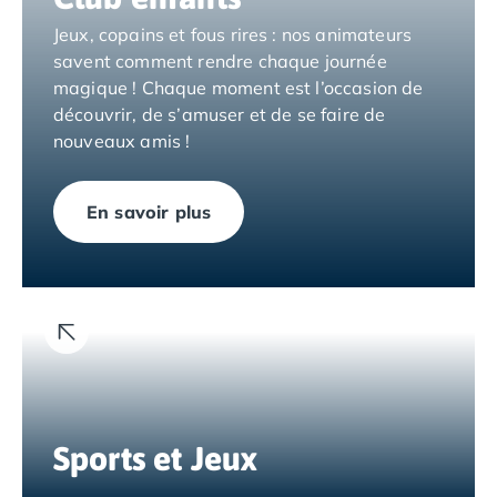
Camping Espagne
Jeux, copains et fous rires : nos animateurs
Camping Cantabria
savent comment rendre chaque journée
Camping Catalogne
magique ! Chaque moment est l’occasion de
Camping Costa Brava
découvrir, de s’amuser et de se faire de
Camping Barcelone
nouveaux amis !
Camping Blanes
Camping Cadaques
Camping Calonge
En savoir plus
Camping Empuriabrava
Camping Lloret De Mar
Camping Palamos
Camping Pals
Camping Platja d'Aro
Camping Tossa de Mar
Camping Costa Dorada
Camping Cambrils
Sports et Jeux
Camping Creixell
Camping Salou