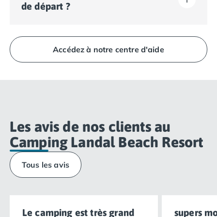
extérieur.
de départ ?
Certains emplacements permettent de stationner
votre véhicule, si ce n'est pas le cas, un parking
déporté à proximité de votre hébergement sera mis à
Les arrivées se font de 16h00 à 19h00. Les départs se
votre disposition.
font de 08h00 à 10h00. À votre arrivée, adressez-vous
Accédez à notre centre d'aide
directement à la Réception Homair Vacances -
Eurocamp (marques de notre groupe).
Les avis de nos clients au
Camping Landal Beach Resort
Tous les avis
Le camping est très grand
supers m