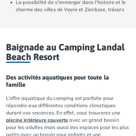
La possibilité de s'immerger dans l'histoire et le
Camping Ardennes
charme des villes de Veere et Zierikzee, trésors
Camping Corse
des Pays-Bas facilement accessibles, séduira les
Camping Corse-du-Sud
amateurs de culture.
Camping Bonifacio
Camping Porto Vecchio
Camping Haute-Corse
Baignade au Camping Landal
Camping Ghisonaccia
Beach Resort
Camping Saint-Florent
Camping Franche-Comté
Camping Doubs
Des activités aquatiques pour toute la
Camping Jura
famille
Camping Clairvaux-les-Lacs
Camping Haute-Normandie
L’offre aquatique du camping est parfaite pour
Camping Eure
répondre aux différentes conditions climatiques
Camping Ile-de-France
durant vos vacances. En effet, vous trouverez une
Camping Essonne
piscine intérieure couverte
avec un grand bassin
Camping Seine-et-Marne
pour les adultes mais aussi des espaces pour les plus
Camping Val d'Oise
petits avec un bassin pour enfants et une
Camping Val-de-Marne