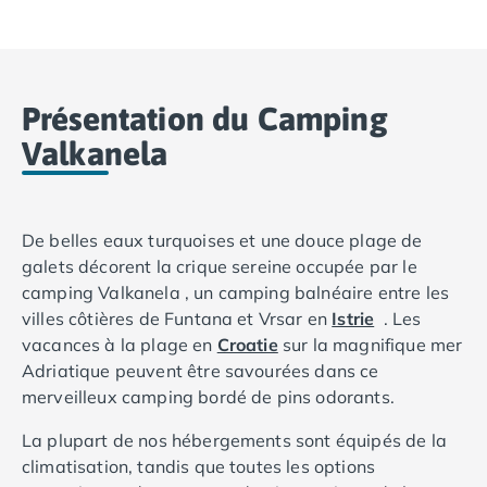
Camping Basse-Normandie
Camping Calvados
Camping Cabourg
Camping Caen
Présentation du Camping
Camping Honfleur
Valkanela
Camping Houlgate
Camping Ouistreham
Camping Manche
Camping Mont Saint Michel
De belles eaux turquoises et une douce plage de
Camping Bretagne
galets décorent la crique sereine occupée par le
Camping Côtes d'Armor
camping Valkanela , un camping balnéaire entre les
Camping Erquy
villes côtières de Funtana et Vrsar en
Istrie
. Les
Camping Saint-Cast-le-Guildo
vacances à la plage en
Croatie
sur la magnifique mer
Camping Finistère
Adriatique peuvent être savourées dans ce
Camping Benodet
merveilleux camping bordé de pins odorants.
Camping Brest
La plupart de nos hébergements sont équipés de la
Camping Carantec
climatisation, tandis que toutes les options
Camping Concarneau