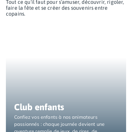
Tout ce qu'il faut pour s'amuser, découvrir, rigoler,
Camping Espagne
faire la fête et se créer des souvenirs entre
copains.
Camping Cantabria
Camping Catalogne
Camping Costa Brava
Camping Barcelone
Camping Blanes
Camping Cadaques
Camping Calonge
Camping Empuriabrava
Camping Lloret De Mar
Camping Palamos
Camping Pals
Camping Platja d'Aro
Camping Tossa de Mar
Club enfants
Camping Costa Dorada
Camping Cambrils
Confiez vos enfants à nos animateurs
Camping Creixell
passionnés : chaque journée devient une
Camping Salou
aventure remplie de jeux, de rires, de