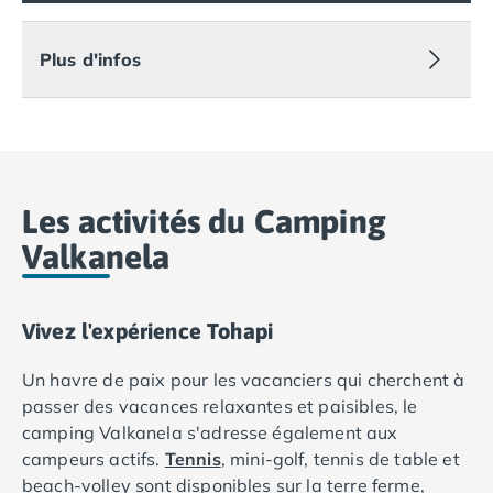
Camping Lot-et-Garonne
Camping Tarn
Plus d'infos
Camping Nord-Pas-de-Calais
Camping Pas-de-Calais
Camping Berck
Camping Boulogne-sur-Mer
Camping Le Portel
Camping Le Touquet
Les activités du Camping
Camping Merlimont
Valkanela
Camping Pays de la Loire
Camping Loire-Atlantique
Camping Guerande
Vivez l'expérience Tohapi
Camping La Baule-Escoublac
Camping La Turballe
Un havre de paix pour les vacanciers qui cherchent à
Camping Nantes
passer des vacances relaxantes et paisibles, le
Camping Pornic
camping Valkanela s'adresse également aux
Camping Pornichet
campeurs actifs.
Tennis
, mini-golf, tennis de table et
Camping Saint Nazaire
beach-volley sont disponibles sur la terre ferme,
Camping Maine-et-Loire