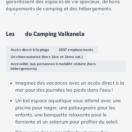
garantissent des espaces de vie spacieux, de bons
Camping Douarnenez
équipements de camping et des hébergements
Camping Fouesnant
confortables. Que vous optiez pour un mobile home
Camping Plouescat
moderne ou une tente rustique, vous serez placés
Camping Quimper
dans des emplacements privés et bien ombragés.
Camping Roscoff
Les
du Camping Valkanela
Camping Ille-et-Vilaine
Camping Cancale
Accès direct à la plage
1537 emplacements
Camping Dinard
Un chien autorisé (hors 1ère et 2ème cat.)
Camping Saint-Malo
Accessible aux personnes à mobilité réduite (hors
Camping Morbihan
hébergements)
Camping Auray
Camping Carnac
Imaginez des vacances avec un accès direct à la
Camping La Trinité sur Mer
mer pour des journées les pieds dans l'eau !
Camping Locmariaquer
Un bel espace aquatique vous attend avec une
Camping Penestin
piscine pour nager, une pataugeoire pour les
Camping Quiberon
enfants, une banquette relaxante pour le
Camping Sarzeau
farniente et un solarium pour profiter du soleil.
Camping Vannes
Camping Champagne-Ardenne