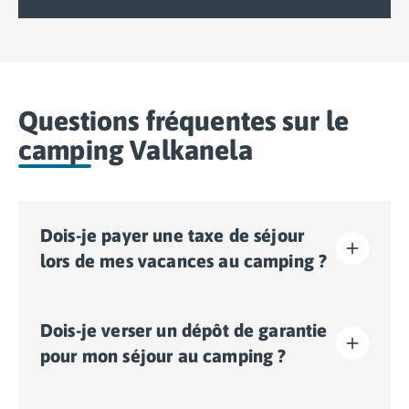
Questions fréquentes sur le
camping Valkanela
Dois-je payer une taxe de séjour
lors de mes vacances au camping ?
La taxe de séjour est établie dans presque tous les
Dois-je verser un dépôt de garantie
sites touristiques. Il vous faudra donc l’acquitter lors
de votre enregistrement en ligne ou une fois sur place.
pour mon séjour au camping ?
Oui, un dépôt de garantie vous sera demandé lors de