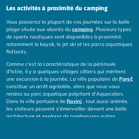
Camping Overijssel
Les activités à proximité du camping
Camping Zélande
Camping Luxembourg
Vous passerez la plupart de vos journées sur la belle
Camping Slovénie
plage située aux abords du
camping
. Plusieurs types
Camping Allemagne
de sports nautiques sont disponibles à proximité,
Camping Bade-Wurtemberg
notamment le kayak, le jet ski et les parcs aquatiques
Camping Forêt Noire
flottants.
Camping Bavière
Camping Rhénanie-Palatinat
Comme c'est la caractéristique de la péninsule
Camping Autriche
d'Istrie, il y a quelques villages côtiers qui méritent
Camping Styrie
une excursion à la journée. La ville populaire de
Poreč
Idées séjours
constitue un arrêt agréable, alors que vous vous
Par thématique
rendez au parc aquatique palpitant d'Aquacolors.
Camping 4 étoiles
Dans la ville portuaire de
Rovinj
, tout aussi animée,
Camping 5 étoiles Tohapi
les visiteurs peuvent s'émerveiller devant une belle
Camping avec chiens acceptés
architecture et explorer de nombreuses autres
Camping avec parc aquatique
plages, ainsi que faire une agréable promenade dans
Camping avec piscine
le cadre naturel de la forêt du parc de Zlatni Rt.
Camping avec piscine chauffée