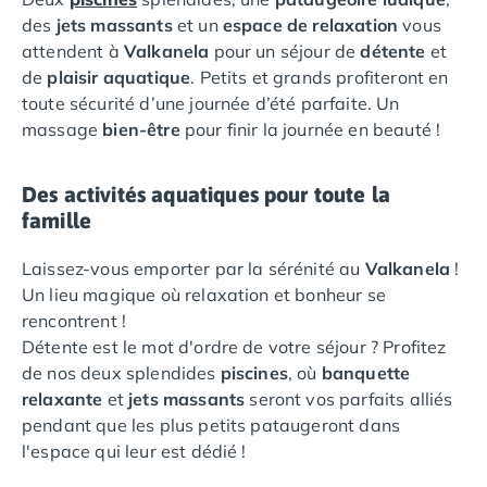
Camping Languedoc-Roussillon
des
jets massants
et un
espace de relaxation
vous
Camping Aude
attendent à
Valkanela
pour un séjour de
détente
et
Camping Gruissan
de
plaisir aquatique
. Petits et grands profiteront en
Camping Narbonne-Plage
toute sécurité d’une journée d’été parfaite. Un
Camping Sigean
massage
bien-être
pour finir la journée en beauté !
Camping Gard
Camping Aigues-Mortes
Des activités aquatiques pour toute la
Camping Grau-du-Roi
famille
Camping Nîmes
Camping Hérault
Laissez-vous emporter par la sérénité au
Valkanela
!
Camping Agde
Un lieu magique où relaxation et bonheur se
Camping Béziers
rencontrent !
Camping La Grande Motte
Détente est le mot d'ordre de votre séjour ? Profitez
Camping Marseillan-Plage
de nos deux splendides
piscines
, où
banquette
Camping Montpellier
relaxante
et
jets massants
seront vos parfaits alliés
Camping Palavas-les-Flots
pendant que les plus petits pataugeront dans
Camping Sète
l'espace qui leur est dédié !
Camping Valras-Plage