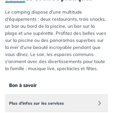
Camping en bord de mer Calvados
Le camping dispose d'une multitude
Camping en bord de mer Corse
Camping en bord de mer Espagne
d'équipements : deux restaurants, trois snacks,
Camping en bord de mer France
un bar au bord de la piscine, un bar sur la
Camping en bord de mer Gironde
plage et une supérette. Profitez des belles vues
Camping en bord de mer Italie
sur la piscine ou des panoramas superbes sur
Camping en bord de mer Les Landes
la mer d'une beauté incroyable pendant que
Camping en bord de mer Portugal
vous dînez. Le soir, les espaces communs
Camping en bord de mer Sardaigne
Camping en bord de mer Var
s'animent avec des divertissements pour toute
Camping Les Alpes
la famille : musique live, spectacles et fêtes.
Camping Méditerranée
Camping Savoie
Camping Sud Ouest
Bon à savoir
Offres spéciales
Bons plans du moment
/promotions/
Avantages & autres promotions
Plus d'infos sur les services
Programme de fidélité