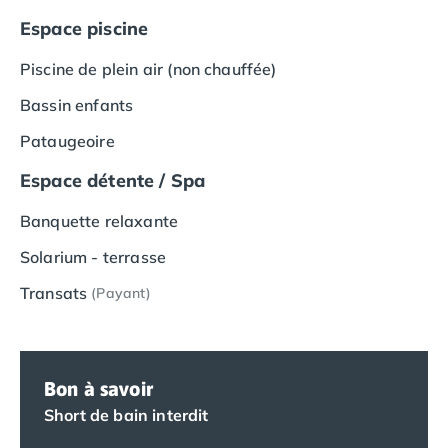
Camping Vias-Plage
Espace piscine
Camping Pyrénées-Orientales
Camping Argelès-sur-Mer
Piscine de plein air (non chauffée)
Camping Canet-en-Roussillon
Camping Collioure
Bassin enfants
Camping Le Barcarès
Pataugeoire
Camping Perpignan
Camping Saint-Cyprien
Espace détente / Spa
Camping Limousin
Banquette relaxante
Camping Corrèze
Camping Lorraine
Solarium - terrasse
Camping Vosges
Transats
(Payant)
Camping Midi-Pyrénées
Camping Aveyron
Camping Millau
Camping Nant
Bon à savoir
Camping Saint-Amans-des-Cots
Camping Gers
Short de bain interdit
Camping Lot