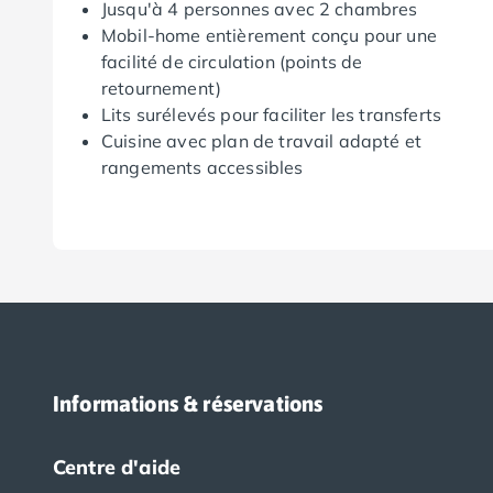
Camping Fouesnant
Jusqu'à 4 personnes avec 2 chambres
Camping Plouescat
Mobil-home entièrement conçu pour une
Camping Quimper
facilité de circulation (points de
Camping Roscoff
retournement)
Camping Ille-et-Vilaine
Lits surélevés pour faciliter les transferts
Camping Cancale
Cuisine avec plan de travail adapté et
Camping Dinard
rangements accessibles
Camping Saint-Malo
Camping Morbihan
Camping Auray
Camping Carnac
Camping La Trinité sur Mer
Camping Locmariaquer
Camping Penestin
Camping Quiberon
Camping Sarzeau
Informations & réservations
Camping Vannes
Camping Champagne-Ardenne
Centre d'aide
Camping Ardennes