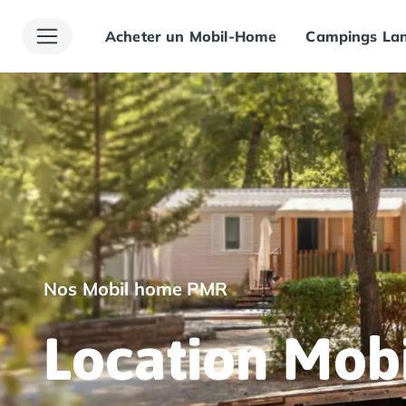
Acheter un Mobil-Home
Campings Lan
Toutes nos destinations
Camping France
Camping Alsace
Camping Bas-Rhin
Camping Haut-Rhin
Camping Colmar
Camping Mulhouse
Camping Munster
Camping Aquitaine
Camping Dordogne
Camping Carsac-Aillac
Camping Les Eyzies-de-Tayac-Sireuil
Nos Mobil home PMR
Camping Sarlat
Camping Gironde
Location Mo
Camping Bordeaux
Camping Carcans
Camping Hourtin