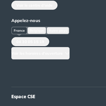
Camping Corse
Voir le centre d'aide
Camping Corse-du-Sud
Camping Bonifacio
Camping Porto Vecchio
Appelez-nous
Camping Haute-Corse
France
Belgique
Autre pays
Camping Ghisonaccia
Camping Saint-Florent
04 30 05 15 19
Camping Franche-Comté
Camping Doubs
Voir les horaires d'ouverture
Camping Jura
Camping Clairvaux-les-Lacs
Camping Haute-Normandie
Camping Eure
Camping Ile-de-France
Camping Essonne
Camping Seine-et-Marne
Camping Val d'Oise
Espace CSE
Camping Val-de-Marne
Camping Languedoc-Roussillon