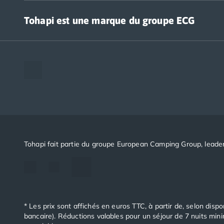
Accédez à nos offres CSE
Camping Aude
Tohapi est une marque du groupe ECG
Camping Gruissan
Camping Narbonne-Plage
Camping Sigean
The European Camping Group (ECG)
Camping Gard
Espace recrutement
Camping Aigues-Mortes
Notre groupement d'achats (GAIN)
Camping Grau-du-Roi
Notre politique RSE
Camping Nîmes
Camping Hérault
Camping Agde
Camping Béziers
Camping La Grande Motte
Tohapi fait partie du groupe European Camping Group, leader
Camping Marseillan-Plage
Camping Montpellier
Camping Palavas-les-Flots
Camping Sète
Camping Valras-Plage
* Les prix sont affichés en euros TTC, à partir de, selon dispo
Camping Vias-Plage
bancaire). Réductions valables pour un séjour de 7 nuits min