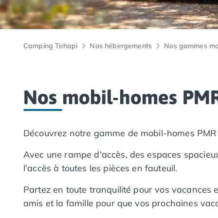
Camping Lacanau
Camping Soulac sur Mer
Camping Vendays-Montalivet
Camping Les Landes
Camping Tohapi
Nos hébergements
Nos gammes mo
Camping Biscarrosse
Camping Capbreton
Camping Hossegor
Camping Messanges
Nos mobil-homes PMR :
Camping Moliets et Maa
Camping Sanguinet
Camping Seignosse
Découvrez notre gamme de mobil-homes PMR to
Camping Vieux Boucau les Bains
Camping Pyrénées Atlantiques
Avec une rampe d'accès, des espaces spacieux e
Camping Bayonne
l'accès à toutes les pièces en fauteuil.
Camping Biarritz
Camping Bidart
Partez en toute tranquilité pour vos vacances 
Camping Hendaye
amis et la famille pour que vos prochaines v
Camping Saint Jean de Luz
Camping Basse-Normandie