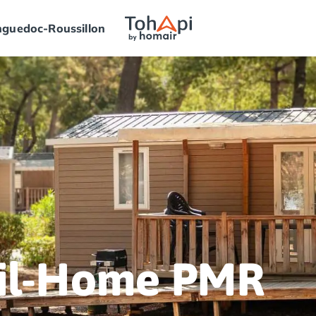
guedoc-Roussillon
Arrivée
➞
Départ
bil-Home PMR