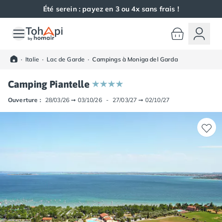
Été serein : payez en 3 ou 4x sans frais !
Toutes nos destinations
Camping France
·
Italie
·
Lac de Garde
·
Campings à Moniga del Garda
Camping Alsace
Camping Bas-Rhin
Camping Piantelle
Camping Haut-Rhin
Camping Colmar
Ouverture :
28/03/26
➞
03/10/26
-
27/03/27
➞
02/10/27
Camping Mulhouse
Camping Munster
Camping Aquitaine
Camping Dordogne
Camping Carsac-Aillac
Camping Les Eyzies-de-Tayac-Sireuil
Camping Sarlat
Camping Gironde
Camping Bordeaux
Camping Carcans