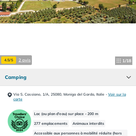
Camping Hourtin
Camping Lacanau
Camping Soulac sur Mer
Camping Vendays-Montalivet
Camping Les Landes
Camping Biscarrosse
Camping Capbreton
Camping Hossegor
2 avis
4.5/5
1/18
Camping Messanges
Camping Moliets et Maa
Camping
Camping Sanguinet
Camping Seignosse
Camping Vieux Boucau les Bains
Via S. Cassiano, 1/A, 25080, Moniga del Garda, Italie
-
Voir sur la
Camping Pyrénées Atlantiques
carte
Camping Bayonne
Camping Biarritz
Lac (ou plan d'eau) sur place - 200 m
Camping Bidart
277 emplacements
Animaux interdits
Camping Hendaye
Accessible aux personnes à mobilité réduite (hors
Camping Saint Jean de Luz