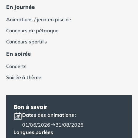
Camping Royan
En journée
Camping Saint-Georges-de-Didonne
Camping Saint-Palais-sur-Mer
Animations / jeux en piscine
Camping Provence-Alpes-Côte d'Azur
Concours de pétanque
Camping Alpes-de-Haute-Provence
Camping Castellane
Concours sportifs
Camping Gréoux les Bains
En soirée
Camping Alpes-Maritimes
Camping Antibes
Concerts
Camping Cagnes-sur-Mer
Camping Nice
Soirée à thème
Camping Bouches du Rhône
Camping Aix-en-Provence
Camping Arles
Camping Cassis
Bon à savoir
Camping La Ciotat
Dates des animations :
Camping La Roque-d'Anthéron
01/06/2026
31/08/2026
Camping Marseille
Langues parlées
Camping Martigues