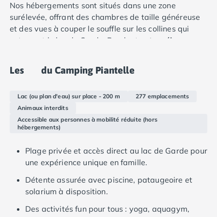
Camping Douarnenez
Nos hébergements sont situés dans une zone
Camping Fouesnant
surélevée, offrant des chambres de taille généreuse
Camping Plouescat
et des vues à couper le souffle sur les collines qui
Camping Quimper
entourent le lac de Garde. Pendant
votre séjour au
Camping Roscoff
camping
, vous pourrez vous prélasser au bord de la
Camping Ille-et-Vilaine
piscine, vous relaxer dans le sauna ou participer aux
Les
du Camping Piantelle
Camping Cancale
activités organisées par notre équipe d'animation.
Camping Dinard
Camping Saint-Malo
Lac (ou plan d'eau) sur place - 200 m
277 emplacements
Camping Morbihan
Animaux interdits
Camping Auray
Accessible aux personnes à mobilité réduite (hors
hébergements)
Camping Carnac
Camping La Trinité sur Mer
Plage privée et accès direct au lac de Garde pour
Camping Locmariaquer
une expérience unique en famille.
Camping Penestin
Camping Quiberon
Détente assurée avec piscine, pataugeoire et
Camping Sarzeau
solarium à disposition.
Camping Vannes
Des activités fun pour tous : yoga, aquagym,
Camping Champagne-Ardenne