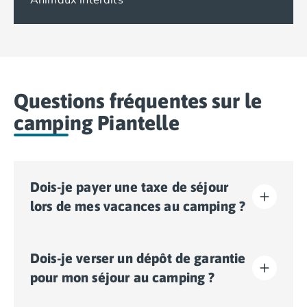
Questions fréquentes sur le
camping Piantelle
Dois-je payer une taxe de séjour
lors de mes vacances au camping ?
La taxe de séjour est établie dans presque tous les
Dois-je verser un dépôt de garantie
sites touristiques. Il vous faudra donc l’acquitter lors
de votre enregistrement en ligne ou une fois sur place.
pour mon séjour au camping ?