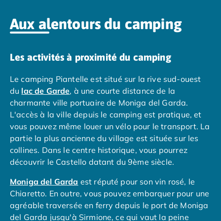
Camping Tarragone
Camping Italie
Aux alentours du camping
Camping Abruzzes
Camping Emilie Romagne
Camping Bologne
Les activités à proximité du camping
Camping Cesenatico
Camping Lido Di Spina
Le camping Piantelle est situé sur la rive sud-ouest
Camping Ravenne
du
lac de Garde
, à une courte distance de la
Camping Riccione
charmante ville portuaire de Moniga del Garda.
Camping Rimini
L'accès à la ville depuis le camping est pratique, et
Camping Frioul-Vénétie Julienne
vous pouvez même louer un vélo pour le transport. La
Camping Latium
partie la plus ancienne du village est située sur les
Camping Rome
collines. Dans le centre historique, vous pourrez
Camping Lombardie
découvrir le Castello datant du 9ème siècle.
Camping Piémont
Camping Pouilles
Moniga del Garda
est réputé pour son vin rosé, le
Camping Gallipoli
Chiaretto. En outre, vous pouvez embarquer pour une
Camping Sardaigne
agréable traversée en ferry depuis le port de Moniga
Camping Alghero
del Garda jusqu'à Sirmione, ce qui vaut la peine