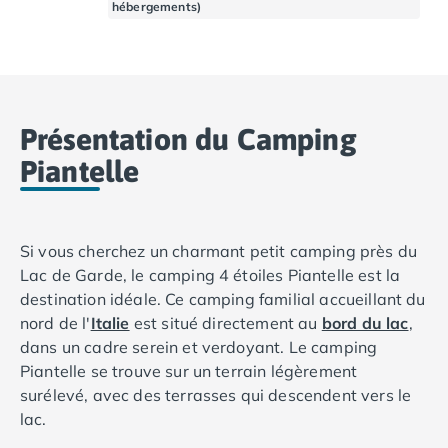
hébergements)
Camping Basse-Normandie
Camping Calvados
Camping Cabourg
Camping Caen
Camping Honfleur
Présentation du Camping
Camping Houlgate
Piantelle
Camping Ouistreham
Camping Manche
Camping Mont Saint Michel
Camping Bretagne
Si vous cherchez un charmant petit camping près du
Camping Côtes d'Armor
Lac de Garde, le camping 4 étoiles Piantelle est la
Camping Erquy
destination idéale. Ce camping familial accueillant du
Camping Saint-Cast-le-Guildo
nord de l'
Italie
est situé directement au
bord du lac
,
Camping Finistère
dans un cadre serein et verdoyant. Le camping
Camping Benodet
Piantelle se trouve sur un terrain légèrement
Camping Brest
surélevé, avec des terrasses qui descendent vers le
Camping Carantec
lac.
Camping Concarneau