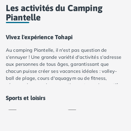
Camping Lot-et-Garonne
Les activités du Camping
Camping Tarn
Piantelle
Camping Nord-Pas-de-Calais
Camping Pas-de-Calais
Camping Berck
Vivez l'expérience Tohapi
Camping Boulogne-sur-Mer
Camping Le Portel
Au camping Piantelle, il n'est pas question de
Camping Le Touquet
s'ennuyer ! Une grande variété d'activités s'adresse
Camping Merlimont
aux personnes de tous âges, garantissant que
Camping Pays de la Loire
chacun puisse créer ses vacances idéales : volley-
Camping Loire-Atlantique
ball de plage, cours d'aquagym ou de fitness,
Camping Guerande
séances de yoga, jeux aquatiques, tournois sportifs,
Camping La Baule-Escoublac
chasses au trésor ; les possibilités sont nombreuses.
Camping La Turballe
Aquagym
Yoga
Sports et loisirs
Camping Nantes
Inclus
Inclus
Tout au long de la nuit, les animateurs du camping
Camping Pornic
assurent votre divertissement avec des soirées à
Camping Pornichet
thème, des spectacles et des concerts. Les activités
Camping Saint Nazaire
de début de soirée sont spécialement conçues pour
Camping Maine-et-Loire