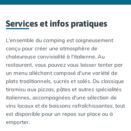
Camping Nord Portugal
Camping Porto
Camping Croatie
Services et infos pratiques
Camping Comté de Zadar
Camping Dalmatie
L'ensemble du camping est soigneusement
Camping Istrie
conçu pour créer une atmosphère de
Camping Porec
Camping Pula
chaleureuse convivialité à l'italienne. Au
Camping Rovinj
restaurant, vous pouvez vous laisser tenter par
Camping Kvarner
un menu alléchant composé d'une variété de
Autres destinations
plats traditionnels, sucrés et salés. Du classique
Camping Suisse
tiramisu aux pizzas, pâtes et autres spécialités
Camping Belgique
italiennes, accompagnées d'une sélection de
Camping Pays-Bas
Camping Brabant-Septentrional
vins locaux et de boissons rafraîchissantes, tout
Camping Frise
est disponible pour un repas sur place ou à
Camping Hollande-Méridionale
emporter.
Camping Limbourg