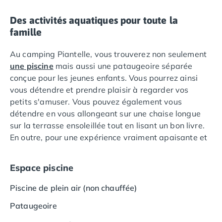
Camping Languedoc-Roussillon
Des activités aquatiques pour toute la
Camping Aude
famille
Camping Gruissan
Camping Narbonne-Plage
Au camping Piantelle, vous trouverez non seulement
Camping Sigean
une piscine
mais aussi une pataugeoire séparée
Camping Gard
conçue pour les jeunes enfants. Vous pourrez ainsi
Camping Aigues-Mortes
vous détendre et prendre plaisir à regarder vos
Camping Grau-du-Roi
petits s'amuser. Vous pouvez également vous
Camping Nîmes
détendre en vous allongeant sur une chaise longue
Camping Hérault
sur la terrasse ensoleillée tout en lisant un bon livre.
Camping Agde
En outre, pour une expérience vraiment apaisante et
Camping Béziers
relaxante, vous avez la possibilité de réserver un
Camping La Grande Motte
sauna suédois pour six personnes (moyennant des
Camping Marseillan-Plage
Espace piscine
frais supplémentaires).
Camping Montpellier
Piscine de plein air (non chauffée)
Camping Palavas-les-Flots
Camping Sète
Pataugeoire
Camping Valras-Plage