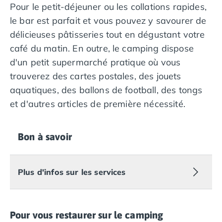
Camping Overijssel
Pour le petit-déjeuner ou les collations rapides,
Camping Zélande
le bar est parfait et vous pouvez y savourer de
Camping Luxembourg
délicieuses pâtisseries tout en dégustant votre
Camping Slovénie
café du matin. En outre, le camping dispose
Camping Allemagne
d'un petit supermarché pratique où vous
Camping Bade-Wurtemberg
Camping Forêt Noire
trouverez des cartes postales, des jouets
Camping Bavière
aquatiques, des ballons de football, des tongs
Camping Rhénanie-Palatinat
et d'autres articles de première nécessité.
Camping Autriche
Camping Styrie
Idées séjours
Bon à savoir
Par thématique
Camping 4 étoiles
Camping 5 étoiles Tohapi
Plus d'infos sur les services
Camping avec chiens acceptés
Camping avec parc aquatique
Camping avec piscine
Pour vous restaurer sur le camping
Camping avec piscine chauffée