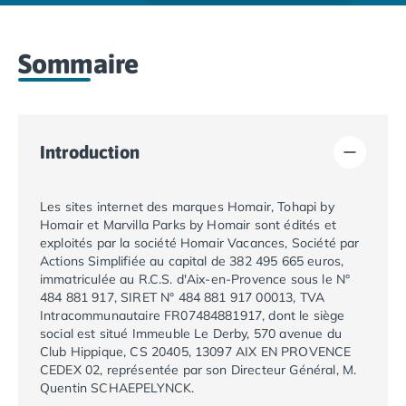
Camping Lacanau
Camping Soulac sur Mer
Camping Vendays-Montalivet
Sommaire
Camping Les Landes
Camping Biscarrosse
Camping Capbreton
Camping Hossegor
Introduction
Camping Messanges
Camping Moliets et Maa
Camping Sanguinet
Les sites internet des marques Homair, Tohapi by
Camping Seignosse
Homair et Marvilla Parks by Homair sont édités et
Camping Vieux Boucau les Bains
exploités par la société
Homair Vacances
, Société par
Actions Simplifiée au capital de 382 495 665 euros,
Camping Pyrénées Atlantiques
immatriculée au R.C.S. d'Aix-en-Provence sous le N°
Camping Bayonne
484 881 917, SIRET N° 484 881 917 00013, TVA
Camping Biarritz
Intracommunautaire FR07484881917, dont le siège
Camping Bidart
social est situé
Immeuble Le Derby, 570 avenue du
Camping Hendaye
Club Hippique, CS 20405, 13097 AIX EN PROVENCE
CEDEX 02
, représentée par son Directeur Général, M.
Camping Saint Jean de Luz
Quentin SCHAEPELYNCK.
Camping Basse-Normandie