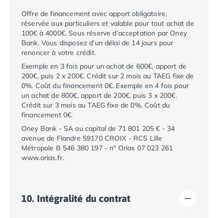
Camping Toscane
Camping Albinia
Offre de financement avec apport obligatoire,
réservée aux particuliers et valable pour tout achat de
Camping Cecina
100€ à 4000€. Sous réserve d’acceptation par Oney
Camping Marina di Bibbona
Bank. Vous disposez d’un délai de 14 jours pour
Camping San Vincenzo
renoncer à votre crédit.
Camping Sarteano
Exemple en 3 fois pour un achat de 600€, apport de
Camping Vénétie
200€, puis 2 x 200€. Crédit sur 2 mois au TAEG fixe de
Camping Caorle
0%. Coût du financement 0€. Exemple en 4 fois pour
Camping Cavallino
un achat de 800€, apport de 200€, puis 3 x 200€.
Crédit sur 3 mois au TAEG fixe de 0%. Coût du
Camping Lido di Jesolo
financement 0€.
Camping Pacengo di Lazise
Oney Bank - SA au capital de 71 801 205 € - 34
Camping Sottomarina di Chioggia
avenue de Flandre 59170 CROIX - RCS Lille
Camping Venise
Métropole B 546 380 197 - n° Orias 07 023 261
Camping Portugal
www.orias.fr.
Camping Algarve
Camping Centre Portugal
Camping Lisbonne
10. Intégralité du contrat
Camping Nazaré
Camping Nord Portugal