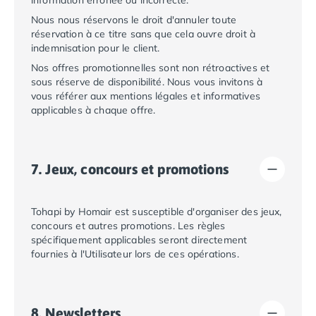
information erronée ou incorrecte.
Camping Cantabria
Nous nous réservons le droit d'annuler toute
Camping Catalogne
réservation à ce titre sans que cela ouvre droit à
Camping Costa Brava
indemnisation pour le client.
Camping Barcelone
Nos offres promotionnelles sont non rétroactives et
Camping Blanes
sous réserve de disponibilité. Nous vous invitons à
Camping Cadaques
vous référer aux mentions légales et informatives
Camping Calonge
applicables à chaque offre.
Camping Empuriabrava
Camping Lloret De Mar
Camping Palamos
7. Jeux, concours et promotions
Camping Pals
Camping Platja d'Aro
Camping Tossa de Mar
Tohapi by Homair
est susceptible d'organiser des jeux,
concours et autres promotions. Les règles
Camping Costa Dorada
spécifiquement applicables seront directement
Camping Cambrils
fournies à l'Utilisateur lors de ces opérations.
Camping Creixell
Camping Salou
Camping Tarragone
8. Newsletters
Camping Italie