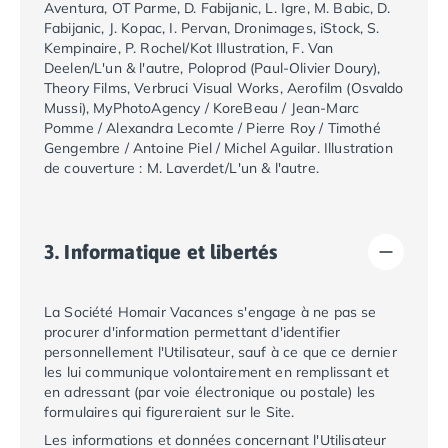
Aventura, OT Parme, D. Fabijanic, L. Igre, M. Babic, D.
Camping Argelès-sur-Mer
Fabijanic, J. Kopac, I. Pervan, Dronimages, iStock, S.
Camping Canet-en-Roussillon
Kempinaire, P. Rochel/Kot Illustration, F. Van
Camping Collioure
Deelen/L'un & l'autre, Poloprod (Paul-Olivier Doury),
Theory Films, Verbruci Visual Works, Aerofilm (Osvaldo
Camping Le Barcarès
Mussi), MyPhotoAgency / KoreBeau / Jean-Marc
Camping Perpignan
Pomme / Alexandra Lecomte / Pierre Roy / Timothé
Camping Saint-Cyprien
Gengembre / Antoine Piel / Michel Aguilar. Illustration
Camping Limousin
de couverture : M. Laverdet/L'un & l'autre.
Camping Corrèze
Camping Lorraine
Camping Vosges
3. Informatique et libertés
Camping Midi-Pyrénées
Camping Aveyron
Camping Millau
La Société
Homair Vacances
s'engage à ne pas se
Camping Nant
procurer d'information permettant d'identifier
personnellement l'Utilisateur, sauf à ce que ce dernier
Camping Saint-Amans-des-Cots
les lui communique volontairement en remplissant et
Camping Gers
en adressant (par voie électronique ou postale) les
Camping Lot
formulaires qui figureraient sur le Site.
Camping Lot-et-Garonne
Les informations et données concernant l'Utilisateur