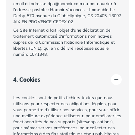
Camping Vendée
email à l'adresse
dpo@homair.com
ou par courrier à
l'adresse postale :
Homair Vacances
-
Immeuble Le
Camping Jard-sur-Mer
Derby, 570 avenue du Club Hippique, CS 20405, 13097
Camping La Roche-sur-Yon
AIX EN PROVENCE CEDEX 02
Camping La-Tranche-sur-Mer
Ce Site Internet a fait l'objet d'une déclaration de
Camping Les Sables d'Olonne
traitement automatisé d'informations nominatives
Camping Noirmoutier
auprès de la Commission Nationale Informatique et
Camping Saint-Gilles-Croix-de-Vie
libertés (CNIL), qui en a délivré récépissé sous le
Camping Saint-Hilaire-De-Riez
numéro
1071348
.
Camping Saint-Jean-De-Monts
Camping Picardie
Camping Aisne
4. Cookies
Camping Poitou-Charentes
Camping Charente-Maritime
Camping Châtelaillon-Plage
Les cookies sont de petits fichiers textes que nous
utilisons pour respecter des obligations légales, pour
Camping Fouras
vous permettre d’utiliser nos services, pour vous offrir
Camping La Rochelle
une meilleure expérience utilisateur, pour améliorer les
Camping Les Mathes
fonctionnalités de nos supports (sites/applications),
Camping Royan
pour mémoriser vos préférences, pour collecter des
Camping Saint-Georges-de-Didonne
informations à des fins statistiques et/ou publicitaires.