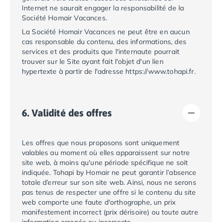
Camping Fréjus
Internet ne saurait engager la responsabilité de la
Camping Hyères les Palmiers
Société
Homair Vacances
.
Camping Port Grimaud
La Société
Homair Vacances
ne peut être en aucun
Camping Saint-Aygulf
cas responsable du contenu, des informations, des
Camping Saint-Mandrier-sur-Mer
services et des produits que l'internaute pourrait
Camping Saint-Tropez
trouver sur le Site ayant fait l'objet d'un lien
hypertexte à partir de l'adresse
https://www.tohapi.fr
.
Camping Toulon
Camping Vaucluse
Camping Avignon
Camping Rhône-Alpes
6. Validité des offres
Camping Ardèche
Camping Ruoms
Les offres que nous proposons sont uniquement
Camping Vallon-Pont-d'Arc
valables au moment où elles apparaissent sur notre
Camping Drôme
site web, à moins qu'une période spécifique ne soit
Camping Haute-Savoie
indiquée.
Tohapi by Homair
ne peut garantir l’absence
Camping Annecy
totale d’erreur sur son site web. Ainsi, nous ne serons
Camping Thonon-les-bains
pas tenus de respecter une offre si le contenu du site
web comporte une faute d'orthographe, un prix
Camping Isère
manifestement incorrect (prix dérisoire) ou toute autre
Camping Espagne