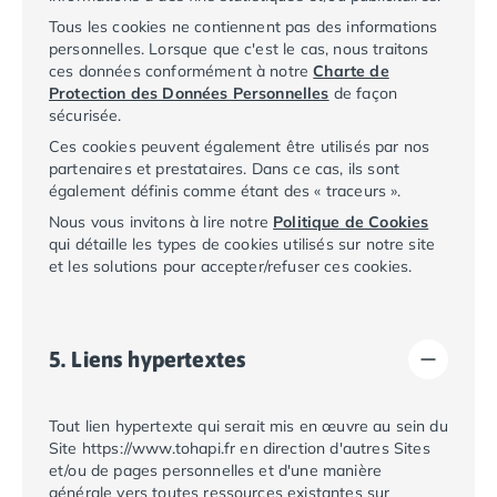
Camping Saint-Palais-sur-Mer
Tous les cookies ne contiennent pas des informations
Camping Provence-Alpes-Côte d'Azur
personnelles. Lorsque que c'est le cas, nous traitons
ces données conformément à notre
Charte de
Camping Alpes-de-Haute-Provence
Protection des Données Personnelles
de façon
Camping Castellane
sécurisée.
Camping Gréoux les Bains
Ces cookies peuvent également être utilisés par nos
Camping Alpes-Maritimes
partenaires et prestataires. Dans ce cas, ils sont
Camping Antibes
également définis comme étant des « traceurs ».
Camping Cagnes-sur-Mer
Nous vous invitons à lire notre
Politique de Cookies
Camping Nice
qui détaille les types de cookies utilisés sur notre site
Camping Bouches du Rhône
et les solutions pour accepter/refuser ces cookies.
Camping Aix-en-Provence
Camping Arles
Camping Cassis
5. Liens hypertextes
Camping La Ciotat
Camping La Roque-d'Anthéron
Camping Marseille
Tout lien hypertexte qui serait mis en œuvre au sein du
Camping Martigues
Site
https://www.tohapi.fr
en direction d'autres Sites
et/ou de pages personnelles et d'une manière
Camping Var
générale vers toutes ressources existantes sur