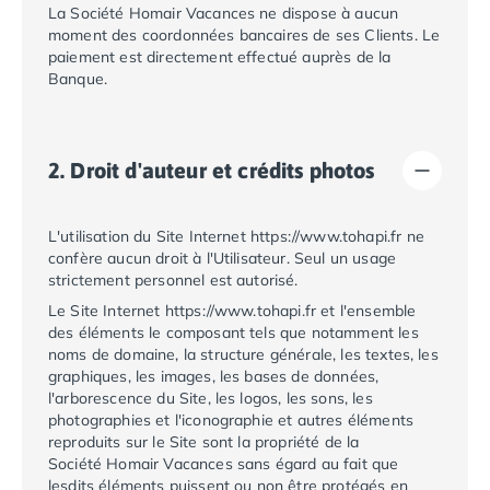
La Société
Homair Vacances
ne dispose à aucun
Camping Plouescat
moment des coordonnées bancaires de ses Clients. Le
Camping Quimper
paiement est directement effectué auprès de la
Camping Roscoff
Banque.
Camping Ille-et-Vilaine
Camping Cancale
Camping Dinard
2. Droit d'auteur et crédits photos
Camping Saint-Malo
Camping Morbihan
Camping Auray
L'utilisation du Site Internet
https://www.tohapi.fr
ne
Camping Carnac
confère aucun droit à l'Utilisateur. Seul un usage
strictement personnel est autorisé.
Camping La Trinité sur Mer
Camping Locmariaquer
Le Site Internet
https://www.tohapi.fr
et l'ensemble
des éléments le composant tels que notamment les
Camping Penestin
noms de domaine, la structure générale, les textes, les
Camping Quiberon
graphiques, les images, les bases de données,
Camping Sarzeau
l'arborescence du Site, les logos, les sons, les
Camping Vannes
photographies et l'iconographie et autres éléments
Camping Champagne-Ardenne
reproduits sur le Site sont la propriété de la
Société
Homair Vacances
sans égard au fait que
Camping Ardennes
lesdits éléments puissent ou non être protégés en