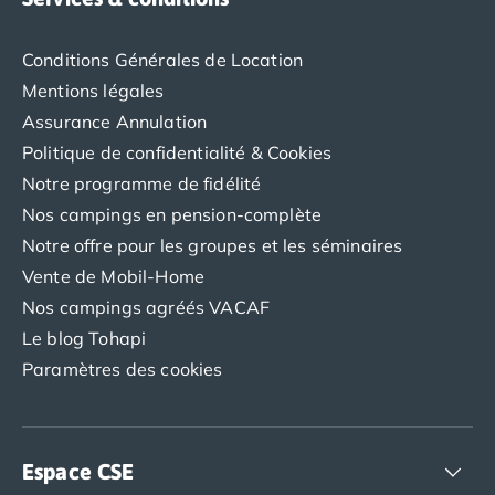
Camping avec spa, espace bien-être
Camping bord de mer
Camping Bord de Rivière
Conditions Générales de Location
Camping en bord de lac
Mentions légales
Camping Tohapi agréés VACAF
Assurance Annulation
Par destination
Politique de confidentialité & Cookies
Camping 4 étoiles Les Landes
Notre programme de fidélité
Camping 5 étoiles Bretagne
Nos campings en pension-complète
Camping 5 étoiles Vendée
Camping Atlantique
Notre offre pour les groupes et les séminaires
Camping avec parc aquatique Ardèche
Vente de Mobil-Home
Camping avec parc aquatique Bretagne
Nos campings agréés VACAF
Camping avec parc aquatique Dordogne
Le blog Tohapi
Camping avec parc aquatique Espagne
Paramètres des cookies
Camping avec parc aquatique Les Landes
Camping avec piscine Annecy
Camping en bord de mer Aquitaine
Camping en bord de mer Bretagne
Espace CSE
Camping en bord de mer Calvados