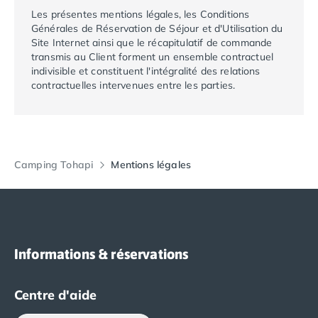
Camping Porto
Les présentes mentions légales, les Conditions
Camping Croatie
Générales de Réservation de Séjour et d'Utilisation du
Camping Comté de Zadar
Site Internet ainsi que le récapitulatif de commande
transmis au Client forment un ensemble contractuel
Camping Dalmatie
indivisible et constituent l'intégralité des relations
Camping Istrie
contractuelles intervenues entre les parties.
Camping Porec
Camping Pula
Camping Rovinj
Camping Kvarner
Autres destinations
Camping Tohapi
Mentions légales
Camping Suisse
Camping Belgique
Camping Pays-Bas
Camping Brabant-Septentrional
Camping Frise
Informations & réservations
Camping Hollande-Méridionale
Camping Limbourg
Centre d'aide
Camping Overijssel
Camping Zélande