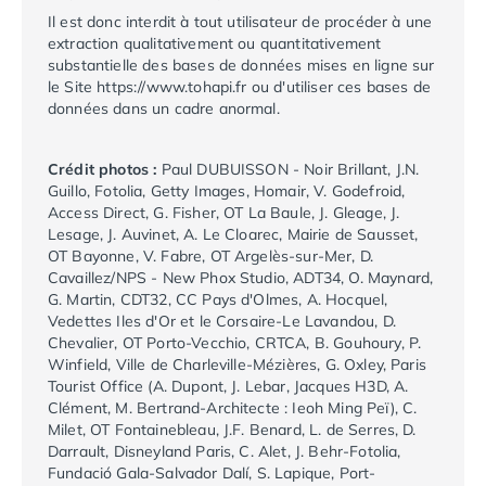
Camping Aude
Il est donc interdit à tout utilisateur de procéder à une
Camping Gruissan
extraction qualitativement ou quantitativement
Camping Narbonne-Plage
substantielle des bases de données mises en ligne sur
le Site
https://www.tohapi.fr
ou d'utiliser ces bases de
Camping Sigean
données dans un cadre anormal.
Camping Gard
Camping Aigues-Mortes
Camping Grau-du-Roi
Crédit photos :
Paul DUBUISSON - Noir Brillant, J.N.
Guillo, Fotolia, Getty Images, Homair, V. Godefroid,
Camping Nîmes
Access Direct, G. Fisher, OT La Baule, J. Gleage, J.
Camping Hérault
Lesage, J. Auvinet, A. Le Cloarec, Mairie de Sausset,
Camping Agde
OT Bayonne, V. Fabre, OT Argelès-sur-Mer, D.
Camping Béziers
Cavaillez/NPS - New Phox Studio, ADT34, O. Maynard,
Camping La Grande Motte
G. Martin, CDT32, CC Pays d'Olmes, A. Hocquel,
Vedettes Iles d'Or et le Corsaire-Le Lavandou, D.
Camping Marseillan-Plage
Chevalier, OT Porto-Vecchio, CRTCA, B. Gouhoury, P.
Camping Montpellier
Winfield, Ville de Charleville-Mézières, G. Oxley, Paris
Camping Palavas-les-Flots
Tourist Office (A. Dupont, J. Lebar, Jacques H3D, A.
Camping Sète
Clément, M. Bertrand-Architecte : Ieoh Ming Peï), C.
Camping Valras-Plage
Milet, OT Fontainebleau, J.F. Benard, L. de Serres, D.
Darrault, Disneyland Paris, C. Alet, J. Behr-Fotolia,
Camping Vias-Plage
Fundació Gala-Salvador Dalí, S. Lapique, Port-
Camping Pyrénées-Orientales