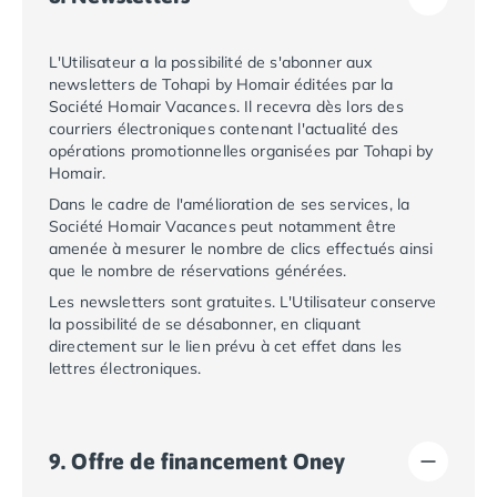
Camping Abruzzes
Camping Emilie Romagne
L'Utilisateur a la possibilité de s'abonner aux
Camping Bologne
newsletters de
Tohapi by Homair
éditées par la
Camping Cesenatico
Société
Homair Vacances
. Il recevra dès lors des
Camping Lido Di Spina
courriers électroniques contenant l'actualité des
opérations promotionnelles organisées par
Tohapi by
Camping Ravenne
Homair
.
Camping Riccione
Dans le cadre de l'amélioration de ses services, la
Camping Rimini
Société
Homair Vacances
peut notamment être
Camping Frioul-Vénétie Julienne
amenée à mesurer le nombre de clics effectués ainsi
Camping Latium
que le nombre de réservations générées.
Camping Rome
Les newsletters sont gratuites. L'Utilisateur conserve
Camping Lombardie
la possibilité de se désabonner, en cliquant
Camping Piémont
directement sur le lien prévu à cet effet dans les
Camping Pouilles
lettres électroniques.
Camping Gallipoli
Camping Sardaigne
Camping Alghero
9. Offre de financement Oney
Camping Muravera