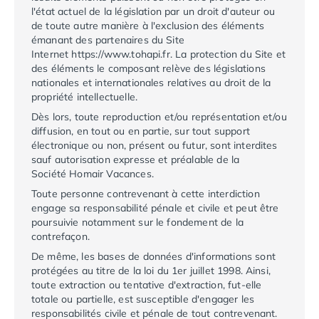
Camping Corse
l'état actuel de la législation par un droit d'auteur ou
Camping Corse-du-Sud
de toute autre manière à l'exclusion des éléments
Camping Bonifacio
émanant des partenaires du Site
Camping Porto Vecchio
Internet
https://www.tohapi.fr
. La protection du Site et
des éléments le composant relève des législations
Camping Haute-Corse
nationales et internationales relatives au droit de la
Camping Ghisonaccia
propriété intellectuelle.
Camping Saint-Florent
Dès lors, toute reproduction et/ou représentation et/ou
Camping Franche-Comté
diffusion, en tout ou en partie, sur tout support
Camping Doubs
électronique ou non, présent ou futur, sont interdites
Camping Jura
sauf autorisation expresse et préalable de la
Camping Clairvaux-les-Lacs
Société
Homair Vacances
.
Camping Haute-Normandie
Toute personne contrevenant à cette interdiction
Camping Eure
engage sa responsabilité pénale et civile et peut être
poursuivie notamment sur le fondement de la
Camping Ile-de-France
contrefaçon.
Camping Essonne
De même, les bases de données d'informations sont
Camping Seine-et-Marne
protégées au titre de la loi du 1er juillet 1998. Ainsi,
Camping Val d'Oise
toute extraction ou tentative d'extraction, fut-elle
Camping Val-de-Marne
totale ou partielle, est susceptible d'engager les
Camping Languedoc-Roussillon
responsabilités civile et pénale de tout contrevenant.