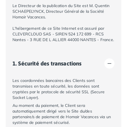
Camping Calvados
Le Directeur de la publication du Site est M. Quentin
Camping Cabourg
SCHAEPELYNCK, Directeur Général de la Société
Camping Caen
Homair Vacances.
Camping Honfleur
L'hébergement de ce Site Internet est assuré par
Camping Houlgate
CLEVERCLOUD SAS - SIREN 524 172 699 - RCS
Camping Ouistreham
Nantes - 3 RUE DE L ALLIER 44000 NANTES - France.
Camping Manche
Camping Mont Saint Michel
Camping Bretagne
1. Sécurité des transactions
Camping Côtes d'Armor
Camping Erquy
Camping Saint-Cast-le-Guildo
Les coordonnées bancaires des Clients sont
Camping Finistère
transmises en toute sécurité, les données sont
Camping Benodet
cryptées par le protocole de sécurité SSL (Secure
Socket Layer).
Camping Brest
Camping Carantec
Au moment du paiement, le Client sera
automatiquement dirigé vers le Site du/des
Camping Concarneau
partenaire/s de paiement de
Homair Vacances
via un
Camping Douarnenez
système de paiement sécurisé.
Camping Fouesnant