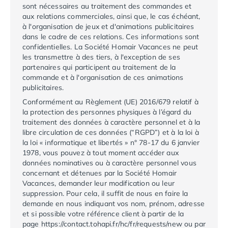
Camping Tarn
sont nécessaires au traitement des commandes et
Camping Nord-Pas-de-Calais
aux relations commerciales, ainsi que, le cas échéant,
Camping Pas-de-Calais
à l'organisation de jeux et d'animations publicitaires
dans le cadre de ces relations. Ces informations sont
Camping Berck
confidentielles. La Société
Homair Vacances
ne peut
Camping Boulogne-sur-Mer
les transmettre à des tiers, à l'exception de ses
Camping Le Portel
partenaires qui participent au traitement de la
Camping Le Touquet
commande et à l'organisation de ces animations
Camping Merlimont
publicitaires.
Camping Pays de la Loire
Conformément au Règlement (UE) 2016/679 relatif à
Camping Loire-Atlantique
la protection des personnes physiques à l’égard du
traitement des données à caractère personnel et à la
Camping Guerande
libre circulation de ces données (“RGPD”) et à la loi à
Camping La Baule-Escoublac
la loi « informatique et libertés » n° 78-17 du 6 janvier
Camping La Turballe
1978, vous pouvez à tout moment accéder aux
Camping Nantes
données nominatives ou à caractère personnel vous
Camping Pornic
concernant et détenues par la Société
Homair
Vacances
, demander leur modification ou leur
Camping Pornichet
suppression. Pour cela, il suffit de nous en faire la
Camping Saint Nazaire
demande en nous indiquant vos nom, prénom, adresse
Camping Maine-et-Loire
et si possible votre référence client à partir de la
Camping Saumur
page
https://contact.tohapi.fr/hc/fr/requests/new
ou par