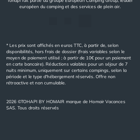
Tohapi fait partie du groupe European Camping Group, leader
Camping Cantabria
européen du camping et des services de plein air.
Camping Catalogne
Camping Costa Brava
Camping Barcelone
Camping Blanes
Camping Cadaques
* Les prix sont affichés en euros TTC, à partir de, selon
Camping Calonge
disponibilités, hors frais de dossier (frais variables selon le
Camping Empuriabrava
moyen de paiement utilisé ; à partir de 10€ pour un paiement
Camping Lloret De Mar
en carte bancaire). Réductions valables pour un séjour de 7
nuits minimum, uniquement sur certains campings, selon la
Camping Palamos
période et le type d'hébergement réservés. Offre non
Camping Pals
rétroactive et non cumulable.
Camping Platja d'Aro
Camping Tossa de Mar
Camping Costa Dorada
2026 ©TOHAPI BY HOMAIR marque de Homair Vacances
SAS. Tous droits réservés
Camping Cambrils
Camping Creixell
Camping Salou
Camping Tarragone
Camping Italie