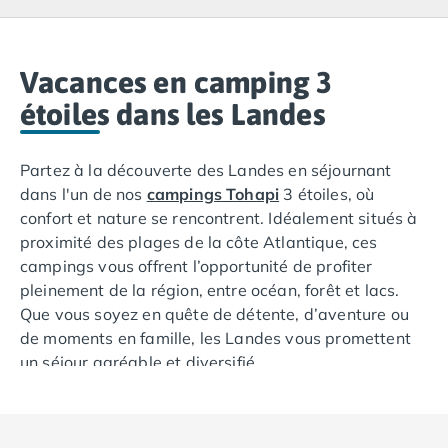
Camping Lacanau
Camping Soulac sur Mer
Camping Vendays-Montalivet
Camping Les Landes
Vacances en camping 3
Camping Biscarrosse
étoiles dans les Landes
Camping Capbreton
Camping Hossegor
Partez à la découverte des Landes en séjournant
Camping Messanges
dans l'un de nos
campings Tohapi
3 étoiles, où
Camping Moliets et Maa
confort et nature se rencontrent. Idéalement situés à
Camping Sanguinet
proximité des plages de la côte Atlantique, ces
Camping Seignosse
campings vous offrent l’opportunité de profiter
Camping Vieux Boucau les Bains
pleinement de la région, entre océan, forêt et lacs.
Camping Pyrénées Atlantiques
Que vous soyez en quête de détente, d’aventure ou
Camping Bayonne
de moments en famille, les Landes vous promettent
Camping Biarritz
un séjour agréable et diversifié.
Camping Bidart
Camping Hendaye
Camping Saint Jean de Luz
Camping Basse-Normandie