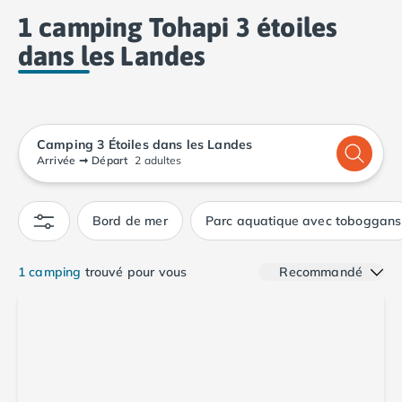
Camping Calvados
1 camping Tohapi 3 étoiles
Camping Cabourg
dans les Landes
Camping Caen
Camping Honfleur
Camping Houlgate
Camping Ouistreham
Camping Manche
Camping 3 Étoiles dans les Landes
Camping Mont Saint Michel
Arrivée
➞
Départ
2 adultes
Camping Bretagne
Camping Côtes d'Armor
Bord de mer
Parc aquatique avec toboggans
Camping Erquy
Camping Saint-Cast-le-Guildo
Camping Finistère
1 camping
trouvé pour vous
Recommandé
Camping Benodet
Camping Brest
Camping Carantec
Camping Concarneau
Camping Douarnenez
Camping Fouesnant