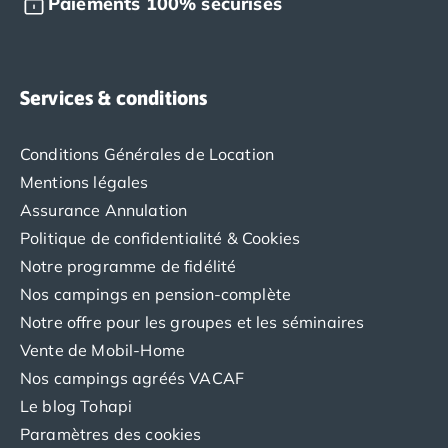
Paiements 100% sécurisés
Camping Saint-Palais-sur-Mer
Camping Provence-Alpes-Côte d'Azur
Camping Alpes-de-Haute-Provence
Camping Castellane
Services & conditions
Camping Gréoux les Bains
Camping Alpes-Maritimes
Conditions Générales de Location
Camping Antibes
Mentions légales
Camping Cagnes-sur-Mer
Assurance Annulation
Camping Nice
Camping Bouches du Rhône
Politique de confidentialité & Cookies
Camping Aix-en-Provence
Notre programme de fidélité
Camping Arles
Nos campings en pension-complète
Camping Cassis
Notre offre pour les groupes et les séminaires
Camping La Ciotat
Vente de Mobil-Home
Camping La Roque-d'Anthéron
Nos campings agréés VACAF
Camping Marseille
Camping Martigues
Le blog Tohapi
Camping Var
Paramètres des cookies