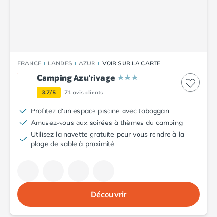
Camping Plouescat
Camping Quimper
Camping Roscoff
Camping Ille-et-Vilaine
Camping Cancale
FRANCE
LANDES
AZUR
VOIR SUR LA CARTE
Camping Dinard
Camping Azu'rivage
Camping Saint-Malo
Camping Morbihan
3.7/5
71
avis clients
Camping Auray
Profitez d'un espace piscine avec toboggan
Camping Carnac
Amusez-vous aux soirées à thèmes du camping
Camping La Trinité sur Mer
Utilisez la navette gratuite pour vous rendre à la
Camping Locmariaquer
plage de sable à proximité
Camping Penestin
Camping Quiberon
Camping Sarzeau
Camping Vannes
Découvrir
Camping Champagne-Ardenne
Camping Ardennes