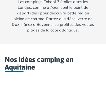
Les campings Tohapi 3 étoiles dans les
Camping Aude
Landes, comme à Azur, sont le point de
Camping Gruissan
départ idéal pour découvrir cette région
Camping Narbonne-Plage
pleine de charme. Partez à la découverte de
Camping Sigean
Dax, flânez à Bayonne, ou profitez des vastes
Camping Gard
plages de la côte atlantique.
Camping Aigues-Mortes
Camping Grau-du-Roi
Camping Nîmes
Camping Hérault
Camping Agde
Nos idées camping en
Camping Béziers
Camping La Grande Motte
Aquitaine
Camping Marseillan-Plage
Camping Montpellier
Camping Palavas-les-Flots
Camping Sète
Camping Valras-Plage
Camping Vias-Plage
Camping Pyrénées-Orientales