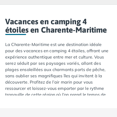
Camping Lacanau
Camping Soulac sur Mer
Camping Vendays-Montalivet
Camping Les Landes
Vacances en camping 4
Camping Biscarrosse
étoiles en Charente-Maritime
Camping Capbreton
Camping Hossegor
La Charente-Maritime est une destination idéale
Camping Messanges
pour des vacances en camping 4 étoiles, offrant une
Camping Moliets et Maa
expérience authentique entre mer et culture. Vous
Camping Sanguinet
serez séduit par ses paysages variés, allant des
Camping Seignosse
plages ensoleillées aux charmants ports de pêche,
Camping Vieux Boucau les Bains
sans oublier ses magnifiques îles qui invitent à la
Camping Pyrénées Atlantiques
découverte. Profitez de l’air marin pour vous
Camping Bayonne
ressourcer et laissez-vous emporter par le rythme
Camping Biarritz
tranquille de cette région où l’on prend le temps de
Camping Bidart
vivre. Que vous soyez passionné par l’histoire, la
Camping Hendaye
gastronomie ou les activités en plein air, la
Charente-
Camping Saint Jean de Luz
Maritime
vous promet des moments inoubliables.
Camping Basse-Normandie