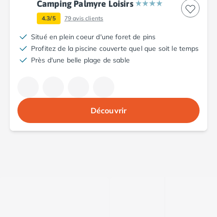
Camping Palmyre Loisirs
Camping Argelès-sur-Mer
4.3/5
79
avis clients
Camping Canet-en-Roussillon
Camping Collioure
Situé en plein coeur d'une foret de pins
Camping Le Barcarès
Profitez de la piscine couverte quel que soit le temps
Camping Perpignan
Près d'une belle plage de sable
Camping Saint-Cyprien
Camping Limousin
Camping Corrèze
Camping Lorraine
Découvrir
Camping Vosges
Camping Midi-Pyrénées
Camping Aveyron
Camping Millau
Camping Nant
Camping Saint-Amans-des-Cots
Camping Gers
Camping Lot
Camping Lot-et-Garonne