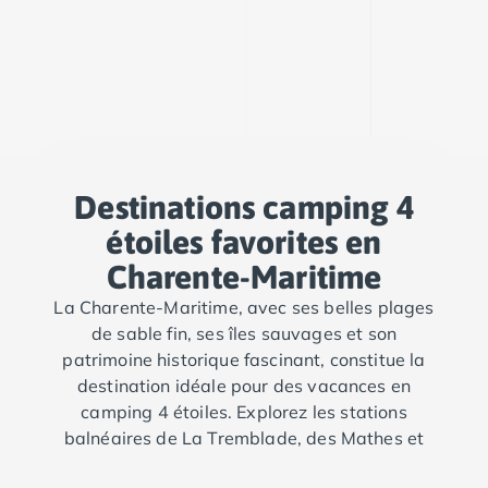
Camping Tarn
Camping Nord-Pas-de-Calais
Camping Pas-de-Calais
Camping Berck
Camping Boulogne-sur-Mer
Camping Le Portel
Camping Le Touquet
Camping Merlimont
Destinations camping 4
Camping Pays de la Loire
étoiles favorites en
Camping Loire-Atlantique
Camping Guerande
Charente-Maritime
Camping La Baule-Escoublac
La Charente-Maritime, avec ses belles plages
Camping La Turballe
de sable fin, ses îles sauvages et son
Camping Nantes
patrimoine historique fascinant, constitue la
Camping Pornic
destination idéale pour des vacances en
Camping Pornichet
camping 4 étoiles. Explorez les stations
Camping Saint Nazaire
balnéaires de La Tremblade, des Mathes et
Camping Maine-et-Loire
de Saint-Laurent-la-Prée en réservant vos
Camping Saumur