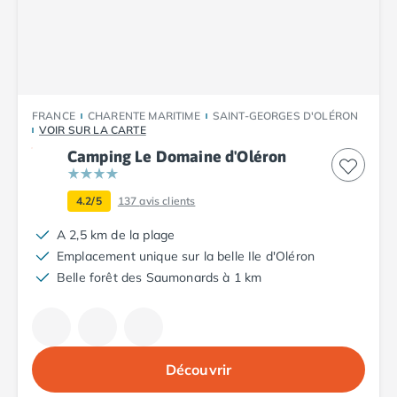
Camping Plouescat
Camping Quimper
Camping Roscoff
Camping Ille-et-Vilaine
Camping Cancale
FRANCE
CHARENTE MARITIME
SAINT-GEORGES D'OLÉRON
Camping Dinard
VOIR SUR LA CARTE
Camping Saint-Malo
Camping Le Domaine d'Oléron
Camping Morbihan
Camping Auray
4.2/5
137
avis clients
Camping Carnac
Camping La Trinité sur Mer
A 2,5 km de la plage
Camping Locmariaquer
Emplacement unique sur la belle Ile d'Oléron
Camping Penestin
Belle forêt des Saumonards à 1 km
Camping Quiberon
Camping Sarzeau
Camping Vannes
Camping Champagne-Ardenne
Découvrir
Camping Ardennes