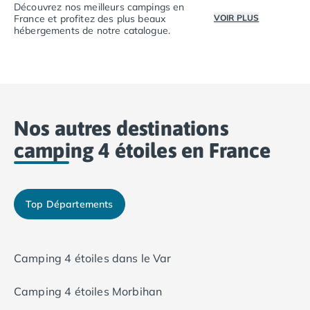
Découvrez nos meilleurs campings en
Camping Saint-Palais-sur-Mer
France et profitez des plus beaux
VOIR PLUS
Camping Provence-Alpes-Côte d'Azur
hébergements de notre catalogue.
Camping Alpes-de-Haute-Provence
Que ce soit au bor
Découvrez nos meilleurs campings en France et profitez
Camping Castellane
Camping Gréoux les Bains
Camping Alpes-Maritimes
Camping Antibes
Nos autres destinations
Camping Cagnes-sur-Mer
camping 4 étoiles en France
Camping Nice
Camping Bouches du Rhône
Camping Aix-en-Provence
Camping Arles
Top Départements
Camping Cassis
Camping La Ciotat
Camping La Roque-d'Anthéron
Camping 4 étoiles dans le Var
Camping Marseille
Camping Martigues
Camping 4 étoiles Morbihan
Camping Var