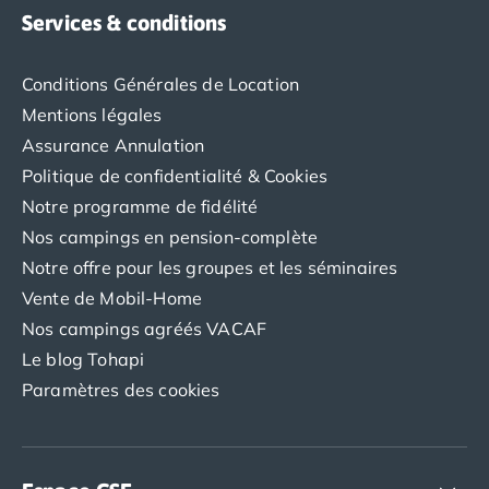
Camping Abruzzes
Services & conditions
Camping Emilie Romagne
Camping Bologne
Conditions Générales de Location
Camping Cesenatico
Mentions légales
Camping Lido Di Spina
Assurance Annulation
Camping Ravenne
Politique de confidentialité & Cookies
Camping Riccione
Camping Rimini
Notre programme de fidélité
Camping Frioul-Vénétie Julienne
Nos campings en pension-complète
Camping Latium
Notre offre pour les groupes et les séminaires
Camping Rome
Vente de Mobil-Home
Camping Lombardie
Nos campings agréés VACAF
Camping Piémont
Le blog Tohapi
Camping Pouilles
Camping Gallipoli
Paramètres des cookies
Camping Sardaigne
Camping Alghero
Camping Muravera