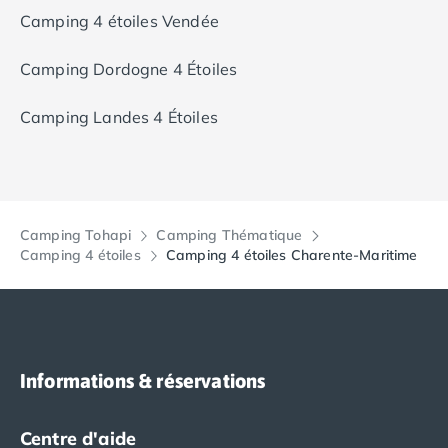
Camping Fréjus
Camping 4 étoiles Vendée
Camping Hyères les Palmiers
Camping Port Grimaud
Camping Dordogne 4 Étoiles
Camping Saint-Aygulf
Camping Saint-Mandrier-sur-Mer
Camping Landes 4 Étoiles
Camping Saint-Tropez
Camping Toulon
Camping Vaucluse
Camping Avignon
Camping Rhône-Alpes
Camping Tohapi
Camping Thématique
Camping Ardèche
Camping 4 étoiles
Camping 4 étoiles Charente-Maritime
Camping Ruoms
Camping Vallon-Pont-d'Arc
Camping Drôme
Camping Haute-Savoie
Camping Annecy
Informations & réservations
Camping Thonon-les-bains
Camping Isère
Camping Espagne
Centre d'aide