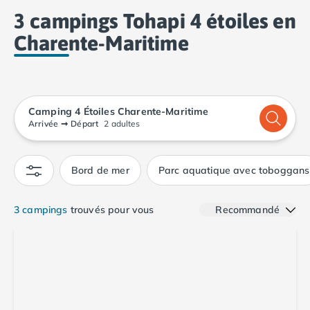
Camping Calvados
3 campings Tohapi 4 étoiles en
Camping Cabourg
Charente-Maritime
Camping Caen
Camping Honfleur
Camping Houlgate
Camping Ouistreham
Camping Manche
Camping 4 Étoiles Charente-Maritime
Camping Mont Saint Michel
Arrivée
➞
Départ
2 adultes
Camping Bretagne
Camping Côtes d'Armor
Bord de mer
Parc aquatique avec toboggans
Camping Erquy
Camping Saint-Cast-le-Guildo
Camping Finistère
3 campings
trouvés pour vous
Recommandé
Camping Benodet
Camping Brest
Camping Carantec
Camping Concarneau
Camping Douarnenez
Camping Fouesnant