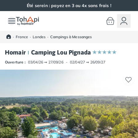
Été serein : payez en 3 ou 4x sans frais !
Toutes nos destinations
Camping France
·
France
·
Landes
·
Campings à Messanges
Camping Alsace
Camping Bas-Rhin
Homair
Camping Lou Pignada
Camping Haut-Rhin
Camping Colmar
Ouverture :
03/04/26
➞
27/09/26
-
02/04/27
➞
26/09/27
Camping Mulhouse
Camping Munster
Camping Aquitaine
Camping Dordogne
Camping Carsac-Aillac
Camping Les Eyzies-de-Tayac-Sireuil
Camping Sarlat
Camping Gironde
Camping Bordeaux
Camping Carcans