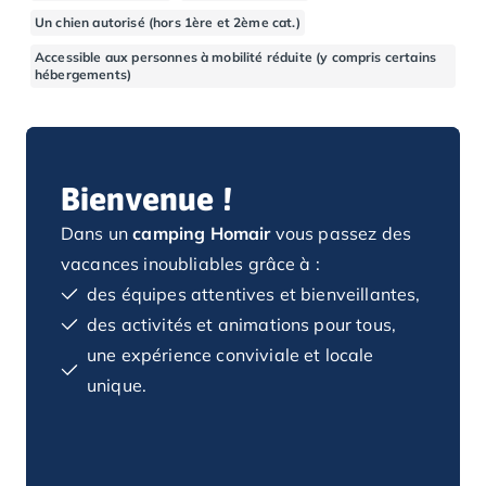
Camping Basse-Normandie
Un chien autorisé (hors 1ère et 2ème cat.)
Camping Calvados
Accessible aux personnes à mobilité réduite (y compris certains
Camping Cabourg
hébergements)
Camping Caen
Camping Honfleur
Camping Houlgate
Camping Ouistreham
Bienvenue !
Camping Manche
Camping Mont Saint Michel
Dans un
camping Homair
vous passez des
Camping Bretagne
vacances inoubliables grâce à :
Camping Côtes d'Armor
des équipes attentives et bienveillantes,
Camping Erquy
des activités et animations pour tous,
Camping Saint-Cast-le-Guildo
une expérience conviviale et locale
Camping Finistère
unique.
Camping Benodet
Camping Brest
Camping Carantec
Camping Concarneau