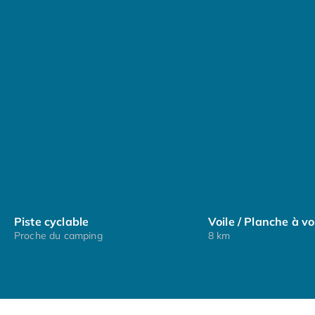
distance que vous souhaitez.
Pour une excursion d'une journée, partez à la
découverte de
Dax
(33 km),
Bayonne
(43 km),
Saint-
Jean-de-Luz
(62 km) et des paysages typiques du
Pays basque
.
Le camping est interdit aux voitures, il n'est donc pas
possible de garer votre voiture à côté de votre
hébergement. Vous pouvez garer votre voiture sur le
parking à l'extérieur du camping.
Piste cyclable
Voile / Planche à vo
Proche du camping
8 km