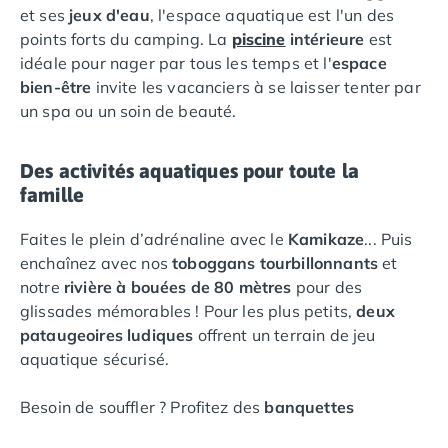
Camping Lot-et-Garonne
et ses
jeux d'eau
, l'espace aquatique est l'un des
Camping Tarn
points forts du camping. La
piscine
intérieure
est
Camping Nord-Pas-de-Calais
idéale pour nager par tous les temps et l'
espace
Camping Pas-de-Calais
bien-être
invite les vacanciers à se laisser tenter par
Camping Berck
un spa ou un soin de beauté.
Camping Boulogne-sur-Mer
Camping Le Portel
Des activités aquatiques pour toute la
Camping Le Touquet
famille
Camping Merlimont
Camping Pays de la Loire
Faites le plein d’adrénaline avec le
Kamikaze
... Puis
Camping Loire-Atlantique
enchaînez avec nos
toboggans
tourbillonnants
et
Camping Guerande
notre
rivière à bouées de 80 mètres
pour des
Camping La Baule-Escoublac
glissades mémorables ! Pour les plus petits,
deux
Camping La Turballe
pataugeoires ludiques
offrent un terrain de jeu
Camping Nantes
aquatique sécurisé.
Camping Pornic
Camping Pornichet
Besoin de souffler ? Profitez des
banquettes
Camping Saint Nazaire
anatomiques
, des
cols de cygne
et des
jets de
Camping Maine-et-Loire