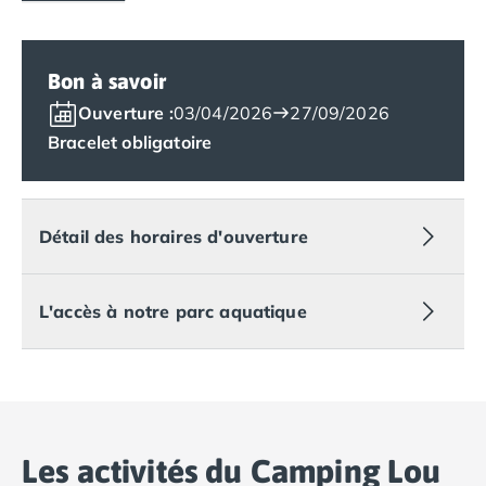
Camping Royan
Camping Saint-Georges-de-Didonne
Camping Saint-Palais-sur-Mer
Bon à savoir
Camping Provence-Alpes-Côte d'Azur
Camping Alpes-de-Haute-Provence
Ouverture :
03/04/2026
27/09/2026
Camping Castellane
Bracelet obligatoire
Camping Gréoux les Bains
Camping Alpes-Maritimes
Camping Antibes
Détail des horaires d'ouverture
Camping Cagnes-sur-Mer
Camping Nice
Camping Bouches du Rhône
L'accès à notre parc aquatique
Camping Aix-en-Provence
Camping Arles
Camping Cassis
Camping La Ciotat
Camping La Roque-d'Anthéron
Camping Marseille
Les activités du Camping Lou
Camping Martigues