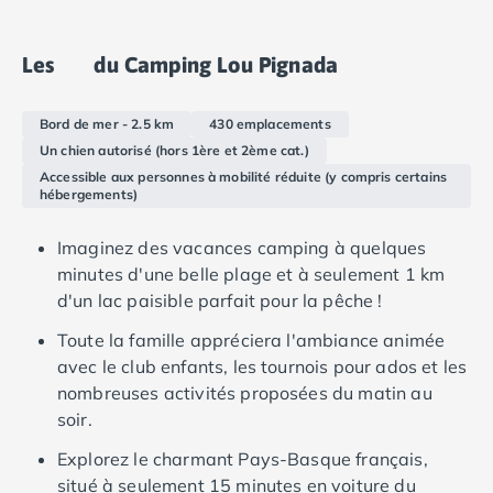
couverte
, la
rivière à courant
et les
toboggans
, les
Camping Languedoc-Roussillon
plaisirs de l'eau s'allient à la détente sur le
solarium
.
Camping Aude
Les
du Camping Lou Pignada
Camping Gruissan
Les emplacements du camping sont bien conçus,
Camping Narbonne-Plage
avec des espaces spacieux, de la verdure et
Bord de mer - 2.5 km
430 emplacements
Camping Sigean
beaucoup d'ombre grâce aux grands pins. Avec une
Un chien autorisé (hors 1ère et 2ème cat.)
Camping Gard
gamme d'équipements pratiques et des espaces de
Accessible aux personnes à mobilité réduite (y compris certains
Camping Aigues-Mortes
hébergements)
vie confortables, nos mobil-homes modernes vous
Camping Grau-du-Roi
font vous sentir comme à la maison pendant vos
Camping Nîmes
Imaginez des vacances camping à quelques
vacances au camping Lou Pignada à Messanges.
Camping Hérault
minutes d'une belle plage et à seulement 1 km
Camping Agde
d'un lac paisible parfait pour la pêche !
Camping Béziers
Toute la famille appréciera l'ambiance animée
Camping La Grande Motte
avec le club enfants, les tournois pour ados et les
Camping Marseillan-Plage
nombreuses activités proposées du matin au
Camping Montpellier
soir.
Camping Palavas-les-Flots
Camping Sète
Explorez le charmant Pays-Basque français,
Camping Valras-Plage
situé à seulement 15 minutes en voiture du