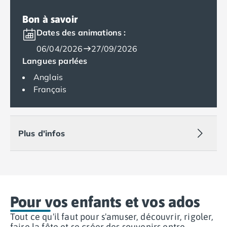
Camping Muravera
Bon à savoir
Camping Toscane
Camping Albinia
Dates des animations :
Camping Cecina
06/04/2026
27/09/2026
Camping Marina di Bibbona
Langues parlées
Camping San Vincenzo
Anglais
Camping Sarteano
Français
Camping Vénétie
Camping Caorle
Camping Cavallino
Camping Lido di Jesolo
Plus d'infos
Camping Pacengo di Lazise
Camping Sottomarina di Chioggia
Camping Venise
Camping Portugal
Camping Algarve
Pour vos enfants et vos ados
Camping Centre Portugal
Camping Lisbonne
Tout ce qu'il faut pour s'amuser, découvrir, rigoler,
Camping Nazaré
faire la fête et se créer des souvenirs entre