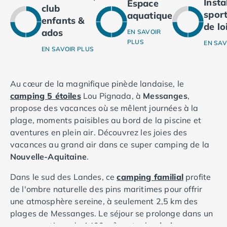
Inst
Espace
Camping Ardennes
club
sport
aquatique
Camping Corse
enfants &
de lo
Camping Corse-du-Sud
ados
EN SAVOIR
PLUS
Camping Bonifacio
EN SAV
EN SAVOIR PLUS
Camping Porto Vecchio
Camping Haute-Corse
Camping Ghisonaccia
Au cœur de la magnifique pinède landaise, le
Camping Saint-Florent
camping 5 étoiles
Lou Pignada, à
Messanges
,
Camping Franche-Comté
propose des vacances où se mêlent journées à la
Camping Doubs
plage, moments paisibles au bord de la piscine et
Camping Jura
aventures en plein air. Découvrez les joies des
Camping Clairvaux-les-Lacs
vacances au grand air dans ce super camping de la
Camping Haute-Normandie
Nouvelle-Aquitaine
.
Camping Eure
Dans le sud des Landes, ce
camping familial
profite
Camping Ile-de-France
de l'ombre naturelle des pins maritimes pour offrir
Camping Essonne
une atmosphère sereine, à seulement 2,5 km des
Camping Seine-et-Marne
plages de Messanges. Le séjour se prolonge dans un
Camping Val d'Oise
parc aquatique de 1400 m² : entre la
piscine
Camping Val-de-Marne