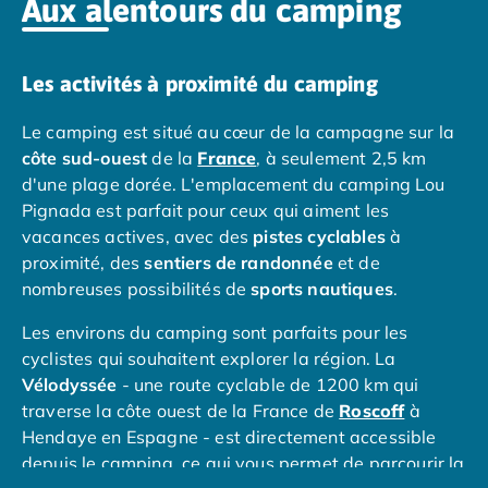
Aux alentours du camping
Programme de fidélité
Nos petits prix 2026
Promos d'été 2026
Les activités à proximité du camping
Nos hébergements
Nos Mobils-Homes
/nos-hebergements/location-mobil-
Le camping est situé au cœur de la campagne sur la
Nos Tentes équipées
/nos-hebergements/location-tente
côte sud-ouest
de la
France
, à seulement 2,5 km
Nos Emplacements
/nos-hebergements/location-empla
d'une plage dorée. L'emplacement du camping Lou
La marque Tohapi by Homair
Pignada est parfait pour ceux qui aiment les
Vivez l'expérience
vacances actives, avec des
pistes cyclables
à
Qui sommes nous ?
proximité, des
sentiers de randonnée
et de
Services et infos pratiques
nombreuses possibilités de
sports nautiques
.
Nos modes de paiement
Paiement en plusieurs fois
Les environs du camping sont parfaits pour les
Paiement en plusieurs fois - avec ONEY BANK
cyclistes qui souhaitent explorer la région. La
Notre programme de fidélité
Vélodyssée
- une route cyclable de 1200 km qui
Devenir propriétaire
traverse la côte ouest de la France de
Roscoff
à
Camping en Dordogne
Hendaye en Espagne - est directement accessible
Camping avec terrain de tennis
depuis le camping, ce qui vous permet de parcourir la
Camping avec salle de sport