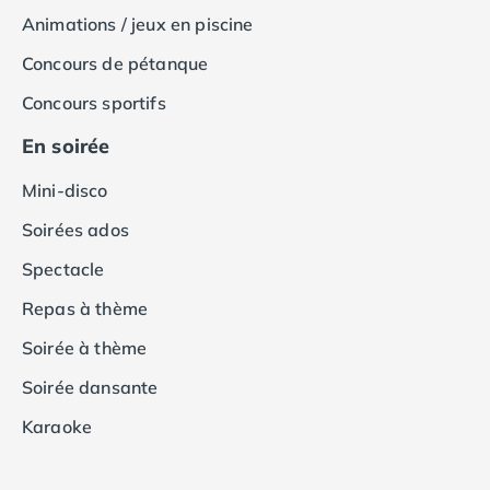
Camping Tarragone
Animations / jeux en piscine
Camping Italie
Camping Abruzzes
Concours de pétanque
Camping Emilie Romagne
Concours sportifs
Camping Bologne
Camping Cesenatico
En soirée
Camping Lido Di Spina
Mini-disco
Camping Ravenne
Camping Riccione
Soirées ados
Camping Rimini
Spectacle
Camping Frioul-Vénétie Julienne
Camping Latium
Repas à thème
Camping Rome
Soirée à thème
Camping Lombardie
Camping Piémont
Soirée dansante
Camping Pouilles
Karaoke
Camping Gallipoli
Camping Sardaigne
Camping Alghero