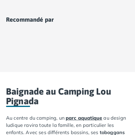
Camping Vias-Plage
camping pour des excursions culturelles et
Camping Pyrénées-Orientales
gourmandes !
Camping Argelès-sur-Mer
Recommandé par
Camping Canet-en-Roussillon
Camping Collioure
Camping Le Barcarès
Camping Perpignan
Camping Saint-Cyprien
Camping Limousin
Camping Corrèze
Camping Lorraine
Camping Vosges
Camping Midi-Pyrénées
Baignade au Camping Lou
Camping Aveyron
Pignada
Camping Millau
Camping Nant
Camping Saint-Amans-des-Cots
Au centre du camping, un
parc aquatique
au design
Camping Gers
ludique ravira toute la famille, en particulier les
Camping Lot
enfants. Avec ses différents bassins, ses
toboggans