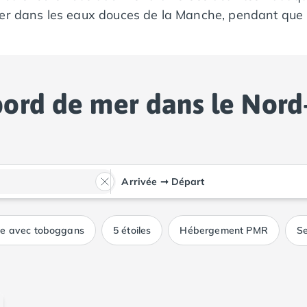
r dans les eaux douces de la Manche, pendant que les
ignent des tableaux aux couleurs chatoyantes, créant
d de mer, cette région vous promet des vacances exce
gez dans cet écrin de beauté et laissez-vous séduire
ord de mer dans le Nord
Arrivée
➞
Départ
ue avec toboggans
5 étoiles
Hébergement PMR
Se