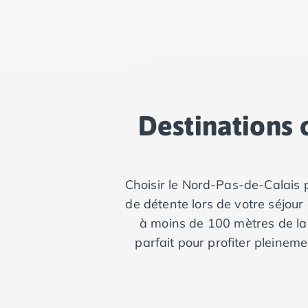
Camping Tarn
Camping Nord-Pas-de-Calais
Camping Pas-de-Calais
Camping Berck
Camping Boulogne-sur-Mer
Camping Le Portel
Camping Le Touquet
Destinations 
Camping Merlimont
Camping Pays de la Loire
Camping Loire-Atlantique
Camping Guerande
Choisir le Nord-Pas-de-Calais
Camping La Baule-Escoublac
de détente lors de votre séjou
Camping La Turballe
Camping Nantes
à moins de 100 mètres de la
Camping Pornic
parfait pour profiter pleineme
Camping Pornichet
Camping Saint Nazaire
Camping Maine-et-Loire
Camping Saumur