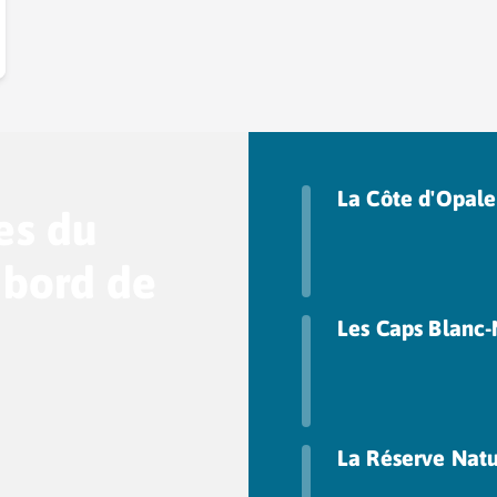
La Côte d'Opale
es du
 bord de
Les Caps Blanc-
La Réserve Natu