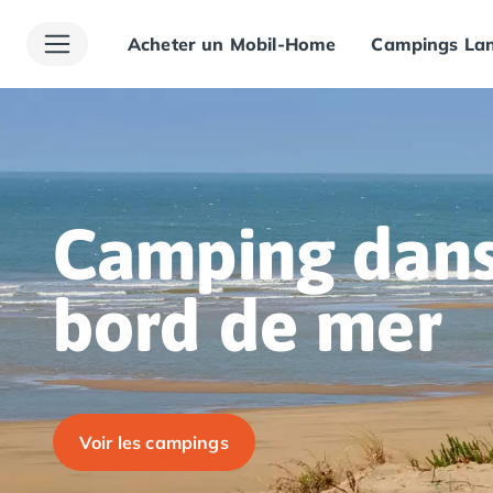
Acheter un Mobil-Home
Campings Lan
Toutes nos destinations
Camping France
Camping Alsace
Camping Bas-Rhin
Camping Haut-Rhin
Camping Colmar
Camping Mulhouse
Camping dans 
Camping Munster
Camping Aquitaine
Camping Dordogne
bord de mer
Camping Carsac-Aillac
Camping Les Eyzies-de-Tayac-Sireuil
Camping Sarlat
Camping Gironde
Camping Bordeaux
Voir les campings
Camping Carcans
Camping Hourtin