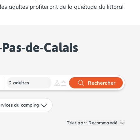
 adultes profiteront de la quiétude du littoral.
 une atmosphère romantique et apaisante.
ptionnelles, entre détente, activités
 par les nombreux avantages d'un séjour en
-Pas-de-Calais
Rechercher
2 adultes
rvices du camping
Trier par : Recommandé