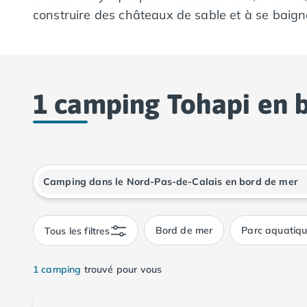
Camping Calvados
construire des châteaux de sable et à se baigne
Camping Cabourg
Les couchers de soleil sur l'horizon marin pe
Camping Caen
Camping Honfleur
Avec un large choix de campings étoilés en bor
Camping Houlgate
familiales et découvertes enrichissantes. Plon
Camping Ouistreham
1 camping Tohapi en b
camping dans le Nord-Pas-de-Calais.
Camping Manche
Camping Mont Saint Michel
Camping Bretagne
Camping Côtes d'Armor
Fenêtre de dialogue fermée
Camping Erquy
Camping Saint-Cast-le-Guildo
Camping Finistère
Camping Benodet
Bord de mer
Parc aquatiq
Tous les filtres
Camping Brest
Camping Carantec
1 camping
trouvé pour vous
Camping Concarneau
Camping Douarnenez