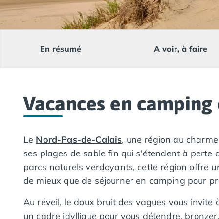
Camping Lacanau
Camping Soulac sur Mer
Camping Vendays-Montalivet
Camping Les Landes
En résumé
A voir, à faire
Camping Biscarrosse
Camping Capbreton
Camping Hossegor
Camping Messanges
Vacances en camping 
Camping Moliets et Maa
Camping Sanguinet
Camping Seignosse
Camping Vieux Boucau les Bains
Le
Nord-Pas-de-Calais
, une région au charme 
Camping Pyrénées Atlantiques
ses plages de sable fin qui s'étendent à perte
Camping Bayonne
parcs naturels verdoyants, cette région offre u
Camping Biarritz
de mieux que de séjourner en camping pour prof
Camping Bidart
Camping Hendaye
Au réveil, le doux bruit des vagues vous invite
Camping Saint Jean de Luz
un cadre idyllique pour vous détendre, bronzer,
Camping Basse-Normandie