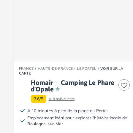
Camping Fouesnant
Camping Plouescat
Camping Quimper
Camping Roscoff
Camping Ille-et-Vilaine
Camping Cancale
Camping Dinard
Camping Saint-Malo
Camping Morbihan
Camping Auray
FRANCE
HAUTS-DE-FRANCE
LE PORTEL
VOIR SUR LA
Camping Carnac
CARTE
Camping La Trinité sur Mer
Homair
Camping Le Phare
Camping Locmariaquer
d'Opale
Camping Penestin
3.6/5
418
avis clients
Camping Quiberon
Camping Sarzeau
A 10 minutes à pied de la plage du Portel
Camping Vannes
Emplacement idéal pour explorer l'histoire locale de
Camping Champagne-Ardenne
Boulogne-sur-Mer
Camping Ardennes