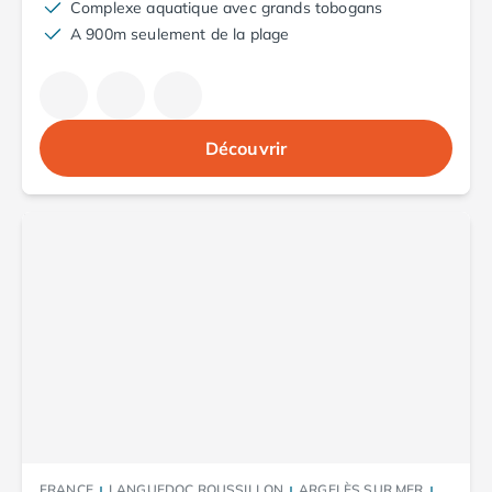
Complexe aquatique avec grands tobogans
Camping Saint-Palais-sur-Mer
A 900m seulement de la plage
Camping Provence-Alpes-Côte d'Azur
Camping Alpes-de-Haute-Provence
Camping Castellane
Camping Gréoux les Bains
Découvrir
Camping Alpes-Maritimes
Camping Antibes
Camping Cagnes-sur-Mer
Camping Nice
Camping Bouches du Rhône
Camping Aix-en-Provence
Camping Arles
Camping Cassis
Camping La Ciotat
Camping La Roque-d'Anthéron
Camping Marseille
Camping Martigues
Camping Var
FRANCE
LANGUEDOC ROUSSILLON
ARGELÈS SUR MER