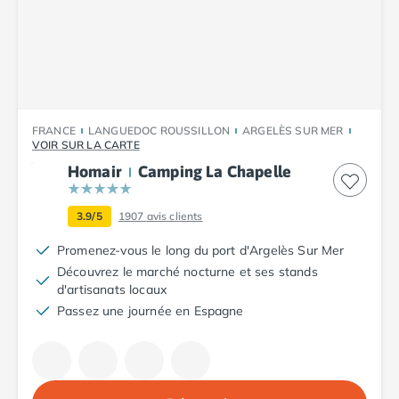
Camping Plouescat
Camping Quimper
Camping Roscoff
Camping Ille-et-Vilaine
Camping Cancale
Camping Dinard
FRANCE
LANGUEDOC ROUSSILLON
ARGELÈS SUR MER
Camping Saint-Malo
VOIR SUR LA CARTE
Camping Morbihan
Homair
Camping La Chapelle
Camping Auray
Camping Carnac
3.9/5
1907
avis clients
Camping La Trinité sur Mer
Promenez-vous le long du port d'Argelès Sur Mer
Camping Locmariaquer
Découvrez le marché nocturne et ses stands
Camping Penestin
d'artisanats locaux
Camping Quiberon
Passez une journée en Espagne
Camping Sarzeau
Camping Vannes
Camping Champagne-Ardenne
Camping Ardennes