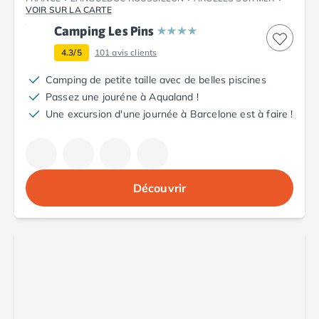
Camping Fréjus
VOIR SUR LA CARTE
Camping Hyères les Palmiers
Camping Les Pins
Camping Port Grimaud
Camping Saint-Aygulf
4.3/5
101
avis clients
Camping Saint-Mandrier-sur-Mer
Camping de petite taille avec de belles piscines
Camping Saint-Tropez
Passez une jouréne à Aqualand !
Camping Toulon
Une excursion d'une journée à Barcelone est à faire !
Camping Vaucluse
Camping Avignon
Camping Rhône-Alpes
Camping Ardèche
Découvrir
Camping Ruoms
Camping Vallon-Pont-d'Arc
Camping Drôme
Camping Haute-Savoie
Camping Annecy
Camping Thonon-les-bains
Camping Isère
Camping Espagne