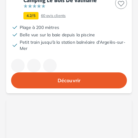
Camping Le Bois De Valmarie
Camping Porto
Camping Croatie
4.2/5
60
avis clients
Camping Comté de Zadar
Camping Dalmatie
Plage à 200 mètres
Camping Istrie
Belle vue sur la baie depuis la piscine
Camping Porec
Petit train jusqu'à la station balnéaire d'Argelès-sur-
Camping Pula
Mer
Camping Rovinj
Camping Kvarner
Autres destinations
Camping Suisse
Découvrir
Camping Belgique
Camping Pays-Bas
Camping Brabant-Septentrional
Camping Frise
Camping Hollande-Méridionale
Camping Limbourg
Camping Overijssel
Camping Zélande