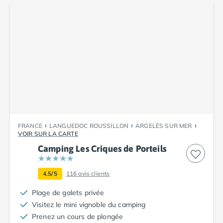
Camping Abruzzes
Camping Emilie Romagne
Camping Bologne
Camping Cesenatico
Camping Lido Di Spina
Camping Ravenne
Camping Riccione
Camping Rimini
Camping Frioul-Vénétie Julienne
Camping Latium
FRANCE
LANGUEDOC ROUSSILLON
ARGELÈS SUR MER
Camping Rome
VOIR SUR LA CARTE
Camping Lombardie
Camping Les Criques de Porteils
Camping Piémont
Camping Pouilles
4.5/5
116
avis clients
Camping Gallipoli
Camping Sardaigne
Plage de galets privée
Camping Alghero
Visitez le mini vignoble du camping
Camping Muravera
Prenez un cours de plongée