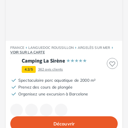
Camping Tarn
Camping Nord-Pas-de-Calais
Camping Pas-de-Calais
Camping Berck
Camping Boulogne-sur-Mer
Camping Le Portel
Camping Le Touquet
FRANCE
LANGUEDOC ROUSSILLON
ARGELÈS SUR MER
Camping Merlimont
VOIR SUR LA CARTE
Camping Pays de la Loire
Camping La Sirène
Camping Loire-Atlantique
Camping Guerande
4.2/5
362
avis clients
Camping La Baule-Escoublac
Spectaculaire parc aquatique de 2000 m²
Camping La Turballe
Prenez des cours de plongée
Camping Nantes
Organisez une excursion à Barcelone
Camping Pornic
Camping Pornichet
Camping Saint Nazaire
Camping Maine-et-Loire
Découvrir
Camping Saumur