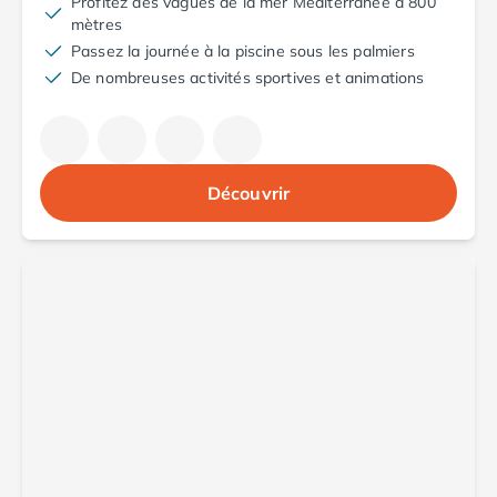
Profitez des vagues de la mer Méditerranée à 800
Camping Aude
mètres
Camping Gruissan
Passez la journée à la piscine sous les palmiers
Camping Narbonne-Plage
De nombreuses activités sportives et animations
Camping Sigean
Camping Gard
Camping Aigues-Mortes
Camping Grau-du-Roi
Découvrir
Camping Nîmes
Camping Hérault
Camping Agde
Camping Béziers
Camping La Grande Motte
Camping Marseillan-Plage
Camping Montpellier
Camping Palavas-les-Flots
Camping Sète
Camping Valras-Plage
Camping Vias-Plage
Camping Pyrénées-Orientales