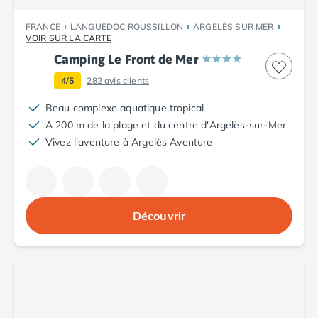
Camping Argelès-sur-Mer
FRANCE
LANGUEDOC ROUSSILLON
ARGELÈS SUR MER
Camping Canet-en-Roussillon
VOIR SUR LA CARTE
Camping Collioure
Camping Le Front de Mer
Camping Le Barcarès
Camping Perpignan
4/5
282
avis clients
Camping Saint-Cyprien
Beau complexe aquatique tropical
Camping Limousin
A 200 m de la plage et du centre d'Argelès-sur-Mer
Camping Corrèze
Vivez l'aventure à Argelès Aventure
Camping Lorraine
Camping Vosges
Camping Midi-Pyrénées
Camping Aveyron
Découvrir
Camping Millau
Camping Nant
Camping Saint-Amans-des-Cots
Camping Gers
Camping Lot
Camping Lot-et-Garonne