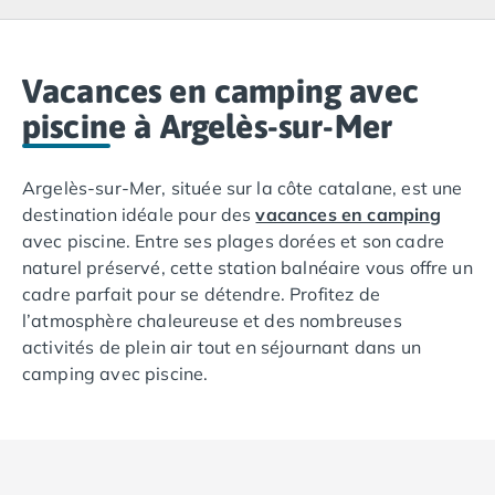
Camping Lacanau
Camping Soulac sur Mer
Camping Vendays-Montalivet
Camping Les Landes
Vacances en camping avec
Camping Biscarrosse
piscine à Argelès-sur-Mer
Camping Capbreton
Camping Hossegor
Argelès-sur-Mer, située sur la côte catalane, est une
Camping Messanges
destination idéale pour des
vacances en camping
Camping Moliets et Maa
avec piscine. Entre ses plages dorées et son cadre
Camping Sanguinet
naturel préservé, cette station balnéaire vous offre un
Camping Seignosse
cadre parfait pour se détendre. Profitez de
Camping Vieux Boucau les Bains
l’atmosphère chaleureuse et des nombreuses
Camping Pyrénées Atlantiques
activités de plein air tout en séjournant dans un
Camping Bayonne
camping avec piscine.
Camping Biarritz
Camping Bidart
Camping Hendaye
Camping Saint Jean de Luz
Camping Basse-Normandie