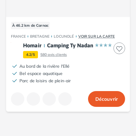
Camping Cantabria
Camping Catalogne
Camping Costa Brava
Camping Barcelone
À 46.2 km de Carnac
Camping Blanes
FRANCE
BRETAGNE
LOCUNOLÉ
VOIR SUR LA CARTE
Camping Cadaques
Homair
Camping Ty Nadan
Camping Calonge
Camping Empuriabrava
4.2/5
580
avis clients
Camping Lloret De Mar
Au bord de la rivière l'Ellé
Camping Palamos
Bel espace aquatique
Camping Pals
Parc de loisirs de plein-air
Camping Platja d'Aro
Camping Tossa de Mar
Camping Costa Dorada
Découvrir
Camping Cambrils
Camping Creixell
Camping Salou
Camping Tarragone
Camping Italie