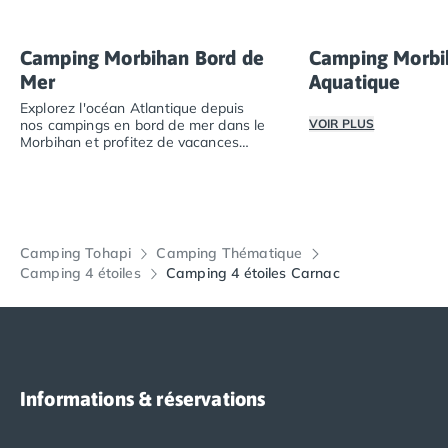
Camping Porto
Camping Croatie
Camping Morbihan Bord de
Camping Morbi
Camping Comté de Zadar
Mer
Aquatique
Camping Dalmatie
Camping Istrie
Explorez l'océan Atlantique depuis
nos campings en bord de mer dans le
VOIR PLUS
Camping Porec
Morbihan et profitez de vacances
Camping Pula
nature.
Passez des vacance
Camping Rovinj
Explorez l'océan Atlantique depuis nos campings en bor
Camping Kvarner
Autres destinations
Camping Suisse
Camping Tohapi
Camping Thématique
Camping 4 étoiles
Camping 4 étoiles Carnac
Camping Belgique
Camping Pays-Bas
Camping Brabant-Septentrional
Camping Frise
Camping Hollande-Méridionale
Camping Limbourg
Informations & réservations
Camping Overijssel
Camping Zélande