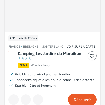
Camping Tarn
Camping Nord-Pas-de-Calais
Camping Pas-de-Calais
Camping Berck
Camping Boulogne-sur-Mer
Camping Le Portel
Camping Le Touquet
À 31.5 km de Carnac
Camping Merlimont
Camping Pays de la Loire
FRANCE
BRETAGNE
MONTERBLANC
VOIR SUR LA CARTE
Camping Loire-Atlantique
Camping Les Jardins du Morbihan
Camping Guerande
Camping La Baule-Escoublac
3.3/5
42
avis clients
Camping La Turballe
Camping Nantes
Paisible et convivial pour les familles
Camping Pornic
Toboggans aquatiques pour le bonheur des enfants
Camping Pornichet
Spa bien-être et hammam
Camping Saint Nazaire
Camping Maine-et-Loire
Découvrir
Camping Saumur