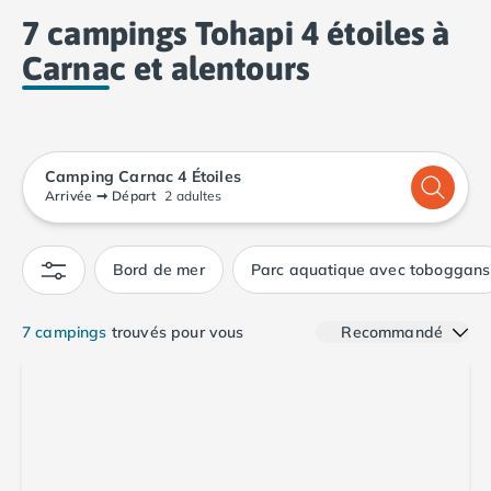
destination parfaite pour les amateurs de nature,
Camping Calvados
7 campings Tohapi 4 étoiles à
d’histoire et de découvertes.
Camping Cabourg
Carnac et alentours
Camping Caen
Camping Honfleur
Camping Houlgate
Camping Ouistreham
Camping Manche
Camping Carnac 4 Étoiles
Camping Mont Saint Michel
Arrivée
➞
Départ
2 adultes
Camping Bretagne
Camping Côtes d'Armor
Bord de mer
Parc aquatique avec toboggans
Camping Erquy
Camping Saint-Cast-le-Guildo
Camping Finistère
7 campings
trouvés pour vous
Recommandé
Camping Benodet
Camping Brest
Camping Carantec
Camping Concarneau
Camping Douarnenez
Camping Fouesnant