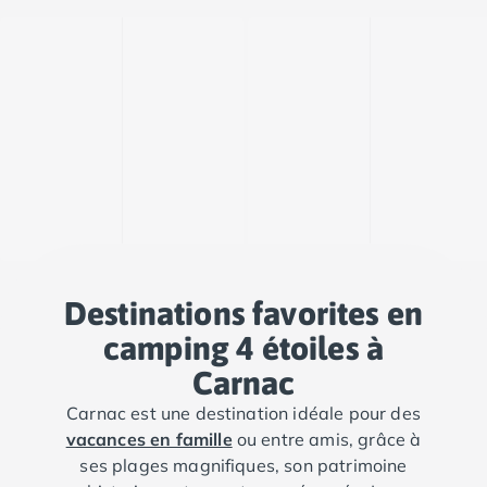
Camping Abruzzes
Camping Emilie Romagne
Camping Bologne
Camping Cesenatico
Camping Lido Di Spina
Camping Ravenne
Camping Riccione
Camping Rimini
Camping Frioul-Vénétie Julienne
Camping Latium
Camping Rome
Destinations favorites en
Camping Lombardie
Camping Piémont
camping 4 étoiles à
Camping Pouilles
Carnac
Camping Gallipoli
Camping Sardaigne
Carnac est une destination idéale pour des
Camping Alghero
vacances en famille
ou entre amis, grâce à
Camping Muravera
ses plages magnifiques, son patrimoine