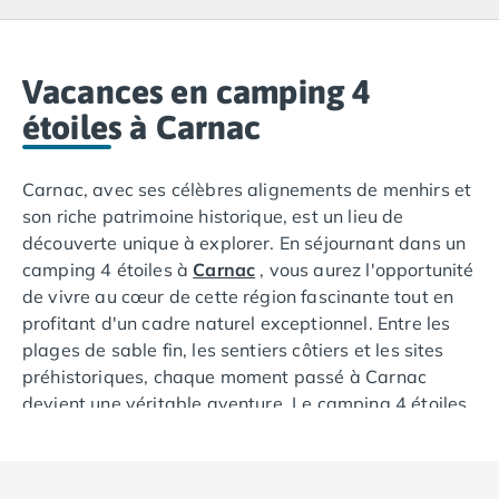
Camping Lacanau
Camping Soulac sur Mer
Camping Vendays-Montalivet
Camping Les Landes
Vacances en camping 4
Camping Biscarrosse
étoiles à Carnac
Camping Capbreton
Camping Hossegor
Carnac, avec ses célèbres alignements de menhirs et
Camping Messanges
son riche patrimoine historique, est un lieu de
Camping Moliets et Maa
découverte unique à explorer. En séjournant dans un
Camping Sanguinet
camping 4 étoiles à
Carnac
, vous aurez l'opportunité
Camping Seignosse
de vivre au cœur de cette région fascinante tout en
Camping Vieux Boucau les Bains
profitant d'un cadre naturel exceptionnel. Entre les
Camping Pyrénées Atlantiques
plages de sable fin, les sentiers côtiers et les sites
Camping Bayonne
préhistoriques, chaque moment passé à Carnac
Camping Biarritz
devient une véritable aventure. Le camping 4 étoiles
Camping Bidart
vous offre un confort optimal pour allier détente et
Camping Hendaye
exploration, avec des installations modernes et un
Camping Saint Jean de Luz
accès privilégié aux trésors de la région. Une
Camping Basse-Normandie