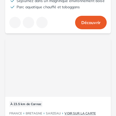
Séjournez dans un magnifique environnement boisé
Camping Saint-Palais-sur-Mer
Parc aquatique chauffé et toboggans
Camping Provence-Alpes-Côte d'Azur
Camping Alpes-de-Haute-Provence
Découvrir
Camping Castellane
Camping Gréoux les Bains
Camping Alpes-Maritimes
Camping Antibes
Camping Cagnes-sur-Mer
Camping Nice
Camping Bouches du Rhône
Camping Aix-en-Provence
Camping Arles
Camping Cassis
Camping La Ciotat
Camping La Roque-d'Anthéron
Camping Marseille
Camping Martigues
À 23.5 km de Carnac
Camping Var
FRANCE
BRETAGNE
SARZEAU
VOIR SUR LA CARTE