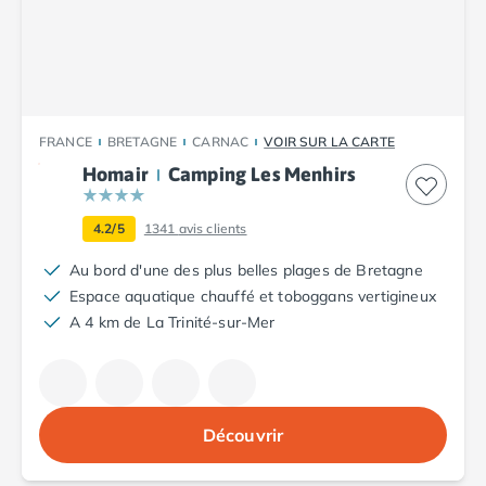
Camping Plouescat
Camping Quimper
Camping Roscoff
Camping Ille-et-Vilaine
Camping Cancale
FRANCE
BRETAGNE
CARNAC
VOIR SUR LA CARTE
Camping Dinard
Homair
Camping Les Menhirs
Camping Saint-Malo
Camping Morbihan
Camping Auray
4.2/5
1341
avis clients
Camping Carnac
Au bord d'une des plus belles plages de Bretagne
Camping La Trinité sur Mer
Espace aquatique chauffé et toboggans vertigineux
Camping Locmariaquer
A 4 km de La Trinité-sur-Mer
Camping Penestin
Camping Quiberon
Camping Sarzeau
Camping Vannes
Découvrir
Camping Champagne-Ardenne
Camping Ardennes