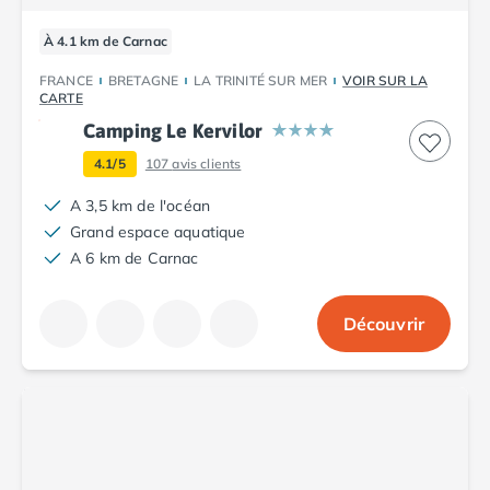
Camping Argelès-sur-Mer
À 4.1 km de Carnac
Camping Canet-en-Roussillon
Camping Collioure
FRANCE
BRETAGNE
LA TRINITÉ SUR MER
VOIR SUR LA
Camping Le Barcarès
CARTE
Camping Perpignan
Camping Le Kervilor
Camping Saint-Cyprien
4.1/5
107
avis clients
Camping Limousin
Camping Corrèze
A 3,5 km de l'océan
Camping Lorraine
Grand espace aquatique
Camping Vosges
A 6 km de Carnac
Camping Midi-Pyrénées
Camping Aveyron
Découvrir
Camping Millau
Camping Nant
Camping Saint-Amans-des-Cots
Camping Gers
Camping Lot
Camping Lot-et-Garonne