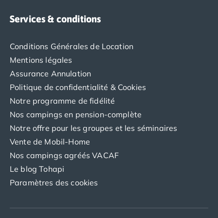
Camping avec spa, espace bien-être
Camping bord de mer
Services & conditions
Camping Bord de Rivière
Camping en bord de lac
Conditions Générales de Location
Camping Tohapi agréés VACAF
Par destination
Mentions légales
Camping 4 étoiles Les Landes
Assurance Annulation
Camping 5 étoiles Bretagne
Politique de confidentialité & Cookies
Camping 5 étoiles Vendée
Notre programme de fidélité
Camping Atlantique
Nos campings en pension-complète
Camping avec parc aquatique Ardèche
Notre offre pour les groupes et les séminaires
Camping avec parc aquatique Bretagne
Camping avec parc aquatique Dordogne
Vente de Mobil-Home
Camping avec parc aquatique Espagne
Nos campings agréés VACAF
Camping avec parc aquatique Les Landes
Le blog Tohapi
Camping avec piscine Annecy
Paramètres des cookies
Camping en bord de mer Aquitaine
Camping en bord de mer Bretagne
Camping en bord de mer Calvados