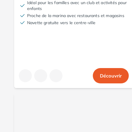
Idéal pour les familles avec un club et activités pour
Camping Aude
enfants
Camping Gruissan
Proche de la marina avec restaurants et magasins
Camping Narbonne-Plage
Navette gratuite vers le centre-ville
Camping Sigean
Camping Gard
Camping Aigues-Mortes
Camping Grau-du-Roi
Camping Nîmes
Camping Hérault
Camping Agde
Découvrir
Camping Béziers
Camping La Grande Motte
Camping Marseillan-Plage
Camping Montpellier
Camping Palavas-les-Flots
Camping Sète
Camping Valras-Plage
Camping Vias-Plage