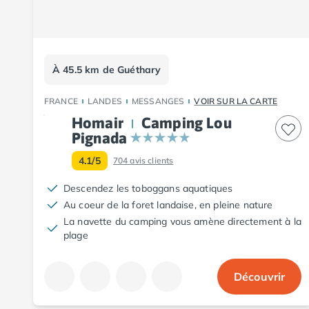
Camping Fouesnant
Camping Plouescat
Camping Quimper
Camping Roscoff
Camping Ille-et-Vilaine
À 45.5 km de Guéthary
Camping Cancale
Camping Dinard
FRANCE
LANDES
MESSANGES
VOIR SUR LA CARTE
Camping Saint-Malo
Homair
Camping Lou
Camping Morbihan
Pignada
Camping Auray
4.1/5
704
avis clients
Camping Carnac
Camping La Trinité sur Mer
Descendez les toboggans aquatiques
Camping Locmariaquer
Au coeur de la foret landaise, en pleine nature
Camping Penestin
La navette du camping vous amène directement à la
Camping Quiberon
plage
Camping Sarzeau
Camping Vannes
Découvrir
Camping Champagne-Ardenne
Camping Ardennes