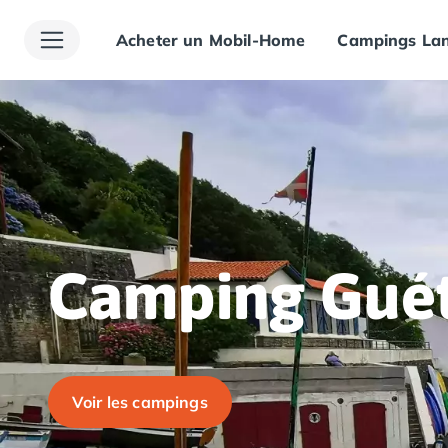
Acheter un Mobil-Home
Campings Lan
Toutes nos destinations
Camping France
Camping Alsace
Camping Bas-Rhin
Camping Haut-Rhin
Camping Colmar
Camping Mulhouse
Camping Munster
Camping Aquitaine
Camping Dordogne
Camping Gué
Camping Carsac-Aillac
Camping Les Eyzies-de-Tayac-Sireuil
Camping Sarlat
Camping Gironde
Camping Bordeaux
Voir les campings
Camping Carcans
Camping Hourtin