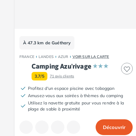
Camping Pyrénées-Orientales
Camping Argelès-sur-Mer
Camping Canet-en-Roussillon
Camping Collioure
Camping Le Barcarès
Camping Perpignan
À 47.3 km de Guéthary
Camping Saint-Cyprien
Camping Limousin
FRANCE
LANDES
AZUR
VOIR SUR LA CARTE
Camping Corrèze
Camping Azu'rivage
Camping Lorraine
Camping Vosges
3.7/5
71
avis clients
Camping Midi-Pyrénées
Camping Aveyron
Profitez d'un espace piscine avec toboggan
Camping Millau
Amusez-vous aux soirées à thèmes du camping
Camping Nant
Utilisez la navette gratuite pour vous rendre à la
plage de sable à proximité
Camping Saint-Amans-des-Cots
Camping Gers
Camping Lot
Découvrir
Camping Lot-et-Garonne