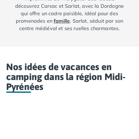
Camping Aude
découvrez Carsac et Sarlat, avec la Dordogne
Camping Gruissan
qui offre un cadre paisible, idéal pour des
Camping Narbonne-Plage
promenades en
famille
. Sarlat, séduit par son
Camping Sigean
centre médiéval et ses ruelles charmantes.
Camping Gard
Camping Aigues-Mortes
Camping Grau-du-Roi
Camping Nîmes
Camping Hérault
Nos idées de vacances en
Camping Agde
camping dans la région Midi-
Camping Béziers
Pyrénées
Camping La Grande Motte
Camping Marseillan-Plage
Camping Montpellier
Camping Palavas-les-Flots
Camping Sète
Camping Valras-Plage
Camping Vias-Plage
Camping Pyrénées-Orientales