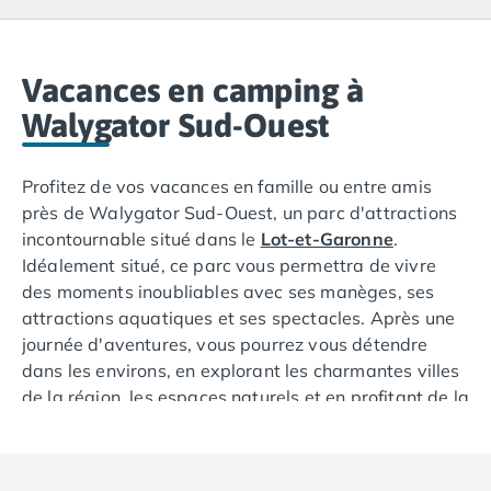
Camping Lacanau
Camping Soulac sur Mer
Camping Vendays-Montalivet
Camping Les Landes
Vacances en camping à
Camping Biscarrosse
Walygator Sud-Ouest
Camping Capbreton
Camping Hossegor
Profitez de vos vacances en famille ou entre amis
Camping Messanges
près de Walygator Sud-Ouest, un parc d'attractions
Camping Moliets et Maa
incontournable situé dans le
Lot-et-Garonne
.
Camping Sanguinet
Idéalement situé, ce parc vous permettra de vivre
Camping Seignosse
des moments inoubliables avec ses manèges, ses
Camping Vieux Boucau les Bains
attractions aquatiques et ses spectacles. Après une
Camping Pyrénées Atlantiques
journée d'aventures, vous pourrez vous détendre
Camping Bayonne
dans les environs, en explorant les charmantes villes
Camping Biarritz
de la région, les espaces naturels et en profitant de la
Camping Bidart
tranquillité de la campagne.
Camping Hendaye
Camping Saint Jean de Luz
Camping Basse-Normandie