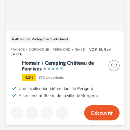
Camping Plouescat
Camping Quimper
Camping Roscoff
Camping Ille-et-Vilaine
Camping Cancale
À 48 km de Walygator Sud-Ouest
Camping Dinard
Camping Saint-Malo
FRANCE
DORDOGNE - PÉRIGORD
RIVES
VOIR SUR LA
Camping Morbihan
CARTE
Camping Auray
Homair
Camping Château de
Camping Carnac
Fonrives
Camping La Trinité sur Mer
4.2/5
670
avis clients
Camping Locmariaquer
Une localisation idéale dans le Périgord
Camping Penestin
A seulement 30 km de la ville de Bergerac
Camping Quiberon
Camping Sarzeau
Camping Vannes
Découvrir
Camping Champagne-Ardenne
Camping Ardennes