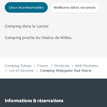
Camping Tarn
Camping Nord-Pas-de-Calais
Lieux incontournables
Meilleures idées vacances
Camping Pas-de-Calais
Camping Berck
Camping Boulogne-sur-Mer
Camping dans le Larzac
Camping Le Portel
Camping Le Touquet
Camping proche du Viaduc de Millau
Camping Merlimont
Camping Pays de la Loire
Camping Loire-Atlantique
Camping Guerande
Camping La Baule-Escoublac
Camping Tohapi
France
Occitanie
Midi-Pyrénées
Camping La Turballe
Lot-et-Garonne
Camping Walygator Sud-Ouest
Camping Nantes
Camping Pornic
Camping Pornichet
Camping Saint Nazaire
Camping Maine-et-Loire
Informations & réservations
Camping Saumur