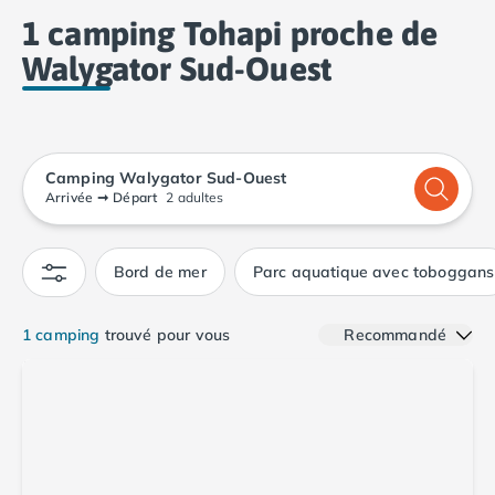
Camping Calvados
1 camping Tohapi proche de
Camping Cabourg
Walygator Sud-Ouest
Camping Caen
Camping Honfleur
Camping Houlgate
Camping Ouistreham
Camping Manche
Camping Walygator Sud-Ouest
Camping Mont Saint Michel
Arrivée
➞
Départ
2 adultes
Camping Bretagne
Camping Côtes d'Armor
Bord de mer
Parc aquatique avec toboggans
Camping Erquy
Camping Saint-Cast-le-Guildo
Camping Finistère
1 camping
trouvé pour vous
Recommandé
Camping Benodet
Camping Brest
Camping Carantec
Camping Concarneau
Camping Douarnenez
Camping Fouesnant