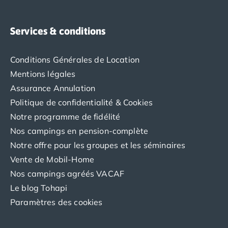
Camping Saint-Palais-sur-Mer
Camping Provence-Alpes-Côte d'Azur
Services & conditions
Camping Alpes-de-Haute-Provence
Camping Castellane
Camping Gréoux les Bains
Conditions Générales de Location
Camping Alpes-Maritimes
Mentions légales
Camping Antibes
Assurance Annulation
Camping Cagnes-sur-Mer
Politique de confidentialité & Cookies
Camping Nice
Notre programme de fidélité
Camping Bouches du Rhône
Nos campings en pension-complète
Camping Aix-en-Provence
Camping Arles
Notre offre pour les groupes et les séminaires
Camping Cassis
Vente de Mobil-Home
Camping La Ciotat
Nos campings agréés VACAF
Camping La Roque-d'Anthéron
Le blog Tohapi
Camping Marseille
Paramètres des cookies
Camping Martigues
Camping Var