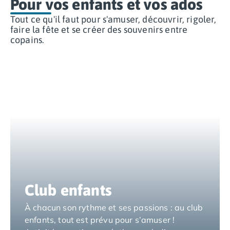
Pour vos enfants et vos ados
Camping Tarragone
Camping Italie
Tout ce qu'il faut pour s'amuser, découvrir, rigoler,
Camping Abruzzes
faire la fête et se créer des souvenirs entre
copains.
Camping Emilie Romagne
Camping Bologne
Camping Cesenatico
Camping Lido Di Spina
Camping Ravenne
Camping Riccione
Camping Rimini
Camping Frioul-Vénétie Julienne
Camping Latium
Camping Rome
Camping Lombardie
Camping Piémont
Club enfants
Camping Pouilles
Camping Gallipoli
À chacun son rythme et ses passions : au club
Camping Sardaigne
enfants, tout est prévu pour s’amuser !
Camping Alghero