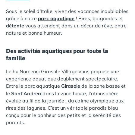
Camping Languedoc-Roussillon
Sous le soleil d’Italie, vivez des vacances inoubliables
Camping Aude
grâce à notre
parc aquatique
! Rires, baignades et
Camping Gruissan
détente
vous attendent dans un décor de rêve, entre
Camping Narbonne-Plage
nature et bonne humeur.
Camping Sigean
Camping Gard
Camping Aigues-Mortes
Des activités aquatiques pour toute la
Camping Grau-du-Roi
famille
Camping Nîmes
Le hu Norcenni Girasole Village vous propose une
Camping Hérault
expérience aquatique doublement spectaculaire.
Camping Agde
Entre le parc aquatique
Girasole
de la zone basse et
Camping Béziers
le
Sant'Andrea
dans la zone haute, l’atmosphère
Camping La Grande Motte
évolue au fil de la journée : du calme olympique aux
Camping Marseillan-Plage
rires des lagunes. C’est un véritable paradis bleu
Camping Montpellier
conçu pour le bonheur des petits et la sérénité des
Camping Palavas-les-Flots
parents.
Camping Sète
Camping Valras-Plage
La structure se distingue par ses
lagunes
à