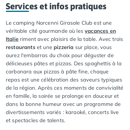
Programme de fidélité
Services et infos pratiques
Nos petits prix 2026
Promos d'été 2026
Le camping Norcenni Girasole Club est une
Nos hébergements
Nos Mobils-Homes
/nos-hebergements/location-mobil-
véritable cité gourmande où les
vacances en
Nos Tentes équipées
/nos-hebergements/location-tente
Italie
riment avec plaisirs de la table. Avec trois
Nos Emplacements
/nos-hebergements/location-empla
restaurants
et une
pizzeria
sur place, vous
La marque Tohapi by Homair
aurez l'embarras du choix pour déguster de
Vivez l'expérience
délicieuses pâtes et pizzas. Des spaghettis à la
Qui sommes nous ?
carbonara aux pizzas à pâte fine, chaque
Services et infos pratiques
Nos modes de paiement
repas est une célébration des saveurs typiques
Paiement en plusieurs fois
de la région. Après ces moments de convivialité
Paiement en plusieurs fois - avec ONEY BANK
en famille, la soirée se prolonge en douceur et
Notre programme de fidélité
dans la bonne humeur avec un programme de
Devenir propriétaire
divertissements variés : karaoké, concerts live
Camping en Dordogne
et spectacles de talents.
Camping avec terrain de tennis
Camping avec salle de sport