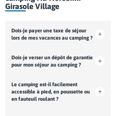
Girasole Village
Dois-je payer une taxe de séjour
lors de mes vacances au camping ?
La taxe de séjour est établie dans presque tous les
Dois-je verser un dépôt de garantie
sites touristiques. Il vous faudra donc l’acquitter lors
de votre enregistrement en ligne ou une fois sur place.
pour mon séjour au camping ?
Oui, un dépôt de garantie vous sera demandé lors de
Le camping est-il facilement
votre enregistrement en ligne ou une fois sur place.
accessible à pied, en poussette ou
en fauteuil roulant ?
Terrain avec un fort dénivelé:
le camping est situé