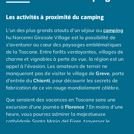
Camping avec piscine couverte
Camping avec spa, espace bien-être
Les activités à proximité du camping
Camping bord de mer
Camping Bord de Rivière
L'un des plus grands atouts d'un séjour au
camping
Camping en bord de lac
hu Norcenni Girasole Village est la possibilité de
Camping Tohapi agréés VACAF
s'aventurer au cœur des paysages emblématiques
Par destination
de la Toscane. Entre forêts verdoyantes, villages de
Camping 4 étoiles Les Landes
charme et vignobles à perte de vue, la région est un
Camping 5 étoiles Bretagne
appel à l'évasion. Les amateurs de terroir ne
Camping 5 étoiles Vendée
manqueront pas de visiter le village de
Greve
, porte
Camping Atlantique
d'entrée du
Chianti
, pour découvrir les secrets de
Camping avec parc aquatique Ardèche
fabrication de ce vin rouge mondialement célèbre.
Camping avec parc aquatique Bretagne
Camping avec parc aquatique Dordogne
Que seraient des vacances en Toscane sans une
Camping avec parc aquatique Espagne
excursion d'une journée à
Florence
? En moins d'une
Camping avec parc aquatique Les Landes
heure, vous pourrez admirer la majestueuse
Camping avec piscine Annecy
cathédrale Santa Maria del Fiore, traverser le
Camping en bord de mer Aquitaine
mythique Ponte Vecchio ou explorer la célèbre galerie
Camping en bord de mer Bretagne