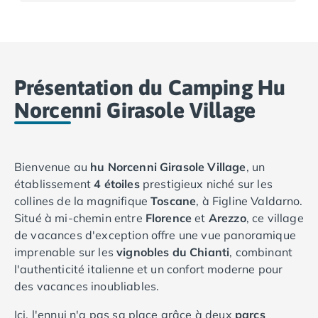
Camping Basse-Normandie
Camping Calvados
Camping Cabourg
Camping Caen
Présentation du Camping Hu
Camping Honfleur
Camping Houlgate
Norcenni Girasole Village
Camping Ouistreham
Camping Manche
Camping Mont Saint Michel
Bienvenue au
hu Norcenni Girasole Village
, un
Camping Bretagne
établissement
4 étoiles
prestigieux niché sur les
Camping Côtes d'Armor
collines de la magnifique
Toscane
, à Figline Valdarno.
Camping Erquy
Situé à mi-chemin entre
Florence
et
Arezzo
, ce village
Camping Saint-Cast-le-Guildo
de vacances d'exception offre une vue panoramique
Camping Finistère
imprenable sur les
vignobles du Chianti
, combinant
Camping Benodet
l'authenticité italienne et un confort moderne pour
Camping Brest
des vacances inoubliables.
Camping Carantec
Camping Concarneau
Ici, l'ennui n'a pas sa place grâce à deux
parcs