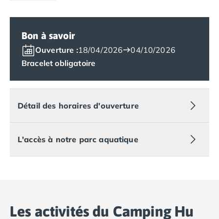
Camping Lot-et-Garonne
Camping Tarn
Camping Nord-Pas-de-Calais
Bon à savoir
Camping Pas-de-Calais
Ouverture :
18/04/2026
04/10/2026
Camping Berck
Bracelet obligatoire
Camping Boulogne-sur-Mer
Camping Le Portel
Camping Le Touquet
Camping Merlimont
Détail des horaires d'ouverture
Camping Pays de la Loire
Camping Loire-Atlantique
Camping Guerande
L'accès à notre parc aquatique
Camping La Baule-Escoublac
Camping La Turballe
Camping Nantes
Camping Pornic
Camping Pornichet
Camping Saint Nazaire
Les activités du Camping Hu
Camping Maine-et-Loire