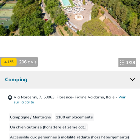
Camping Hourtin
Camping Lacanau
Camping Soulac sur Mer
Camping Vendays-Montalivet
Camping Les Landes
Camping Biscarrosse
Camping Capbreton
Camping Hossegor
206 avis
4.1/5
1/28
Camping Messanges
Camping Moliets et Maa
Camping
Camping Sanguinet
Camping Seignosse
Camping Vieux Boucau les Bains
Via Norcenni, 7, 50063, Florence- Figline Valdarno, Italie
-
Voir
Camping Pyrénées Atlantiques
sur la carte
Camping Bayonne
Camping Biarritz
Campagne / Montagne
1100 emplacements
Camping Bidart
Un chien autorisé (hors 1ère et 2ème cat.)
Camping Hendaye
Accessible aux personnes à mobilité réduite (hors hébergements)
Camping Saint Jean de Luz