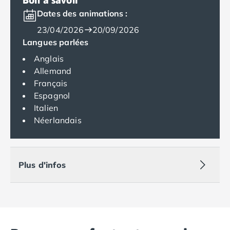
Camping Espagne
Dates des animations :
Camping Cantabria
23/04/2026
20/09/2026
Camping Catalogne
Langues parlées
Camping Costa Brava
Anglais
Camping Barcelone
Allemand
Camping Blanes
Français
Camping Cadaques
Espagnol
Camping Calonge
Italien
Camping Empuriabrava
Néerlandais
Camping Lloret De Mar
Camping Palamos
Camping Pals
Camping Platja d'Aro
Plus d'infos
Camping Tossa de Mar
Camping Costa Dorada
Camping Cambrils
Camping Creixell
Camping Salou