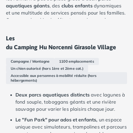
Camping Douarnenez
aquatiques géants
, des
clubs enfants
dynamiques
Camping Fouesnant
et une multitude de services pensés pour les familles.
Camping Plouescat
Que vous cherchiez la
détente
sous les cyprès ou
Camping Quimper
l'adrénaline des
activités sportives
, l'immensité du
Camping Roscoff
domaine permet à chacun de trouver son rythme
Camping Ille-et-Vilaine
Les
dans une
ambiance chaleureuse
et cosmopolite.
Camping Cancale
du Camping Hu Norcenni Girasole Village
Camping Dinard
Le cœur du domaine palpite au rythme des
Camping Saint-Malo
infrastructures de loisirs : du
centre de bien-être
Campagne / Montagne
1100 emplacements
Camping Morbihan
relaxant aux
aires de jeux originales
et excitantes.
Un chien autorisé (hors 1ère et 2ème cat.)
Camping Auray
Tout est réuni pour que vos enfants s'épanouissent en
Accessible aux personnes à mobilité réduite (hors
Camping Carnac
hébergements)
toute sécurité pendant que vous profitez de la
Camping La Trinité sur Mer
douceur de vivre toscane sur la terrasse de votre
Camping Locmariaquer
Deux parcs aquatiques distincts
avec lagunes à
mobile home.
Camping Penestin
fond souple, toboggans géants et une rivière
L’emplacement est idéal pour rayonner dans la
Camping Quiberon
sauvage pour varier les plaisirs chaque jour.
région. Explorez les trésors de la Renaissance à
Camping Sarzeau
Le "Fun Park" pour ados et enfants,
un espace
Florence
, admirez la célèbre tour de
Pise
ou perdez-
Camping Vannes
unique avec simulateurs, trampolines et parcours
vous dans les ruelles médiévales de
Sienne
et
San
Camping Champagne-Ardenne