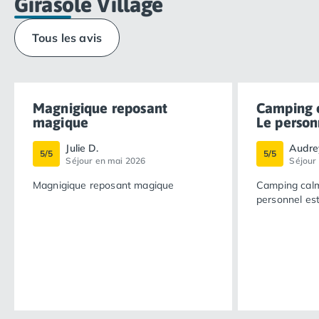
Girasole Village
Tous les avis
Magnigique reposant
Camping c
magique
Le personn
Julie D.
Audrey
5/5
5/5
Séjour en mai 2026
Séjour 
Magnigique reposant magique
Camping calm
personnel est