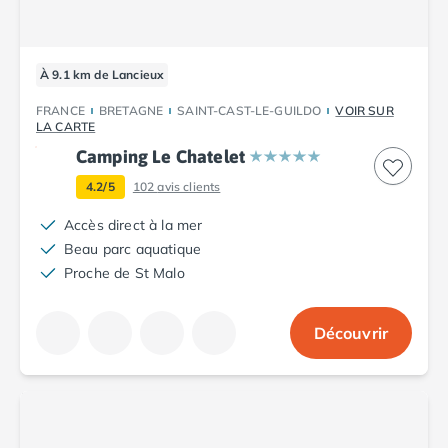
Camping Tarn
Camping Nord-Pas-de-Calais
Camping Pas-de-Calais
Camping Berck
À 9.1 km de Lancieux
Camping Boulogne-sur-Mer
FRANCE
BRETAGNE
SAINT-CAST-LE-GUILDO
VOIR SUR
Camping Le Portel
LA CARTE
Camping Le Touquet
Camping Le Chatelet
Camping Merlimont
4.2/5
102
avis clients
Camping Pays de la Loire
Camping Loire-Atlantique
Accès direct à la mer
Camping Guerande
Beau parc aquatique
Camping La Baule-Escoublac
Proche de St Malo
Camping La Turballe
Camping Nantes
Découvrir
Camping Pornic
Camping Pornichet
Camping Saint Nazaire
Camping Maine-et-Loire
Camping Saumur