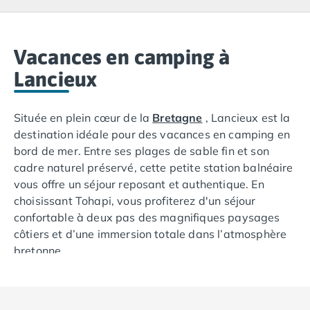
Camping Lacanau
Camping Soulac sur Mer
Camping Vendays-Montalivet
Camping Les Landes
Vacances en camping à
Camping Biscarrosse
Lancieux
Camping Capbreton
Camping Hossegor
Située en plein cœur de la
Bretagne
, Lancieux est la
Camping Messanges
destination idéale pour des vacances en camping en
Camping Moliets et Maa
bord de mer. Entre ses plages de sable fin et son
Camping Sanguinet
cadre naturel préservé, cette petite station balnéaire
Camping Seignosse
vous offre un séjour reposant et authentique. En
Camping Vieux Boucau les Bains
choisissant Tohapi, vous profiterez d'un séjour
Camping Pyrénées Atlantiques
confortable à deux pas des magnifiques paysages
Camping Bayonne
côtiers et d’une immersion totale dans l’atmosphère
Camping Biarritz
bretonne.
Camping Bidart
Camping Hendaye
Camping Saint Jean de Luz
Camping Basse-Normandie