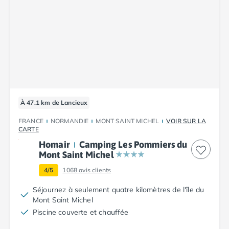
Camping Vendée
Camping Jard-sur-Mer
Camping La Roche-sur-Yon
Camping La-Tranche-sur-Mer
Camping Les Sables d'Olonne
Camping Noirmoutier
Camping Saint-Gilles-Croix-de-Vie
Camping Saint-Hilaire-De-Riez
Camping Saint-Jean-De-Monts
À 47.1 km de Lancieux
Camping Picardie
FRANCE
NORMANDIE
MONT SAINT MICHEL
VOIR SUR LA
Camping Aisne
CARTE
Camping Poitou-Charentes
Homair
Camping Les Pommiers du
Camping Charente-Maritime
Mont Saint Michel
Camping Châtelaillon-Plage
4/5
1068
avis clients
Camping Fouras
Camping La Rochelle
Séjournez à seulement quatre kilomètres de l'île du
Mont Saint Michel
Camping Les Mathes
Piscine couverte et chauffée
Camping Royan
Camping Saint-Georges-de-Didonne