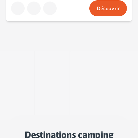
Camping Saint-Palais-sur-Mer
Découvrir
Camping Provence-Alpes-Côte d'Azur
Camping Alpes-de-Haute-Provence
Camping Castellane
Camping Gréoux les Bains
Camping Alpes-Maritimes
Camping Antibes
Camping Cagnes-sur-Mer
Camping Nice
Camping Bouches du Rhône
Camping Aix-en-Provence
Camping Arles
Camping Cassis
Camping La Ciotat
Camping La Roque-d'Anthéron
Camping Marseille
Camping Martigues
Camping Var
Destinations camping