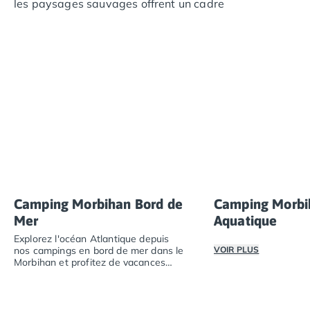
les paysages sauvages offrent un cadre
Camping Cantabria
exceptionnel.
Camping Catalogne
Camping Costa Brava
Camping Barcelone
Camping Blanes
Camping Cadaques
Camping Calonge
Camping Empuriabrava
Camping Lloret De Mar
Camping Palamos
Camping Pals
Camping Platja d'Aro
Camping Morbihan Bord de
Camping Morbi
Camping Tossa de Mar
Mer
Aquatique
Camping Costa Dorada
Explorez l'océan Atlantique depuis
Camping Cambrils
nos campings en bord de mer dans le
VOIR PLUS
Camping Creixell
Morbihan et profitez de vacances
Camping Salou
nature.
Passez des vacance
Camping Tarragone
Explorez l'océan Atlantique depuis nos campings en bor
Camping Italie