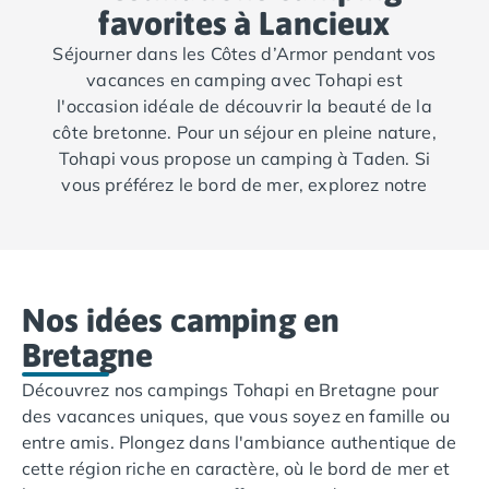
Camping Fréjus
favorites à Lancieux
Camping Hyères les Palmiers
Séjourner dans les Côtes d’Armor pendant vos
Camping Port Grimaud
vacances en camping avec Tohapi est
Camping Saint-Aygulf
l'occasion idéale de découvrir la beauté de la
Camping Saint-Mandrier-sur-Mer
côte bretonne. Pour un séjour en pleine nature,
Camping Saint-Tropez
Tohapi vous propose un camping à Taden. Si
Camping Toulon
vous préférez le bord de mer, explorez notre
Camping Vaucluse
offre de campings le long de la côte comme à
Camping Avignon
Erquy ou Saint-Cast-le-Guildo.
Camping Rhône-Alpes
Camping Ardèche
Camping Ruoms
Nos idées camping en
Camping Vallon-Pont-d'Arc
Camping Drôme
Bretagne
Camping Haute-Savoie
Découvrez nos campings Tohapi en Bretagne pour
Camping Annecy
des vacances uniques, que vous soyez en famille ou
Camping Thonon-les-bains
entre amis. Plongez dans l'ambiance authentique de
Camping Isère
cette région riche en caractère, où le bord de mer et
Camping Espagne