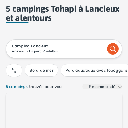
Camping Calvados
5 campings Tohapi à Lancieux
Camping Cabourg
et alentours
Camping Caen
Camping Honfleur
Camping Houlgate
Camping Ouistreham
Camping Manche
Camping Lancieux
Camping Mont Saint Michel
Arrivée
➞
Départ
2 adultes
Camping Bretagne
Camping Côtes d'Armor
Bord de mer
Parc aquatique avec toboggans
Camping Erquy
Camping Saint-Cast-le-Guildo
Camping Finistère
5 campings
trouvés pour vous
Recommandé
Camping Benodet
Camping Brest
Camping Carantec
Camping Concarneau
Camping Douarnenez
Camping Fouesnant