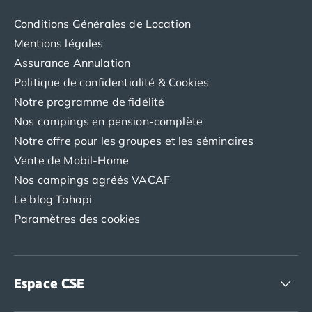
Camping Luxembourg
Conditions Générales de Location
Camping Slovénie
Mentions légales
Camping Allemagne
Assurance Annulation
Camping Bade-Wurtemberg
Camping Forêt Noire
Politique de confidentialité & Cookies
Camping Bavière
Notre programme de fidélité
Camping Rhénanie-Palatinat
Nos campings en pension-complète
Camping Autriche
Notre offre pour les groupes et les séminaires
Camping Styrie
Vente de Mobil-Home
Idées séjours
Nos campings agréés VACAF
Par thématique
Camping 4 étoiles
Le blog Tohapi
Camping 5 étoiles Tohapi
Paramètres des cookies
Camping avec chiens acceptés
Camping avec parc aquatique
Camping avec piscine
Camping avec piscine chauffée
Espace CSE
Camping avec piscine couverte