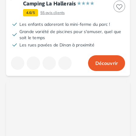
Camping La Hallerais
Camping Argelès-sur-Mer
Camping Canet-en-Roussillon
4.6/5
55
avis clients
Camping Collioure
Les enfants adoreront la mini-ferme du parc !
Camping Le Barcarès
Grande variété de piscines pour s'amuser, quel que
Camping Perpignan
soit le temps
Camping Saint-Cyprien
Les rues pavées de Dinan à proximité
Camping Limousin
Camping Corrèze
Découvrir
Camping Lorraine
Camping Vosges
Camping Midi-Pyrénées
Camping Aveyron
Camping Millau
Camping Nant
Camping Saint-Amans-des-Cots
Camping Gers
Camping Lot
Camping Lot-et-Garonne