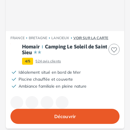
Camping Plouescat
Camping Quimper
Camping Roscoff
Camping Ille-et-Vilaine
Camping Cancale
FRANCE
BRETAGNE
LANCIEUX
VOIR SUR LA CARTE
Camping Dinard
Homair
Camping Le Soleil de Saint
Camping Saint-Malo
Sieu
Camping Morbihan
Camping Auray
4/5
524
avis clients
Camping Carnac
Idéalement situé en bord de Mer
Camping La Trinité sur Mer
Piscine chauffée et couverte
Camping Locmariaquer
Ambiance familiale en pleine nature
Camping Penestin
Camping Quiberon
Camping Sarzeau
Camping Vannes
Découvrir
Camping Champagne-Ardenne
Camping Ardennes