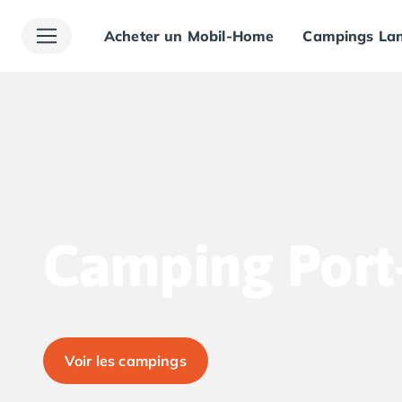
Acheter un Mobil-Home
Campings Lan
Toutes nos destinations
Camping France
Camping Alsace
Camping Bas-Rhin
Camping Haut-Rhin
Camping Colmar
Camping Mulhouse
Camping Munster
Camping Aquitaine
Camping Dordogne
Camping Port
Camping Carsac-Aillac
Camping Les Eyzies-de-Tayac-Sireuil
Camping Sarlat
Camping Gironde
Camping Bordeaux
Voir les campings
Camping Carcans
Camping Hourtin