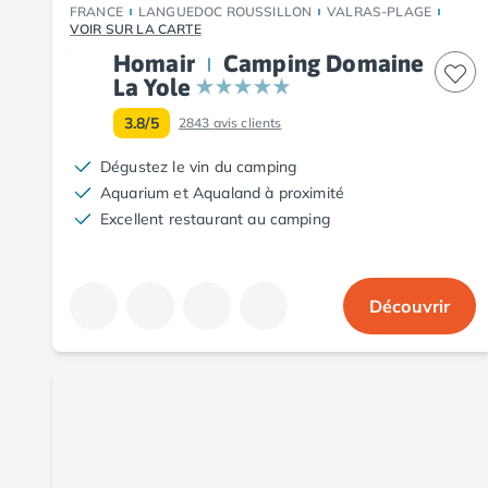
FRANCE
LANGUEDOC ROUSSILLON
VALRAS-PLAGE
Camping Aude
VOIR SUR LA CARTE
Camping Gruissan
Homair
Camping Domaine
Camping Narbonne-Plage
La Yole
Camping Sigean
3.8/5
Camping Gard
2843
avis clients
Camping Aigues-Mortes
Dégustez le vin du camping
Camping Grau-du-Roi
Aquarium et Aqualand à proximité
Camping Nîmes
Excellent restaurant au camping
Camping Hérault
Camping Agde
Camping Béziers
Découvrir
Camping La Grande Motte
Camping Marseillan-Plage
Camping Montpellier
Camping Palavas-les-Flots
Camping Sète
Camping Valras-Plage
Camping Vias-Plage