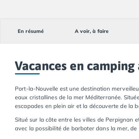
Camping Lacanau
Camping Soulac sur Mer
Camping Vendays-Montalivet
Camping Les Landes
En résumé
A voir, à faire
Camping Biscarrosse
Camping Capbreton
Camping Hossegor
Camping Messanges
Vacances en camping 
Camping Moliets et Maa
Camping Sanguinet
Camping Seignosse
Camping Vieux Boucau les Bains
Port-la-Nouvelle est une destination merveilleu
Camping Pyrénées Atlantiques
eaux cristallines de la mer Méditerranée. Situé
Camping Bayonne
escapades en plein air et la découverte de la
Camping Biarritz
Camping Bidart
Situé sur la côte entre les villes de Perpignan
Camping Hendaye
avec la possibilité de barboter dans la mer, de s
Camping Saint Jean de Luz
Camping Basse-Normandie