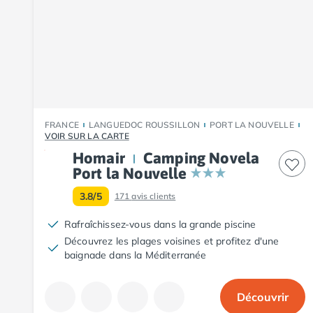
Camping Fouesnant
Camping Plouescat
Camping Quimper
Camping Roscoff
Camping Ille-et-Vilaine
Camping Cancale
Camping Dinard
Camping Saint-Malo
FRANCE
LANGUEDOC ROUSSILLON
PORT LA NOUVELLE
Camping Morbihan
VOIR SUR LA CARTE
Camping Auray
Homair
Camping Novela
Camping Carnac
Port la Nouvelle
Camping La Trinité sur Mer
3.8/5
171
avis clients
Camping Locmariaquer
Camping Penestin
Rafraîchissez-vous dans la grande piscine
Camping Quiberon
Découvrez les plages voisines et profitez d'une
Camping Sarzeau
baignade dans la Méditerranée
Camping Vannes
Camping Champagne-Ardenne
Découvrir
Camping Ardennes