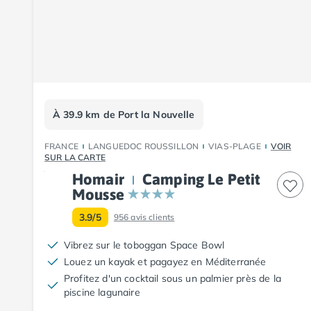
Camping Pyrénées-Orientales
Camping Argelès-sur-Mer
Camping Canet-en-Roussillon
Camping Collioure
Camping Le Barcarès
Camping Perpignan
Camping Saint-Cyprien
À 39.9 km de Port la Nouvelle
Camping Limousin
Camping Corrèze
FRANCE
LANGUEDOC ROUSSILLON
VIAS-PLAGE
VOIR
Camping Lorraine
SUR LA CARTE
Camping Vosges
Homair
Camping Le Petit
Camping Midi-Pyrénées
Mousse
Camping Aveyron
3.9/5
Camping Millau
956
avis clients
Camping Nant
Vibrez sur le toboggan Space Bowl
Camping Saint-Amans-des-Cots
Louez un kayak et pagayez en Méditerranée
Camping Gers
Profitez d'un cocktail sous un palmier près de la
Camping Lot
piscine lagunaire
Camping Lot-et-Garonne