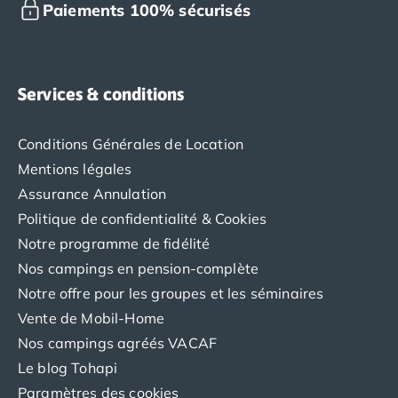
Paiements 100% sécurisés
Camping Saint-Palais-sur-Mer
Camping Provence-Alpes-Côte d'Azur
Camping Alpes-de-Haute-Provence
Camping Castellane
Services & conditions
Camping Gréoux les Bains
Camping Alpes-Maritimes
Conditions Générales de Location
Camping Antibes
Camping Cagnes-sur-Mer
Mentions légales
Camping Nice
Assurance Annulation
Camping Bouches du Rhône
Politique de confidentialité & Cookies
Camping Aix-en-Provence
Notre programme de fidélité
Camping Arles
Nos campings en pension-complète
Camping Cassis
Notre offre pour les groupes et les séminaires
Camping La Ciotat
Camping La Roque-d'Anthéron
Vente de Mobil-Home
Camping Marseille
Nos campings agréés VACAF
Camping Martigues
Le blog Tohapi
Camping Var
Paramètres des cookies