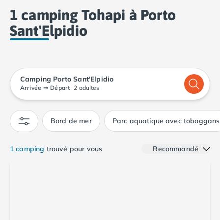
Camping Calvados
1 camping Tohapi à Porto
Camping Cabourg
Sant'Elpidio
Camping Caen
Camping Honfleur
Camping Houlgate
Camping Ouistreham
Camping Manche
Camping Porto Sant'Elpidio
Camping Mont Saint Michel
Arrivée
➞
Départ
2 adultes
Camping Bretagne
Camping Côtes d'Armor
Bord de mer
Parc aquatique avec toboggans
Camping Erquy
Camping Saint-Cast-le-Guildo
Camping Finistère
1 camping
trouvé pour vous
Recommandé
Camping Benodet
Camping Brest
Camping Carantec
Camping Concarneau
Camping Douarnenez
Camping Fouesnant