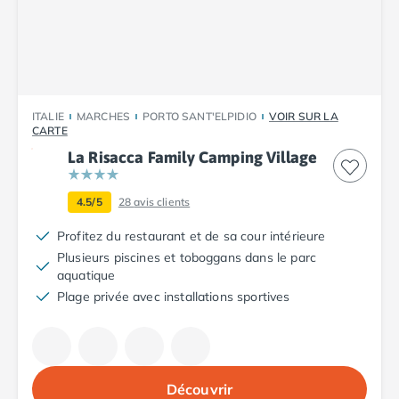
Camping Plouescat
Camping Quimper
Camping Roscoff
Camping Ille-et-Vilaine
Camping Cancale
ITALIE
MARCHES
PORTO SANT'ELPIDIO
VOIR SUR LA
Camping Dinard
CARTE
Camping Saint-Malo
La Risacca Family Camping Village
Camping Morbihan
Camping Auray
4.5/5
28
avis clients
Camping Carnac
Camping La Trinité sur Mer
Profitez du restaurant et de sa cour intérieure
Camping Locmariaquer
Plusieurs piscines et toboggans dans le parc
Camping Penestin
aquatique
Camping Quiberon
Plage privée avec installations sportives
Camping Sarzeau
Camping Vannes
Camping Champagne-Ardenne
Camping Ardennes
Découvrir