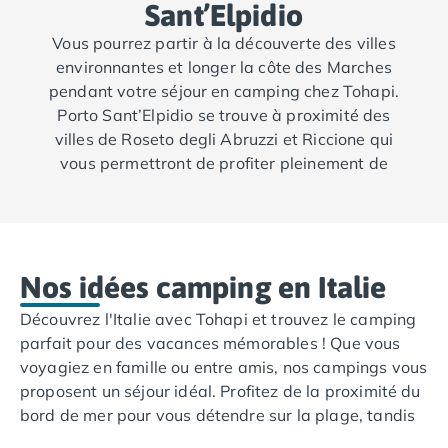
Sant’Elpidio
Camping Aude
Camping Gruissan
Vous pourrez partir à la découverte des villes
Camping Narbonne-Plage
environnantes et longer la côte des Marches
Camping Sigean
pendant votre séjour en camping chez Tohapi.
Camping Gard
Porto Sant’Elpidio se trouve à proximité des
Camping Aigues-Mortes
villes de Roseto degli Abruzzi et Riccione qui
Camping Grau-du-Roi
vous permettront de profiter pleinement de
Camping Nîmes
paysages naturels et des plages de la mer
Camping Hérault
Adriatique.
Camping Agde
Camping Béziers
Camping La Grande Motte
Nos idées camping en Italie
Camping Marseillan-Plage
Découvrez l'Italie avec Tohapi et trouvez le camping
Camping Montpellier
parfait pour des vacances mémorables ! Que vous
Camping Palavas-les-Flots
voyagiez en famille ou entre amis, nos campings vous
Camping Sète
proposent un séjour idéal. Profitez de la proximité du
Camping Valras-Plage
bord de mer pour vous détendre sur la plage, tandis
Camping Vias-Plage
que nos clubs enfants raviront les plus jeunes. De
Camping Pyrénées-Orientales