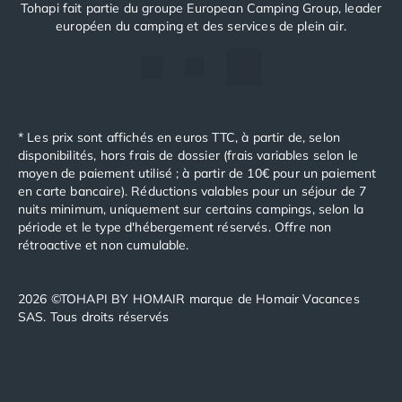
Tohapi fait partie du groupe European Camping Group, leader
Camping Cantabria
européen du camping et des services de plein air.
Camping Catalogne
Camping Costa Brava
Camping Barcelone
Camping Blanes
Camping Cadaques
* Les prix sont affichés en euros TTC, à partir de, selon
Camping Calonge
disponibilités, hors frais de dossier (frais variables selon le
Camping Empuriabrava
moyen de paiement utilisé ; à partir de 10€ pour un paiement
Camping Lloret De Mar
en carte bancaire). Réductions valables pour un séjour de 7
Camping Palamos
nuits minimum, uniquement sur certains campings, selon la
Camping Pals
période et le type d'hébergement réservés. Offre non
rétroactive et non cumulable.
Camping Platja d'Aro
Camping Tossa de Mar
Camping Costa Dorada
2026 ©TOHAPI BY HOMAIR marque de Homair Vacances
Camping Cambrils
SAS. Tous droits réservés
Camping Creixell
Camping Salou
Camping Tarragone
Camping Italie