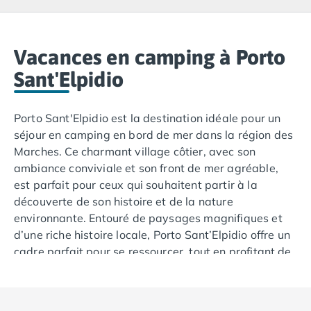
Camping Lacanau
Camping Soulac sur Mer
Camping Vendays-Montalivet
Camping Les Landes
Vacances en camping à Porto
Camping Biscarrosse
Sant'Elpidio
Camping Capbreton
Camping Hossegor
Porto Sant'Elpidio est la destination idéale pour un
Camping Messanges
séjour en camping en bord de mer dans la région des
Camping Moliets et Maa
Marches. Ce charmant village côtier, avec son
Camping Sanguinet
ambiance conviviale et son front de mer agréable,
Camping Seignosse
est parfait pour ceux qui souhaitent partir à la
Camping Vieux Boucau les Bains
découverte de son histoire et de la nature
Camping Pyrénées Atlantiques
environnante. Entouré de paysages magnifiques et
Camping Bayonne
d’une riche histoire locale, Porto Sant’Elpidio offre un
Camping Biarritz
cadre parfait pour se ressourcer, tout en profitant de
Camping Bidart
la plage et du soleil.
Camping Hendaye
Camping Saint Jean de Luz
Camping Basse-Normandie