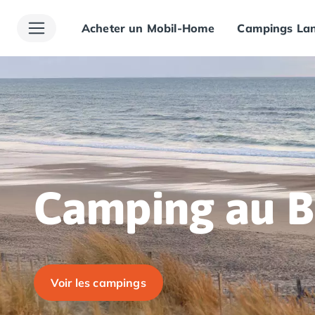
Acheter un Mobil-Home
Campings Lan
Toutes nos destinations
Camping France
Camping Alsace
Camping Bas-Rhin
Camping Haut-Rhin
Camping Colmar
Camping Mulhouse
Camping Munster
Camping Aquitaine
Camping Dordogne
Camping au B
Camping Carsac-Aillac
Camping Les Eyzies-de-Tayac-Sireuil
Camping Sarlat
Camping Gironde
Camping Bordeaux
Voir les campings
Camping Carcans
Camping Hourtin