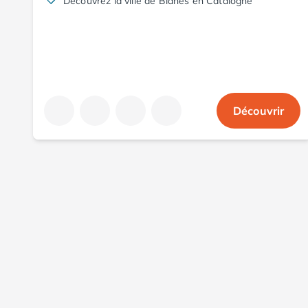
Découvrez la ville de Blanes en Catalogne
Camping Aude
Camping Gruissan
Camping Narbonne-Plage
Camping Sigean
Camping Gard
Camping Aigues-Mortes
Découvrir
Camping Grau-du-Roi
Camping Nîmes
Camping Hérault
Camping Agde
Camping Béziers
Camping La Grande Motte
Camping Marseillan-Plage
Camping Montpellier
Camping Palavas-les-Flots
Camping Sète
Camping Valras-Plage
Camping Vias-Plage