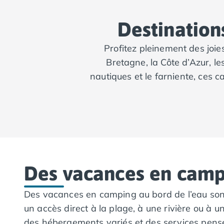
Camping Tarn
Camping Nord-Pas-de-Calais
Destination
Camping Pas-de-Calais
Camping Berck
Profitez pleinement des joie
Camping Boulogne-sur-Mer
Bretagne, la Côte d’Azur, l
Camping Le Portel
nautiques et le farniente, ces c
Camping Le Touquet
Camping Merlimont
Camping Pays de la Loire
Camping Loire-Atlantique
Camping Guerande
Camping La Baule-Escoublac
Camping La Turballe
Camping Nantes
Des vacances en campi
Camping Pornic
Camping Pornichet
Des vacances en camping au bord de l’eau sont 
Camping Saint Nazaire
un accès direct à la plage, à une rivière ou à u
Camping Maine-et-Loire
Camping Saumur
des hébergements variés et des services pensé