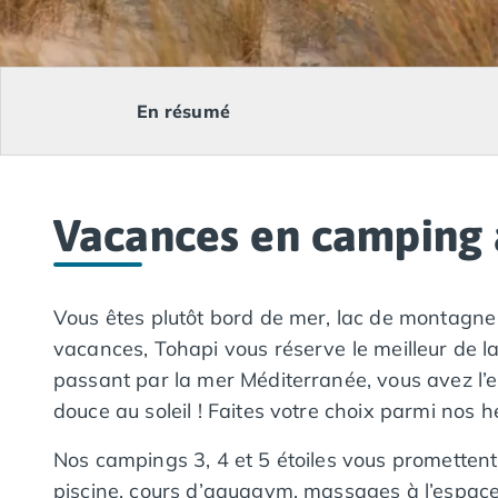
Camping Lacanau
Camping Soulac sur Mer
Camping Vendays-Montalivet
Camping Les Landes
En résumé
Camping Biscarrosse
Camping Capbreton
Camping Hossegor
Camping Messanges
Vacances en camping 
Camping Moliets et Maa
Camping Sanguinet
Camping Seignosse
Camping Vieux Boucau les Bains
Vous êtes plutôt bord de mer, lac de montagne
Camping Pyrénées Atlantiques
vacances, Tohapi vous réserve le meilleur de l
Camping Bayonne
passant par la mer Méditerranée, vous avez l’em
Camping Biarritz
douce au soleil ! Faites votre choix parmi nos
Camping Bidart
Camping Hendaye
Nos campings 3, 4 et 5 étoiles vous promettent 
Camping Saint Jean de Luz
piscine, cours d’aquagym, massages à l’espace b
Camping Basse-Normandie