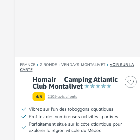
Camping Fouesnant
Camping Plouescat
Camping Quimper
Camping Roscoff
Camping Ille-et-Vilaine
Camping Cancale
Camping Dinard
Camping Saint-Malo
Camping Morbihan
FRANCE
GIRONDE
VENDAYS-MONTALIVET
VOIR SUR LA
Camping Auray
CARTE
Camping Carnac
Homair
Camping Atlantic
Camping La Trinité sur Mer
Club Montalivet
Camping Locmariaquer
4/5
2109
avis clients
Camping Penestin
Camping Quiberon
Vibrez sur l'un des toboggans aquatiques
Camping Sarzeau
Profitez des nombreuses activités sportives
Camping Vannes
Parfaitement situé sur la côte atlantique pour
Camping Champagne-Ardenne
explorer la région viticole du Médoc
Camping Ardennes