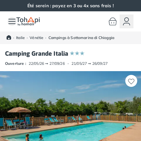
Été serein : payez en 3 ou 4x sans frais !
Toutes nos destinations
Camping France
·
Italie
·
Vénétie
·
Campings à Sottomarina di Chioggia
Camping Alsace
Camping Bas-Rhin
Camping Grande Italia
Camping Haut-Rhin
Camping Colmar
Ouverture :
22/05/26
➞
27/09/26
-
21/05/27
➞
26/09/27
Camping Mulhouse
Camping Munster
Camping Aquitaine
Camping Dordogne
Camping Carsac-Aillac
Camping Les Eyzies-de-Tayac-Sireuil
Camping Sarlat
Camping Gironde
Camping Bordeaux
Camping Carcans