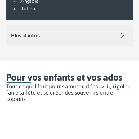
Anglais
Camping Var
Italien
Camping Fréjus
Camping Hyères les Palmiers
Camping Port Grimaud
Camping Saint-Aygulf
Plus d'infos
Camping Saint-Mandrier-sur-Mer
Camping Saint-Tropez
Camping Toulon
Camping Vaucluse
Camping Avignon
Pour vos enfants et vos ados
Camping Rhône-Alpes
Tout ce qu'il faut pour s'amuser, découvrir, rigoler,
Camping Ardèche
faire la fête et se créer des souvenirs entre
Camping Ruoms
copains.
Camping Vallon-Pont-d'Arc
Camping Drôme
Camping Haute-Savoie
Camping Annecy
Camping Thonon-les-bains
Camping Isère