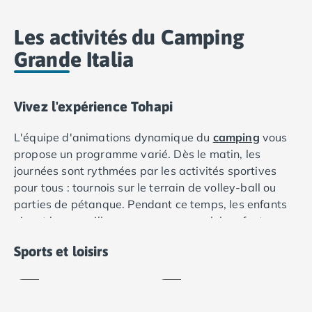
Camping Lot-et-Garonne
Camping Tarn
Les activités du Camping
Camping Nord-Pas-de-Calais
Grande Italia
Camping Pas-de-Calais
Camping Berck
Camping Boulogne-sur-Mer
Vivez l'expérience Tohapi
Camping Le Portel
Camping Le Touquet
L'équipe d'animations dynamique du
camping
vous
Camping Merlimont
propose un programme varié. Dès le matin, les
Camping Pays de la Loire
journées sont rythmées par les activités sportives
Camping Loire-Atlantique
pour tous : tournois sur le terrain de volley-ball ou
Camping Guerande
parties de pétanque. Pendant ce temps, les enfants
Camping La Baule-Escoublac
vivent leurs meilleures vacances au club enfants, un
Camping La Turballe
Volley-
véritable paradis où les attendent de nouveaux amis,
Camping Nantes
Football
ball
Sports et loisirs
encadré par une équipe attentive et compétente.
Camping Pornic
Inclus
Inclus
Après une belle journée, la magie continue. Le soir,
Camping Pornichet
tout le monde se retrouve pour profiter des
Camping Saint Nazaire
animations ou d'une soirée à thème, vous invitant à
Camping Maine-et-Loire