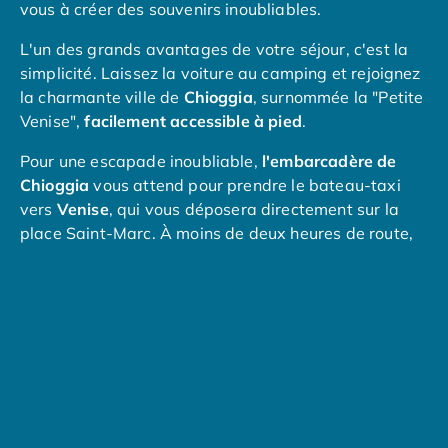
vous à créer des souvenirs inoubliables.
Camping Muravera
Camping Toscane
L'un des grands avantages de votre séjour, c'est la
Camping Albinia
simplicité. Laissez la voiture au camping et rejoignez
Camping Cecina
la charmante ville de
Chioggia
, surnommée la "Petite
Camping Marina di Bibbona
Venise",
facilement accessible à pied
.
Camping San Vincenzo
Camping Sarteano
Pour une escapade inoubliable,
l'embarcadère de
Camping Vénétie
Chioggia
vous attend pour prendre le bateau-taxi
Camping Caorle
vers
Venise
, qui vous déposera directement sur la
Camping Cavallino
place Saint-Marc. À moins de deux heures de route,
Camping Lido di Jesolo
faites le plein de sensations fortes au grand parc
Camping Pacengo di Lazise
d'attractions
Mirabilandia
, près de Ravenne, qui
Camping Sottomarina di Chioggia
ravira toute la famille. Explorez une région à l'histoire
Camping Venise
fascinante : découvrez le plaisir de flâner librement à
Camping Portugal
la découverte des vieux quartiers de Venise, partez à
Camping Algarve
la découverte des îles de la lagune, ou allez jusqu'à
Camping Centre Portugal
Padoue
ou
Ravenne
. Laissez-vous charmer...
Camping Lisbonne
Camping Nazaré