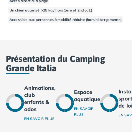
Accès direct à la plage
Camping Basse-Normandie
Un chien autorisé (-25 kg / hors 1ère et 2nd cat.)
Camping Calvados
Accessible aux personnes à mobilité réduite (hors hébergements)
Camping Cabourg
Camping Caen
Camping Honfleur
Camping Houlgate
Camping Ouistreham
Camping Manche
Présentation du Camping
Camping Mont Saint Michel
Grande Italia
Camping Bretagne
Camping Côtes d'Armor
Camping Erquy
Animations,
Inst
Camping Saint-Cast-le-Guildo
Espace
club
sport
Camping Finistère
aquatique
enfants &
de lo
Camping Benodet
ados
EN SAVOIR
Camping Brest
PLUS
EN SAV
EN SAVOIR PLUS
Camping Carantec
Camping Concarneau