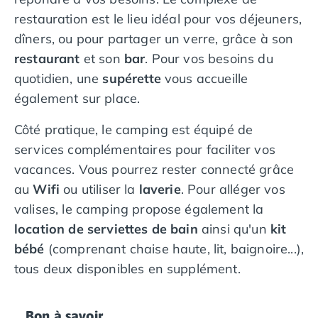
Camping Overijssel
restauration est le lieu idéal pour vos déjeuners,
Camping Zélande
dîners, ou pour partager un verre, grâce à son
Camping Luxembourg
Camping Slovénie
restaurant
et son
bar
. Pour vos besoins du
Camping Allemagne
quotidien, une
supérette
vous accueille
Camping Bade-Wurtemberg
également sur place.
Camping Forêt Noire
Camping Bavière
Côté pratique, le camping est équipé de
Camping Rhénanie-Palatinat
services complémentaires pour faciliter vos
Camping Autriche
vacances. Vous pourrez rester connecté grâce
Camping Styrie
au
Wifi
ou utiliser la
laverie
. Pour alléger vos
Idées séjours
valises, le camping propose également la
Par thématique
Camping 4 étoiles
location de serviettes de bain
ainsi qu'un
kit
Camping 5 étoiles Tohapi
bébé
(comprenant chaise haute, lit, baignoire...),
Camping avec chiens acceptés
tous deux disponibles en supplément.
Camping avec parc aquatique
Camping avec piscine
Camping avec piscine chauffée
Bon à savoir