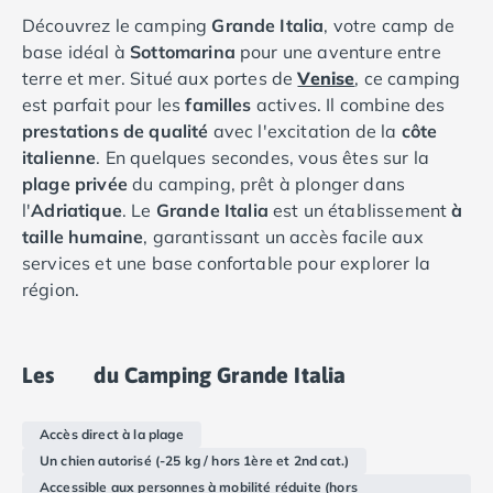
Camping Douarnenez
Découvrez le camping
Grande Italia
, votre camp de
Camping Fouesnant
base idéal à
Sottomarina
pour une aventure entre
Camping Plouescat
terre et mer. Situé aux portes de
Venise
, ce camping
Camping Quimper
est parfait pour les
familles
actives. Il combine des
Camping Roscoff
prestations de qualité
avec l'excitation de la
côte
Camping Ille-et-Vilaine
italienne
. En quelques secondes, vous êtes sur la
Camping Cancale
plage privée
du camping, prêt à plonger dans
Camping Dinard
l'
Adriatique
. Le
Grande Italia
est un établissement
à
Camping Saint-Malo
taille humaine
, garantissant un accès facile aux
Camping Morbihan
services et une base confortable pour explorer la
Camping Auray
région.
Camping Carnac
Camping La Trinité sur Mer
Camping Locmariaquer
Les
du Camping Grande Italia
Camping Penestin
Camping Quiberon
Camping Sarzeau
Accès direct à la plage
Camping Vannes
Un chien autorisé (-25 kg / hors 1ère et 2nd cat.)
Camping Champagne-Ardenne
Accessible aux personnes à mobilité réduite (hors