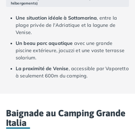
hébergements)
Camping Ardennes
Camping Corse
Une situation idéale à Sottomarina
, entre la
Camping Corse-du-Sud
plage privée de l'Adriatique et la lagune de
Camping Bonifacio
Venise.
Camping Porto Vecchio
Camping Haute-Corse
Un beau parc aquatique
avec une grande
Camping Ghisonaccia
piscine extérieure, jacuzzi et une vaste terrasse
Camping Saint-Florent
solarium.
Camping Franche-Comté
La proximité de Venise
, accessible par Vaporetto
Camping Doubs
à seulement 600m du camping.
Camping Jura
Camping Clairvaux-les-Lacs
Camping Haute-Normandie
Camping Eure
Camping Ile-de-France
Baignade au Camping Grande
Camping Essonne
Camping Seine-et-Marne
Italia
Camping Val d'Oise
Camping Val-de-Marne