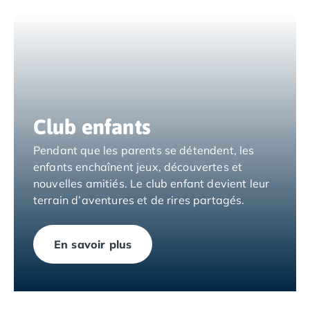
Camping Espagne
Camping Cantabria
Camping Catalogne
Camping Costa Brava
Camping Barcelone
Camping Blanes
Camping Cadaques
Club enfants
Camping Calonge
Camping Empuriabrava
Pendant que les parents se détendent, les
Camping Lloret De Mar
enfants enchaînent jeux, découvertes et
Camping Palamos
nouvelles amitiés. Le club enfant devient leur
Camping Pals
terrain d’aventures et de rires partagés.
Camping Platja d'Aro
Camping Tossa de Mar
En savoir plus
Camping Costa Dorada
Camping Cambrils
Camping Creixell
Camping Salou