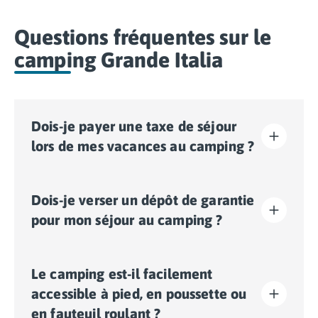
Questions fréquentes sur le
camping Grande Italia
Dois-je payer une taxe de séjour
lors de mes vacances au camping ?
La taxe de séjour est établie dans presque tous les
Dois-je verser un dépôt de garantie
sites touristiques. Il vous faudra donc l’acquitter lors
de votre enregistrement en ligne ou une fois sur place.
pour mon séjour au camping ?
Oui, un dépôt de garantie vous sera demandé lors de
Le camping est-il facilement
votre enregistrement en ligne ou une fois sur place.
accessible à pied, en poussette ou
en fauteuil roulant ?