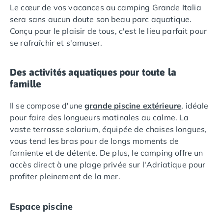
Le cœur de vos vacances au camping Grande Italia
Camping Languedoc-Roussillon
sera sans aucun doute son beau parc aquatique.
Camping Aude
Conçu pour le plaisir de tous, c'est le lieu parfait pour
Camping Gruissan
se rafraîchir et s'amuser.
Camping Narbonne-Plage
Camping Sigean
Camping Gard
Des activités aquatiques pour toute la
Camping Aigues-Mortes
famille
Camping Grau-du-Roi
Camping Nîmes
Il se compose d'une
grande piscine extérieure
, idéale
Camping Hérault
pour faire des longueurs matinales au calme. La
Camping Agde
vaste terrasse solarium, équipée de chaises longues,
Camping Béziers
vous tend les bras pour de longs moments de
Camping La Grande Motte
farniente et de détente. De plus, le camping offre un
Camping Marseillan-Plage
accès direct à une plage privée sur l'Adriatique pour
Camping Montpellier
profiter pleinement de la mer.
Camping Palavas-les-Flots
Camping Sète
Espace piscine
Camping Valras-Plage