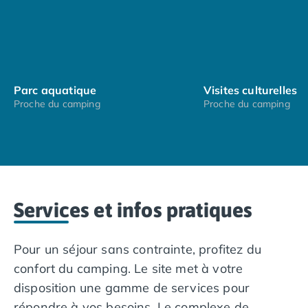
Camping Nord Portugal
Camping Porto
Camping Croatie
Camping Comté de Zadar
Camping Dalmatie
Parc aquatique
Visites culturelles
Camping Istrie
Proche du camping
Proche du camping
Camping Porec
Camping Pula
Camping Rovinj
Camping Kvarner
Autres destinations
Camping Suisse
Services et infos pratiques
Camping Belgique
Camping Pays-Bas
Camping Brabant-Septentrional
Pour un séjour sans contrainte, profitez du
Camping Frise
confort du camping. Le site met à votre
Camping Hollande-Méridionale
disposition une gamme de services pour
Camping Limbourg
répondre à vos besoins. Le complexe de