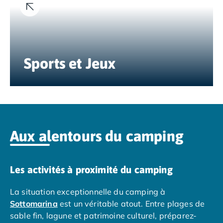
Camping Tarragone
Camping Italie
Camping Abruzzes
Camping Emilie Romagne
Camping Bologne
Sports et Jeux
Camping Cesenatico
Camping Lido Di Spina
Camping Ravenne
Camping Riccione
Camping Rimini
Camping Frioul-Vénétie Julienne
Aux alentours du camping
Camping Latium
Camping Rome
Camping Lombardie
Les activités à proximité du camping
Camping Piémont
Camping Pouilles
La situation exceptionnelle du camping à
Camping Gallipoli
Sottomarina
est un véritable atout. Entre plages de
Camping Sardaigne
sable fin, lagune et patrimoine culturel, préparez-
Camping Alghero