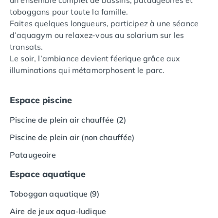
un ensemble complet de bassins, pataugeoires et
Camping Vias-Plage
toboggans pour toute la famille.
Camping Pyrénées-Orientales
Faites quelques longueurs, participez à une séance
Camping Argelès-sur-Mer
d’aquagym ou relaxez-vous au solarium sur les
Camping Canet-en-Roussillon
transats.
Camping Collioure
Le soir, l’ambiance devient féerique grâce aux
Camping Le Barcarès
illuminations qui métamorphosent le parc.
Camping Perpignan
Camping Saint-Cyprien
Camping Limousin
Espace piscine
Camping Corrèze
Piscine de plein air chauffée (2)
Camping Lorraine
Camping Vosges
Piscine de plein air (non chauffée)
Camping Midi-Pyrénées
Pataugeoire
Camping Aveyron
Camping Millau
Espace aquatique
Camping Nant
Camping Saint-Amans-des-Cots
Toboggan aquatique (9)
Camping Gers
Aire de jeux aqua-ludique
Camping Lot