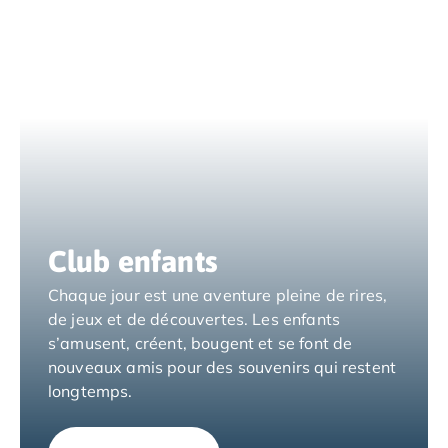
Camping Tarragone
Camping Italie
Camping Abruzzes
Camping Emilie Romagne
Camping Bologne
Camping Cesenatico
Camping Lido Di Spina
Camping Ravenne
Camping Riccione
Camping Rimini
Camping Frioul-Vénétie Julienne
Club enfants
Camping Latium
Camping Rome
Chaque jour est une aventure pleine de rires,
Camping Lombardie
de jeux et de découvertes. Les enfants
Camping Piémont
s’amusent, créent, bougent et se font de
Camping Pouilles
nouveaux amis pour des souvenirs qui restent
Camping Gallipoli
longtemps.
Camping Sardaigne
Camping Alghero