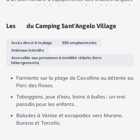
Camping Douarnenez
et les parasols de la piscine sont facturés à la journée
Camping Fouesnant
et peuvent être réservés à l'avance.
Camping Plouescat
Camping Quimper
Les
du Camping Sant'Angelo Village
Camping Roscoff
Camping Ille-et-Vilaine
Accès direct à la plage
650 emplacements
Camping Cancale
Animaux interdits
Camping Dinard
Accessible aux personnes à mobilité réduite (hors
Camping Saint-Malo
hébergements)
Camping Morbihan
Camping Auray
Farniente sur la plage de Cavallino ou détente au
Camping Carnac
Parc des Roses.
Camping La Trinité sur Mer
Toboggans, jeux d’eau, bains à bulles : un vrai
Camping Locmariaquer
paradis pour les enfants.
Camping Penestin
Camping Quiberon
Balades à Venise et escapades vers Murano,
Camping Sarzeau
Burano et Torcello.
Camping Vannes
Camping Champagne-Ardenne