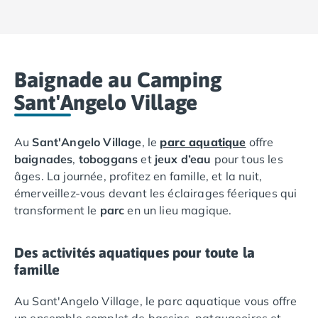
Camping Languedoc-Roussillon
Camping Aude
Camping Gruissan
Camping Narbonne-Plage
Baignade au Camping
Camping Sigean
Sant'Angelo Village
Camping Gard
Camping Aigues-Mortes
Camping Grau-du-Roi
Au
Sant'Angelo Village
, le
parc aquatique
offre
Camping Nîmes
baignades
,
toboggans
et
jeux d’eau
pour tous les
Camping Hérault
âges. La journée, profitez en famille, et la nuit,
Camping Agde
émerveillez-vous devant les éclairages féeriques qui
Camping Béziers
transforment le
parc
en un lieu magique.
Camping La Grande Motte
Camping Marseillan-Plage
Des activités aquatiques pour toute la
Camping Montpellier
famille
Camping Palavas-les-Flots
Camping Sète
Au Sant'Angelo Village, le parc aquatique vous offre
Camping Valras-Plage