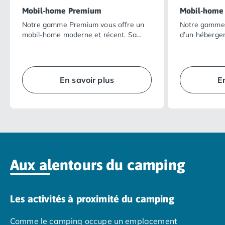
Camping Overijssel
Mobil-home Premium
Mobil-home
Camping Zélande
Notre gamme Premium vous offre un
Notre gamme 
Camping Luxembourg
mobil-home moderne et récent. Sa
d’un héberge
Camping Slovénie
vaste terrasse ombragée dans un
totalement é
Camping Allemagne
cadre naturel privilégié ainsi que la
possède son e
Camping Bade-Wurtemberg
qualité de ses équipements intérieurs
agencé, il vou
rendront vos vacances encore plus
intimité… en p
Camping Forêt Noire
En savoir plus
E
agréables.
vacances réus
Camping Bavière
Camping Rhénanie-Palatinat
Camping Autriche
Camping Styrie
Idées séjours
Par thématique
Camping 4 étoiles
Aux alentours du camping
Camping 5 étoiles Tohapi
Camping avec chiens acceptés
Camping avec parc aquatique
Les activités à proximité du camping
Camping avec piscine
Camping avec piscine chauffée
Comme le camping occupe un emplacement