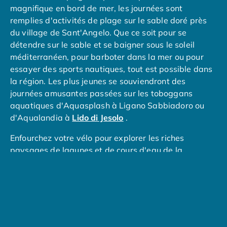
Camping avec piscine couverte
magnifique en bord de mer, les journées sont
Camping avec spa, espace bien-être
remplies d'activités de plage sur le sable doré près
Camping bord de mer
du village de Sant'Angelo. Que ce soit pour se
Camping Bord de Rivière
détendre sur le sable et se baigner sous le soleil
Camping en bord de lac
méditerranéen, pour barboter dans la mer ou pour
Camping Tohapi agréés VACAF
essayer des sports nautiques, tout est possible dans
Par destination
la région. Les plus jeunes se souviendront des
Camping 4 étoiles Les Landes
journées amusantes passées sur les toboggans
Camping 5 étoiles Bretagne
aquatiques d'Aquasplash à Ligano Sabbiadoro ou
Camping 5 étoiles Vendée
d'Aqualandia à
Lido di Jesolo
.
Camping Atlantique
Enfourchez votre vélo pour explorer les riches
Camping avec parc aquatique Ardèche
paysages de lagunes et de cours d'eau de la
Camping avec parc aquatique Bretagne
péninsule, ainsi que les forêts de pins et les belles
Camping avec parc aquatique Dordogne
plages.
Camping avec parc aquatique Espagne
Camping avec parc aquatique Les Landes
Facilement accessible grâce à un agréable voyage
Camping avec piscine Annecy
en bateau, la ville de Venise est un incontournable
Camping en bord de mer Aquitaine
lors d'un séjour au camping Sant'Angelo Village. La
Camping en bord de mer Bretagne