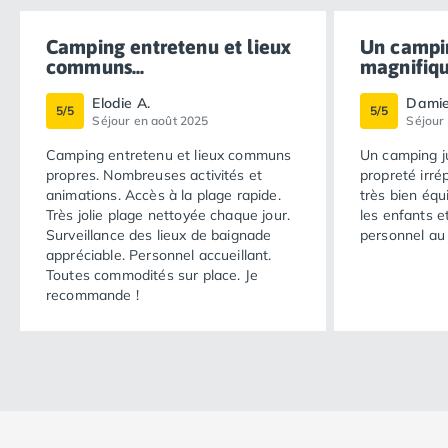
Camping entretenu et lieux
Un campi
communs...
magnifique
Elodie A.
Damie
5/5
5/5
Séjour en août 2025
Séjour
Camping entretenu et lieux communs
Un camping j
propres. Nombreuses activités et
propreté irréprochabl
animations. Accès à la plage rapide.
très bien équ
Très jolie plage nettoyée chaque jour.
les enfants et 
Surveillance des lieux de baignade
personnel au 
appréciable. Personnel accueillant.
Toutes commodités sur place. Je
recommande !