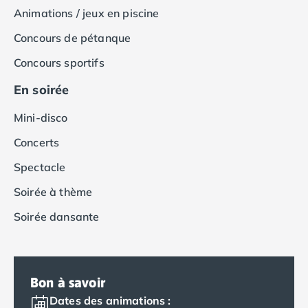
Camping Var
Animations / jeux en piscine
Camping Fréjus
Concours de pétanque
Camping Hyères les Palmiers
Camping Port Grimaud
Concours sportifs
Camping Saint-Aygulf
En soirée
Camping Saint-Mandrier-sur-Mer
Camping Saint-Tropez
Mini-disco
Camping Toulon
Camping Vaucluse
Concerts
Camping Avignon
Spectacle
Camping Rhône-Alpes
Camping Ardèche
Soirée à thème
Camping Ruoms
Soirée dansante
Camping Vallon-Pont-d'Arc
Camping Drôme
Camping Haute-Savoie
Camping Annecy
Bon à savoir
Camping Thonon-les-bains
Dates des animations :
Camping Isère