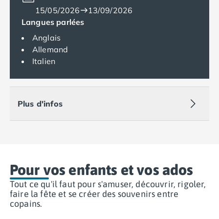
15/05/2026
13/09/2026
Camping Espagne
Langues parlées
Camping Cantabria
Camping Catalogne
Anglais
Camping Costa Brava
Allemand
Camping Barcelone
Italien
Camping Blanes
Camping Cadaques
Camping Calonge
Plus d'infos
Camping Empuriabrava
Camping Lloret De Mar
Camping Palamos
Camping Pals
Camping Platja d'Aro
Camping Tossa de Mar
Pour vos enfants et vos ados
Camping Costa Dorada
Tout ce qu'il faut pour s'amuser, découvrir, rigoler,
Camping Cambrils
faire la fête et se créer des souvenirs entre
Camping Creixell
copains.
Camping Salou