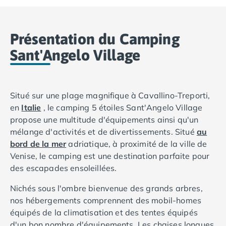
Camping Basse-Normandie
Camping Calvados
Présentation du Camping
Camping Cabourg
Camping Caen
Sant'Angelo Village
Camping Honfleur
Camping Houlgate
Camping Ouistreham
Situé sur une plage magnifique à Cavallino-Treporti,
Camping Manche
en
Italie
, le camping 5 étoiles Sant'Angelo Village
Camping Mont Saint Michel
propose une multitude d'équipements ainsi qu'un
Camping Bretagne
mélange d'activités et de divertissements. Situé
au
Camping Côtes d'Armor
bord de la mer
adriatique, à proximité de la ville de
Camping Erquy
Venise, le camping est une destination parfaite pour
Camping Saint-Cast-le-Guildo
des escapades ensoleillées.
Camping Finistère
Camping Benodet
Nichés sous l'ombre bienvenue des grands arbres,
Camping Brest
nos hébergements comprennent des mobil-homes
Camping Carantec
équipés de la climatisation et des tentes équipés
Camping Concarneau
d'un bon nombre d'équipements. Les chaises longues