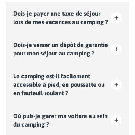
Dois-je payer une taxe de séjour
lors de mes vacances au camping ?
La taxe de séjour est établie dans presque tous les
Dois-je verser un dépôt de garantie
sites touristiques. Il vous faudra donc l’acquitter lors
de votre enregistrement en ligne ou une fois sur place.
pour mon séjour au camping ?
Oui, un dépôt de garantie vous sera demandé lors de
Le camping est-il facilement
votre enregistrement en ligne ou une fois sur place.
accessible à pied, en poussette ou
en fauteuil roulant ?
Terrain plat:
les déplacements dans l'ensemble du
Où puis-je garer ma voiture au sein
camping se font facilement à pied, en poussette ou en
fauteuil roulant.
du camping ?