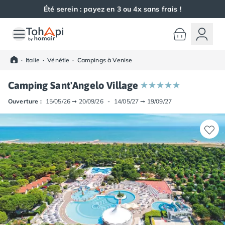
Été serein : payez en 3 ou 4x sans frais !
Toutes nos destinations
Camping France
·
Italie
·
Vénétie
·
Campings à Venise
Camping Alsace
Camping Bas-Rhin
Camping Sant'Angelo Village
Camping Haut-Rhin
Camping Colmar
Ouverture :
15/05/26
➞
20/09/26
-
14/05/27
➞
19/09/27
Camping Mulhouse
Camping Munster
Camping Aquitaine
Camping Dordogne
Camping Carsac-Aillac
Camping Les Eyzies-de-Tayac-Sireuil
Camping Sarlat
Camping Gironde
Camping Bordeaux
Camping Carcans