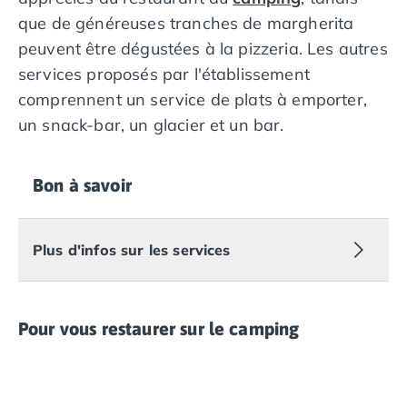
Programme de fidélité
que de généreuses tranches de margherita
Nos petits prix 2026
peuvent être dégustées à la pizzeria. Les autres
Promos d'été 2026
Nos hébergements
services proposés par l'établissement
Nos Mobils-Homes
/nos-hebergements/location-mobil-
comprennent un service de plats à emporter,
Nos Tentes équipées
/nos-hebergements/location-tente
un snack-bar, un glacier et un bar.
Nos Emplacements
/nos-hebergements/location-empla
La marque Tohapi by Homair
Vivez l'expérience
Bon à savoir
Qui sommes nous ?
Services et infos pratiques
Nos modes de paiement
Plus d'infos sur les services
Paiement en plusieurs fois
Paiement en plusieurs fois - avec ONEY BANK
Notre programme de fidélité
Pour vous restaurer sur le camping
Devenir propriétaire
Camping en Dordogne
Camping avec terrain de tennis
Camping avec salle de sport