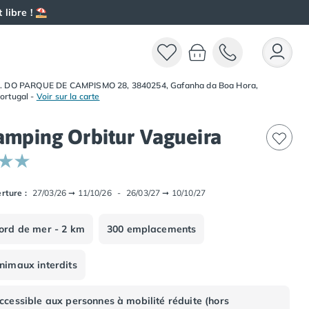
 libre ! ⛱️
. DO PARQUE DE CAMPISMO 28, 3840254, Gafanha da Boa Hora,
ortugal
-
Voir sur la carte
amping Orbitur Vagueira
rture :
27/03/26
➞
11/10/26
-
26/03/27
➞
10/10/27
ord de mer - 2 km
300 emplacements
nimaux interdits
ccessible aux personnes à mobilité réduite (hors