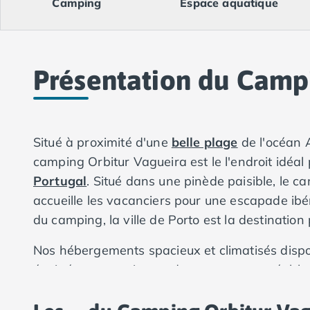
Camping
Espace aquatique
Camping Val-de-Marne
Camping Languedoc-Roussillon
Camping Aude
Camping Gruissan
Camping Narbonne-Plage
Présentation du Camp
Camping Sigean
Camping Gard
Camping Aigues-Mortes
Camping Grau-du-Roi
Situé à proximité d'une
belle plage
de l'océan 
Camping Nîmes
camping Orbitur Vagueira est le l'endroit idéa
Camping Hérault
Portugal
. Situé dans une pinède paisible, le c
Camping Agde
accueille les vacanciers pour une escapade ibér
Camping Béziers
du camping, la ville de Porto est la destinatio
Camping La Grande Motte
Camping Marseillan-Plage
Nos hébergements spacieux et climatisés dispo
Camping Montpellier
équipées, garantissant des moments agréables 
Camping Palavas-les-Flots
Camping Sète
Camping Valras-Plage