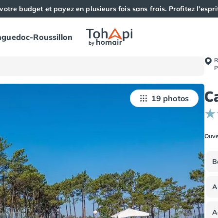
votre budget et payez en plusieurs fois sans frais. Profitez l'esprit
guedoc-Roussillon
R
P
C
19 photos
Ouve
B
A
A