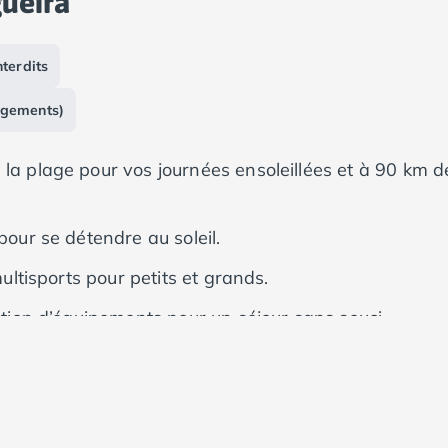
ueira
terdits
rgements)
 la plage pour vos journées ensoleillées et à 90 km d
pour se détendre au soleil.
multisports pour petits et grands.
cation d’équipements pour un séjour sans souci.