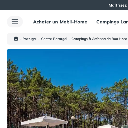
Maîtrisez 
Acheter un Mobil-Home
Campings Lan
Toutes nos destinations
Camping France
Camping Alsace
·
Portugal
·
Centre Portugal
·
Campings à Gafanha da Boa Hora
Camping Bas-Rhin
Camping Haut-Rhin
Camping Colmar
Camping Mulhouse
Camping Munster
Camping Aquitaine
Camping Dordogne
Camping Carsac-Aillac
Camping Les Eyzies-de-Tayac-Sireuil
Camping Sarlat
Camping Gironde
Camping Bordeaux
Camping Carcans