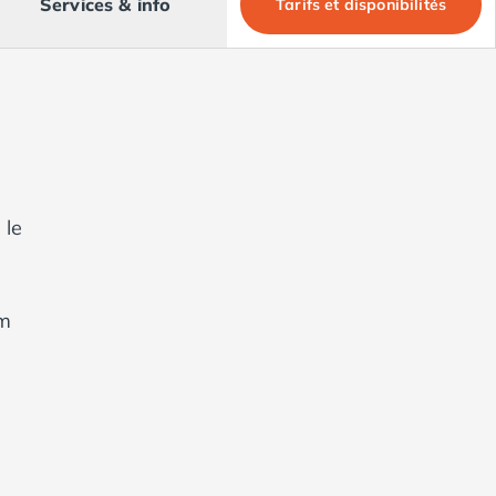
Services & info
Tarifs et disponibilités
 le
km