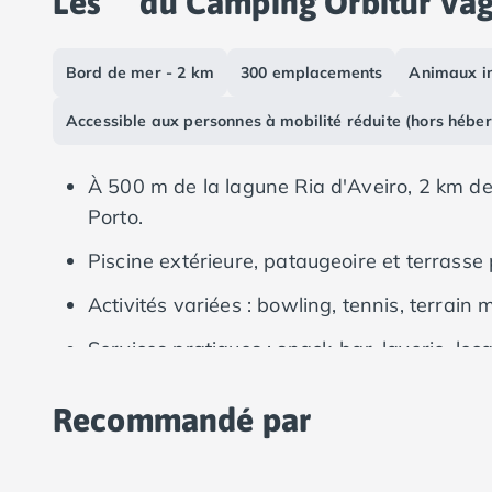
Les
du Camping Orbitur Vag
Camping Vias-Plage
Camping Pyrénées-Orientales
Camping Argelès-sur-Mer
Bord de mer - 2 km
300 emplacements
Animaux in
Camping Canet-en-Roussillon
Camping Collioure
Accessible aux personnes à mobilité réduite (hors hébe
Camping Le Barcarès
Camping Perpignan
À 500 m de la lagune Ria d'Aveiro, 2 km de
Camping Saint-Cyprien
Porto.
Camping Limousin
Camping Corrèze
Piscine extérieure, pataugeoire et terrasse 
Camping Lorraine
Activités variées : bowling, tennis, terrain 
Camping Vosges
Camping Midi-Pyrénées
Services pratiques : snack-bar, laverie, lo
Camping Aveyron
Camping Millau
Camping Nant
Recommandé par
Camping Saint-Amans-des-Cots
Camping Gers
Camping Lot