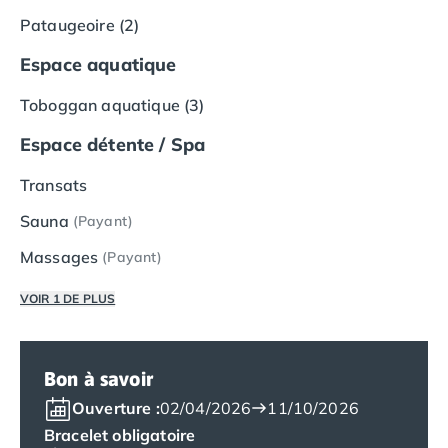
Camping Lot-et-Garonne
Pataugeoire (2)
Camping Tarn
Camping Nord-Pas-de-Calais
Espace aquatique
Camping Pas-de-Calais
Toboggan aquatique (3)
Camping Berck
Camping Boulogne-sur-Mer
Espace détente / Spa
Camping Le Portel
Camping Le Touquet
Transats
Camping Merlimont
Sauna
(Payant)
Camping Pays de la Loire
Camping Loire-Atlantique
Massages
(Payant)
Camping Guerande
VOIR 1 DE PLUS
Camping La Baule-Escoublac
Camping La Turballe
Camping Nantes
Camping Pornic
Bon à savoir
Camping Pornichet
Ouverture :
02/04/2026
11/10/2026
Camping Saint Nazaire
Bracelet obligatoire
Camping Maine-et-Loire