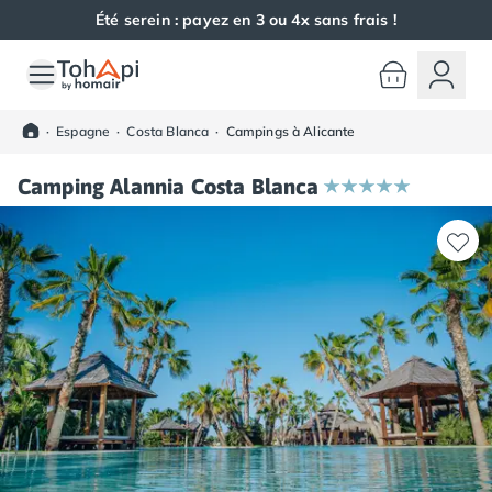
Été serein : payez en 3 ou 4x sans frais !
Toutes nos destinations
Camping France
·
Espagne
·
Costa Blanca
·
Campings à Alicante
Camping Alsace
Camping Bas-Rhin
Camping Alannia Costa Blanca
Camping Haut-Rhin
Camping Colmar
Camping Mulhouse
Camping Munster
Camping Aquitaine
Camping Dordogne
Camping Carsac-Aillac
Camping Les Eyzies-de-Tayac-Sireuil
Camping Sarlat
Camping Gironde
Camping Bordeaux
Camping Carcans