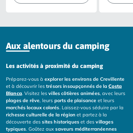
Camping Overijssel
Camping Zélande
Camping Luxembourg
Camping Slovénie
Camping Allemagne
Camping Bade-Wurtemberg
Aux alentours du camping
Camping Forêt Noire
Camping Bavière
Camping Rhénanie-Palatinat
Les activités à proximité du camping
Camping Autriche
Camping Styrie
Préparez-vous à
explorer les environs de Crevillente
Idées séjours
et à découvrir les
trésors insoupçonnés de la
Costa
Par thématique
Blanca
. Visitez les
villes côtières animées
, avec leurs
Camping 4 étoiles
plages de rêve
, leurs
ports de plaisance
et leurs
Camping 5 étoiles Tohapi
marchés locaux colorés
. Laissez-vous séduire par la
Camping avec chiens acceptés
richesse culturelle de la région
et partez à la
Camping avec parc aquatique
découverte des
sites historiques
et des
villages
Camping avec piscine
typiques
. Goûtez aux
saveurs méditerranéennes
Camping avec piscine chauffée