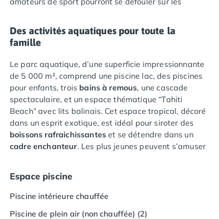
amateurs de sport pourront se défouler sur les
Camping Vias-Plage
terrains multisports, au centre de remise en forme, ou
Camping Pyrénées-Orientales
participer aux tournois sportifs organisés par l’équipe
Camping Argelès-sur-Mer
Des activités aquatiques pour toute la
d’animation. Profitez également de notre
court de
Camping Canet-en-Roussillon
famille
tennis
et de nos
terrains de football
.
Camping Collioure
Camping Le Barcarès
Le parc aquatique, d’une superficie impressionnante
Camping Perpignan
de 5 000 m², comprend une piscine lac, des piscines
Camping Saint-Cyprien
pour enfants, trois
bains à remous
, une cascade
Camping Limousin
spectaculaire, et un espace thématique “Tahiti
Camping Corrèze
Beach” avec lits balinais. Cet espace tropical, décoré
Camping Lorraine
dans un esprit exotique, est idéal pour siroter des
Camping Vosges
boissons rafraichissantes
et se détendre dans un
Camping Midi-Pyrénées
cadre enchanteur
. Les plus jeunes peuvent s’amuser
Camping Aveyron
dans une pataugeoire décorée de thèmes animaliers,
Camping Millau
tandis que les adultes peuvent profiter d’un spa
Espace piscine
Camping Nant
complet avec sauna, hammam, massages, et une
Camping Saint-Amans-des-Cots
piscine intérieure chauffée avec bain bouillonnant
Piscine intérieure chauffée
Camping Gers
(accès payant).
Piscine de plein air (non chauffée) (2)
Camping Lot