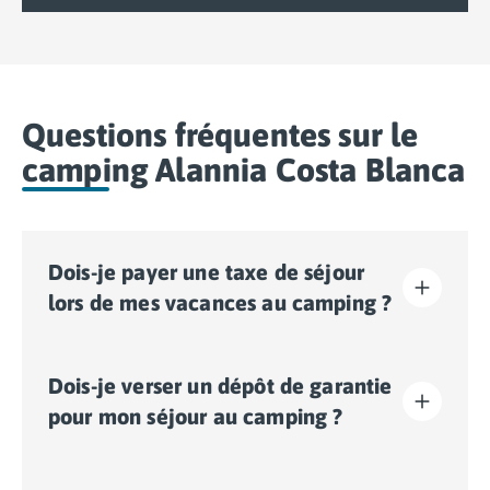
Questions fréquentes sur le
camping Alannia Costa Blanca
Dois-je payer une taxe de séjour
lors de mes vacances au camping ?
La taxe de séjour est établie dans presque tous les
Dois-je verser un dépôt de garantie
sites touristiques. Il vous faudra donc l’acquitter lors
de votre enregistrement en ligne ou une fois sur place.
pour mon séjour au camping ?
Oui, un dépôt de garantie vous sera demandé lors de