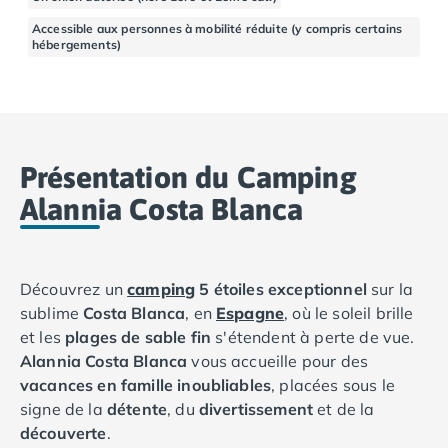
Camping Basse-Normandie
Accessible aux personnes à mobilité réduite (y compris certains
Camping Calvados
hébergements)
Camping Cabourg
Camping Caen
Camping Honfleur
Camping Houlgate
Camping Ouistreham
Présentation du Camping
Camping Manche
Alannia Costa Blanca
Camping Mont Saint Michel
Camping Bretagne
Camping Côtes d'Armor
Camping Erquy
Découvrez un
camping
5 étoiles exceptionnel
sur la
Camping Saint-Cast-le-Guildo
sublime
Costa Blanca
, en
Espagne
, où le soleil brille
Camping Finistère
et les
plages de sable fin
s'étendent à perte de vue.
Camping Benodet
Alannia Costa Blanca
vous accueille pour des
Camping Brest
vacances en famille inoubliables
, placées sous le
Camping Carantec
signe de la
détente
, du
divertissement
et de la
Camping Concarneau
découverte
.