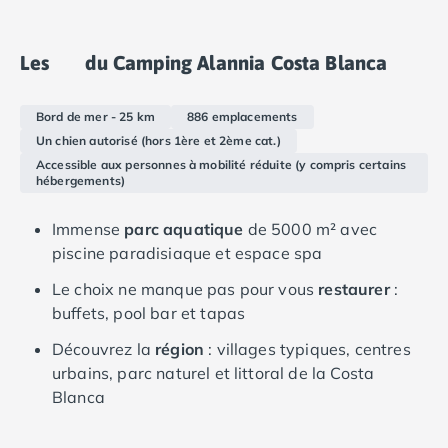
Camping Douarnenez
Camping Fouesnant
Camping Plouescat
Les
du Camping Alannia Costa Blanca
Camping Quimper
Camping Roscoff
Bord de mer - 25 km
886 emplacements
Camping Ille-et-Vilaine
Un chien autorisé (hors 1ère et 2ème cat.)
Camping Cancale
Accessible aux personnes à mobilité réduite (y compris certains
Camping Dinard
hébergements)
Camping Saint-Malo
Camping Morbihan
Immense
parc aquatique
de 5000 m² avec
Camping Auray
piscine paradisiaque et espace spa
Camping Carnac
Le choix ne manque pas pour vous
restaurer
:
Camping La Trinité sur Mer
buffets, pool bar et tapas
Camping Locmariaquer
Camping Penestin
Découvrez la
région
: villages typiques, centres
Camping Quiberon
urbains, parc naturel et littoral de la Costa
Camping Sarzeau
Blanca
Camping Vannes
Camping Champagne-Ardenne