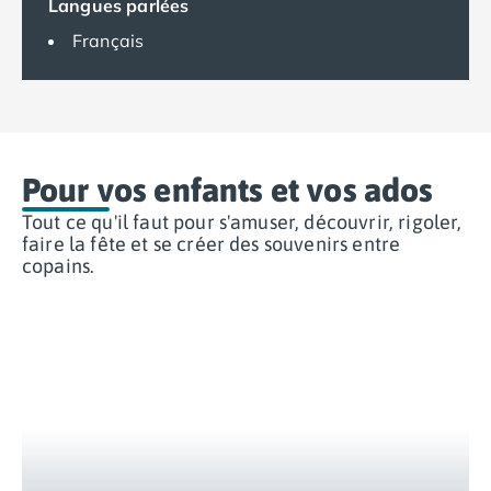
Langues parlées
Camping Espagne
Français
Camping Cantabria
Camping Catalogne
Camping Costa Brava
Camping Barcelone
Camping Blanes
Pour vos enfants et vos ados
Camping Cadaques
Camping Calonge
Tout ce qu'il faut pour s'amuser, découvrir, rigoler,
Camping Empuriabrava
faire la fête et se créer des souvenirs entre
Camping Lloret De Mar
copains.
Camping Palamos
Camping Pals
Camping Platja d'Aro
Camping Tossa de Mar
Camping Costa Dorada
Camping Cambrils
Camping Creixell
Camping Salou