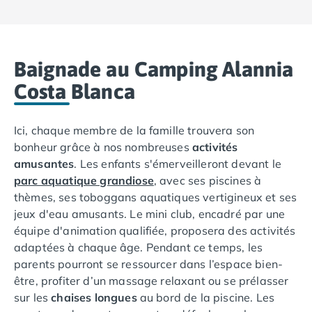
Camping Languedoc-Roussillon
Camping Aude
Camping Gruissan
Baignade au Camping Alannia
Camping Narbonne-Plage
Camping Sigean
Costa Blanca
Camping Gard
Camping Aigues-Mortes
Ici, chaque membre de la famille trouvera son
Camping Grau-du-Roi
bonheur grâce à nos nombreuses
activités
Camping Nîmes
amusantes
. Les enfants s'émerveilleront devant le
Camping Hérault
parc aquatique grandiose
, avec ses piscines à
Camping Agde
thèmes, ses toboggans aquatiques vertigineux et ses
Camping Béziers
jeux d'eau amusants. Le mini club, encadré par une
Camping La Grande Motte
équipe d'animation qualifiée, proposera des activités
Camping Marseillan-Plage
adaptées à chaque âge. Pendant ce temps, les
Camping Montpellier
parents pourront se ressourcer dans l’espace bien-
Camping Palavas-les-Flots
être, profiter d’un massage relaxant ou se prélasser
Camping Sète
sur les
chaises longues
au bord de la piscine. Les
Camping Valras-Plage