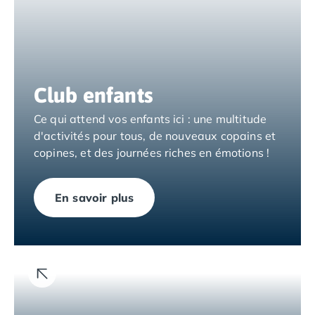
Camping Tarragone
Camping Italie
Camping Abruzzes
Camping Emilie Romagne
Camping Bologne
Camping Cesenatico
Club enfants
Camping Lido Di Spina
Ce qui attend vos enfants ici : une multitude
Camping Ravenne
d'activités pour tous, de nouveaux copains et
Camping Riccione
copines, et des journées riches en émotions !
Camping Rimini
Camping Frioul-Vénétie Julienne
Camping Latium
En savoir plus
Camping Rome
Camping Lombardie
Camping Piémont
Camping Pouilles
Camping Gallipoli
Camping Sardaigne
Camping Alghero