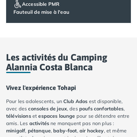
Accessible PMR
Camping Saumur
Fauteuil de mise à l'eau
Camping Vendée
Camping Jard-sur-Mer
Camping La Roche-sur-Yon
Camping La-Tranche-sur-Mer
Camping Les Sables d'Olonne
Camping Noirmoutier
Les activités du Camping
Camping Saint-Gilles-Croix-de-Vie
Alannia Costa Blanca
Camping Saint-Hilaire-De-Riez
Camping Saint-Jean-De-Monts
Camping Picardie
Vivez l'expérience Tohapi
Camping Aisne
Camping Poitou-Charentes
Pour les adolescents, un
Club Ados
est disponible,
Camping Charente-Maritime
avec des
consoles de jeux
, des
poufs confortables
,
Camping Châtelaillon-Plage
télévisions
et
espaces lounge
pour se détendre entre
Camping Fouras
amis. Les
activités
ne manquent pas non plus :
Camping La Rochelle
minigolf
,
pétanque
,
baby-foot
,
air hockey
, et même
Camping Les Mathes