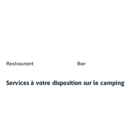
des kilomètres, offrant un cadre idéal pour la détente,
les balades au bord de l’eau, ou les sports nautiques.
Restaurant
Bar
Services à votre disposition sur le camping