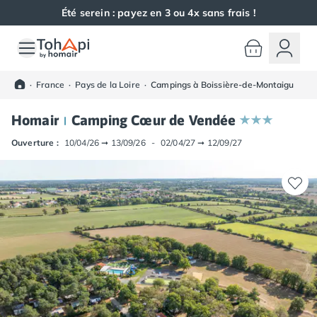
Été serein : payez en 3 ou 4x sans frais !
Toutes nos destinations
Camping France
·
France
·
Pays de la Loire
·
Campings à Boissière-de-Montaigu
Camping Alsace
Camping Bas-Rhin
Homair
Camping Cœur de Vendée
Camping Haut-Rhin
Camping Colmar
Ouverture :
10/04/26
➞
13/09/26
-
02/04/27
➞
12/09/27
Camping Mulhouse
Camping Munster
Camping Aquitaine
Camping Dordogne
Camping Carsac-Aillac
Camping Les Eyzies-de-Tayac-Sireuil
Camping Sarlat
Camping Gironde
Camping Bordeaux
Camping Carcans