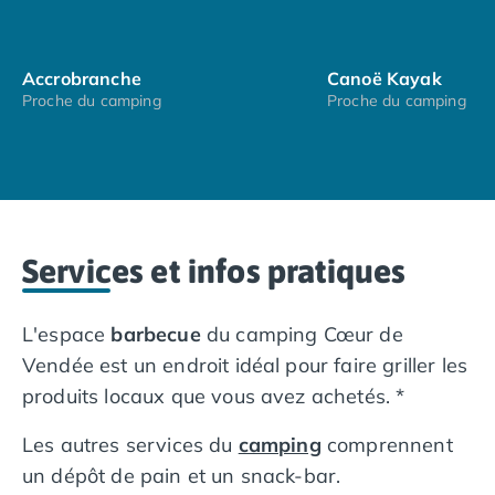
Camping en bord de mer Calvados
Camping en bord de mer Corse
Camping en bord de mer Espagne
Accrobranche
Canoë Kayak
Proche du camping
Proche du camping
Camping en bord de mer France
Camping en bord de mer Gironde
Camping en bord de mer Italie
Camping en bord de mer Les Landes
Camping en bord de mer Portugal
Camping en bord de mer Sardaigne
Services et infos pratiques
Camping en bord de mer Var
Camping en bord de mer Vendée
Camping Les Alpes
L'espace
barbecue
du camping Cœur de
Camping Méditerranée
Vendée est un endroit idéal pour faire griller les
Camping Savoie
produits locaux que vous avez achetés. *
Camping Sud Ouest
Offres spéciales
Les autres services du
camping
comprennent
Bons plans du moment
/promotions/
un dépôt de pain et un snack-bar.
Avantages & autres promotions