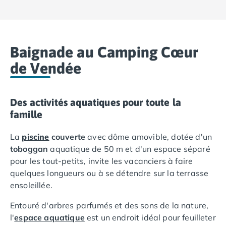
Camping Vias-Plage
Camping Pyrénées-Orientales
Camping Argelès-sur-Mer
Camping Canet-en-Roussillon
Baignade au Camping Cœur
Camping Collioure
Camping Le Barcarès
de Vendée
Camping Perpignan
Camping Saint-Cyprien
Camping Limousin
Des activités aquatiques pour toute la
Camping Corrèze
famille
Camping Lorraine
Camping Vosges
La
piscine
couverte
avec dôme amovible, dotée d'un
Camping Midi-Pyrénées
toboggan
aquatique de 50 m et d'un espace séparé
Camping Aveyron
pour les tout-petits, invite les vacanciers à faire
Camping Millau
quelques longueurs ou à se détendre sur la terrasse
Camping Nant
ensoleillée.
Camping Saint-Amans-des-Cots
Entouré d'arbres parfumés et des sons de la nature,
Camping Gers
l'
espace aquatique
est un endroit idéal pour feuilleter
Camping Lot