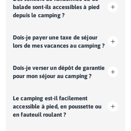
balade sont-ils accessibles à pied
depuis le camping ?
Oui, des sentiers de balade ou de randonnée sont
Dois-je payer une taxe de séjour
accessibles directement à pied depuis la sortie du
camping. C’est l’idéal pour découvrir la nature
lors de mes vacances au camping ?
environnante en plein air et en toute simplicité, sans
avoir à prendre votre véhicule.
La taxe de séjour est établie dans presque tous les
Dois-je verser un dépôt de garantie
sites touristiques. Il vous faudra donc l’acquitter lors
de votre enregistrement en ligne ou une fois sur place.
pour mon séjour au camping ?
Oui, un dépôt de garantie vous sera demandé lors de
Le camping est-il facilement
votre enregistrement en ligne ou une fois sur place.
accessible à pied, en poussette ou
en fauteuil roulant ?