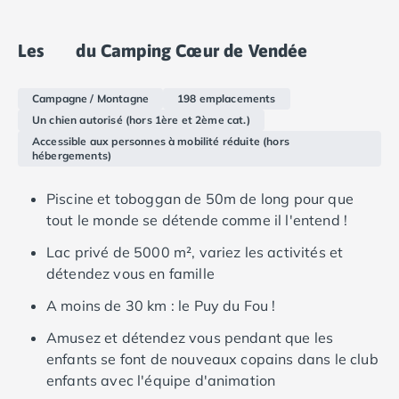
camping-car ont la possibilité de réserver un
Camping Languedoc-Roussillon
emplacement avec raccordement électrique.
Camping Aude
Les
du Camping Cœur de Vendée
Camping Gruissan
Camping Narbonne-Plage
Campagne / Montagne
198 emplacements
Camping Sigean
Un chien autorisé (hors 1ère et 2ème cat.)
Camping Gard
Accessible aux personnes à mobilité réduite (hors
Camping Aigues-Mortes
hébergements)
Camping Grau-du-Roi
Camping Nîmes
Piscine et toboggan de 50m de long pour que
Camping Hérault
tout le monde se détende comme il l'entend !
Camping Agde
Lac privé de 5000 m², variez les activités et
Camping Béziers
détendez vous en famille
Camping La Grande Motte
Camping Marseillan-Plage
A moins de 30 km : le Puy du Fou !
Camping Montpellier
Amusez et détendez vous pendant que les
Camping Palavas-les-Flots
enfants se font de nouveaux copains dans le club
Camping Sète
enfants avec l'équipe d'animation
Camping Valras-Plage