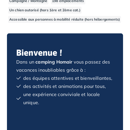
Campagne / Montagne
198 emplacements
Camping Basse-Normandie
Un chien autorisé (hors 1ère et 2ème cat.)
Camping Calvados
Accessible aux personnes à mobilité réduite (hors hébergements)
Camping Cabourg
Camping Caen
Camping Honfleur
Camping Houlgate
Camping Ouistreham
Bienvenue !
Camping Manche
Dans un
camping Homair
vous passez des
Camping Mont Saint Michel
Camping Bretagne
vacances inoubliables grâce à :
Camping Côtes d'Armor
des équipes attentives et bienveillantes,
Camping Erquy
des activités et animations pour tous,
Camping Saint-Cast-le-Guildo
une expérience conviviale et locale
Camping Finistère
unique.
Camping Benodet
Camping Brest
Camping Carantec
Camping Concarneau