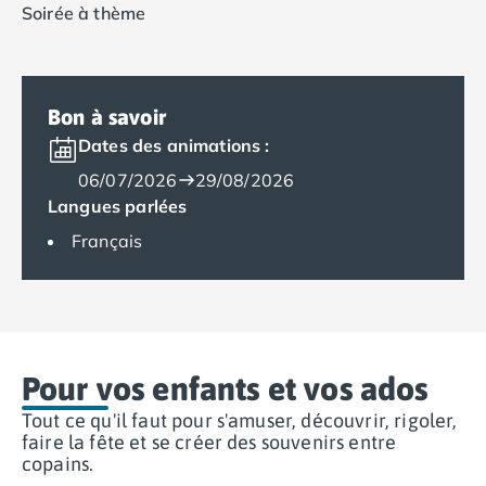
Soirée à thème
Camping Espagne
Camping Cantabria
Camping Catalogne
Camping Costa Brava
Bon à savoir
Camping Barcelone
Dates des animations :
Camping Blanes
06/07/2026
29/08/2026
Camping Cadaques
Langues parlées
Camping Calonge
Camping Empuriabrava
Français
Camping Lloret De Mar
Camping Palamos
Camping Pals
Camping Platja d'Aro
Camping Tossa de Mar
Pour vos enfants et vos ados
Camping Costa Dorada
Camping Cambrils
Tout ce qu'il faut pour s'amuser, découvrir, rigoler,
Camping Creixell
faire la fête et se créer des souvenirs entre
copains.
Camping Salou