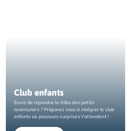
Camping Tarragone
Camping Italie
Camping Abruzzes
Camping Emilie Romagne
Camping Bologne
Camping Cesenatico
Camping Lido Di Spina
Camping Ravenne
Camping Riccione
Camping Rimini
Camping Frioul-Vénétie Julienne
Camping Latium
Camping Rome
Club enfants
Camping Lombardie
Camping Piémont
Envie de rejoindre la tribu des petits
Camping Pouilles
aventuriers ? Préparez vous à intégrer le club
Camping Gallipoli
enfants où plusieurs surprises t'attendent !
Camping Sardaigne
Camping Alghero