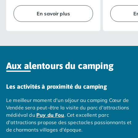
Camping Overijssel
qualité de ses équipements intérieurs
agencé, il vou
Camping Zélande
rendront vos vacances encore plus
intimité… en p
En savoir plus
E
Camping Luxembourg
agréables.
vacances réus
Camping Slovénie
Camping Allemagne
Camping Bade-Wurtemberg
Camping Forêt Noire
Camping Bavière
Camping Rhénanie-Palatinat
Aux alentours du camping
Camping Autriche
Camping Styrie
Idées séjours
Les activités à proximité du camping
Par thématique
Camping 4 étoiles
Le meilleur moment d'un séjour au camping Cœur de
Camping 5 étoiles Tohapi
Vendée sera peut-être la visite du parc d'attractions
Camping avec chiens acceptés
médiéval du
Puy du Fou
. Cet excellent parc
Camping avec parc aquatique
d'attractions propose des spectacles passionnants et
Camping avec piscine
de charmants villages d'époque.
Camping avec piscine chauffée