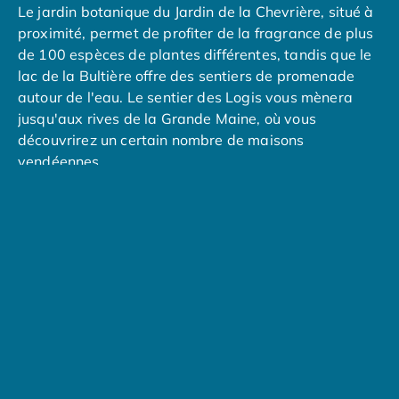
Le jardin botanique du Jardin de la Chevrière, situé à
Camping avec piscine couverte
proximité, permet de profiter de la fragrance de plus
Camping avec spa, espace bien-être
de 100 espèces de plantes différentes, tandis que le
Camping bord de mer
lac de la Bultière offre des sentiers de promenade
Camping Bord de Rivière
autour de l'eau. Le sentier des Logis vous mènera
Camping en bord de lac
jusqu'aux rives de la Grande Maine, où vous
Camping Tohapi agréés VACAF
découvrirez un certain nombre de maisons
Par destination
vendéennes.
Camping 4 étoiles Les Landes
Camping 5 étoiles Bretagne
Si vous avez le temps, prévoyez une visite de la ville
Camping 5 étoiles Vendée
de
Nantes
, où une série d'attractions touristiques
Camping Atlantique
vous attendent, notamment les Machines de l'île de
Camping avec parc aquatique Ardèche
Nantes, le Château des ducs de
Bretagne
et le
Camping avec parc aquatique Bretagne
Musée Jules Verne.
Camping avec parc aquatique Dordogne
Camping avec parc aquatique Espagne
Camping avec parc aquatique Les Landes
Camping avec piscine Annecy
Camping en bord de mer Aquitaine
Camping en bord de mer Bretagne