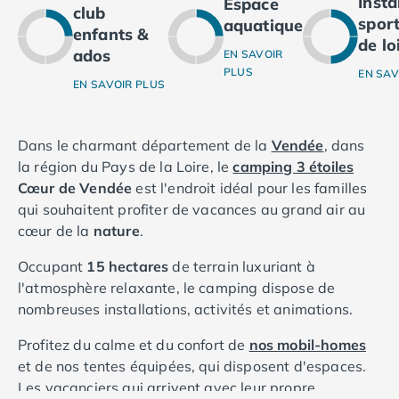
Inst
Espace
club
Camping Ardennes
sport
aquatique
enfants &
Camping Corse
de lo
ados
Camping Corse-du-Sud
EN SAVOIR
PLUS
EN SAV
Camping Bonifacio
EN SAVOIR PLUS
Camping Porto Vecchio
Camping Haute-Corse
Camping Ghisonaccia
Dans le charmant département de la
Vendée
, dans
Camping Saint-Florent
la région du Pays de la Loire, le
camping 3 étoiles
Camping Franche-Comté
Cœur de Vendée
est l'endroit idéal pour les familles
Camping Doubs
qui souhaitent profiter de vacances au grand air au
Camping Jura
cœur de la
nature
.
Camping Clairvaux-les-Lacs
Occupant
15 hectares
de terrain luxuriant à
Camping Haute-Normandie
l'atmosphère relaxante, le camping dispose de
Camping Eure
nombreuses installations, activités et animations.
Camping Ile-de-France
Camping Essonne
Profitez du calme et du confort de
nos mobil-homes
Camping Seine-et-Marne
et de nos tentes équipées, qui disposent d'espaces.
Camping Val d'Oise
Les vacanciers qui arrivent avec leur propre
Camping Val-de-Marne