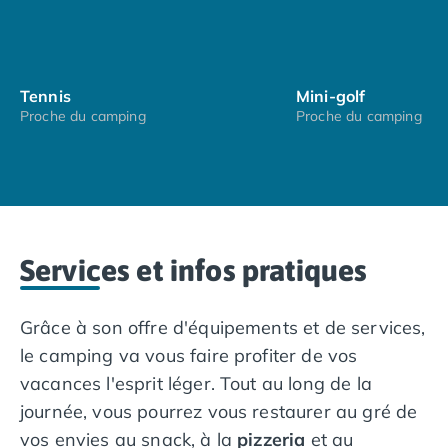
Camping avec piscine couverte
Camping avec spa, espace bien-être
Camping bord de mer
Camping Bord de Rivière
Tennis
Mini-golf
Camping en bord de lac
Proche du camping
Proche du camping
Camping Tohapi agréés VACAF
Par destination
Camping 4 étoiles Les Landes
Camping 5 étoiles Bretagne
Camping 5 étoiles Vendée
Camping Atlantique
Services et infos pratiques
Camping avec parc aquatique Ardèche
Camping avec parc aquatique Bretagne
Grâce à son offre d'équipements et de services,
Camping avec parc aquatique Dordogne
Camping avec parc aquatique Espagne
le camping va vous faire profiter de vos
Camping avec parc aquatique Les Landes
vacances l'esprit léger. Tout au long de la
Camping avec piscine Annecy
journée, vous pourrez vous restaurer au gré de
Camping en bord de mer Aquitaine
vos envies au snack, à la
pizzeria
et au
Camping en bord de mer Bretagne