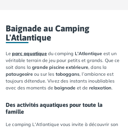
Camping Ardennes
Camping Corse
Camping Corse-du-Sud
Camping Bonifacio
Baignade au Camping
Camping Porto Vecchio
L'Atlantique
Camping Haute-Corse
Camping Ghisonaccia
Camping Saint-Florent
Le
parc aquatique
du camping
L'Atlantique
est un
Camping Franche-Comté
véritable terrain de jeu pour petits et grands. Que ce
Camping Doubs
soit dans la
grande piscine extérieure
, dans la
Camping Jura
pataugeoire
ou sur les
toboggans
, l’ambiance est
Camping Clairvaux-les-Lacs
toujours détendue. Vivez des instants inoubliables
Camping Haute-Normandie
avec des moments de
baignade
et de
relaxation
.
Camping Eure
Camping Ile-de-France
Des activités aquatiques pour toute la
Camping Essonne
famille
Camping Seine-et-Marne
Camping Val d'Oise
Le camping L'Atlantique vous invite à découvrir son
Camping Val-de-Marne