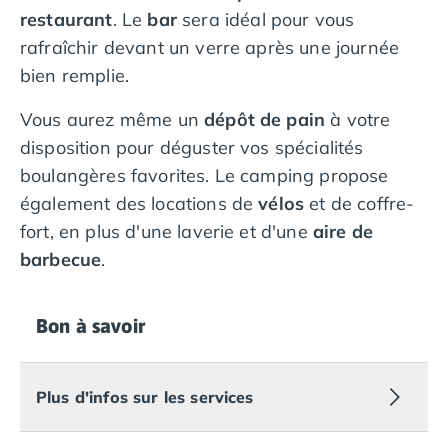
restaurant
. Le
bar
sera idéal pour vous
Camping en bord de mer Calvados
rafraîchir devant un verre après une journée
Camping en bord de mer Corse
Camping en bord de mer Espagne
bien remplie.
Camping en bord de mer France
Vous aurez même un
dépôt de pain
à votre
Camping en bord de mer Gironde
Camping en bord de mer Italie
disposition pour déguster vos spécialités
Camping en bord de mer Les Landes
boulangères favorites. Le camping propose
Camping en bord de mer Portugal
également des locations de
vélos
et de coffre-
Camping en bord de mer Sardaigne
fort, en plus d'une laverie et d'une
aire de
Camping en bord de mer Var
barbecue
.
Camping Les Alpes
Camping Méditerranée
Camping Savoie
Bon à savoir
Camping Sud Ouest
Offres spéciales
Bons plans du moment
/promotions/
Plus d'infos sur les services
Avantages & autres promotions
Programme de fidélité