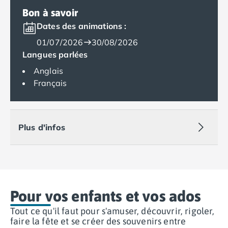
Camping Var
Bon à savoir
Camping Fréjus
Dates des animations :
Camping Hyères les Palmiers
01/07/2026
30/08/2026
Camping Port Grimaud
Langues parlées
Camping Saint-Aygulf
Camping Saint-Mandrier-sur-Mer
Anglais
Camping Saint-Tropez
Français
Camping Toulon
Camping Vaucluse
Camping Avignon
Plus d'infos
Camping Rhône-Alpes
Camping Ardèche
Camping Ruoms
Camping Vallon-Pont-d'Arc
Camping Drôme
Camping Haute-Savoie
Pour vos enfants et vos ados
Camping Annecy
Tout ce qu'il faut pour s'amuser, découvrir, rigoler,
Camping Thonon-les-bains
faire la fête et se créer des souvenirs entre
Camping Isère