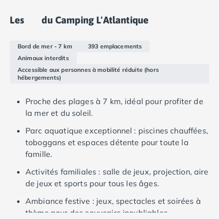
Camping Douarnenez
Camping Fouesnant
Les
du Camping L'Atlantique
Camping Plouescat
Camping Quimper
Bord de mer - 7 km
393 emplacements
Camping Roscoff
Animaux interdits
Camping Ille-et-Vilaine
Accessible aux personnes à mobilité réduite (hors
Camping Cancale
hébergements)
Camping Dinard
Camping Saint-Malo
Proche des plages à 7 km, idéal pour profiter de
Camping Morbihan
la mer et du soleil.
Camping Auray
Parc aquatique exceptionnel : piscines chauffées,
Camping Carnac
toboggans et espaces détente pour toute la
Camping La Trinité sur Mer
famille.
Camping Locmariaquer
Camping Penestin
Activités familiales : salle de jeux, projection, aire
Camping Quiberon
de jeux et sports pour tous les âges.
Camping Sarzeau
Ambiance festive : jeux, spectacles et soirées à
Camping Vannes
thème pour des souvenirs inoubliables.
Camping Champagne-Ardenne