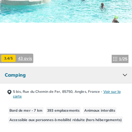
Camping Hourtin
Camping Lacanau
Camping Soulac sur Mer
Camping Vendays-Montalivet
Camping Les Landes
Camping Biscarrosse
Camping Capbreton
Camping Hossegor
43 avis
3.4/5
1/25
Camping Messanges
Camping Moliets et Maa
Camping
Camping Sanguinet
Camping Seignosse
Camping Vieux Boucau les Bains
5 bis, Rue du Chemin de Fer, 85750, Angles, France
-
Voir sur la
Camping Pyrénées Atlantiques
carte
Camping Bayonne
Camping Biarritz
Bord de mer - 7 km
393 emplacements
Animaux interdits
Camping Bidart
Accessible aux personnes à mobilité réduite (hors hébergements)
Camping Hendaye
Camping Saint Jean de Luz