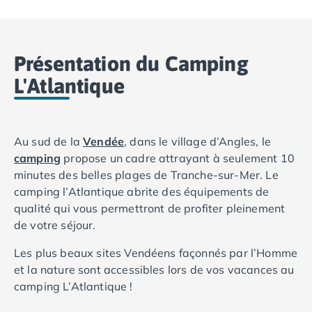
Camping Basse-Normandie
Camping Calvados
Camping Cabourg
Présentation du Camping
Camping Caen
L'Atlantique
Camping Honfleur
Camping Houlgate
Camping Ouistreham
Camping Manche
Au sud de la
Vendée
, dans le village d’Angles, le
Camping Mont Saint Michel
camping
propose un cadre attrayant à seulement 10
Camping Bretagne
minutes des belles plages de Tranche-sur-Mer. Le
Camping Côtes d'Armor
camping l’Atlantique abrite des équipements de
Camping Erquy
qualité qui vous permettront de profiter pleinement
Camping Saint-Cast-le-Guildo
de votre séjour.
Camping Finistère
Camping Benodet
Les plus beaux sites Vendéens façonnés par l’Homme
Camping Brest
et la nature sont accessibles lors de vos vacances au
Camping Carantec
camping L’Atlantique !
Camping Concarneau