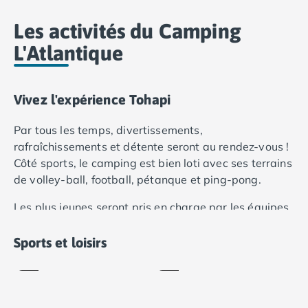
Camping Lot-et-Garonne
Les activités du Camping
Camping Tarn
Camping Nord-Pas-de-Calais
L'Atlantique
Camping Pas-de-Calais
Camping Berck
Camping Boulogne-sur-Mer
Vivez l'expérience Tohapi
Camping Le Portel
Camping Le Touquet
Par tous les temps, divertissements,
Camping Merlimont
rafraîchissements et détente seront au rendez-vous !
Camping Pays de la Loire
Côté sports, le camping est bien loti avec ses terrains
Camping Loire-Atlantique
de volley-ball, football, pétanque et ping-pong.
Camping Guerande
Les plus jeunes seront pris en charge par les équipes
Camping La Baule-Escoublac
d’animation du Club Enfants (6-10 ans) avec jeux,
Camping La Turballe
Terrain
multisports
Pétanque
animations et activités ludiques au menu de leur
Camping Nantes
Sports et loisirs
Inclus
Inclus
séjour.
Camping Pornic
Camping Pornichet
Camping Saint Nazaire
Camping Maine-et-Loire