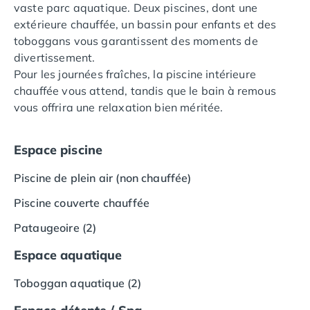
vaste parc aquatique. Deux piscines, dont une
Camping Languedoc-Roussillon
extérieure chauffée, un bassin pour enfants et des
Camping Aude
toboggans vous garantissent des moments de
Camping Gruissan
divertissement.
Camping Narbonne-Plage
Pour les journées fraîches, la piscine intérieure
Camping Sigean
chauffée vous attend, tandis que le bain à remous
Camping Gard
vous offrira une relaxation bien méritée.
Camping Aigues-Mortes
Camping Grau-du-Roi
Camping Nîmes
Espace piscine
Camping Hérault
Piscine de plein air (non chauffée)
Camping Agde
Camping Béziers
Piscine couverte chauffée
Camping La Grande Motte
Pataugeoire (2)
Camping Marseillan-Plage
Camping Montpellier
Espace aquatique
Camping Palavas-les-Flots
Camping Sète
Toboggan aquatique (2)
Camping Valras-Plage