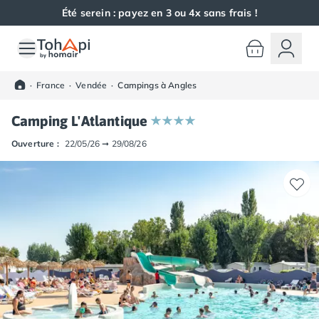
Été serein : payez en 3 ou 4x sans frais !
Toutes nos destinations
Camping France
·
France
·
Vendée
·
Campings à Angles
Camping Alsace
Camping Bas-Rhin
Camping L'Atlantique
Camping Haut-Rhin
Camping Colmar
Ouverture :
22/05/26
➞
29/08/26
Camping Mulhouse
Camping Munster
Camping Aquitaine
Camping Dordogne
Camping Carsac-Aillac
Camping Les Eyzies-de-Tayac-Sireuil
Camping Sarlat
Camping Gironde
Camping Bordeaux
Camping Carcans