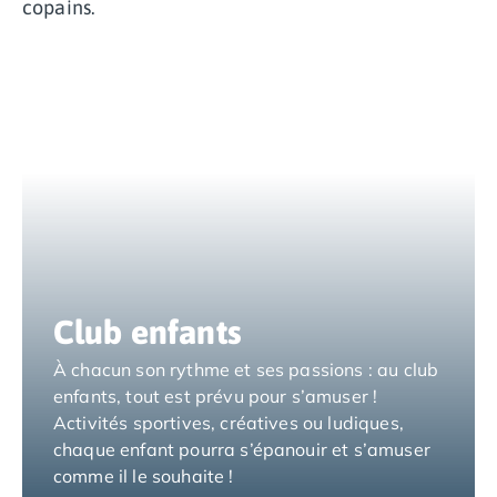
copains.
Camping Espagne
Camping Cantabria
Camping Catalogne
Camping Costa Brava
Camping Barcelone
Camping Blanes
Camping Cadaques
Camping Calonge
Camping Empuriabrava
Camping Lloret De Mar
Camping Palamos
Camping Pals
Club enfants
Camping Platja d'Aro
À chacun son rythme et ses passions : au club
Camping Tossa de Mar
enfants, tout est prévu pour s’amuser !
Camping Costa Dorada
Activités sportives, créatives ou ludiques,
Camping Cambrils
chaque enfant pourra s’épanouir et s’amuser
Camping Creixell
comme il le souhaite !
Camping Salou