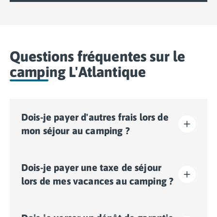
Questions fréquentes sur le
camping L'Atlantique
Dois-je payer d'autres frais lors de
mon séjour au camping ?
Sur ce camping, une éco-participation est demandée
Dois-je payer une taxe de séjour
afin de financer une partie des actions de
développement durable du camping. Il vous faudra
lors de mes vacances au camping ?
donc l’acquitter lors de votre enregistrement en ligne
ou une fois sur place.
La taxe de séjour est établie dans presque tous les