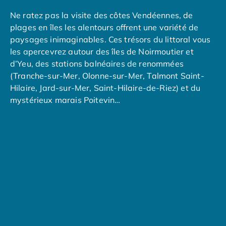
Camping Overijssel
Ne ratez pas la visite des côtes Vendéennes, de
Camping Zélande
plages en îles les alentours offrent une variété de
Camping Luxembourg
paysages inimaginables. Ces trésors du littoral vous
Camping Slovénie
les apercevrez autour des îles de Noirmoutier et
Camping Allemagne
d’Yeu, des stations balnéaires de renommées
Camping Bade-Wurtemberg
(Tranche-sur-Mer, Olonne-sur-Mer, Talmont Saint-
Camping Forêt Noire
Hilaire, Jard-sur-Mer, Saint-Hilaire-de-Riez) et du
Camping Bavière
mystérieux marais Poitevin…
Camping Rhénanie-Palatinat
Camping Autriche
Camping Styrie
Idées séjours
Par thématique
Camping 4 étoiles
Camping 5 étoiles Tohapi
Camping avec chiens acceptés
Camping avec parc aquatique
Camping avec piscine
Camping avec piscine chauffée