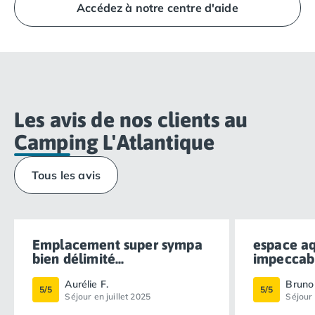
Accédez à notre centre d'aide
directement à la Réception du camping.
Les avis de nos clients au
Camping L'Atlantique
Tous les avis
Emplacement super sympa
espace a
bien délimité...
impeccabl
Aurélie F.
Bruno 
5/5
5/5
Séjour en juillet 2025
Séjour