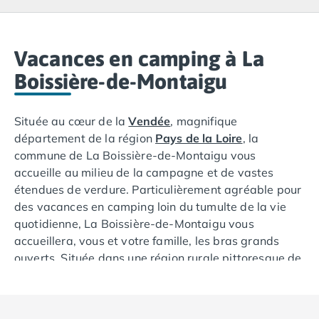
Camping Lacanau
Camping Soulac sur Mer
Camping Vendays-Montalivet
Camping Les Landes
Vacances en camping à La
Camping Biscarrosse
Boissière-de-Montaigu
Camping Capbreton
Camping Hossegor
Située au cœur de la
Vendée
, magnifique
Camping Messanges
département de la région
Pays de la Loire
, la
Camping Moliets et Maa
commune de La Boissière-de-Montaigu vous
Camping Sanguinet
accueille au milieu de la campagne et de vastes
Camping Seignosse
étendues de verdure. Particulièrement agréable pour
Camping Vieux Boucau les Bains
des vacances en camping loin du tumulte de la vie
Camping Pyrénées Atlantiques
quotidienne, La Boissière-de-Montaigu vous
Camping Bayonne
accueillera, vous et votre famille, les bras grands
Camping Biarritz
ouverts. Située dans une région rurale pittoresque de
Camping Bidart
l'ouest de la
France
, à environ 50 km au sud de
Camping Hendaye
Nantes, la ville est un point de départ idéal pour
Camping Saint Jean de Luz
toutes sortes d'activités et d'aventures en Vendée.
Camping Basse-Normandie