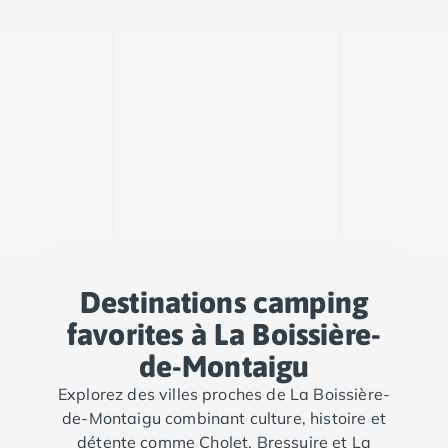
Camping Argelès-sur-Mer
Camping Canet-en-Roussillon
Camping Collioure
Camping Le Barcarès
Camping Perpignan
Camping Saint-Cyprien
Camping Limousin
Camping Corrèze
Camping Lorraine
Camping Vosges
Camping Midi-Pyrénées
Camping Aveyron
Destinations camping
Camping Millau
favorites à La Boissière-
Camping Nant
Camping Saint-Amans-des-Cots
de-Montaigu
Camping Gers
Explorez des villes proches de La Boissière-
Camping Lot
de-Montaigu combinant culture, histoire et
Camping Lot-et-Garonne
détente comme Cholet, Bressuire et La