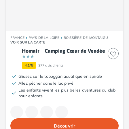
Camping Plouescat
Camping Quimper
Camping Roscoff
Camping Ille-et-Vilaine
Camping Cancale
FRANCE
PAYS DE LA LOIRE
BOISSIÈRE-DE-MONTAIGU
Camping Dinard
VOIR SUR LA CARTE
Camping Saint-Malo
Homair
Camping Cœur de Vendée
Camping Morbihan
Camping Auray
4.1/5
277
avis clients
Camping Carnac
Camping La Trinité sur Mer
Glissez sur le toboggan aquatique en spirale
Camping Locmariaquer
Allez pêcher dans le lac privé
Camping Penestin
Les enfants vivent les plus belles aventures au club
Camping Quiberon
pour enfants
Camping Sarzeau
Camping Vannes
Camping Champagne-Ardenne
Camping Ardennes
Découvrir