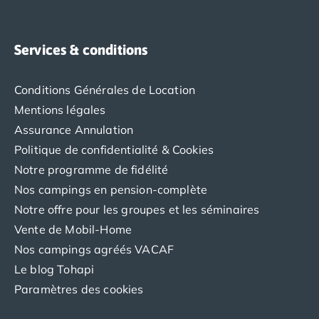
Camping Abruzzes
Camping Emilie Romagne
Camping Bologne
Services & conditions
Camping Cesenatico
Camping Lido Di Spina
Conditions Générales de Location
Camping Ravenne
Mentions légales
Camping Riccione
Assurance Annulation
Camping Rimini
Politique de confidentialité & Cookies
Camping Frioul-Vénétie Julienne
Camping Latium
Notre programme de fidélité
Camping Rome
Nos campings en pension-complète
Camping Lombardie
Notre offre pour les groupes et les séminaires
Camping Piémont
Vente de Mobil-Home
Camping Pouilles
Nos campings agréés VACAF
Camping Gallipoli
Le blog Tohapi
Camping Sardaigne
Camping Alghero
Paramètres des cookies
Camping Muravera