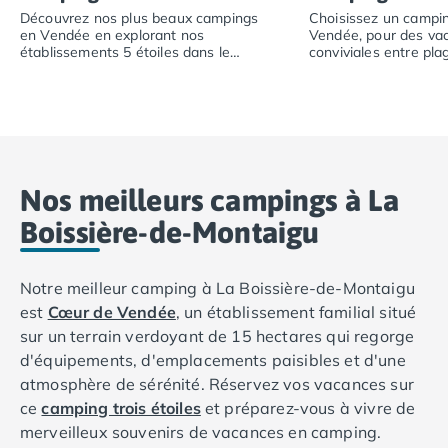
Camping Vendée
Découvrez nos plus beaux campings
Choisissez un campin
Camping Jard-sur-Mer
en Vendée en explorant nos
Vendée, pour des va
établissements 5 étoiles dans le
conviviales entre plag
Camping La Roche-sur-Yon
département.
moments en famille.
Camping La-Tranche-sur-Mer
Découvrez nos plus beaux campings en Vendée en explor
Choisissez un camp
Camping Les Sables d'Olonne
Camping Noirmoutier
Camping Saint-Gilles-Croix-de-Vie
Camping Saint-Hilaire-De-Riez
Nos meilleurs campings à La
Camping Saint-Jean-De-Monts
Boissière-de-Montaigu
Camping Picardie
Camping Aisne
Camping Poitou-Charentes
Notre meilleur camping à La Boissière-de-Montaigu
Camping Charente-Maritime
est
Cœur de Vendée
, un établissement familial situé
Camping Châtelaillon-Plage
sur un terrain verdoyant de 15 hectares qui regorge
Camping Fouras
d'équipements, d'emplacements paisibles et d'une
Camping La Rochelle
atmosphère de sérénité. Réservez vos vacances sur
Camping Les Mathes
ce
camping trois étoiles
et préparez-vous à vivre de
Camping Royan
merveilleux souvenirs de vacances en camping.
Camping Saint-Georges-de-Didonne