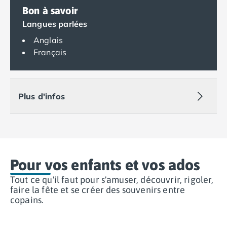
Camping Var
Bon à savoir
Camping Fréjus
Langues parlées
Camping Hyères les Palmiers
Anglais
Camping Port Grimaud
Français
Camping Saint-Aygulf
Camping Saint-Mandrier-sur-Mer
Camping Saint-Tropez
Camping Toulon
Plus d'infos
Camping Vaucluse
Camping Avignon
Camping Rhône-Alpes
Camping Ardèche
Camping Ruoms
Pour vos enfants et vos ados
Camping Vallon-Pont-d'Arc
Camping Drôme
Tout ce qu'il faut pour s'amuser, découvrir, rigoler,
faire la fête et se créer des souvenirs entre
Camping Haute-Savoie
copains.
Camping Annecy
Camping Thonon-les-bains
Camping Isère