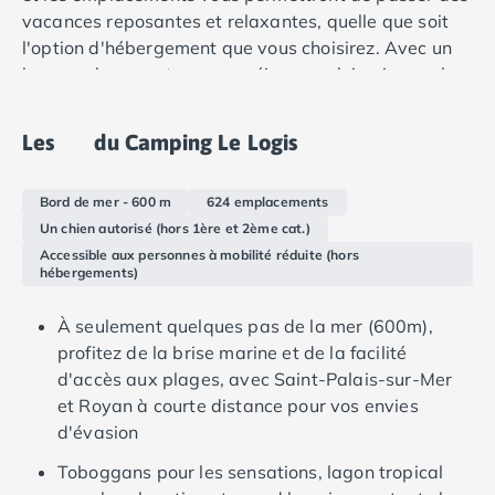
Camping Douarnenez
vacances reposantes et relaxantes, quelle que soit
Camping Fouesnant
l'option d'hébergement que vous choisirez. Avec un
Camping Plouescat
bon emplacement pour un séjour en plein air pour les
Camping Quimper
familles en
France
.
Camping Roscoff
Camping Ille-et-Vilaine
Les
du Camping Le Logis
Camping Cancale
Camping Dinard
Bord de mer - 600 m
624 emplacements
Camping Saint-Malo
Un chien autorisé (hors 1ère et 2ème cat.)
Camping Morbihan
Accessible aux personnes à mobilité réduite (hors
Camping Auray
hébergements)
Camping Carnac
Camping La Trinité sur Mer
À seulement quelques pas de la mer (600m),
Camping Locmariaquer
profitez de la brise marine et de la facilité
Camping Penestin
d'accès aux plages, avec Saint-Palais-sur-Mer
Camping Quiberon
et Royan à courte distance pour vos envies
Camping Sarzeau
d'évasion
Camping Vannes
Toboggans pour les sensations, lagon tropical
Camping Champagne-Ardenne