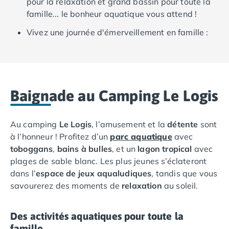
pour la relaxation et grand bassin pour toute la
Camping Ardennes
famille... le bonheur aquatique vous attend !
Camping Corse
Camping Corse-du-Sud
Vivez une journée d'émerveillement en famille :
Camping Bonifacio
Le célèbre zoo de la Palmyre n'attend que vous
Camping Porto Vecchio
pour une aventure fascinante au cœur du monde
Camping Haute-Corse
animal, à quelques kilomètres seulement du
Camping Ghisonaccia
camping.
Baignade au Camping Le Logis
Camping Saint-Florent
Camping Franche-Comté
Camping Doubs
Au camping
Le Logis
, l’amusement et la
détente
sont
Camping Jura
à l’honneur ! Profitez d’un
parc aquatique
avec
Camping Clairvaux-les-Lacs
toboggans
,
bains à bulles
, et un
lagon tropical
avec
Camping Haute-Normandie
plages de sable blanc. Les plus jeunes s’éclateront
Camping Eure
dans l’
espace de jeux aqualudiques
, tandis que vous
Camping Ile-de-France
savourerez des moments de
relaxation
au soleil.
Camping Essonne
Camping Seine-et-Marne
Des activités aquatiques pour toute la
Camping Val d'Oise
famille
Camping Val-de-Marne