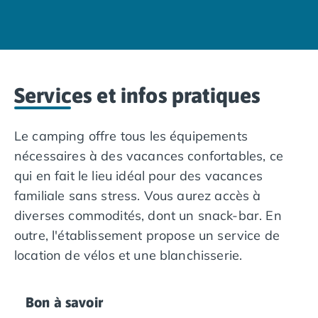
Camping avec piscine couverte
Camping avec spa, espace bien-être
Camping bord de mer
Camping Bord de Rivière
Camping en bord de lac
Services et infos pratiques
Camping Tohapi agréés VACAF
Par destination
Camping 4 étoiles Les Landes
Le camping offre tous les équipements
Camping 5 étoiles Bretagne
nécessaires à des vacances confortables, ce
Camping 5 étoiles Vendée
qui en fait le lieu idéal pour des vacances
Camping Atlantique
familiale sans stress. Vous aurez accès à
Camping avec parc aquatique Ardèche
diverses commodités, dont un snack-bar. En
Camping avec parc aquatique Bretagne
Camping avec parc aquatique Dordogne
outre, l'établissement propose un service de
Camping avec parc aquatique Espagne
location de vélos et une blanchisserie.
Camping avec parc aquatique Les Landes
Camping avec piscine Annecy
Camping en bord de mer Aquitaine
Bon à savoir
Camping en bord de mer Bretagne