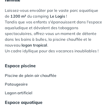
Camping Languedoc-Roussillon
Laissez-vous envoûter par le vaste parc aquatique
Camping Aude
de
1200 m²
du camping
Le Logis
!
Camping Gruissan
Tandis que vos enfants s'épanouissent dans l'espace
Camping Narbonne-Plage
aqualudique et dévalent des toboggans
Camping Sigean
spectaculaires, offrez-vous un moment de détente
Camping Gard
dans les bains à bulles, la piscine chauffée et le
Camping Aigues-Mortes
nouveau
lagon tropical
.
Camping Grau-du-Roi
Un cadre idyllique pour des vacances inoubliables !
Camping Nîmes
Camping Hérault
Camping Agde
Espace piscine
Camping Béziers
Camping La Grande Motte
Piscine de plein air chauffée
Camping Marseillan-Plage
Pataugeoire
Camping Montpellier
Camping Palavas-les-Flots
Lagon artificiel
Camping Sète
Espace aquatique
Camping Valras-Plage