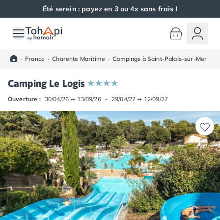
Été serein : payez en 3 ou 4x sans frais !
Toutes nos destinations
Camping France
·
France
·
Charente Maritime
·
Campings à Saint-Palais-sur-Mer
Camping Alsace
Camping Bas-Rhin
Camping Le Logis
Camping Haut-Rhin
Camping Colmar
Ouverture :
30/04/26
➞
13/09/26
-
29/04/27
➞
12/09/27
Camping Mulhouse
Camping Munster
Camping Aquitaine
Camping Dordogne
Camping Carsac-Aillac
Camping Les Eyzies-de-Tayac-Sireuil
Camping Sarlat
Camping Gironde
Camping Bordeaux
Camping Carcans