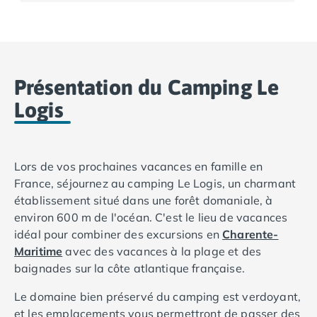
Camping Basse-Normandie
Camping Calvados
Camping Cabourg
Camping Caen
Présentation du Camping Le
Camping Honfleur
Camping Houlgate
Logis
Camping Ouistreham
Camping Manche
Camping Mont Saint Michel
Lors de vos prochaines vacances en famille en
Camping Bretagne
France, séjournez au camping Le Logis, un charmant
Camping Côtes d'Armor
établissement situé dans une forêt domaniale, à
Camping Erquy
environ 600 m de l'océan. C'est le lieu de vacances
Camping Saint-Cast-le-Guildo
idéal pour combiner des excursions en
Charente-
Camping Finistère
Maritime
avec des vacances à la plage et des
Camping Benodet
baignades sur la côte atlantique française.
Camping Brest
Camping Carantec
Le domaine bien préservé du camping est verdoyant,
Camping Concarneau
et les emplacements vous permettront de passer des