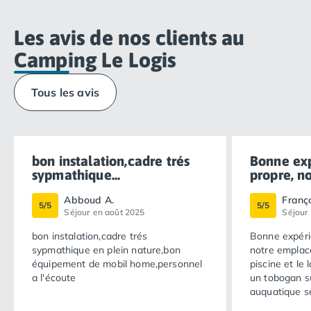
Les avis de nos clients au
Camping Le Logis
Tous les avis
bon instalation,cadre trés
Bonne ex
sypmathique...
propre, no
Abboud A.
Franço
5/5
5/5
Séjour en août 2025
Séjour
bon instalation,cadre trés
Bonne expéri
sypmathique en plein nature,bon
notre emplace
équipement de mobil home,personnel
piscine et le
a l'écoute
un tobogan s
auquatique se