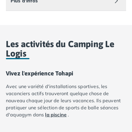
Plus d'infos
Camping Lot-et-Garonne
Camping Tarn
Camping Nord-Pas-de-Calais
Camping Pas-de-Calais
Camping Berck
Camping Boulogne-sur-Mer
Les activités du Camping Le
Camping Le Portel
Logis
Camping Le Touquet
Camping Merlimont
Camping Pays de la Loire
Vivez l'expérience Tohapi
Camping Loire-Atlantique
Camping Guerande
Avec une variété d'installations sportives, les
Camping La Baule-Escoublac
vacanciers actifs trouveront quelque chose de
Camping La Turballe
nouveau chaque jour de leurs vacances. Ils peuvent
Camping Nantes
pratiquer une sélection de sports de balle séances
Camping Pornic
d'aquagym dans
la piscine
.
Camping Pornichet
Camping Saint Nazaire
Les enfants peuvent s'amuser sur l'aire de jeux et, en
Basket-
Camping Maine-et-Loire