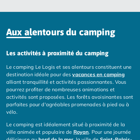
Camping Nord Portugal
Camping Porto
Camping Croatie
Camping Comté de Zadar
Aux alentours du camping
Camping Dalmatie
Camping Istrie
Camping Porec
Les activités à proximité du camping
Camping Pula
Le camping Le Logis et ses alentours constituent une
Camping Rovinj
destination idéale pour des
vacances en camping
Camping Kvarner
alliant tranquillité et activités passionnantes. Vous
Autres destinations
pourrez profiter de nombreuses animations et
Camping Suisse
activités sont proposées. Les forêts avoisinantes sont
Camping Belgique
parfaites pour d'agréables promenades à pied ou à
Camping Pays-Bas
vélo.
Camping Brabant-Septentrional
Camping Frise
Le camping est idéalement situé à proximité de la
Camping Hollande-Méridionale
ville animée et populaire de
Royan
. Pour une journée
Camping Limbourg
délicieuse au
bord de la mer
, la ville de
Saint-Palais-