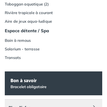
Camping Vias-Plage
Toboggan aquatique (2)
Camping Pyrénées-Orientales
Rivière tropicale à courant
Camping Argelès-sur-Mer
Camping Canet-en-Roussillon
Aire de jeux aqua-ludique
Camping Collioure
Camping Le Barcarès
Espace détente / Spa
Camping Perpignan
Bain à remous
Camping Saint-Cyprien
Camping Limousin
Solarium - terrasse
Camping Corrèze
Transats
Camping Lorraine
Camping Vosges
Camping Midi-Pyrénées
Camping Aveyron
Bon à savoir
Camping Millau
Bracelet obligatoire
Camping Nant
Camping Saint-Amans-des-Cots
Camping Gers
Camping Lot