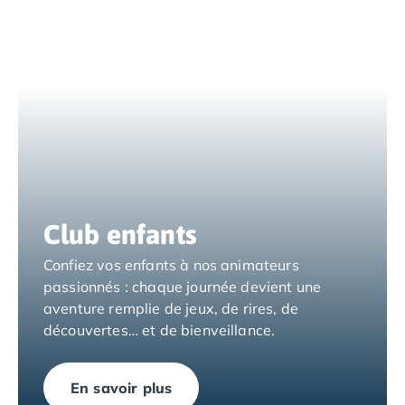
Camping Espagne
Camping Cantabria
Camping Catalogne
Camping Costa Brava
Camping Barcelone
Camping Blanes
Camping Cadaques
Camping Calonge
Camping Empuriabrava
Camping Lloret De Mar
Club enfants
Camping Palamos
Camping Pals
Confiez vos enfants à nos animateurs
Camping Platja d'Aro
passionnés : chaque journée devient une
Camping Tossa de Mar
aventure remplie de jeux, de rires, de
Camping Costa Dorada
découvertes… et de bienveillance.
Camping Cambrils
Camping Creixell
En savoir plus
Camping Salou