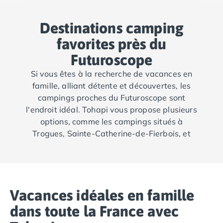
Camping Saint-Palais-sur-Mer
Camping Provence-Alpes-Côte d'Azur
Destinations camping
Camping Alpes-de-Haute-Provence
favorites près du
Camping Castellane
Futuroscope
Camping Gréoux les Bains
Camping Alpes-Maritimes
Si vous êtes à la recherche de vacances en
Camping Antibes
famille, alliant détente et découvertes, les
Camping Cagnes-sur-Mer
campings proches du Futuroscope sont
Camping Nice
l'endroit idéal. Tohapi vous propose plusieurs
Camping Bouches du Rhône
options, comme les campings situés à
Camping Aix-en-Provence
Trogues, Sainte-Catherine-de-Fierbois, et
Camping Arles
Saint-Laurent-de-la-Prée, tous proches du
Camping Cassis
parc d’attractions. Ces campings sont
Camping La Ciotat
l’opportunité de profiter de moments de loisirs
Camping La Roque-d'Anthéron
et de détente dans un cadre naturel, tout en
Camping Marseille
Vacances idéales en famille
étant à proximité du Futuroscope.
Camping Martigues
dans toute la France avec
Camping Var