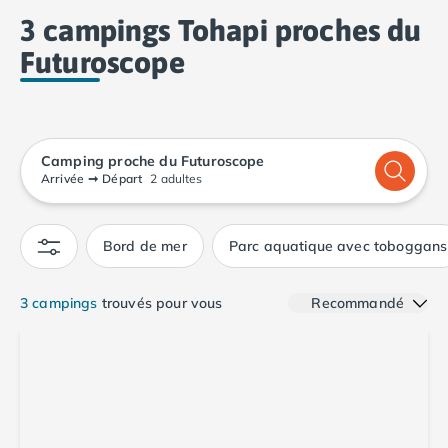
Camping Calvados
3 campings Tohapi proches du
Camping Cabourg
Futuroscope
Camping Caen
Camping Honfleur
Camping Houlgate
Camping Ouistreham
Camping Manche
Camping proche du Futuroscope
Camping Mont Saint Michel
Arrivée
➞
Départ
2 adultes
Camping Bretagne
Camping Côtes d'Armor
Bord de mer
Parc aquatique avec toboggans
Camping Erquy
Camping Saint-Cast-le-Guildo
Camping Finistère
3 campings
trouvés pour vous
Recommandé
Camping Benodet
Camping Brest
Camping Carantec
Camping Concarneau
Camping Douarnenez
Camping Fouesnant