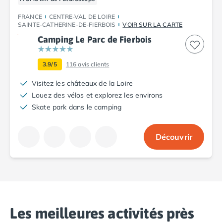
Camping Argelès-sur-Mer
FRANCE
CENTRE-VAL DE LOIRE
Camping Canet-en-Roussillon
SAINTE-CATHERINE-DE-FIERBOIS
VOIR SUR LA CARTE
Camping Collioure
Camping Le Parc de Fierbois
Camping Le Barcarès
Camping Perpignan
3.9/5
116
avis clients
Camping Saint-Cyprien
Camping Limousin
Visitez les châteaux de la Loire
Camping Corrèze
Louez des vélos et explorez les environs
Camping Lorraine
Skate park dans le camping
Camping Vosges
Camping Midi-Pyrénées
Découvrir
Camping Aveyron
Camping Millau
Camping Nant
Camping Saint-Amans-des-Cots
Camping Gers
Camping Lot
Les meilleures activités près
Camping Lot-et-Garonne