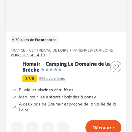
Camping Plouescat
Camping Quimper
Camping Roscoff
Camping Ille-et-Vilaine
Camping Cancale
À 70.4 km de Futuroscope
Camping Dinard
Camping Saint-Malo
FRANCE
CENTRE-VAL DE LOIRE
VARENNES-SUR-LOIRE
Camping Morbihan
VOIR SUR LA CARTE
Camping Auray
Homair
Camping Le Domaine de la
Camping Carnac
Brèche
Camping La Trinité sur Mer
3.7/5
529
avis clients
Camping Locmariaquer
Plusieurs piscines chauffées
Camping Penestin
Idéal pour les enfants : balades à poney
Camping Quiberon
A deux pas de Saumur et proche de la vallée de la
Camping Sarzeau
Loire
Camping Vannes
Camping Champagne-Ardenne
Camping Ardennes
Découvrir