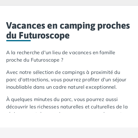
Camping Lacanau
Camping Soulac sur Mer
Camping Vendays-Montalivet
Camping Les Landes
Vacances en camping proches
Camping Biscarrosse
du Futuroscope
Camping Capbreton
Camping Hossegor
A la recherche d'un lieu de vacances en famille
Camping Messanges
proche du Futuroscope ?
Camping Moliets et Maa
Camping Sanguinet
Avec notre sélection de campings à proximité du
Camping Seignosse
parc d'attractions, vous pourrez profiter d'un séjour
Camping Vieux Boucau les Bains
inoubliable dans un cadre naturel exceptionnel.
Camping Pyrénées Atlantiques
Camping Bayonne
À quelques minutes du parc, vous pourrez aussi
Camping Biarritz
découvrir les richesses naturelles et culturelles de la
Camping Bidart
région, avant de revenir vous ressourcer dans votre
Camping Hendaye
camping, après une journée d'aventures.
Camping Saint Jean de Luz
Camping Basse-Normandie