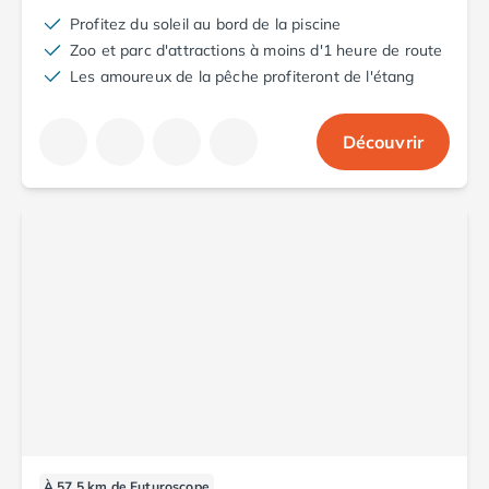
Camping Aude
Profitez du soleil au bord de la piscine
Camping Gruissan
Zoo et parc d'attractions à moins d'1 heure de route
Camping Narbonne-Plage
Les amoureux de la pêche profiteront de l'étang
Camping Sigean
Camping Gard
Découvrir
Camping Aigues-Mortes
Camping Grau-du-Roi
Camping Nîmes
Camping Hérault
Camping Agde
Camping Béziers
Camping La Grande Motte
Camping Marseillan-Plage
Camping Montpellier
Camping Palavas-les-Flots
Camping Sète
Camping Valras-Plage
Camping Vias-Plage
Camping Pyrénées-Orientales
À 57.5 km de Futuroscope