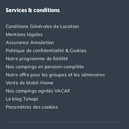
Camping avec spa, espace bien-être
Camping bord de mer
Services & conditions
Camping Bord de Rivière
Camping en bord de lac
Conditions Générales de Location
Camping Tohapi agréés VACAF
Mentions légales
Par destination
Camping 4 étoiles Les Landes
Assurance Annulation
Camping 5 étoiles Bretagne
Politique de confidentialité & Cookies
Camping 5 étoiles Vendée
Notre programme de fidélité
Camping Atlantique
Nos campings en pension-complète
Camping avec parc aquatique Ardèche
Notre offre pour les groupes et les séminaires
Camping avec parc aquatique Bretagne
Vente de Mobil-Home
Camping avec parc aquatique Dordogne
Camping avec parc aquatique Espagne
Nos campings agréés VACAF
Camping avec parc aquatique Les Landes
Le blog Tohapi
Camping avec piscine Annecy
Paramètres des cookies
Camping en bord de mer Aquitaine
Camping en bord de mer Bretagne
Camping en bord de mer Calvados