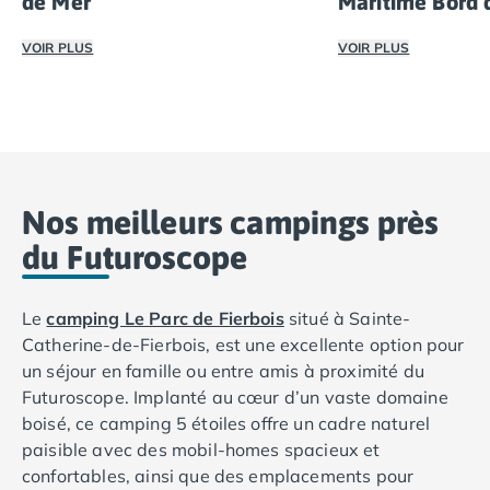
de Mer
Maritime Bord 
Camping Cantabria
Camping Catalogne
VOIR PLUS
VOIR PLUS
Camping Costa Brava
Camping Barcelone
Pour vos vacances en famille sur l'Île d'Oléron, les campi
Vivez des vacance
Camping Blanes
Camping Cadaques
Camping Calonge
Camping Empuriabrava
Nos meilleurs campings près
Camping Lloret De Mar
Camping Palamos
du Futuroscope
Camping Pals
Camping Platja d'Aro
Le
camping Le Parc de Fierbois
situé à Sainte-
Camping Tossa de Mar
Catherine-de-Fierbois, est une excellente option pour
Camping Costa Dorada
un séjour en famille ou entre amis à proximité du
Camping Cambrils
Futuroscope. Implanté au cœur d’un vaste domaine
Camping Creixell
boisé, ce camping 5 étoiles offre un cadre naturel
Camping Salou
paisible avec des mobil-homes spacieux et
Camping Tarragone
confortables, ainsi que des emplacements pour
Camping Italie