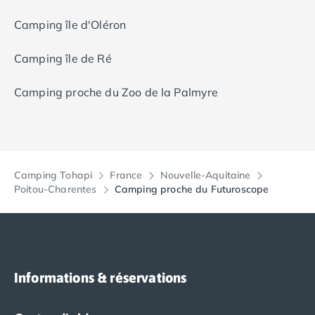
Camping Porto
expérience de vacances unique pour les familles et les
Camping Croatie
Camping île d'Oléron
amis, avec une multitude d'activités et de loisirs pour
tous les âges.
Camping Comté de Zadar
Camping Dalmatie
Camping île de Ré
Camping Istrie
Camping Porec
Camping proche du Zoo de la Palmyre
Camping Pula
Camping Rovinj
Camping Kvarner
Autres destinations
Camping Tohapi
France
Nouvelle-Aquitaine
Camping Suisse
Poitou-Charentes
Camping proche du Futuroscope
Camping Belgique
Camping Pays-Bas
Camping Brabant-Septentrional
Camping Frise
Camping Hollande-Méridionale
Informations & réservations
Camping Limbourg
Camping Overijssel
Camping Zélande