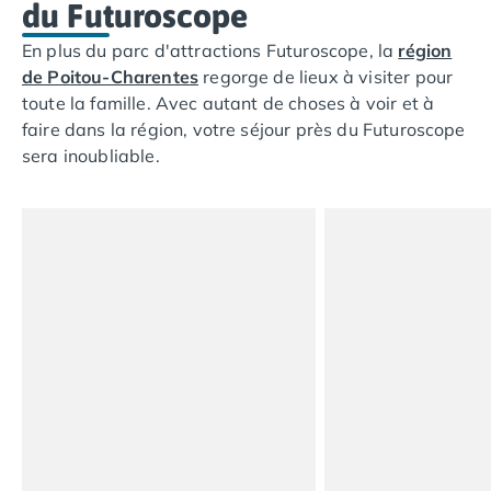
Camping Tarn
du Futuroscope
Camping Nord-Pas-de-Calais
En plus du parc d'attractions Futuroscope, la
région
Camping Pas-de-Calais
de Poitou-Charentes
regorge de lieux à visiter pour
Camping Berck
toute la famille. Avec autant de choses à voir et à
Camping Boulogne-sur-Mer
faire dans la région, votre séjour près du Futuroscope
Camping Le Portel
sera inoubliable.
Camping Le Touquet
Camping Merlimont
Camping Pays de la Loire
Camping Loire-Atlantique
Camping Guerande
Camping La Baule-Escoublac
Camping La Turballe
Camping Nantes
Camping Pornic
Camping Pornichet
Camping Saint Nazaire
Camping Maine-et-Loire
Camping Saumur