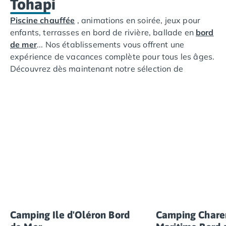
Tohapi
Camping Fréjus
Camping Hyères les Palmiers
Piscine chauffée
, animations en soirée, jeux pour
Camping Port Grimaud
enfants, terrasses en bord de rivière, ballade en
bord
Camping Saint-Aygulf
de mer
... Nos établissements vous offrent une
Camping Saint-Mandrier-sur-Mer
expérience de vacances complète pour tous les âges.
Camping Saint-Tropez
Découvrez dès maintenant notre sélection de
Camping Toulon
campings près du Futuroscope et préparez-vous à
Camping Vaucluse
passer des moments inoubliables en famille.
Camping Avignon
Camping Rhône-Alpes
Camping Ardèche
Camping Ruoms
Camping Vallon-Pont-d'Arc
Camping Drôme
Camping Haute-Savoie
Camping Annecy
Camping Thonon-les-bains
Camping Isère
Camping Ile d'Oléron Bord
Camping Chare
Camping Espagne