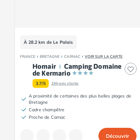
Camping Pyrénées-Orientales
Camping Argelès-sur-Mer
Camping Canet-en-Roussillon
Camping Collioure
Camping Le Barcarès
Camping Perpignan
À 28.2 km de Le Palais
Camping Saint-Cyprien
Camping Limousin
FRANCE
BRETAGNE
CARNAC
VOIR SUR LA CARTE
Camping Corrèze
Homair
Camping Domaine
Camping Lorraine
de Kermario
Camping Vosges
Camping Midi-Pyrénées
3.7/5
194
avis clients
Camping Aveyron
A proximité de certaines des plus belles plages de
Camping Millau
Bretagne
Camping Nant
Cadre champêtre
Camping Saint-Amans-des-Cots
Proche de Carnac
Camping Gers
Camping Lot
Camping Lot-et-Garonne
Découvrir