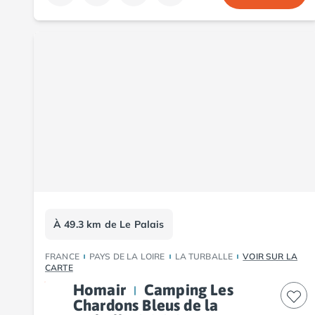
Camping Tarn
Camping Nord-Pas-de-Calais
Camping Pas-de-Calais
Camping Berck
Camping Boulogne-sur-Mer
Camping Le Portel
Camping Le Touquet
Camping Merlimont
Camping Pays de la Loire
Camping Loire-Atlantique
Camping Guerande
Camping La Baule-Escoublac
Camping La Turballe
À 49.3 km de Le Palais
Camping Nantes
Camping Pornic
FRANCE
PAYS DE LA LOIRE
LA TURBALLE
VOIR SUR LA
Camping Pornichet
CARTE
Camping Saint Nazaire
Homair
Camping Les
Camping Maine-et-Loire
Chardons Bleus de la
Camping Saumur