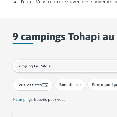
sur l'eau… Vous rentrerez avec des souvenirs 
Camping Calvados
Camping Cabourg
Camping Caen
Camping Honfleur
Camping Houlgate
9 campings Tohapi au 
Camping Ouistreham
Camping Manche
Camping Mont Saint Michel
Camping Bretagne
Camping Côtes d'Armor
Fenêtre de dialogue fermée
Camping Erquy
Camping Saint-Cast-le-Guildo
Camping Finistère
Bord de mer
Parc aquatiq
Tous les filtres
Camping Benodet
Camping Brest
Camping Carantec
9 campings
trouvés pour vous
Camping Concarneau
Camping Douarnenez