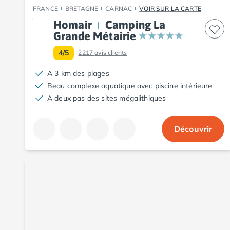
Camping Aude
FRANCE
BRETAGNE
CARNAC
VOIR SUR LA CARTE
Camping Gruissan
Homair
Camping La
Camping Narbonne-Plage
Grande Métairie
Camping Sigean
4/5
2217
avis clients
Camping Gard
Camping Aigues-Mortes
A 3 km des plages
Camping Grau-du-Roi
Beau complexe aquatique avec piscine intérieure
Camping Nîmes
A deux pas des sites mégalithiques
Camping Hérault
Camping Agde
Découvrir
Camping Béziers
Camping La Grande Motte
Camping Marseillan-Plage
Camping Montpellier
Camping Palavas-les-Flots
Camping Sète
Camping Valras-Plage
Camping Vias-Plage