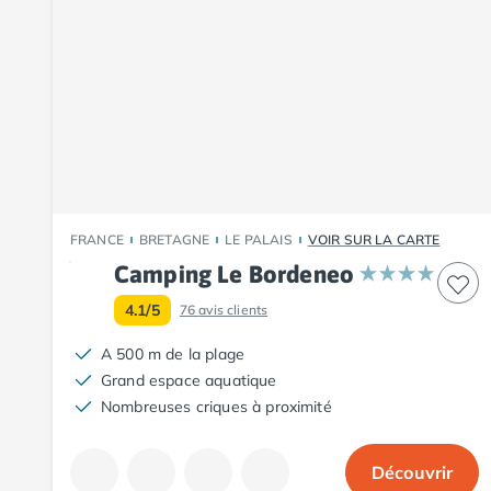
Camping Fouesnant
Camping Plouescat
Camping Quimper
Camping Roscoff
Camping Ille-et-Vilaine
Camping Cancale
Camping Dinard
Camping Saint-Malo
Camping Morbihan
Camping Auray
FRANCE
BRETAGNE
LE PALAIS
VOIR SUR LA CARTE
Camping Carnac
Camping Le Bordeneo
Camping La Trinité sur Mer
4.1/5
76
avis clients
Camping Locmariaquer
Camping Penestin
A 500 m de la plage
Camping Quiberon
Grand espace aquatique
Camping Sarzeau
Nombreuses criques à proximité
Camping Vannes
Camping Champagne-Ardenne
Découvrir
Camping Ardennes