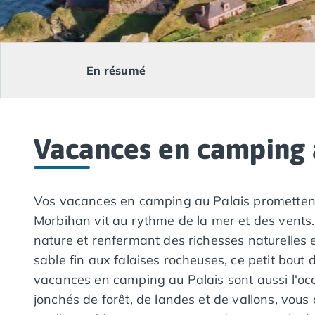
Camping Lacanau
Camping Soulac sur Mer
Camping Vendays-Montalivet
Camping Les Landes
En résumé
Camping Biscarrosse
Camping Capbreton
Camping Hossegor
Camping Messanges
Vacances en camping 
Camping Moliets et Maa
Camping Sanguinet
Camping Seignosse
Camping Vieux Boucau les Bains
Vos vacances en camping au Palais promettent l
Camping Pyrénées Atlantiques
Morbihan vit au rythme de la mer et des vents.
Camping Bayonne
nature et renfermant des richesses naturelles 
Camping Biarritz
sable fin aux falaises rocheuses, ce petit bout
Camping Bidart
Camping Hendaye
vacances en camping au Palais sont aussi l'occa
Camping Saint Jean de Luz
jonchés de forêt, de landes et de vallons, vous 
Camping Basse-Normandie