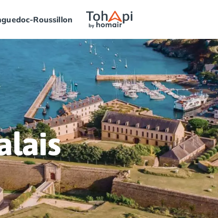
guedoc-Roussillon
alais