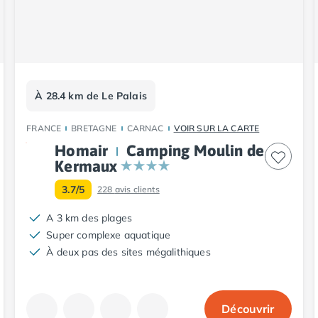
À 28.4 km de Le Palais
FRANCE
BRETAGNE
CARNAC
VOIR SUR LA CARTE
Homair
Camping Moulin de
Kermaux
3.7/5
228
avis clients
A 3 km des plages
Super complexe aquatique
À deux pas des sites mégalithiques
Découvrir