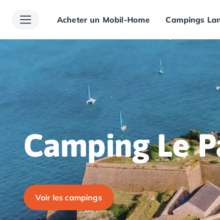
Acheter un Mobil-Home
Campings Lan
Toutes nos destinations
Camping France
Camping Alsace
Camping Bas-Rhin
Camping Haut-Rhin
Camping Colmar
Camping Mulhouse
Camping Munster
Camping Aquitaine
Camping Dordogne
Camping Le P
Camping Carsac-Aillac
Camping Les Eyzies-de-Tayac-Sireuil
Camping Sarlat
Camping Gironde
Camping Bordeaux
Voir les campings
Camping Carcans
Camping Hourtin