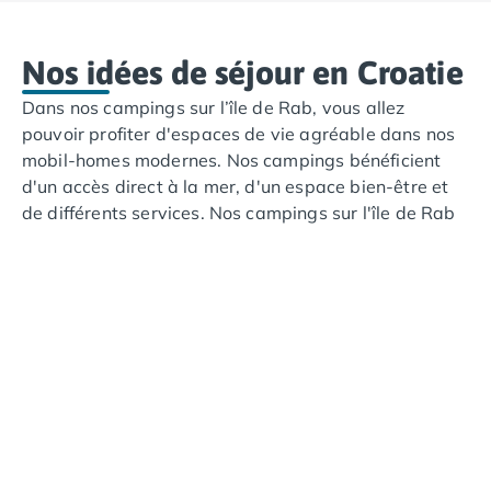
Camping Cantabria
Camping Catalogne
Camping Costa Brava
Nos idées de séjour en Croatie
Camping Barcelone
Dans nos campings sur l’île de Rab, vous allez
Camping Blanes
pouvoir profiter d'espaces de vie agréable dans nos
Camping Cadaques
mobil-homes modernes. Nos campings bénéficient
Camping Calonge
d'un accès direct à la mer, d'un espace bien-être et
Camping Empuriabrava
de différents services. Nos campings sur l'île de Rab
Camping Lloret De Mar
vous permettent aussi de profiter de nombreuses
Camping Palamos
activités sportives comme le tennis, la pétanque, le
Camping Pals
beach volley, le ski nautique et le paddle.
Camping Platja d'Aro
Camping Tossa de Mar
Camping Costa Dorada
Camping Cambrils
Camping Creixell
Camping Salou
Camping Tarragone
Camping Italie