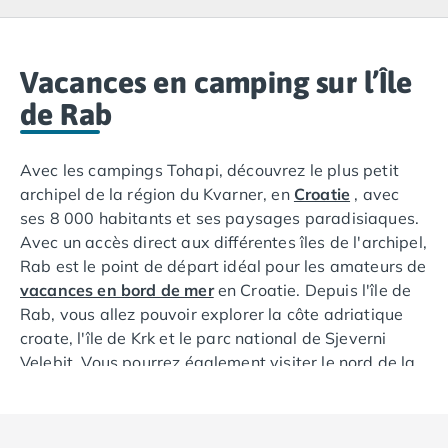
Camping Lacanau
Camping Soulac sur Mer
Camping Vendays-Montalivet
Camping Les Landes
Vacances en camping sur l’Île
Camping Biscarrosse
de Rab
Camping Capbreton
Camping Hossegor
Avec les campings Tohapi, découvrez le plus petit
Camping Messanges
archipel de la région du Kvarner, en
Croatie
, avec
Camping Moliets et Maa
ses 8 000 habitants et ses paysages paradisiaques.
Camping Sanguinet
Avec un accès direct aux différentes îles de l'archipel,
Camping Seignosse
Rab est le point de départ idéal pour les amateurs de
Camping Vieux Boucau les Bains
vacances en bord de mer
en Croatie. Depuis l'île de
Camping Pyrénées Atlantiques
Rab, vous allez pouvoir explorer la côte adriatique
Camping Bayonne
croate, l'île de Krk et le parc national de Sjeverni
Camping Biarritz
Velebit. Vous pourrez également visiter le nord de la
Camping Bidart
Croatie et la ville de Zadar, un peu plus loin. Durant
Camping Hendaye
vos
vacances en camping dans le Kvarner
, prenez le
Camping Saint Jean de Luz
temps de bien visiter l'archipel de Rab. C'est une île à
Camping Basse-Normandie