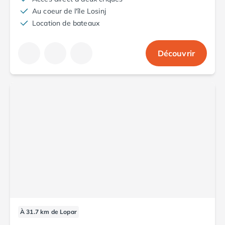
Camping Aude
Au coeur de l'île Losinj
Camping Gruissan
Location de bateaux
Camping Narbonne-Plage
Camping Sigean
Découvrir
Camping Gard
Camping Aigues-Mortes
Camping Grau-du-Roi
Camping Nîmes
Camping Hérault
Camping Agde
Camping Béziers
Camping La Grande Motte
Camping Marseillan-Plage
Camping Montpellier
Camping Palavas-les-Flots
Camping Sète
Camping Valras-Plage
Camping Vias-Plage
À 31.7 km de Lopar
Camping Pyrénées-Orientales