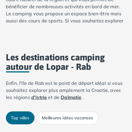
Camping Toscane
bénéficier de nombreuses activités en bord de mer.
Camping Albinia
Le camping vous propose un espace bien-être mais
Camping Cecina
aussi des cours de sports. Si vous souhaitez explorer
Camping Marina di Bibbona
la ville et la région en vélo, vous pourrez louer des
Camping San Vincenzo
vélos à proximité du camping.
Camping Sarteano
Camping Vénétie
Vous pourrez choisir parmi un grand nombre
Camping Caorle
d'hébergement au camping San Marino notamment
Les destinations camping
Camping Cavallino
des tentes équipées pour 4 à 5 personnes avec 2
Camping Lido di Jesolo
autour de Lopar - Rab
chambres. Dans le Kvarner, nous vous proposons
Camping Pacengo di Lazise
aussi des campings dans les communes de
Mali
Camping Sottomarina di Chioggia
Lošinj
.
Enfin, l'île de Rab est le point de départ idéal si vous
Camping Venise
souhaitez explorer plus amplement la Croatie, avec
Camping Portugal
les régions
d’Istrie
et de
Dalmatie
.
Camping Algarve
Camping Centre Portugal
Camping Lisbonne
Top villes
Meilleures idées vacances
Camping Nazaré
Camping Nord Portugal