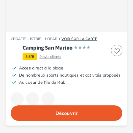
Camping Plouescat
Camping Quimper
Camping Roscoff
Camping Ille-et-Vilaine
Camping Cancale
CROATIE
ISTRIE
LOPAR
VOIR SUR LA CARTE
Camping Dinard
Camping San Marino
Camping Saint-Malo
Camping Morbihan
3.6/5
9
avis clients
Camping Auray
Accès direct à la plage
Camping Carnac
De nombreux sports nautiques et activités proposés
Camping La Trinité sur Mer
Au coeur de l'île de Rab
Camping Locmariaquer
Camping Penestin
Camping Quiberon
Camping Sarzeau
Camping Vannes
Découvrir
Camping Champagne-Ardenne
Camping Ardennes