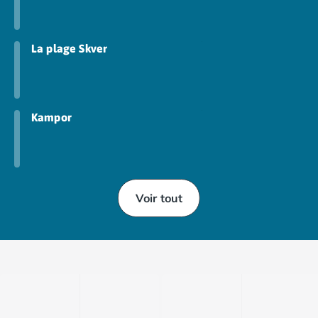
Camping Saint-Palais-sur-Mer
Camping Provence-Alpes-Côte d'Azur
Camping Alpes-de-Haute-Provence
La plage Skver
Camping Castellane
Camping Gréoux les Bains
Camping Alpes-Maritimes
Camping Antibes
Kampor
Camping Cagnes-sur-Mer
Camping Nice
Camping Bouches du Rhône
Camping Aix-en-Provence
Voir tout
Camping Arles
Camping Cassis
Camping La Ciotat
Camping La Roque-d'Anthéron
Camping Marseille
Camping Martigues
Camping Var