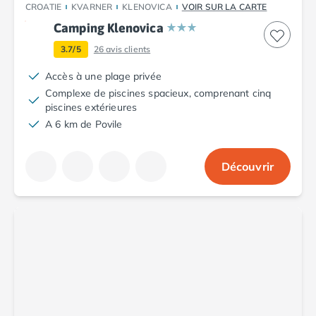
CROATIE
KVARNER
KLENOVICA
VOIR SUR LA CARTE
Camping Argelès-sur-Mer
Camping Klenovica
Camping Canet-en-Roussillon
Camping Collioure
3.7/5
26
avis clients
Camping Le Barcarès
Accès à une plage privée
Camping Perpignan
Complexe de piscines spacieux, comprenant cinq
Camping Saint-Cyprien
piscines extérieures
Camping Limousin
A 6 km de Povile
Camping Corrèze
Camping Lorraine
Camping Vosges
Découvrir
Camping Midi-Pyrénées
Camping Aveyron
Camping Millau
Camping Nant
Camping Saint-Amans-des-Cots
Camping Gers
Camping Lot
Camping Lot-et-Garonne