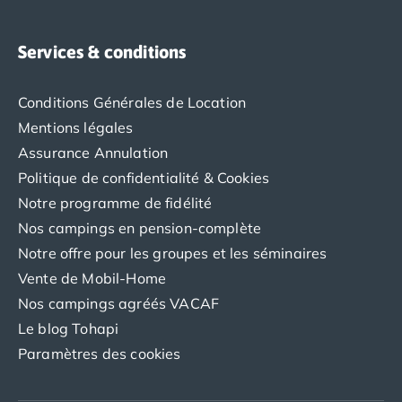
Camping avec spa, espace bien-être
Camping bord de mer
Camping Bord de Rivière
Services & conditions
Camping en bord de lac
Camping Tohapi agréés VACAF
Conditions Générales de Location
Par destination
Mentions légales
Camping 4 étoiles Les Landes
Assurance Annulation
Camping 5 étoiles Bretagne
Camping 5 étoiles Vendée
Politique de confidentialité & Cookies
Camping Atlantique
Notre programme de fidélité
Camping avec parc aquatique Ardèche
Nos campings en pension-complète
Camping avec parc aquatique Bretagne
Notre offre pour les groupes et les séminaires
Camping avec parc aquatique Dordogne
Vente de Mobil-Home
Camping avec parc aquatique Espagne
Nos campings agréés VACAF
Camping avec parc aquatique Les Landes
Camping avec piscine Annecy
Le blog Tohapi
Camping en bord de mer Aquitaine
Paramètres des cookies
Camping en bord de mer Bretagne
Camping en bord de mer Calvados