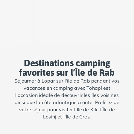
Camping Fréjus
Camping Hyères les Palmiers
Camping Port Grimaud
Camping Saint-Aygulf
Camping Saint-Mandrier-sur-Mer
Camping Saint-Tropez
Camping Toulon
Camping Vaucluse
Camping Avignon
Destinations camping
Camping Rhône-Alpes
favorites sur l’Île de Rab
Camping Ardèche
Camping Ruoms
Séjourner à Lopar sur l'île de Rab pendant vos
Camping Vallon-Pont-d'Arc
vacances en camping avec Tohapi est
Camping Drôme
l'occasion idéale de découvrir les îles voisines
Camping Haute-Savoie
ainsi que la côte adriatique croate. Profitez de
Camping Annecy
votre séjour pour visiter l'Île de Krk, l'Île de
Camping Thonon-les-bains
Losinj et l'Île de Cres.
Camping Isère
Camping Espagne