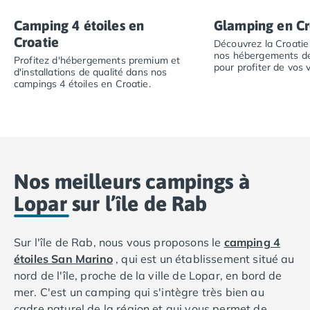
Camping Abruzzes
Camping 4 étoiles en
Glamping en Cr
Camping Emilie Romagne
Croatie
Découvrez la Croatie
Camping Bologne
nos hébergements de
Profitez d'hébergements premium et
Camping Cesenatico
pour profiter de vos 
d'installations de qualité dans nos
Camping Lido Di Spina
campings 4 étoiles en Croatie.
Découvrez la Croa
Camping Ravenne
Profitez d'hébergements premium et d'installations de q
Camping Riccione
Camping Rimini
Camping Frioul-Vénétie Julienne
Camping Latium
Nos meilleurs campings à
Camping Rome
Camping Lombardie
Lopar sur l’île de Rab
Camping Piémont
Camping Pouilles
Sur l'île de Rab, nous vous proposons le
camping 4
Camping Gallipoli
étoiles San Marino
, qui est un établissement situé au
Camping Sardaigne
nord de l'île, proche de la ville de Lopar, en bord de
Camping Alghero
mer. C'est un camping qui s'intègre très bien au
Camping Muravera
cadre naturel de la région et qui vous permet de