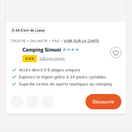
Camping Tarn
Camping Nord-Pas-de-Calais
Camping Pas-de-Calais
Camping Berck
Camping Boulogne-sur-Mer
À 44.5 km de Lopar
Camping Le Portel
CROATIE
DALMATIE
PAG
VOIR SUR LA CARTE
Camping Le Touquet
Camping Simuni
Camping Merlimont
Camping Pays de la Loire
4.3/5
128
avis clients
Camping Loire-Atlantique
Accès direct à 6 plages uniques
Camping Guerande
Explorez la région grâce à 14 pistes cyclables
Camping La Baule-Escoublac
Superbe centre de sports nautiques au camping
Camping La Turballe
Camping Nantes
Camping Pornic
Découvrir
Camping Pornichet
Camping Saint Nazaire
Camping Maine-et-Loire
Camping Saumur