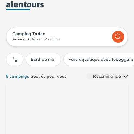
alentours
Camping Calvados
Camping Cabourg
Camping Caen
Camping Honfleur
Camping Houlgate
Camping Taden
Camping Ouistreham
Arrivée
➞
Départ
2 adultes
Camping Manche
Camping Mont Saint Michel
Bord de mer
Parc aquatique avec toboggans
Camping Bretagne
Camping Côtes d'Armor
Camping Erquy
5 campings
trouvés pour vous
Recommandé
Camping Saint-Cast-le-Guildo
Camping Finistère
Camping Benodet
Camping Brest
Camping Carantec
Camping Concarneau
Camping Douarnenez
Camping Fouesnant