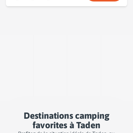
Camping Saint-Palais-sur-Mer
Camping Provence-Alpes-Côte d'Azur
Camping Alpes-de-Haute-Provence
Camping Castellane
Camping Gréoux les Bains
Camping Alpes-Maritimes
Camping Antibes
Camping Cagnes-sur-Mer
Camping Nice
Camping Bouches du Rhône
Camping Aix-en-Provence
Camping Arles
Camping Cassis
Camping La Ciotat
Camping La Roque-d'Anthéron
Camping Marseille
Destinations camping
Camping Martigues
favorites à Taden
Camping Var