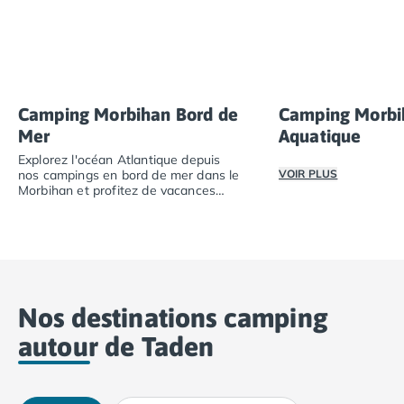
Camping Cantabria
Camping Catalogne
Camping Costa Brava
Camping Barcelone
Camping Blanes
Camping Morbihan Bord de
Camping Morbi
Camping Cadaques
Mer
Aquatique
Camping Calonge
Explorez l'océan Atlantique depuis
Camping Empuriabrava
nos campings en bord de mer dans le
VOIR PLUS
Camping Lloret De Mar
Morbihan et profitez de vacances
Camping Palamos
nature.
Passez des vacance
Camping Pals
Explorez l'océan Atlantique depuis nos campings en bor
Camping Platja d'Aro
Camping Tossa de Mar
Camping Costa Dorada
Nos destinations camping
Camping Cambrils
Camping Creixell
autour de Taden
Camping Salou
Camping Tarragone
Camping Italie