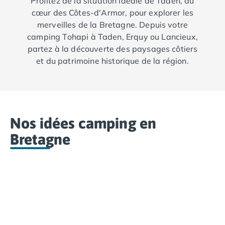
Profitez de la situation idéale de Taden, au
Camping Fréjus
cœur des Côtes-d'Armor, pour explorer les
Camping Hyères les Palmiers
merveilles de la Bretagne. Depuis votre
Camping Port Grimaud
camping Tohapi à Taden, Erquy ou Lancieux,
Camping Saint-Aygulf
partez à la découverte des paysages côtiers
Camping Saint-Mandrier-sur-Mer
et du patrimoine historique de la région.
Camping Saint-Tropez
Camping Toulon
Camping Vaucluse
Camping Avignon
Camping Rhône-Alpes
Nos idées camping en
Camping Ardèche
Camping Ruoms
Bretagne
Camping Vallon-Pont-d'Arc
Camping Drôme
Camping Haute-Savoie
Camping Annecy
Camping Thonon-les-bains
Camping Isère
Camping Espagne