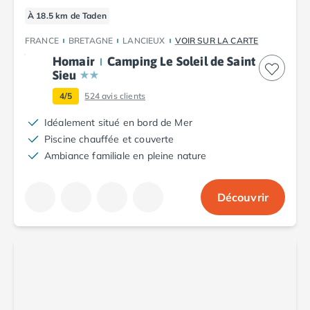
Camping Tarn
À 18.5 km de Taden
Camping Nord-Pas-de-Calais
Camping Pas-de-Calais
FRANCE
BRETAGNE
LANCIEUX
VOIR SUR LA CARTE
Camping Berck
Homair
Camping Le Soleil de Saint
Camping Boulogne-sur-Mer
Sieu
Camping Le Portel
4/5
524
avis clients
Camping Le Touquet
Camping Merlimont
Idéalement situé en bord de Mer
Camping Pays de la Loire
Piscine chauffée et couverte
Camping Loire-Atlantique
Ambiance familiale en pleine nature
Camping Guerande
Camping La Baule-Escoublac
Découvrir
Camping La Turballe
Camping Nantes
Camping Pornic
Camping Pornichet
Camping Saint Nazaire
Camping Maine-et-Loire
Camping Saumur