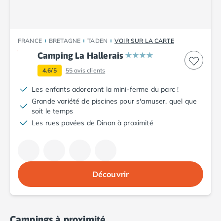
Camping Plouescat
Camping Quimper
Camping Roscoff
FRANCE
BRETAGNE
TADEN
VOIR SUR LA CARTE
Camping Ille-et-Vilaine
Camping La Hallerais
Camping Cancale
Camping Dinard
4.6/5
55
avis clients
Camping Saint-Malo
Les enfants adoreront la mini-ferme du parc !
Camping Morbihan
Grande variété de piscines pour s'amuser, quel que
Camping Auray
soit le temps
Camping Carnac
Les rues pavées de Dinan à proximité
Camping La Trinité sur Mer
Camping Locmariaquer
Camping Penestin
Camping Quiberon
Découvrir
Camping Sarzeau
Camping Vannes
Camping Champagne-Ardenne
Camping Ardennes
Campings à proximité