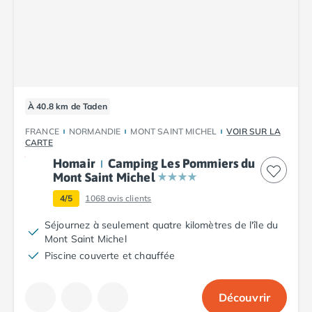
Camping Vendée
Camping Jard-sur-Mer
Camping La Roche-sur-Yon
Camping La-Tranche-sur-Mer
Camping Les Sables d'Olonne
Camping Noirmoutier
Camping Saint-Gilles-Croix-de-Vie
À 40.8 km de Taden
Camping Saint-Hilaire-De-Riez
FRANCE
NORMANDIE
MONT SAINT MICHEL
VOIR SUR LA
Camping Saint-Jean-De-Monts
CARTE
Camping Picardie
Homair
Camping Les Pommiers du
Camping Aisne
Mont Saint Michel
Camping Poitou-Charentes
4/5
1068
avis clients
Camping Charente-Maritime
Camping Châtelaillon-Plage
Séjournez à seulement quatre kilomètres de l'île du
Mont Saint Michel
Camping Fouras
Piscine couverte et chauffée
Camping La Rochelle
Camping Les Mathes
Camping Royan
Découvrir
Camping Saint-Georges-de-Didonne