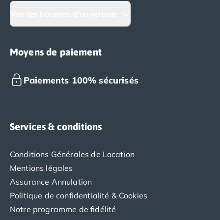
Camping Porto
Voir les horaires d'ouverture
Camping Croatie
Camping Comté de Zadar
Camping Dalmatie
Moyens de paiement
Camping Istrie
Camping Porec
Camping Pula
Paiements 100% sécurisés
Camping Rovinj
Camping Kvarner
Autres destinations
Camping Suisse
Services & conditions
Camping Belgique
Camping Pays-Bas
Conditions Générales de Location
Camping Brabant-Septentrional
Mentions légales
Camping Frise
Assurance Annulation
Camping Hollande-Méridionale
Camping Limbourg
Politique de confidentialité & Cookies
Camping Overijssel
Notre programme de fidélité
Camping Zélande