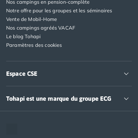
Nos campings en pension-complète
Camping Luxembourg
Notre offre pour les groupes et les séminaires
Camping Slovénie
Vente de Mobil-Home
Camping Allemagne
Nos campings agréés VACAF
Camping Bade-Wurtemberg
Camping Forêt Noire
Le blog Tohapi
Camping Bavière
Paramètres des cookies
Camping Rhénanie-Palatinat
Camping Autriche
Camping Styrie
Idées séjours
Espace CSE
Par thématique
Camping 4 étoiles
Accédez à nos offres CSE
Camping 5 étoiles Tohapi
Tohapi est une marque du groupe ECG
Camping avec chiens acceptés
Camping avec parc aquatique
The European Camping Group (ECG)
Camping avec piscine
Espace recrutement
Camping avec piscine chauffée
Camping avec piscine couverte
Notre groupement d'achats (GAIN)