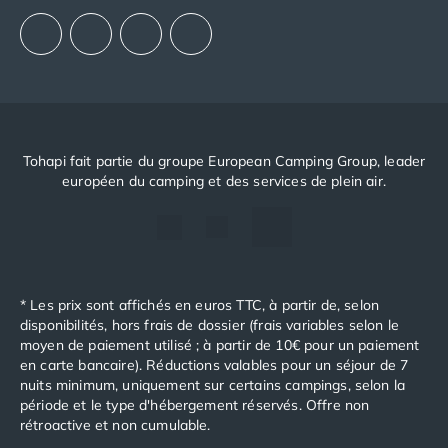
Camping avec spa, espace bien-être
Notre politique RSE
Camping bord de mer
Camping Bord de Rivière
Camping en bord de lac
Camping Tohapi agréés VACAF
Par destination
Camping 4 étoiles Les Landes
Tohapi fait partie du groupe European Camping Group, leader
Camping 5 étoiles Bretagne
européen du camping et des services de plein air.
Camping 5 étoiles Vendée
Camping Atlantique
Camping avec parc aquatique Ardèche
Camping avec parc aquatique Bretagne
Camping avec parc aquatique Dordogne
* Les prix sont affichés en euros TTC, à partir de, selon
Camping avec parc aquatique Espagne
disponibilités, hors frais de dossier (frais variables selon le
Camping avec parc aquatique Les Landes
moyen de paiement utilisé ; à partir de 10€ pour un paiement
Camping avec piscine Annecy
en carte bancaire). Réductions valables pour un séjour de 7
nuits minimum, uniquement sur certains campings, selon la
Camping en bord de mer Aquitaine
période et le type d'hébergement réservés. Offre non
Camping en bord de mer Bretagne
rétroactive et non cumulable.
Camping en bord de mer Calvados