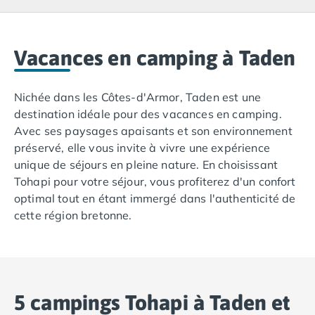
Camping Lacanau
Camping Soulac sur Mer
Camping Vendays-Montalivet
Camping Les Landes
Vacances en camping à Taden
Camping Biscarrosse
Camping Capbreton
Nichée dans les Côtes-d'Armor, Taden est une
Camping Hossegor
destination idéale pour des vacances en camping.
Camping Messanges
Avec ses paysages apaisants et son environnement
Camping Moliets et Maa
préservé, elle vous invite à vivre une expérience
Camping Sanguinet
unique de séjours en pleine nature. En choisissant
Camping Seignosse
Tohapi pour votre séjour, vous profiterez d'un confort
Camping Vieux Boucau les Bains
optimal tout en étant immergé dans l'authenticité de
Camping Pyrénées Atlantiques
cette région bretonne.
Camping Bayonne
Camping Biarritz
Camping Bidart
Camping Hendaye
Camping Saint Jean de Luz
5 campings Tohapi à Taden et
Camping Basse-Normandie