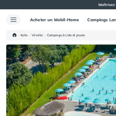
Maîtrisez 
Acheter un Mobil-Home
Campings Lan
Toutes nos destinations
Camping France
Camping Alsace
·
Italie
·
Vénétie
·
Campings à Lido di Jesolo
Camping Bas-Rhin
Camping Haut-Rhin
Camping Colmar
Camping Mulhouse
Camping Munster
Camping Aquitaine
Camping Dordogne
Camping Carsac-Aillac
Camping Les Eyzies-de-Tayac-Sireuil
Camping Sarlat
Camping Gironde
Camping Bordeaux
Camping Carcans