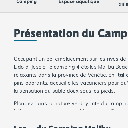
Camping
Espace aquatique
Camping Val-de-Marne
ani
Camping Languedoc-Roussillon
Camping Aude
Camping Gruissan
Camping Narbonne-Plage
Présentation du Camp
Camping Sigean
Camping Gard
Camping Aigues-Mortes
Camping Grau-du-Roi
Occupant un bel emplacement sur les rives de 
Camping Nîmes
Lido di Jesolo, le camping 4 étoiles Malibu Beac
Camping Hérault
relaxants dans la province de Vénétie, en
Itali
Camping Agde
pins odorants, accueille les vacanciers pour qu'
Camping Béziers
la sensation du sable doux sous les pieds.
Camping La Grande Motte
Camping Marseillan-Plage
Plongez dans la nature verdoyante du camping
Camping Montpellier
hébergements spacieux et bien conçus. Respirez
Camping Palavas-les-Flots
Camping Sète
nos mobil-homes qui vous fera vous sentir chez v
Camping Valras-Plage
paix.