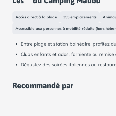
Les
du Camping Malibu
Camping Vias-Plage
Camping Pyrénées-Orientales
Camping Argelès-sur-Mer
Accès direct à la plage
355 emplacements
Animau
Camping Canet-en-Roussillon
Camping Collioure
Accessible aux personnes à mobilité réduite (hors hébe
Camping Le Barcarès
Camping Perpignan
Entre plage et station balnéaire, profitez d
Camping Saint-Cyprien
Camping Limousin
Clubs enfants et ados, farniente ou remise e
Camping Corrèze
Dégustez des soirées italiennes au restaur
Camping Lorraine
Camping Vosges
Camping Midi-Pyrénées
Recommandé par
Camping Aveyron
Camping Millau
Camping Nant
Camping Saint-Amans-des-Cots
Camping Gers
Camping Lot