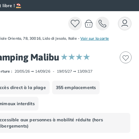
 libre ! ⛱️
iale Orienta, 78, 30016, Lido di Jesolo, Italie
-
Voir sur la carte
amping Malibu
rture :
20/05/26
➞
14/09/26
-
19/05/27
➞
13/09/27
ccès direct à la plage
355 emplacements
nimaux interdits
ccessible aux personnes à mobilité réduite (hors
ébergements)