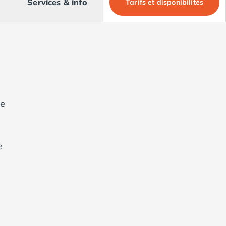
Services & info
Tarifs et disponibilités
de
e
la