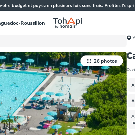
votre budget et payez en plusieurs fois sans frais. Profitez l'esprit
guedoc-Roussillon
V
C
26 photos
Ouve
A
A
A
h