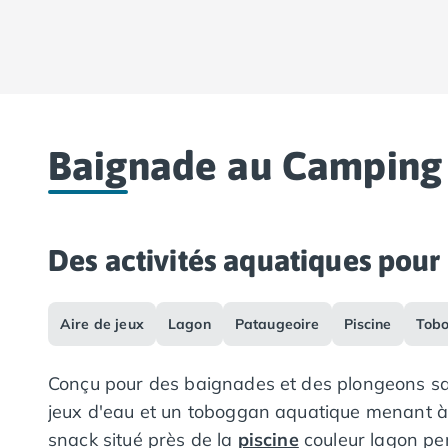
Camping Lot-et-Garonne
Camping Tarn
Camping Nord-Pas-de-Calais
Camping Pas-de-Calais
Camping Berck
Camping Boulogne-sur-Mer
Baignade au Camping
Camping Le Portel
Camping Le Touquet
Camping Merlimont
Camping Pays de la Loire
Des activités aquatiques pour 
Camping Loire-Atlantique
Camping Guerande
Camping La Baule-Escoublac
Aire de jeux
Lagon
Pataugeoire
Piscine
Tob
Camping La Turballe
Camping Nantes
Conçu pour des baignades et des plongeons san
Camping Pornic
Camping Pornichet
jeux d'eau et un toboggan aquatique menant à un
Camping Saint Nazaire
snack situé près de la
piscine
couleur lagon per