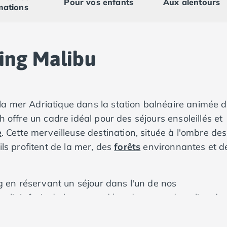
Pour vos enfants
Aux alentours
mations
ing Malibu
la mer Adriatique dans la station balnéaire animée 
h offre un cadre idéal pour des séjours ensoleillés et
e
. Cette merveilleuse destination, située à l'ombre des
ils profitent de la mer, des
forêts
environnantes et d
 en réservant un séjour dans l'un de nos
 l'air frais de la mer et détendez-vous dans l'un de
ous loin de la maison et profitez de l'intimité et de 