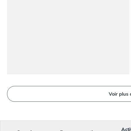
Camping Ardennes
Camping Corse
Camping Corse-du-Sud
Camping Bonifacio
Camping Porto Vecchio
Camping Haute-Corse
Camping Ghisonaccia
Camping Saint-Florent
Camping Franche-Comté
Camping Doubs
Camping Jura
Camping Clairvaux-les-Lacs
Camping Haute-Normandie
Voir plus
Camping Eure
Camping Ile-de-France
Camping Essonne
Camping Seine-et-Marne
Camping Val d'Oise
Acti