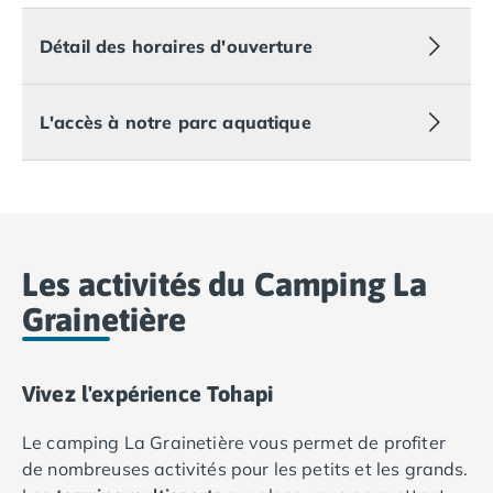
Camping Var
Camping Fréjus
Détail des horaires d'ouverture
Camping Hyères les Palmiers
Camping Port Grimaud
Camping Saint-Aygulf
L'accès à notre parc aquatique
Camping Saint-Mandrier-sur-Mer
Camping Saint-Tropez
Camping Toulon
Camping Vaucluse
Camping Avignon
Les activités du Camping La
Camping Rhône-Alpes
Camping Ardèche
Grainetière
Camping Ruoms
Camping Vallon-Pont-d'Arc
Camping Drôme
Vivez l'expérience Tohapi
Camping Haute-Savoie
Camping Annecy
Le camping La Grainetière vous permet de profiter
Camping Thonon-les-bains
de nombreuses activités pour les petits et les grands.
Camping Isère