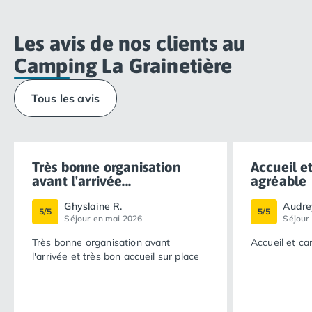
Les avis de nos clients au
Camping La Grainetière
Tous les avis
Très bonne organisation
Accueil e
avant l'arrivée...
agréable
Ghyslaine R.
Audre
5/5
5/5
Séjour en mai 2026
Séjour
Très bonne organisation avant
Accueil et ca
l'arrivée et très bon accueil sur place