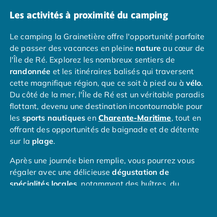
Nos petits prix 2026
Les activités à proximité du camping
Promos d'été 2026
Nos hébergements
Le camping la Grainetière offre l'opportunité parfaite
Nos Mobils-Homes
/nos-hebergements/location-mobil-
de passer des vacances en pleine
nature
au cœur de
Nos Tentes équipées
/nos-hebergements/location-tente
l'Île de Ré. Explorez les nombreux sentiers de
Nos Emplacements
/nos-hebergements/location-empla
randonnée
et les itinéraires balisés qui traversent
La marque Tohapi by Homair
cette magnifique région, que ce soit à pied ou à
vélo
.
Vivez l'expérience
Du côté de la mer, l'Île de Ré est un véritable paradis
Qui sommes nous ?
flottant, devenu une destination incontournable pour
Services et infos pratiques
les
sports nautiques
en
Charente-Maritime
, tout en
Nos modes de paiement
offrant des opportunités de baignade et de détente
Paiement en plusieurs fois
sur la
plage
.
Paiement en plusieurs fois - avec ONEY BANK
Notre programme de fidélité
Après une journée bien remplie, vous pourrez vous
Devenir propriétaire
régaler avec une délicieuse
dégustation de
Camping en Dordogne
spécialités locales
, notamment des huîtres, du
Camping avec terrain de tennis
poisson, des fruits de mer, et des vins de pays, du
Camping avec salle de sport
cognac et du Pineau des Charentes. Ne manquez pas