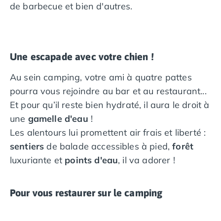
de barbecue et bien d'autres.
ou le paddle.
Explorer l'Île de Ré à vélo représente non seulement
une approche unique pour apprécier pleinement ses
vacances en camping, mais également le moyen
Une escapade avec votre chien !
optimal de découvrir à votre propre rythme la
richesse des paysages et du patrimoine de l'île. C'est
Au sein camping, votre ami à quatre pattes
pour cette raison que le camping vous propose la
pourra vous rejoindre au bar et au restaurant...
location de vélos comme service. C'est une
Et pour qu’il reste bien hydraté, il aura le droit à
opportunité exceptionnelle d'observer la nature en
une
gamelle d'eau
!
s'éloignant des chemins traditionnels et de visiter les
Les alentours lui promettent air frais et liberté :
charmants villages de l'Île de Ré, y compris leurs
sentiers
de balade accessibles à pied,
forêt
recoins secrets.
luxuriante et
points d'eau
, il va adorer !
À proximité du camping La Grainetière, de
magnifiques
plages
s'offrent à vous. Que vous
recherchiez une étendue de sable fin pour une journée
Pour vous restaurer sur le camping
de détente au soleil, une plage adaptée aux familles
pour des jeux avec les enfants, ou des vagues