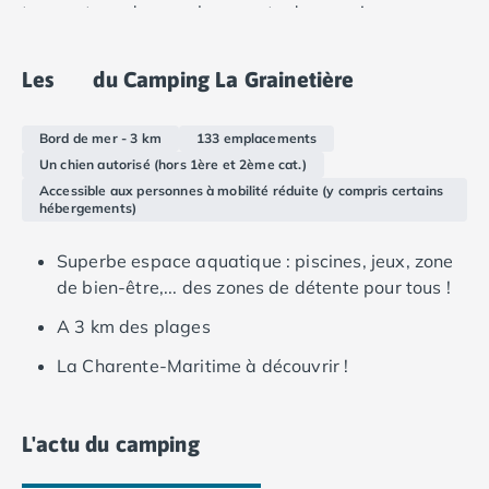
trouvent sur des emplacements de camping
Camping Languedoc-Roussillon
verdoyant dans un cadre paisible.
Camping Aude
Camping Gruissan
Les
du Camping La Grainetière
Camping Narbonne-Plage
Camping Sigean
Bord de mer - 3 km
133 emplacements
Camping Gard
Un chien autorisé (hors 1ère et 2ème cat.)
Camping Aigues-Mortes
Accessible aux personnes à mobilité réduite (y compris certains
Camping Grau-du-Roi
hébergements)
Camping Nîmes
Camping Hérault
Superbe espace aquatique : piscines, jeux, zone
Camping Agde
de bien-être,... des zones de détente pour tous !
Camping Béziers
A 3 km des plages
Camping La Grande Motte
Camping Marseillan-Plage
La Charente-Maritime à découvrir !
Camping Montpellier
Camping Palavas-les-Flots
L'actu du camping
Camping Sète
Camping Valras-Plage