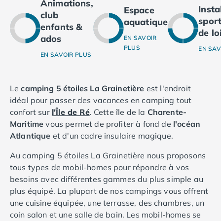
Animations,
Camping Ardennes
Inst
Espace
club
Camping Corse
sport
aquatique
enfants &
Camping Corse-du-Sud
de lo
ados
EN SAVOIR
Camping Bonifacio
PLUS
EN SAV
Camping Porto Vecchio
EN SAVOIR PLUS
Camping Haute-Corse
Camping Ghisonaccia
Le
camping 5 étoiles La Grainetière
est l'endroit
Camping Saint-Florent
idéal pour passer des vacances en camping tout
Camping Franche-Comté
confort sur
l'Île de Ré
. Cette île de la
Charente-
Camping Doubs
Maritime
vous permet de profiter à fond de
l'océan
Camping Jura
Atlantique
et d'un cadre insulaire magique.
Camping Clairvaux-les-Lacs
Camping Haute-Normandie
Au camping 5 étoiles La Grainetière nous proposons
Camping Eure
tous types de mobil-homes pour répondre à vos
Camping Ile-de-France
besoins avec différentes gammes du plus simple au
Camping Essonne
plus équipé. La plupart de nos campings vous offrent
Camping Seine-et-Marne
une cuisine équipée, une terrasse, des chambres, un
Camping Val d'Oise
coin salon et une salle de bain. Les mobil-homes se
Camping Val-de-Marne