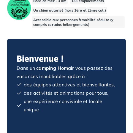
Bord de mer - 3 km
133 emplacements
Camping Basse-Normandie
Un chien autorisé (hors 1ère et 2ème cat.)
Camping Calvados
Accessible aux personnes à mobilité réduite (y
Camping Cabourg
compris certains hébergements)
Camping Caen
Camping Honfleur
Camping Houlgate
Camping Ouistreham
Bienvenue !
Camping Manche
Camping Mont Saint Michel
Dans un
camping Homair
vous passez des
Camping Bretagne
vacances inoubliables grâce à :
Camping Côtes d'Armor
des équipes attentives et bienveillantes,
Camping Erquy
Camping Saint-Cast-le-Guildo
des activités et animations pour tous,
Camping Finistère
une expérience conviviale et locale
Camping Benodet
unique.
Camping Brest
Camping Carantec
Camping Concarneau