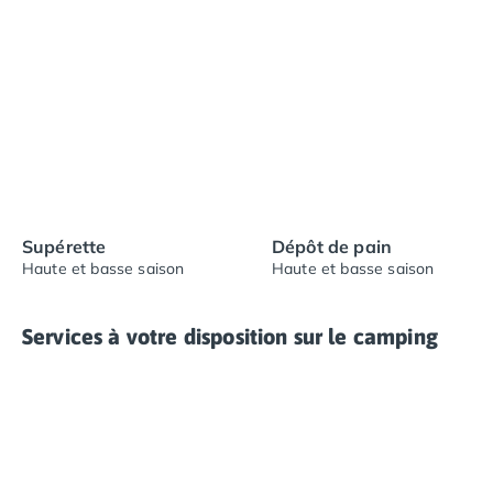
propices à la pratique de vos sports nautiques
préférés, vous disposez d'une variété d'options pour
satisfaire vos envies.
Supérette
Dépôt de pain
Haute et basse saison
Haute et basse saison
Services à votre disposition sur le camping