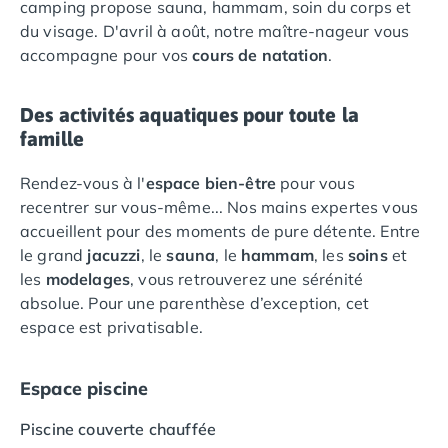
camping propose sauna, hammam, soin du corps et
Camping Saumur
du visage. D'avril à août, notre maître-nageur vous
Camping Vendée
accompagne pour vos
cours de natation
.
Camping Jard-sur-Mer
Camping La Roche-sur-Yon
Des activités aquatiques pour toute la
Camping La-Tranche-sur-Mer
famille
Camping Les Sables d'Olonne
Camping Noirmoutier
Rendez-vous à l'
espace bien-être
pour vous
Camping Saint-Gilles-Croix-de-Vie
recentrer sur vous-même... Nos mains expertes vous
Camping Saint-Hilaire-De-Riez
accueillent pour des moments de pure détente. Entre
Camping Saint-Jean-De-Monts
le grand
jacuzzi
, le
sauna
, le
hammam
, les
soins
et
Camping Picardie
les
modelages
, vous retrouverez une sérénité
Camping Aisne
absolue. Pour une parenthèse d’exception, cet
Camping Poitou-Charentes
espace est privatisable.
Camping Charente-Maritime
Camping Châtelaillon-Plage
Camping Fouras
Espace piscine
Camping La Rochelle
Piscine couverte chauffée
Camping Les Mathes