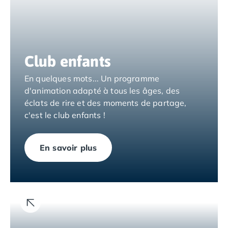
Camping Overijssel
Camping Zélande
Camping Luxembourg
Camping Slovénie
Camping Allemagne
Club enfants
Camping Bade-Wurtemberg
Camping Forêt Noire
En quelques mots... Un programme
Camping Bavière
d'animation adapté à tous les âges, des
Camping Rhénanie-Palatinat
éclats de rire et des moments de partage,
Camping Autriche
c'est le club enfants !
Camping Styrie
Idées séjours
En savoir plus
Par thématique
Camping 4 étoiles
Camping 5 étoiles Tohapi
Camping avec chiens acceptés
Camping avec parc aquatique
Camping avec piscine
Camping avec piscine chauffée