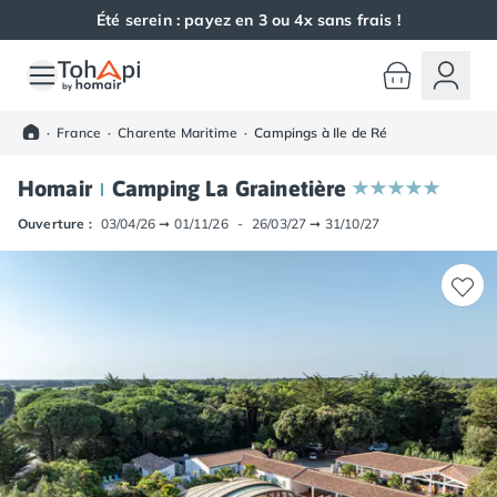
Été serein : payez en 3 ou 4x sans frais !
Toutes nos destinations
Camping France
·
France
·
Charente Maritime
·
Campings à Ile de Ré
Camping Alsace
Camping Bas-Rhin
Homair
Camping La Grainetière
Camping Haut-Rhin
Camping Colmar
Ouverture :
03/04/26
➞
01/11/26
-
26/03/27
➞
31/10/27
Camping Mulhouse
Camping Munster
Camping Aquitaine
Camping Dordogne
Camping Carsac-Aillac
Camping Les Eyzies-de-Tayac-Sireuil
Camping Sarlat
Camping Gironde
Camping Bordeaux
Camping Carcans