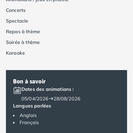
Camping Muravera
Concerts
Camping Toscane
Camping Albinia
Spectacle
Camping Cecina
Repas à thème
Camping Marina di Bibbona
Camping San Vincenzo
Soirée à thème
Camping Sarteano
Karaoke
Camping Vénétie
Camping Caorle
Camping Cavallino
Camping Lido di Jesolo
Bon à savoir
Camping Pacengo di Lazise
Dates des animations :
Camping Sottomarina di Chioggia
Camping Venise
05/04/2026
28/08/2026
Camping Portugal
Langues parlées
Camping Algarve
Anglais
Camping Centre Portugal
Français
Camping Lisbonne
Camping Nazaré