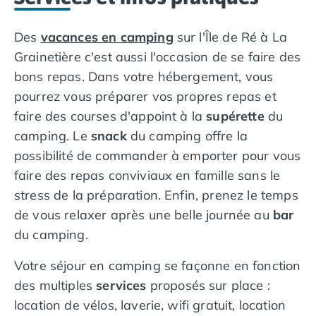
plus anciens de l'île, où il fait bon se promener sur le
port, se détendre en terrasse, visiter le marché
Des
vacances en camping
sur l'Île de Ré à La
médiéval, ou contempler les magnifiques demeures
Grainetière c'est aussi l'occasion de se faire des
bourgeoises d'une époque révolue.
bons repas. Dans votre hébergement, vous
La Flotte-en-Ré
, située en Charente-Maritime, offre
pourrez vous préparer vos propres repas et
une multitude d'activités et de sites à découvrir lors
faire des courses d'appoint à la
supérette
du
de votre séjour en mobil-home. Flânez dans son
camping. Le
snack
du camping offre la
charmant port et imprégnez-vous de l'atmosphère
possibilité de commander à emporter pour vous
maritime. Vous pourrez vous promener le long des
faire des repas conviviaux en famille sans le
quais de La Flotte-en-Ré, observer les pêcheurs
décharger leur prise du jour, ou simplement vous
stress de la préparation. Enfin, prenez le temps
installer en terrasse pour déguster des fruits de mer
de vous relaxer après une belle journée au
bar
frais. Découvrez son riche patrimoine historique en
du camping.
visitant ses monuments tels que l'église Sainte-
Catherine ou le Fort de La Prée. Profitez des plages
Votre séjour en camping se façonne en fonction
de sable fin comme la plage de la Clavette et la
des multiples
services
proposés sur place :
plage de l'Arnérault pour vous détendre et vous
location de vélos, laverie, wifi gratuit, location
adonner à des activités nautiques telles que la voile