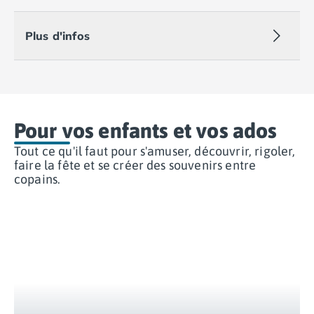
Camping Nord Portugal
Camping Porto
Plus d'infos
Camping Croatie
Camping Comté de Zadar
Camping Dalmatie
Camping Istrie
Camping Porec
Pour vos enfants et vos ados
Camping Pula
Camping Rovinj
Tout ce qu'il faut pour s'amuser, découvrir, rigoler,
faire la fête et se créer des souvenirs entre
Camping Kvarner
copains.
Autres destinations
Camping Suisse
Camping Belgique
Camping Pays-Bas
Camping Brabant-Septentrional
Camping Frise
Camping Hollande-Méridionale
Camping Limbourg