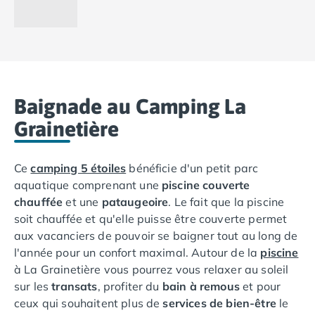
Camping Lot-et-Garonne
Camping Tarn
Camping Nord-Pas-de-Calais
Camping Pas-de-Calais
Camping Berck
Camping Boulogne-sur-Mer
Baignade au Camping La
Camping Le Portel
Grainetière
Camping Le Touquet
Camping Merlimont
Camping Pays de la Loire
Ce
camping 5 étoiles
bénéficie d'un petit parc
Camping Loire-Atlantique
aquatique comprenant une
piscine couverte
Camping Guerande
chauffée
et une
pataugeoire
. Le fait que la piscine
Camping La Baule-Escoublac
soit chauffée et qu'elle puisse être couverte permet
Camping La Turballe
aux vacanciers de pouvoir se baigner tout au long de
Camping Nantes
l'année pour un confort maximal. Autour de la
piscine
Camping Pornic
à La Grainetière vous pourrez vous relaxer au soleil
Camping Pornichet
sur les
transats
, profiter du
bain à remous
et pour
Camping Saint Nazaire
ceux qui souhaitent plus de
services de bien-être
le
Camping Maine-et-Loire