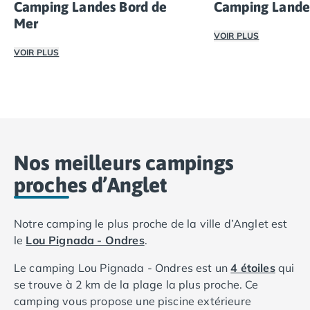
Camping avec spa, espace bien-être
Camping Landes Bord de
Camping Landes
Camping bord de mer
Mer
Camping Bord de Rivière
VOIR PLUS
Camping en bord de lac
VOIR PLUS
Choisissez un camp
Camping Tohapi agréés VACAF
Profitez d’un séjour en camping dans les Landes, face à 
Par destination
Camping 4 étoiles Les Landes
Camping 5 étoiles Bretagne
Camping 5 étoiles Vendée
Camping Atlantique
Nos meilleurs campings
Camping avec parc aquatique Ardèche
proches d’Anglet
Camping avec parc aquatique Bretagne
Camping avec parc aquatique Dordogne
Camping avec parc aquatique Espagne
Notre camping le plus proche de la ville d’Anglet est
Camping avec parc aquatique Les Landes
le
Lou Pignada - Ondres
.
Camping avec piscine Annecy
Camping en bord de mer Aquitaine
Le camping Lou Pignada - Ondres est un
4 étoiles
qui
Camping en bord de mer Bretagne
se trouve à 2 km de la plage la plus proche. Ce
Camping en bord de mer Calvados
camping vous propose une piscine extérieure