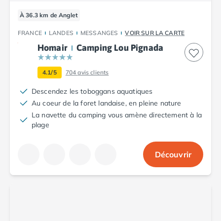
Camping Plouescat
À 36.3 km de Anglet
Camping Quimper
Camping Roscoff
FRANCE
LANDES
MESSANGES
VOIR SUR LA CARTE
Camping Ille-et-Vilaine
Homair
Camping Lou Pignada
Camping Cancale
Camping Dinard
4.1/5
704
avis clients
Camping Saint-Malo
Descendez les toboggans aquatiques
Camping Morbihan
Au coeur de la foret landaise, en pleine nature
Camping Auray
La navette du camping vous amène directement à la
Camping Carnac
plage
Camping La Trinité sur Mer
Camping Locmariaquer
Camping Penestin
Découvrir
Camping Quiberon
Camping Sarzeau
Camping Vannes
Camping Champagne-Ardenne
Camping Ardennes