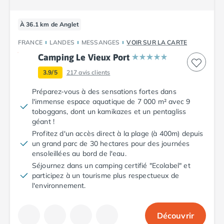
Camping Vendée
Camping Jard-sur-Mer
À 36.1 km de Anglet
Camping La Roche-sur-Yon
Camping La-Tranche-sur-Mer
FRANCE
LANDES
MESSANGES
VOIR SUR LA CARTE
Camping Les Sables d'Olonne
Camping Le Vieux Port
Camping Noirmoutier
3.9/5
217
avis clients
Camping Saint-Gilles-Croix-de-Vie
Camping Saint-Hilaire-De-Riez
Préparez-vous à des sensations fortes dans
Camping Saint-Jean-De-Monts
l'immense espace aquatique de 7 000 m² avec 9
toboggans, dont un kamikazes et un pentagliss
Camping Picardie
géant !
Camping Aisne
Profitez d'un accès direct à la plage (à 400m) depuis
Camping Poitou-Charentes
un grand parc de 30 hectares pour des journées
Camping Charente-Maritime
ensoleillées au bord de l'eau.
Camping Châtelaillon-Plage
Séjournez dans un camping certifié "Ecolabel" et
Camping Fouras
participez à un tourisme plus respectueux de
Camping La Rochelle
l'environnement.
Camping Les Mathes
Camping Royan
Découvrir
Camping Saint-Georges-de-Didonne