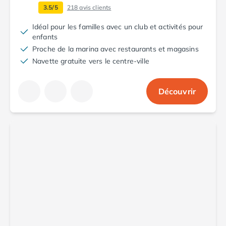
Camping Tarn
3.5/5
218
avis clients
Camping Nord-Pas-de-Calais
Camping Pas-de-Calais
Idéal pour les familles avec un club et activités pour
enfants
Camping Berck
Proche de la marina avec restaurants et magasins
Camping Boulogne-sur-Mer
Navette gratuite vers le centre-ville
Camping Le Portel
Camping Le Touquet
Camping Merlimont
Découvrir
Camping Pays de la Loire
Camping Loire-Atlantique
Camping Guerande
Camping La Baule-Escoublac
Camping La Turballe
Camping Nantes
Camping Pornic
Camping Pornichet
Camping Saint Nazaire
Camping Maine-et-Loire
Camping Saumur