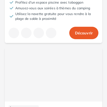
Camping Cantabria
Profitez d'un espace piscine avec toboggan
Camping Catalogne
Amusez-vous aux soirées à thèmes du camping
Camping Costa Brava
Utilisez la navette gratuite pour vous rendre à la
plage de sable à proximité
Camping Barcelone
Camping Blanes
Camping Cadaques
Découvrir
Camping Calonge
Camping Empuriabrava
Camping Lloret De Mar
Camping Palamos
Camping Pals
Camping Platja d'Aro
Camping Tossa de Mar
Camping Costa Dorada
Camping Cambrils
Camping Creixell
Camping Salou
Camping Tarragone
Camping Italie