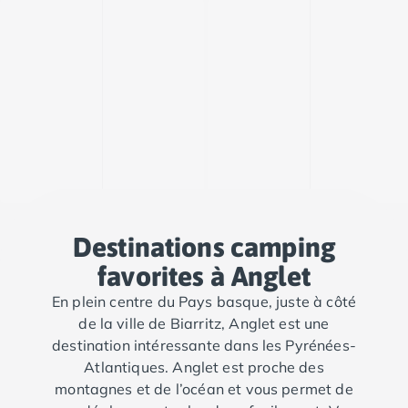
Camping Porto
Camping Croatie
Camping Comté de Zadar
Camping Dalmatie
Camping Istrie
Camping Porec
Camping Pula
Camping Rovinj
Camping Kvarner
Autres destinations
Camping Suisse
Destinations camping
Camping Belgique
favorites à Anglet
Camping Pays-Bas
Camping Brabant-Septentrional
En plein centre du Pays basque, juste à côté
Camping Frise
de la ville de Biarritz, Anglet est une
Camping Hollande-Méridionale
destination intéressante dans les Pyrénées-
Camping Limbourg
Atlantiques. Anglet est proche des
Camping Overijssel
montagnes et de l’océan et vous permet de
Camping Zélande