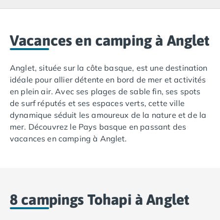
Camping Lacanau
Camping Soulac sur Mer
Camping Vendays-Montalivet
Camping Les Landes
Vacances en camping à Anglet
Camping Biscarrosse
Camping Capbreton
Anglet, située sur la côte basque, est une destination
Camping Hossegor
idéale pour allier détente en bord de mer et activités
Camping Messanges
en plein air. Avec ses plages de sable fin, ses spots
Camping Moliets et Maa
de surf réputés et ses espaces verts, cette ville
Camping Sanguinet
dynamique séduit les amoureux de la nature et de la
Camping Seignosse
mer. Découvrez le Pays basque en passant des
Camping Vieux Boucau les Bains
vacances en camping à Anglet.
Camping Pyrénées Atlantiques
Camping Bayonne
Camping Biarritz
Camping Bidart
Camping Hendaye
8 campings Tohapi à Anglet
Camping Saint Jean de Luz
Camping Basse-Normandie