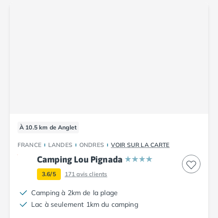
Camping Aude
Camping Gruissan
Camping Narbonne-Plage
Camping Sigean
Camping Gard
Camping Aigues-Mortes
Camping Grau-du-Roi
Camping Nîmes
Camping Hérault
Camping Agde
Camping Béziers
À 10.5 km de Anglet
Camping La Grande Motte
Camping Marseillan-Plage
FRANCE
LANDES
ONDRES
VOIR SUR LA CARTE
Camping Montpellier
Camping Lou Pignada
Camping Palavas-les-Flots
3.6/5
171
avis clients
Camping Sète
Camping Valras-Plage
Camping à 2km de la plage
Camping Vias-Plage
Lac à seulement 1km du camping
Camping Pyrénées-Orientales