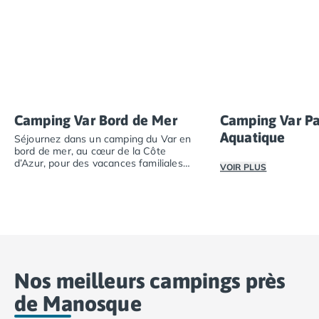
Camping Toscane
Camping Albinia
Camping Cecina
Camping Marina di Bibbona
Camping San Vincenzo
Camping Sarteano
Camping Vénétie
Camping Var Bord de Mer
Camping Var Pa
Camping Caorle
Aquatique
Camping Cavallino
Séjournez dans un camping du Var en
bord de mer, au cœur de la Côte
Camping Lido di Jesolo
d’Azur, pour des vacances familiales
VOIR PLUS
Camping Pacengo di Lazise
ensoleillées.
Camping Sottomarina di Chioggia
Séjournez dans un camping du Var en bord de mer, au cœu
Découvrez nos cam
Camping Venise
Camping Portugal
Camping Algarve
Camping Centre Portugal
Camping Lisbonne
Nos meilleurs campings près
Camping Nazaré
de Manosque
Camping Nord Portugal