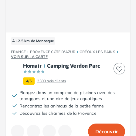
Camping Plouescat
Camping Quimper
Camping Roscoff
Camping Ille-et-Vilaine
Camping Cancale
À 12.5 km de Manosque
Camping Dinard
Camping Saint-Malo
FRANCE
PROVENCE CÔTE D'AZUR
GRÉOUX LES BAINS
Camping Morbihan
VOIR SUR LA CARTE
Camping Auray
Homair
Camping Verdon Parc
Camping Carnac
Camping La Trinité sur Mer
4/5
2303
avis clients
Camping Locmariaquer
Plongez dans un complexe de piscines avec des
Camping Penestin
toboggans et une aire de jeux aquatiques
Camping Quiberon
Rencontrez les animaux de la petite ferme
Camping Sarzeau
Découvrez les charmes de la Provence
Camping Vannes
Camping Champagne-Ardenne
Camping Ardennes
Découvrir