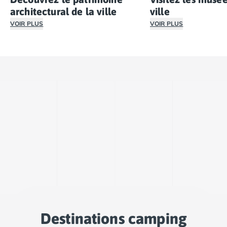
Camping Cantabria
architectural de la ville
ville
Camping Catalogne
VOIR PLUS
VOIR PLUS
Camping Costa Brava
Visiter la citadelle de Manosque, la partie médiévale de l
Passez par la maiso
Camping Barcelone
Camping Blanes
Camping Cadaques
Camping Calonge
Camping Empuriabrava
Camping Lloret De Mar
Camping Palamos
Camping Pals
Camping Platja d'Aro
Camping Tossa de Mar
Camping Costa Dorada
Camping Cambrils
Camping Creixell
Camping Salou
Camping Tarragone
Destinations camping
Camping Italie