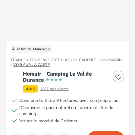
Camping Tarn
Camping Nord-Pas-de-Calais
Camping Pas-de-Calais
Camping Berck
Camping Boulogne-sur-Mer
Camping Le Portel
Camping Le Touquet
À 37 km de Manosque
Camping Merlimont
Camping Pays de la Loire
FRANCE
PROVENCE CÔTE D'AZUR
CADENET - LOURMARIN
VOIR SUR LA CARTE
Camping Loire-Atlantique
Camping Guerande
Homair
Camping Le Val de
Durance
Camping La Baule-Escoublac
Camping La Turballe
4.2/5
1207
avis clients
Camping Nantes
Dans une forêt de 9 hectares, avec son propre lac
Camping Pornic
Découvrez le parc naturel du Luberon à côté du
Camping Pornichet
camping
Camping Saint Nazaire
Visitez le marché de Cadenet
Camping Maine-et-Loire
Camping Saumur