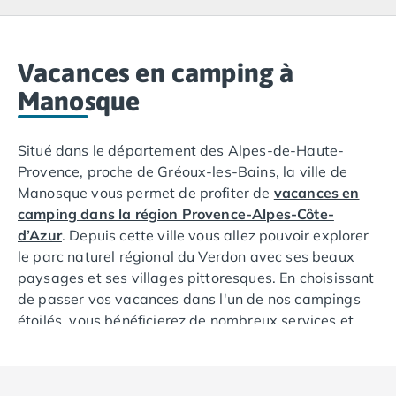
Camping Lacanau
Camping Soulac sur Mer
Camping Vendays-Montalivet
Camping Les Landes
Vacances en camping à
Camping Biscarrosse
Manosque
Camping Capbreton
Camping Hossegor
Situé dans le département des Alpes-de-Haute-
Camping Messanges
Provence, proche de Gréoux-les-Bains, la ville de
Camping Moliets et Maa
Manosque vous permet de profiter de
vacances en
Camping Sanguinet
camping dans la région Provence-Alpes-Côte-
Camping Seignosse
d’Azur
. Depuis cette ville vous allez pouvoir explorer
Camping Vieux Boucau les Bains
le parc naturel régional du Verdon avec ses beaux
Camping Pyrénées Atlantiques
paysages et ses villages pittoresques. En choisissant
Camping Bayonne
de passer vos vacances dans l'un de nos campings
Camping Biarritz
étoilés, vous bénéficierez de nombreux services et
Camping Bidart
installations, notamment des chalets et des mobil-
Camping Hendaye
homes à des prix abordables.
Camping Saint Jean de Luz
Camping Basse-Normandie