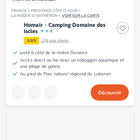
Camping Argelès-sur-Mer
FRANCE
PROVENCE CÔTE D'AZUR
Camping Canet-en-Roussillon
LA ROQUE-D'ANTHÉRON
VOIR SUR LA CARTE
Camping Collioure
Homair
Camping Domaine des
Camping Le Barcarès
Iscles
Camping Perpignan
3.3/5
276
avis clients
Camping Saint-Cyprien
Camping Limousin
juste à côté de la rivière Durance
Camping Corrèze
Accès direct au lac avec un toboggan aquatique et
Camping Lorraine
une plage de galets
Camping Vosges
Au pied du Parc naturel régional du Luberon
Camping Midi-Pyrénées
Camping Aveyron
Découvrir
Camping Millau
Camping Nant
Camping Saint-Amans-des-Cots
Camping Gers
Camping Lot
Camping Lot-et-Garonne