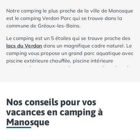
Camping Porto
Notre camping le plus proche de la ville de Manosque
Camping Croatie
est le camping Verdon Parc qui se trouve dans la
Camping Comté de Zadar
commune de Gréoux-les-Bains.
Camping Dalmatie
Camping Istrie
Le camping est un 5 étoiles qui se trouve proche des
Camping Porec
lacs du Verdon
dans un magnifique cadre naturel. Le
Camping Pula
camping vous propose un grand parc aquatique avec
Camping Rovinj
piscine extérieure chauffée, piscine intérieure
Camping Kvarner
couverte, lagon, espace toboggan aquatique, bassin
Autres destinations
pour enfant, pataugeoire et bains à bulles. Sur place
Camping Suisse
vous allez pouvoir aller au snack/bar, à la crêperie, à
Camping Belgique
la pizzeria, au restaurant et à la supérette pour vous
Camping Pays-Bas
restaurer. Le
Verdon Parc
vous propose également
Nos conseils pour vos
Camping Brabant-Septentrional
une formule ½ pension ou pension complète. Le
Camping Frise
vacances en camping à
camping vous permet de pratiquer la pétanque, le
Camping Hollande-Méridionale
Manosque
tennis de table, le badminton, le beach-volley, le
Camping Limbourg
tennis, le football et le basket-ball. En termes
Camping Overijssel
d’animations, le camping propose des cours de
Camping Zélande