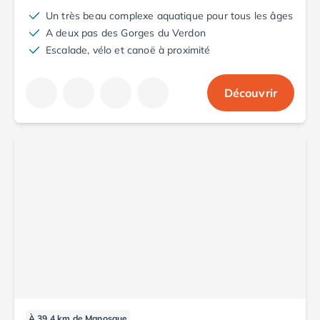
Camping Aude
Un très beau complexe aquatique pour tous les âges
Camping Gruissan
A deux pas des Gorges du Verdon
Camping Narbonne-Plage
Escalade, vélo et canoë à proximité
Camping Sigean
Camping Gard
Découvrir
Camping Aigues-Mortes
Camping Grau-du-Roi
Camping Nîmes
Camping Hérault
Camping Agde
Camping Béziers
Camping La Grande Motte
Camping Marseillan-Plage
Camping Montpellier
Camping Palavas-les-Flots
Camping Sète
Camping Valras-Plage
Camping Vias-Plage
Camping Pyrénées-Orientales
À 39.4 km de Manosque