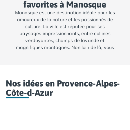
favorites à Manosque
Camping Abruzzes
Camping Emilie Romagne
Manosque est une destination idéale pour les
Camping Bologne
amoureux de la nature et les passionnés de
Camping Cesenatico
culture. La ville est réputée pour ses
Camping Lido Di Spina
paysages impressionnants, entre collines
Camping Ravenne
verdoyantes, champs de lavande et
Camping Riccione
magnifiques montagnes. Non loin de là, vous
Camping Rimini
pourrez découvrir d'autres villes charmantes
Camping Frioul-Vénétie Julienne
comme Gréoux-les-Bains, avec ses thermes
Camping Latium
et son atmosphère relaxante, ou encore
Camping Rome
Moustiers-Sainte-Marie, un village classé
Nos idées en Provence-Alpes-
Camping Lombardie
parmi les plus beaux de France, est
Camping Piémont
également à une courte distance, offrant une
Côte-d-Azur
Camping Pouilles
vue imprenable sur le parc naturel du Verdon.
Camping Gallipoli
Camping Sardaigne
Camping Alghero
Camping Muravera