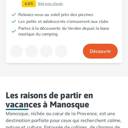
4.3/5
844
avis clients
Camping Saint-Palais-sur-Mer
Camping Provence-Alpes-Côte d'Azur
Relaxez-vous au soleil près des piscines
Camping Alpes-de-Haute-Provence
Les petits et adolescents s'amuseront aux clubs
Camping Castellane
Partez à la découverte du Verdon depuis la base
Camping Gréoux les Bains
nautique du camping
Camping Alpes-Maritimes
Camping Antibes
Découvrir
Camping Cagnes-sur-Mer
Camping Nice
Camping Bouches du Rhône
Camping Aix-en-Provence
Camping Arles
Camping Cassis
Les raisons de partir en
Camping La Ciotat
Camping La Roque-d'Anthéron
vacances à Manosque
Camping Marseille
Manosque, nichée au cœur de la Provence, est une
Camping Martigues
destination parfaite pour ceux qui recherchent calme,
Camping Var
nature et culture. Entourée de collines, de champs de