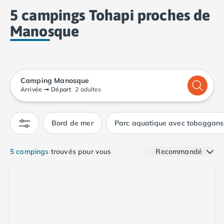
Camping Calvados
5 campings Tohapi proches de
Camping Cabourg
Manosque
Camping Caen
Camping Honfleur
Camping Houlgate
Camping Ouistreham
Camping Manche
Camping Manosque
Camping Mont Saint Michel
Arrivée
➞
Départ
2 adultes
Camping Bretagne
Camping Côtes d'Armor
Bord de mer
Parc aquatique avec toboggans
Camping Erquy
Camping Saint-Cast-le-Guildo
Camping Finistère
5 campings
trouvés pour vous
Recommandé
Camping Benodet
Camping Brest
Camping Carantec
Camping Concarneau
Camping Douarnenez
Camping Fouesnant