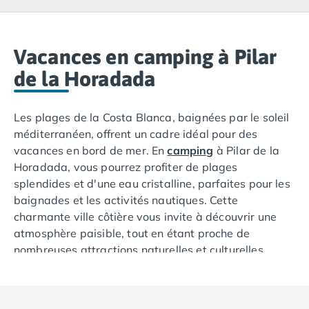
Camping Lacanau
Camping Soulac sur Mer
Camping Vendays-Montalivet
Camping Les Landes
Vacances en camping à Pilar
Camping Biscarrosse
de la Horadada
Camping Capbreton
Camping Hossegor
Les plages de la Costa Blanca, baignées par le soleil
Camping Messanges
méditerranéen, offrent un cadre idéal pour des
Camping Moliets et Maa
vacances en bord de mer. En
camping
à Pilar de la
Camping Sanguinet
Horadada, vous pourrez profiter de plages
Camping Seignosse
splendides et d'une eau cristalline, parfaites pour les
Camping Vieux Boucau les Bains
baignades et les activités nautiques. Cette
Camping Pyrénées Atlantiques
charmante ville côtière vous invite à découvrir une
Camping Bayonne
atmosphère paisible, tout en étant proche de
Camping Biarritz
nombreuses attractions naturelles et culturelles.
Camping Bidart
Louer un mobil-home avec Tohapi à Pilar de la
Camping Hendaye
Horadada vous permettra de profiter d'un séjour
Camping Saint Jean de Luz
confortable tout en explorant la région.
Camping Basse-Normandie