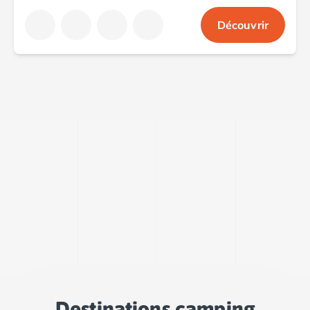
Camping Argelès-sur-Mer
Découvrir
Camping Canet-en-Roussillon
Camping Collioure
Camping Le Barcarès
Camping Perpignan
Camping Saint-Cyprien
Camping Limousin
Camping Corrèze
Camping Lorraine
Camping Vosges
Camping Midi-Pyrénées
Camping Aveyron
Camping Millau
Camping Nant
Camping Saint-Amans-des-Cots
Camping Gers
Camping Lot
Camping Lot-et-Garonne
Destinations camping