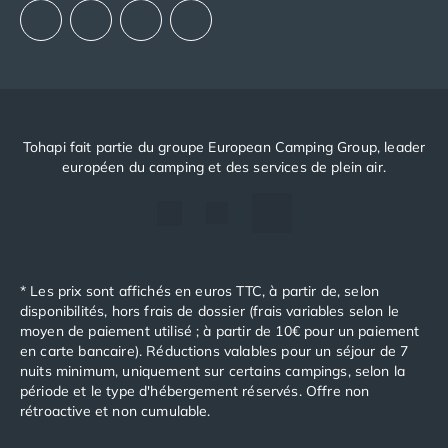
Camping Toscane
Camping Albinia
Camping Cecina
Camping Marina di Bibbona
Camping San Vincenzo
Camping Sarteano
Camping Vénétie
Tohapi fait partie du groupe European Camping Group, leader
européen du camping et des services de plein air.
Camping Caorle
Camping Cavallino
Camping Lido di Jesolo
Camping Pacengo di Lazise
Camping Sottomarina di Chioggia
Camping Venise
* Les prix sont affichés en euros TTC, à partir de, selon
disponibilités, hors frais de dossier (frais variables selon le
Camping Portugal
moyen de paiement utilisé ; à partir de 10€ pour un paiement
Camping Algarve
en carte bancaire). Réductions valables pour un séjour de 7
Camping Centre Portugal
nuits minimum, uniquement sur certains campings, selon la
Camping Lisbonne
période et le type d'hébergement réservés. Offre non
Camping Nazaré
rétroactive et non cumulable.
Camping Nord Portugal