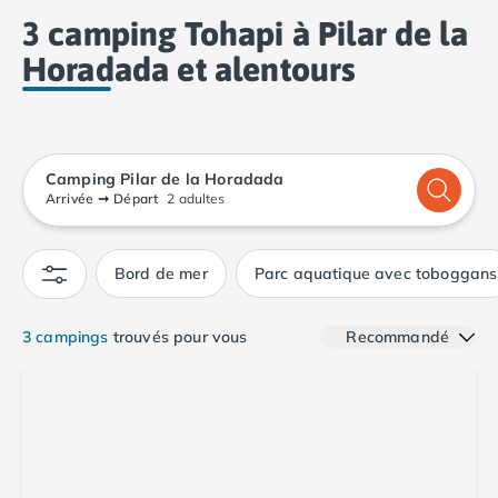
Camping Calvados
3 camping Tohapi à Pilar de la
Camping Cabourg
Horadada et alentours
Camping Caen
Camping Honfleur
Camping Houlgate
Camping Ouistreham
Camping Manche
Camping Pilar de la Horadada
Camping Mont Saint Michel
Arrivée
➞
Départ
2 adultes
Camping Bretagne
Camping Côtes d'Armor
Bord de mer
Parc aquatique avec toboggans
Camping Erquy
Camping Saint-Cast-le-Guildo
Camping Finistère
3 campings
trouvés pour vous
Recommandé
Camping Benodet
Camping Brest
Camping Carantec
Camping Concarneau
Camping Douarnenez
Camping Fouesnant