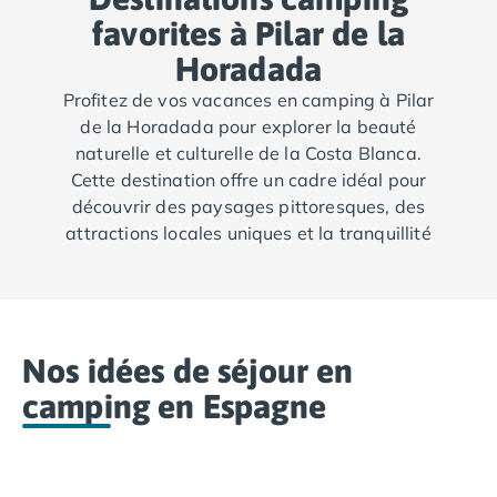
Camping Tarn
favorites à Pilar de la
Camping Nord-Pas-de-Calais
Camping Pas-de-Calais
Horadada
Camping Berck
Profitez de vos vacances en camping à Pilar
Camping Boulogne-sur-Mer
de la Horadada pour explorer la beauté
Camping Le Portel
naturelle et culturelle de la Costa Blanca.
Camping Le Touquet
Cette destination offre un cadre idéal pour
Camping Merlimont
découvrir des paysages pittoresques, des
Camping Pays de la Loire
attractions locales uniques et la tranquillité
Camping Loire-Atlantique
des côtes méditerranéennes. À proximité,
Camping Guerande
partez à la découverte d’Alfàz del Pi, de sa
Camping La Baule-Escoublac
culture et de ses plages de sable fin, ainsi que
Camping La Turballe
de Xilxes, situé juste au-dessus de Valence.
Camping Nantes
Nos idées de séjour en
Camping Pornic
camping en Espagne
Camping Pornichet
Camping Saint Nazaire
Camping Maine-et-Loire
Camping Saumur