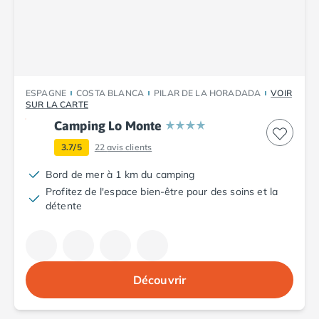
Camping Plouescat
Camping Quimper
Camping Roscoff
Camping Ille-et-Vilaine
Camping Cancale
ESPAGNE
COSTA BLANCA
PILAR DE LA HORADADA
VOIR
Camping Dinard
SUR LA CARTE
Camping Saint-Malo
Camping Lo Monte
Camping Morbihan
3.7/5
22
avis clients
Camping Auray
Camping Carnac
Bord de mer à 1 km du camping
Camping La Trinité sur Mer
Profitez de l'espace bien-être pour des soins et la
Camping Locmariaquer
détente
Camping Penestin
Camping Quiberon
Camping Sarzeau
Camping Vannes
Découvrir
Camping Champagne-Ardenne
Camping Ardennes