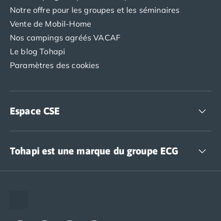
Camping Abruzzes
Notre offre pour les groupes et les séminaires
Camping Emilie Romagne
Vente de Mobil-Home
Camping Bologne
Nos campings agréés VACAF
Camping Cesenatico
Le blog Tohapi
Camping Lido Di Spina
Paramètres des cookies
Camping Ravenne
Camping Riccione
Camping Rimini
Camping Frioul-Vénétie Julienne
Espace CSE
Camping Latium
Camping Rome
Accédez à nos offres CSE
Camping Lombardie
Tohapi est une marque du groupe ECG
Camping Piémont
Camping Pouilles
Camping Gallipoli
The European Camping Group (ECG)
Camping Sardaigne
Espace recrutement
Camping Alghero
Notre groupement d'achats (GAIN)
Camping Muravera
Notre politique RSE