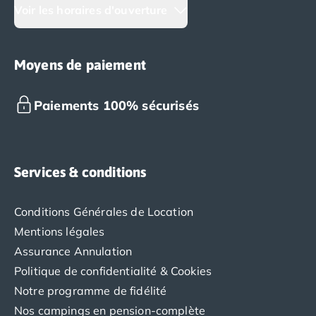
Camping Cantabria
Voir les horaires d'ouverture
Camping Catalogne
Camping Costa Brava
Camping Barcelone
Moyens de paiement
Camping Blanes
Camping Cadaques
Paiements 100% sécurisés
Camping Calonge
Camping Empuriabrava
Camping Lloret De Mar
Camping Palamos
Services & conditions
Camping Pals
Camping Platja d'Aro
Camping Tossa de Mar
Conditions Générales de Location
Camping Costa Dorada
Mentions légales
Camping Cambrils
Assurance Annulation
Camping Creixell
Politique de confidentialité & Cookies
Camping Salou
Notre programme de fidélité
Camping Tarragone
Nos campings en pension-complète
Camping Italie