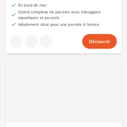
Camping Luxembourg
En bord de mer
Camping Slovénie
Grand complexe de piscines avec toboggans
aquatiques et jacuzzis
Camping Allemagne
Idéalement situé pour une journée à Venise
Camping Bade-Wurtemberg
Camping Forêt Noire
Camping Bavière
Découvrir
Camping Rhénanie-Palatinat
Camping Autriche
Camping Styrie
Idées séjours
Par thématique
Camping 4 étoiles
Camping 5 étoiles Tohapi
Camping avec chiens acceptés
Camping avec parc aquatique
Camping avec piscine
Camping avec piscine chauffée
Camping avec piscine couverte