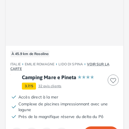
Camping Toscane
Camping Albinia
Camping Cecina
Camping Marina di Bibbona
Camping San Vincenzo
Camping Sarteano
Camping Vénétie
Camping Caorle
À 45.9 km de Rosolina
Camping Cavallino
Camping Lido di Jesolo
ITALIE
EMILIE ROMAGNE
LIDO DI SPINA
VOIR SUR LA
CARTE
Camping Pacengo di Lazise
Camping Sottomarina di Chioggia
Camping Mare e Pineta
Camping Venise
3.7/5
32
avis clients
Camping Portugal
Accès direct à la mer
Camping Algarve
Complexe de piscines impressionnant avec une
Camping Centre Portugal
lagune
Camping Lisbonne
Près de la magnifique réserve du delta du Pô
Camping Nazaré
Camping Nord Portugal