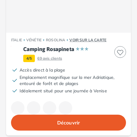
Camping Plouescat
Camping Quimper
Camping Roscoff
Camping Ille-et-Vilaine
Camping Cancale
ITALIE
VÉNÉTIE
ROSOLINA
VOIR SUR LA CARTE
Camping Dinard
Camping Rosapineta
Camping Saint-Malo
Camping Morbihan
4/5
69
avis clients
Camping Auray
Accès direct à la plage
Camping Carnac
Emplacement magnifique sur la mer Adriatique,
Camping La Trinité sur Mer
entouré de forêt et de plages
Camping Locmariaquer
Idéalement situé pour une journée à Venise
Camping Penestin
Camping Quiberon
Camping Sarzeau
Camping Vannes
Découvrir
Camping Champagne-Ardenne
Camping Ardennes