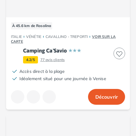
Camping Abruzzes
Camping Emilie Romagne
Camping Bologne
À 45.6 km de Rosolina
Camping Cesenatico
Camping Lido Di Spina
ITALIE
VÉNÉTIE
CAVALLINO - TREPORTI
VOIR SUR LA
Camping Ravenne
CARTE
Camping Riccione
Camping Ca'Savio
Camping Rimini
4.2/5
77
avis clients
Camping Frioul-Vénétie Julienne
Camping Latium
Accès direct à la plage
Camping Rome
Idéalement situé pour une journée à Venise
Camping Lombardie
Camping Piémont
Découvrir
Camping Pouilles
Camping Gallipoli
Camping Sardaigne
Camping Alghero
Camping Muravera