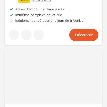
Camping Aude
Camping Gruissan
Accès direct à une plage privée
Camping Narbonne-Plage
Immense complexe aquatique
Camping Sigean
Idéalement situé pour une journée à Venise
Camping Gard
Camping Aigues-Mortes
Découvrir
Camping Grau-du-Roi
Camping Nîmes
Camping Hérault
Camping Agde
Camping Béziers
Camping La Grande Motte
Camping Marseillan-Plage
Camping Montpellier
Camping Palavas-les-Flots
Camping Sète
Camping Valras-Plage
Camping Vias-Plage
Camping Pyrénées-Orientales