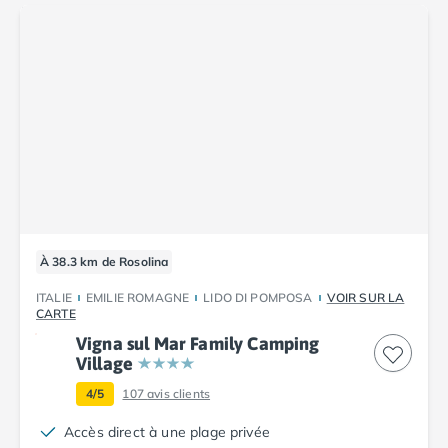
Camping Saint-Palais-sur-Mer
Camping Provence-Alpes-Côte d'Azur
Camping Alpes-de-Haute-Provence
Camping Castellane
Camping Gréoux les Bains
Camping Alpes-Maritimes
Camping Antibes
Camping Cagnes-sur-Mer
Camping Nice
Camping Bouches du Rhône
Camping Aix-en-Provence
À 38.3 km de Rosolina
Camping Arles
ITALIE
EMILIE ROMAGNE
LIDO DI POMPOSA
VOIR SUR LA
Camping Cassis
CARTE
Camping La Ciotat
Vigna sul Mar Family Camping
Camping La Roque-d'Anthéron
Village
Camping Marseille
4/5
107
avis clients
Camping Martigues
Camping Var
Accès direct à une plage privée