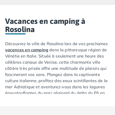
Camping Lacanau
Camping Soulac sur Mer
Camping Vendays-Montalivet
Camping Les Landes
Vacances en camping à
Camping Biscarrosse
Rosolina
Camping Capbreton
Camping Hossegor
Découvrez la ville de Rosolina lors de vos prochaines
Camping Messanges
vacances en camping
dans la pittoresque région de
Camping Moliets et Maa
Vénétie en Italie. Située à seulement une heure des
Camping Sanguinet
célèbres canaux de Venise, cette charmante ville
Camping Seignosse
côtière très prisée offre une multitude de plaisirs qui
Camping Vieux Boucau les Bains
fascineront vos sens. Plongez dans la captivante
Camping Pyrénées Atlantiques
culture italienne, profitez des eaux scintillantes de la
Camping Bayonne
mer Adriatique et aventurez-vous dans les lagunes
Camping Biarritz
époustouflantes du parc régional du delta du Pô en
Camping Bidart
Vénétie. Rosolina bénéficie d'une excellente
Camping Hendaye
localisation au sein du parc du delta du Pô, ce qui lui
Camping Saint Jean de Luz
confère un cadre magnifique dans l'une des régions
Camping Basse-Normandie