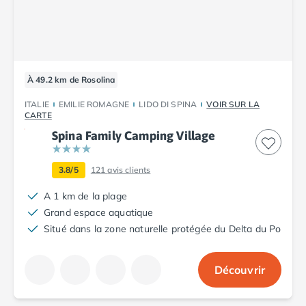
Camping Vendée
Camping Jard-sur-Mer
Camping La Roche-sur-Yon
Camping La-Tranche-sur-Mer
Camping Les Sables d'Olonne
À 49.2 km de Rosolina
Camping Noirmoutier
Camping Saint-Gilles-Croix-de-Vie
ITALIE
EMILIE ROMAGNE
LIDO DI SPINA
VOIR SUR LA
CARTE
Camping Saint-Hilaire-De-Riez
Spina Family Camping Village
Camping Saint-Jean-De-Monts
Camping Picardie
Camping Aisne
3.8/5
121
avis clients
Camping Poitou-Charentes
A 1 km de la plage
Camping Charente-Maritime
Grand espace aquatique
Camping Châtelaillon-Plage
Situé dans la zone naturelle protégée du Delta du Po
Camping Fouras
Camping La Rochelle
Camping Les Mathes
Découvrir
Camping Royan
Camping Saint-Georges-de-Didonne