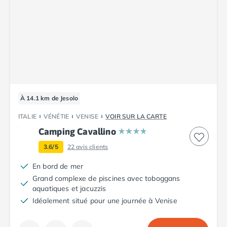
Camping Luxembourg
Camping Slovénie
Camping Allemagne
Camping Bade-Wurtemberg
Camping Forêt Noire
Camping Bavière
Camping Rhénanie-Palatinat
Camping Autriche
À 14.1 km de Jesolo
Camping Styrie
ITALIE
VÉNÉTIE
VENISE
VOIR SUR LA CARTE
Idées séjours
Par thématique
Camping Cavallino
Camping 4 étoiles
3.6/5
22
avis clients
Camping 5 étoiles Tohapi
En bord de mer
Camping avec chiens acceptés
Grand complexe de piscines avec toboggans
Camping avec parc aquatique
aquatiques et jacuzzis
Camping avec piscine
Idéalement situé pour une journée à Venise
Camping avec piscine chauffée
Camping avec piscine couverte