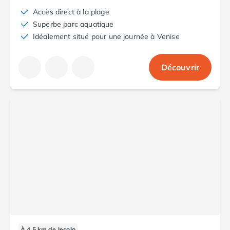
Camping Abruzzes
Accès direct à la plage
Camping Emilie Romagne
Superbe parc aquatique
Camping Bologne
Idéalement situé pour une journée à Venise
Camping Cesenatico
Camping Lido Di Spina
Découvrir
Camping Ravenne
Camping Riccione
Camping Rimini
Camping Frioul-Vénétie Julienne
Camping Latium
Camping Rome
Camping Lombardie
Camping Piémont
Camping Pouilles
Camping Gallipoli
Camping Sardaigne
Camping Alghero
Camping Muravera
À 4.5 km de Jesolo