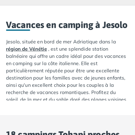
Camping Lacanau
Camping Soulac sur Mer
Camping Vendays-Montalivet
Camping Les Landes
Vacances en camping à Jesolo
Camping Biscarrosse
Camping Capbreton
Jesolo, située en bord de mer Adriatique dans la
Camping Hossegor
région de Vénétie
, est une splendide station
Camping Messanges
balnéaire qui offre un cadre idéal pour des vacances
Camping Moliets et Maa
en camping sur la côte italienne. Elle est
Camping Sanguinet
particulièrement réputée pour être une excellente
Camping Seignosse
destination pour les familles avec de jeunes enfants,
Camping Vieux Boucau les Bains
ainsi qu'un excellent choix pour les couples à la
Camping Pyrénées Atlantiques
recherche de vacances romantiques. Profitez du
Camping Bayonne
soleil, de la mer et du sable doré des plages voisines,
Camping Biarritz
tout en ayant la possibilité de faire une excursion
Camping Bidart
d'une journée dans la ville emblématique de Venise.
Camping Hendaye
Profitez d'une expérience de qualité dans nos
Camping Saint Jean de Luz
campings
à Jesolo, où le climat agréable et les
Camping Basse-Normandie
18 campings Tohapi proches