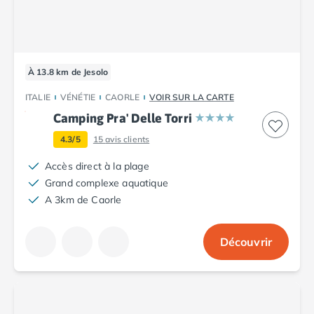
Camping Plouescat
Camping Quimper
Camping Roscoff
Camping Ille-et-Vilaine
À 13.8 km de Jesolo
Camping Cancale
Camping Dinard
ITALIE
VÉNÉTIE
CAORLE
VOIR SUR LA CARTE
Camping Saint-Malo
Camping Pra' Delle Torri
Camping Morbihan
4.3/5
15
avis clients
Camping Auray
Camping Carnac
Accès direct à la plage
Camping La Trinité sur Mer
Grand complexe aquatique
Camping Locmariaquer
A 3km de Caorle
Camping Penestin
Camping Quiberon
Découvrir
Camping Sarzeau
Camping Vannes
Camping Champagne-Ardenne
Camping Ardennes