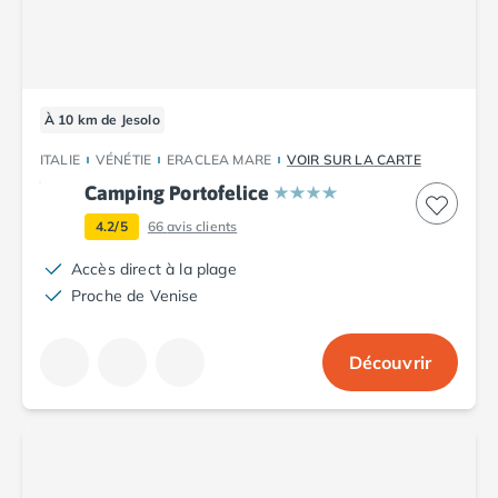
Camping Porto
Camping Croatie
Camping Comté de Zadar
Camping Dalmatie
Camping Istrie
À 10 km de Jesolo
Camping Porec
ITALIE
VÉNÉTIE
ERACLEA MARE
VOIR SUR LA CARTE
Camping Pula
Camping Portofelice
Camping Rovinj
Camping Kvarner
4.2/5
66
avis clients
Autres destinations
Accès direct à la plage
Camping Suisse
Proche de Venise
Camping Belgique
Camping Pays-Bas
Camping Brabant-Septentrional
Découvrir
Camping Frise
Camping Hollande-Méridionale
Camping Limbourg
Camping Overijssel
Camping Zélande