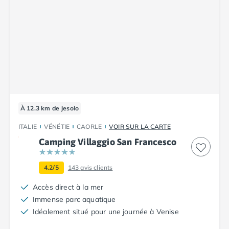
Camping Corse
Camping Corse-du-Sud
Camping Bonifacio
Camping Porto Vecchio
Camping Haute-Corse
Camping Ghisonaccia
Camping Saint-Florent
Camping Franche-Comté
Camping Doubs
À 12.3 km de Jesolo
Camping Jura
Camping Clairvaux-les-Lacs
ITALIE
VÉNÉTIE
CAORLE
VOIR SUR LA CARTE
Camping Haute-Normandie
Camping Villaggio San Francesco
Camping Eure
Camping Ile-de-France
4.2/5
143
avis clients
Camping Essonne
Camping Seine-et-Marne
Accès direct à la mer
Camping Val d'Oise
Immense parc aquatique
Camping Val-de-Marne
Idéalement situé pour une journée à Venise
Camping Languedoc-Roussillon