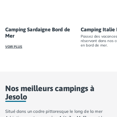
Camping Sardaigne Bord de
Camping Italie
Mer
Passez des vacances 
réservant dans nos c
en bord de mer.
VOIR PLUS
Passez des vacanc
Vivez l’expérience unique d’un camping en Sardaigne en 
Nos meilleurs campings à
Jesolo
Situé dans un cadre pittoresque le long de la mer