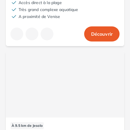
Accès direct à la plage
Camping en bord de mer Corse
Très grand complexe aquatique
Camping en bord de mer Espagne
A proximité de Venise
Camping en bord de mer France
Camping en bord de mer Gironde
Camping en bord de mer Italie
Découvrir
Camping en bord de mer Les Landes
Camping en bord de mer Portugal
Camping en bord de mer Sardaigne
Camping en bord de mer Var
Camping en bord de mer Vendée
Camping Les Alpes
Camping Méditerranée
Camping Savoie
Camping Sud Ouest
Offres spéciales
Bons plans du moment
/promotions/
Avantages & autres promotions
Programme de fidélité
À 9.5 km de Jesolo
Nos petits prix 2026