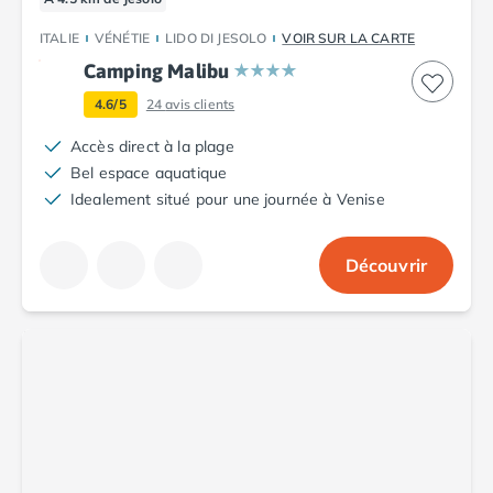
Camping Toscane
Camping Albinia
ITALIE
VÉNÉTIE
LIDO DI JESOLO
VOIR SUR LA CARTE
Camping Cecina
Camping Malibu
Camping Marina di Bibbona
4.6/5
24
avis clients
Camping San Vincenzo
Camping Sarteano
Accès direct à la plage
Camping Vénétie
Bel espace aquatique
Camping Caorle
Idealement situé pour une journée à Venise
Camping Cavallino
Camping Lido di Jesolo
Découvrir
Camping Pacengo di Lazise
Camping Sottomarina di Chioggia
Camping Venise
Camping Portugal
Camping Algarve
Camping Centre Portugal
Camping Lisbonne
Camping Nazaré
Camping Nord Portugal