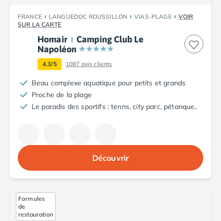
Camping Argelès-sur-Mer
FRANCE
LANGUEDOC ROUSSILLON
VIAS-PLAGE
VOIR
Camping Canet-en-Roussillon
SUR LA CARTE
Camping Collioure
Homair
Camping Club Le
Camping Le Barcarès
Napoléon
Camping Perpignan
4.3/5
1087
avis clients
Camping Saint-Cyprien
Camping Limousin
Beau complexe aquatique pour petits et grands
Camping Corrèze
Proche de la plage
Camping Lorraine
Le paradis des sportifs : tenns, city parc, pétanque..
Camping Vosges
Camping Midi-Pyrénées
Camping Aveyron
Camping Millau
Découvrir
Camping Nant
Camping Saint-Amans-des-Cots
Camping Gers
Camping Lot
Formules
de
Camping Lot-et-Garonne
restauration