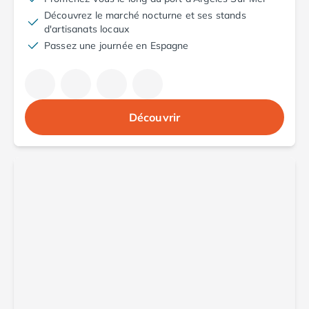
Camping Aude
Découvrez le marché nocturne et ses stands
Camping Gruissan
d'artisanats locaux
Camping Narbonne-Plage
Passez une journée en Espagne
Camping Sigean
Camping Gard
Camping Aigues-Mortes
Camping Grau-du-Roi
Découvrir
Camping Nîmes
Camping Hérault
Camping Agde
Camping Béziers
Camping La Grande Motte
Camping Marseillan-Plage
Camping Montpellier
Camping Palavas-les-Flots
Camping Sète
Camping Valras-Plage
Camping Vias-Plage
Camping Pyrénées-Orientales