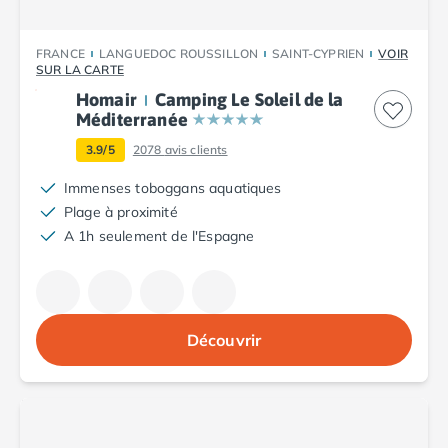
Camping Fréjus
Camping Hyères les Palmiers
Camping Port Grimaud
FRANCE
LANGUEDOC ROUSSILLON
SAINT-CYPRIEN
VOIR
SUR LA CARTE
Camping Saint-Aygulf
Camping Saint-Mandrier-sur-Mer
Homair
Camping Le Soleil de la
Méditerranée
Camping Saint-Tropez
Camping Toulon
3.9/5
2078
avis clients
Camping Vaucluse
Immenses toboggans aquatiques
Camping Avignon
Plage à proximité
Camping Rhône-Alpes
A 1h seulement de l'Espagne
Camping Ardèche
Camping Ruoms
Camping Vallon-Pont-d'Arc
Camping Drôme
Camping Haute-Savoie
Découvrir
Camping Annecy
Camping Thonon-les-bains
Camping Isère
Camping Espagne