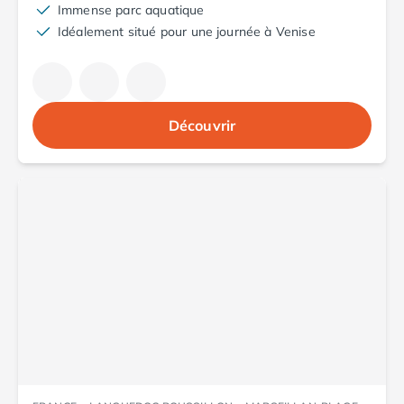
Camping Toscane
Immense parc aquatique
Camping Albinia
Idéalement situé pour une journée à Venise
Camping Cecina
Camping Marina di Bibbona
Camping San Vincenzo
Camping Sarteano
Découvrir
Camping Vénétie
Camping Caorle
Camping Cavallino
Camping Lido di Jesolo
Camping Pacengo di Lazise
Camping Sottomarina di Chioggia
Camping Venise
Camping Portugal
Camping Algarve
Camping Centre Portugal
Camping Lisbonne
Camping Nazaré
Camping Nord Portugal