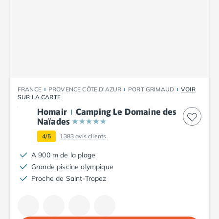
Camping Tarn
Camping Nord-Pas-de-Calais
Camping Pas-de-Calais
Camping Berck
Camping Boulogne-sur-Mer
Camping Le Portel
Camping Le Touquet
Camping Merlimont
FRANCE
PROVENCE CÔTE D'AZUR
PORT GRIMAUD
VOIR
Camping Pays de la Loire
SUR LA CARTE
Camping Loire-Atlantique
Homair
Camping Le Domaine des
Camping Guerande
Naïades
Camping La Baule-Escoublac
4/5
1383
avis clients
Camping La Turballe
Camping Nantes
A 900 m de la plage
Camping Pornic
Grande piscine olympique
Camping Pornichet
Proche de Saint-Tropez
Camping Saint Nazaire
Camping Maine-et-Loire
Camping Saumur