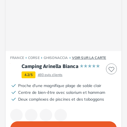
Camping Cantabria
Camping Catalogne
Camping Costa Brava
Camping Barcelone
Camping Blanes
Camping Cadaques
Camping Calonge
Camping Empuriabrava
Camping Lloret De Mar
FRANCE
CORSE
GHISONACCIA
VOIR SUR LA CARTE
Camping Palamos
Camping Arinella Bianca
Camping Pals
4.2/5
493
avis clients
Camping Platja d'Aro
Camping Tossa de Mar
Proche d'une magnifique plage de sable clair
Camping Costa Dorada
Centre de bien-être avec solarium et hammam
Camping Cambrils
Deux complexes de piscines et des toboggans
Camping Creixell
Camping Salou
Camping Tarragone
Camping Italie