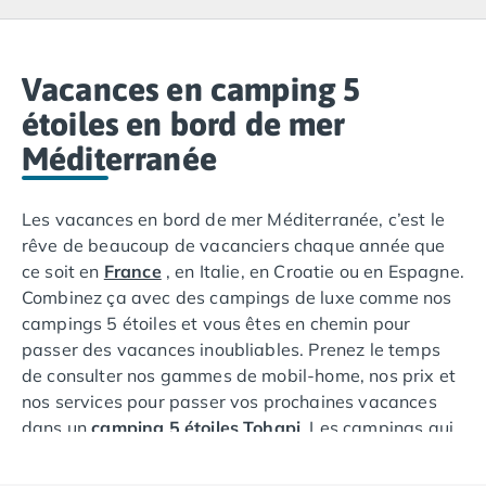
Camping Lacanau
Camping Soulac sur Mer
Camping Vendays-Montalivet
Camping Les Landes
Vacances en camping 5
Camping Biscarrosse
étoiles en bord de mer
Camping Capbreton
Méditerranée
Camping Hossegor
Camping Messanges
Camping Moliets et Maa
Les vacances en bord de mer Méditerranée, c’est le
Camping Sanguinet
rêve de beaucoup de vacanciers chaque année que
Camping Seignosse
ce soit en
France
, en Italie, en Croatie ou en Espagne.
Camping Vieux Boucau les Bains
Combinez ça avec des campings de luxe comme nos
Camping Pyrénées Atlantiques
campings 5 étoiles et vous êtes en chemin pour
Camping Bayonne
passer des vacances inoubliables. Prenez le temps
Camping Biarritz
de consulter nos gammes de mobil-home, nos prix et
Camping Bidart
nos services pour passer vos prochaines vacances
Camping Hendaye
dans un
camping 5 étoiles Tohapi
. Les campings qui
Camping Saint Jean de Luz
combinent luxe et bord de mer vous permettent de
Camping Basse-Normandie
profiter de vacances à la mer tout en étant dans le