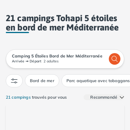
Camping Calvados
confort de votre mobil-home ou de votre tente
Camping Cabourg
équipée. Il y a plusieurs raisons de vouloir choisir un
21 campings Tohapi 5 étoiles
Camping Caen
camping en bord de mer Méditerranée
.
Camping Honfleur
en bord de mer Méditerranée
Camping Houlgate
Camping Ouistreham
Camping Manche
Camping Mont Saint Michel
Camping 5 Étoiles Bord de Mer Méditerranée
Camping Bretagne
Arrivée
➞
Départ
2 adultes
Camping Côtes d'Armor
Camping Erquy
Camping Saint-Cast-le-Guildo
Bord de mer
Parc aquatique avec toboggans
Camping Finistère
Camping Benodet
21 campings
trouvés pour vous
Recommandé
Camping Brest
Camping Carantec
Camping Concarneau
Camping Douarnenez
Camping Fouesnant