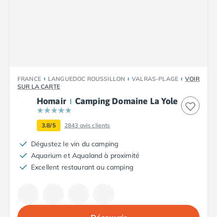
Camping Plouescat
Camping Quimper
Camping Roscoff
Camping Ille-et-Vilaine
Camping Cancale
Camping Dinard
Camping Saint-Malo
FRANCE
LANGUEDOC ROUSSILLON
VALRAS-PLAGE
VOIR
SUR LA CARTE
Camping Morbihan
Homair
Camping Domaine La Yole
Camping Auray
Camping Carnac
Camping La Trinité sur Mer
3.8/5
2843
avis clients
Camping Locmariaquer
Dégustez le vin du camping
Camping Penestin
Aquarium et Aqualand à proximité
Camping Quiberon
Excellent restaurant au camping
Camping Sarzeau
Camping Vannes
Camping Champagne-Ardenne
Camping Ardennes