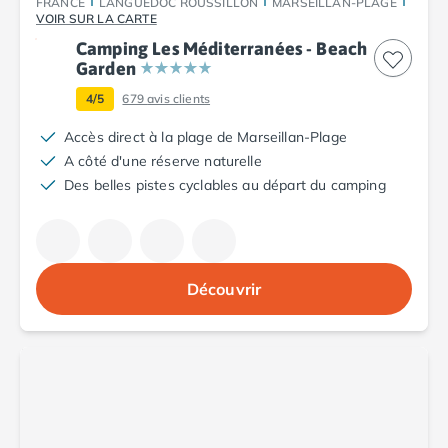
FRANCE
LANGUEDOC ROUSSILLON
MARSEILLAN-PLAGE
Camping Porto
VOIR SUR LA CARTE
Camping Croatie
Camping Les Méditerranées - Beach
Camping Comté de Zadar
Garden
Camping Dalmatie
4/5
679
avis clients
Camping Istrie
Camping Porec
Accès direct à la plage de Marseillan-Plage
Camping Pula
A côté d'une réserve naturelle
Camping Rovinj
Des belles pistes cyclables au départ du camping
Camping Kvarner
Autres destinations
Camping Suisse
Camping Belgique
Découvrir
Camping Pays-Bas
Camping Brabant-Septentrional
Camping Frise
Camping Hollande-Méridionale
Camping Limbourg
Camping Overijssel
Camping Zélande