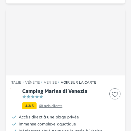
Camping avec spa, espace bien-être
Camping bord de mer
Camping Bord de Rivière
Camping en bord de lac
Camping Tohapi agréés VACAF
Par destination
Camping 4 étoiles Les Landes
Camping 5 étoiles Bretagne
Camping 5 étoiles Vendée
Camping Atlantique
Camping avec parc aquatique Ardèche
Camping avec parc aquatique Bretagne
ITALIE
VÉNÉTIE
VENISE
VOIR SUR LA CARTE
Camping avec parc aquatique Dordogne
Camping Marina di Venezia
Camping avec parc aquatique Espagne
Camping avec parc aquatique Les Landes
Camping avec piscine Annecy
4.3/5
68
avis clients
Camping en bord de mer Aquitaine
Accès direct à une plage privée
Camping en bord de mer Bretagne
Immense complexe aquatique
Camping en bord de mer Calvados
Idéalement situé pour une journée à Venise