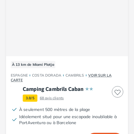
Camping Corse
Camping Corse-du-Sud
Camping Bonifacio
Camping Porto Vecchio
Camping Haute-Corse
Camping Ghisonaccia
Camping Saint-Florent
Camping Franche-Comté
Camping Doubs
À 13 km de Miami Platja
Camping Jura
Camping Clairvaux-les-Lacs
ESPAGNE
COSTA DORADA
CAMBRILS
VOIR SUR LA
Camping Haute-Normandie
CARTE
Camping Eure
Camping Cambrils Caban
Camping Ile-de-France
3.8/5
68
avis clients
Camping Essonne
Camping Seine-et-Marne
À seulement 500 mètres de la plage
Camping Val d'Oise
Idéalement situé pour une escapade inoubliable à
Camping Val-de-Marne
PortAventura ou à Barcelone
Camping Languedoc-Roussillon