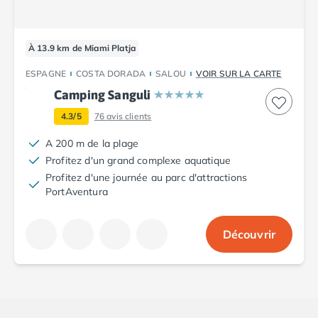
Camping Porto
Camping Croatie
Camping Comté de Zadar
À 13.9 km de Miami Platja
Camping Dalmatie
ESPAGNE
COSTA DORADA
SALOU
VOIR SUR LA CARTE
Camping Istrie
Camping Porec
Camping Sanguli
Camping Pula
4.3/5
76
avis clients
Camping Rovinj
Camping Kvarner
A 200 m de la plage
Autres destinations
Profitez d'un grand complexe aquatique
Camping Suisse
Profitez d'une journée au parc d'attractions
PortAventura
Camping Belgique
Camping Pays-Bas
Camping Brabant-Septentrional
Découvrir
Camping Frise
Camping Hollande-Méridionale
Camping Limbourg
Camping Overijssel
Camping Zélande