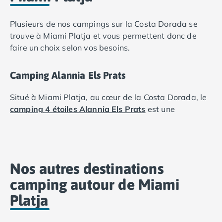
Plusieurs de nos campings sur la Costa Dorada se
trouve à Miami Platja et vous permettent donc de
faire un choix selon vos besoins.
Camping Alannia Els Prats
Situé à Miami Platja, au cœur de la Costa Dorada, le
camping 4 étoiles Alannia Els Prats
est une
destination de choix pour les familles grâce à son
accès direct à la plage. Outre les bains de mer, vous
profiterez d'un parc aquatique ludique équipé d'une
piscine de plein air, d'un toboggan et d'une
Nos autres destinations
pataugeoire. Rythmé par des activités sportives
(zumba, football) et une ambiance conviviale,
camping autour de Miami
l'établissement dispose de tous les services de
Platja
restauration sur place et constitue un point de départ
idéal pour visiter Tarragone ou Salou.