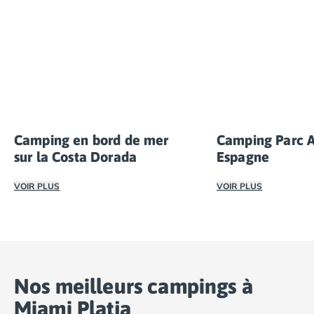
et hammam, espace bien-être et spa, cours de yoga
et de danse, club enfants et ados, aire de jeux,
tournois de sport, bar et restaurant, spectacles et
soirées à thème…
Camping en bord de mer
Camping Parc 
sur la Costa Dorada
Espagne
VOIR PLUS
VOIR PLUS
Découvrez le bord de mer de la Costa Dorada avec les c
Une grande partie
Nos meilleurs campings à
Miami Platja