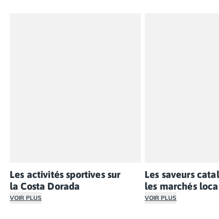
Camping en bord de mer Corse
Camping en bord de mer Espagne
Camping en bord de mer France
Camping en bord de mer Gironde
Camping en bord de mer Italie
Camping en bord de mer Les Landes
Camping en bord de mer Portugal
Camping en bord de mer Sardaigne
Camping en bord de mer Var
Camping Les Alpes
Camping Méditerranée
Camping Savoie
Camping Sud Ouest
Offres spéciales
Bons plans du moment
/promotions/
Les activités sportives sur
Les saveurs cata
Avantages & autres promotions
la Costa Dorada
les marchés loc
Programme de fidélité
VOIR PLUS
VOIR PLUS
Nos petits prix 2026
Les campings de Miami Platja offrent un accès direct à l
En séjournant en vac
Promos d'été 2026