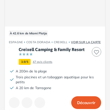
Camping Fréjus
Camping Hyères les Palmiers
Camping Port Grimaud
Camping Saint-Aygulf
Camping Saint-Mandrier-sur-Mer
Camping Saint-Tropez
À 42.6 km de Miami Platja
Camping Toulon
Camping Vaucluse
ESPAGNE
COSTA DORADA
CREIXELL
VOIR SUR LA CARTE
Camping Avignon
Creixell Camping & Family Resort
Camping Rhône-Alpes
Camping Ardèche
3.9/5
47
avis clients
Camping Ruoms
Camping Vallon-Pont-d'Arc
A 200m de la plage
Camping Drôme
Trois piscines et un toboggan aquatique pour les
petits
Camping Haute-Savoie
A 20 km de Tarragone
Camping Annecy
Camping Thonon-les-bains
Camping Isère
Découvrir
Camping Espagne