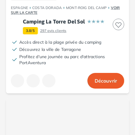
Camping Saint-Palais-sur-Mer
ESPAGNE
COSTA DORADA
MONT-ROIG DEL CAMP
VOIR
Camping Provence-Alpes-Côte d'Azur
SUR LA CARTE
Camping Alpes-de-Haute-Provence
Camping La Torre Del Sol
Camping Castellane
3.8/5
297
avis clients
Camping Gréoux les Bains
Camping Alpes-Maritimes
Accès direct à la plage privée du camping
Camping Antibes
Découvrez la ville de Tarragone
Camping Cagnes-sur-Mer
Profitez d'une journée au parc d'attractions
PortAventura
Camping Nice
Camping Bouches du Rhône
Camping Aix-en-Provence
Découvrir
Camping Arles
Camping Cassis
Camping La Ciotat
Camping La Roque-d'Anthéron
Camping Marseille
Camping Martigues
Camping Var