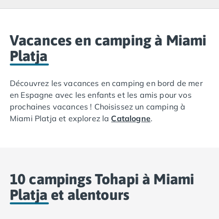
Camping Lacanau
Camping Soulac sur Mer
Camping Vendays-Montalivet
Camping Les Landes
Vacances en camping à Miami
Camping Biscarrosse
Platja
Camping Capbreton
Camping Hossegor
Découvrez les vacances en camping en bord de mer
Camping Messanges
en Espagne avec les enfants et les amis pour vos
Camping Moliets et Maa
prochaines vacances ! Choisissez un camping à
Camping Sanguinet
Miami Platja et explorez la
Catalogne
.
Camping Seignosse
Camping Vieux Boucau les Bains
Camping Pyrénées Atlantiques
Camping Bayonne
Camping Biarritz
10 campings Tohapi à Miami
Camping Bidart
Camping Hendaye
Platja et alentours
Camping Saint Jean de Luz
Camping Basse-Normandie