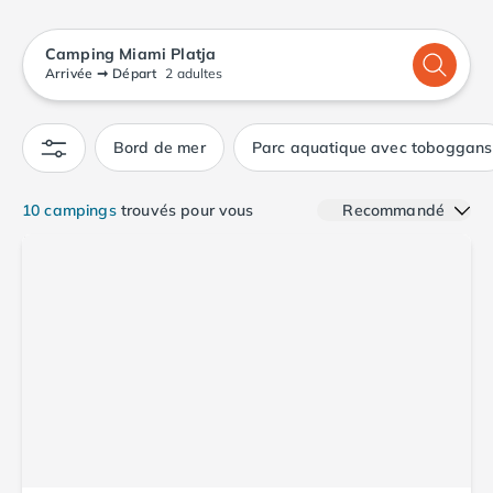
Camping Calvados
Camping Cabourg
Camping Miami Platja
Camping Caen
Arrivée
➞
Départ
2 adultes
Camping Honfleur
Camping Houlgate
Camping Ouistreham
Bord de mer
Parc aquatique avec toboggans
Camping Manche
Camping Mont Saint Michel
10 campings
trouvés pour vous
Recommandé
Camping Bretagne
Camping Côtes d'Armor
Camping Erquy
Camping Saint-Cast-le-Guildo
Camping Finistère
Camping Benodet
Camping Brest
Camping Carantec
Camping Concarneau
Camping Douarnenez
Camping Fouesnant