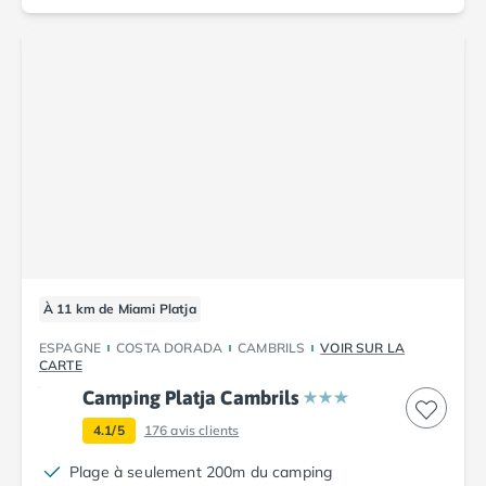
Camping Cantabria
Camping Catalogne
Camping Costa Brava
Camping Barcelone
Camping Blanes
Camping Cadaques
Camping Calonge
Camping Empuriabrava
Camping Lloret De Mar
Camping Palamos
Camping Pals
Camping Platja d'Aro
À 11 km de Miami Platja
Camping Tossa de Mar
Camping Costa Dorada
ESPAGNE
COSTA DORADA
CAMBRILS
VOIR SUR LA
CARTE
Camping Cambrils
Camping Platja Cambrils
Camping Creixell
Camping Salou
4.1/5
176
avis clients
Camping Tarragone
Plage à seulement 200m du camping
Camping Italie