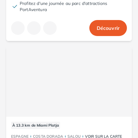
Profitez d'une journée au parc d'attractions
Camping Abruzzes
PortAventura
Camping Emilie Romagne
Camping Bologne
Camping Cesenatico
Découvrir
Camping Lido Di Spina
Camping Ravenne
Camping Riccione
Camping Rimini
Camping Frioul-Vénétie Julienne
Camping Latium
Camping Rome
Camping Lombardie
Camping Piémont
Camping Pouilles
Camping Gallipoli
Camping Sardaigne
Camping Alghero
À 13.3 km de Miami Platja
Camping Muravera
ESPAGNE
COSTA DORADA
SALOU
VOIR SUR LA CARTE