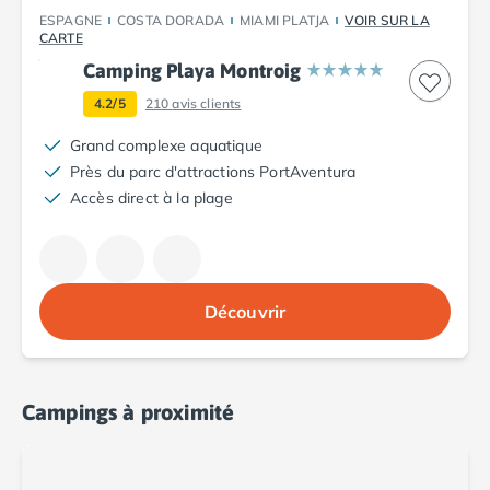
Camping Plouescat
ESPAGNE
COSTA DORADA
MIAMI PLATJA
VOIR SUR LA
CARTE
Camping Quimper
Camping Playa Montroig
Camping Roscoff
Camping Ille-et-Vilaine
4.2/5
210
avis clients
Camping Cancale
Grand complexe aquatique
Camping Dinard
Près du parc d'attractions PortAventura
Camping Saint-Malo
Accès direct à la plage
Camping Morbihan
Camping Auray
Camping Carnac
Camping La Trinité sur Mer
Camping Locmariaquer
Découvrir
Camping Penestin
Camping Quiberon
Camping Sarzeau
Campings à proximité
Camping Vannes
Camping Champagne-Ardenne
Camping Ardennes