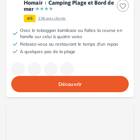
Homair
Camping Plage et Bord de
Camping Plouescat
mer
Camping Quimper
4/5
236
avis clients
Camping Roscoff
Camping Ille-et-Vilaine
Osez le toboggan kamikaze ou faites la course en
Camping Cancale
famille sur celui à quatre voies
Camping Dinard
Relaxez-vous au restaurant le temps d'un repas
Camping Saint-Malo
A quelques pas de la plage
Camping Morbihan
Camping Auray
Camping Carnac
Camping La Trinité sur Mer
Découvrir
Camping Locmariaquer
Camping Penestin
Camping Quiberon
Camping Sarzeau
Camping Vannes
Camping Champagne-Ardenne
Camping Ardennes