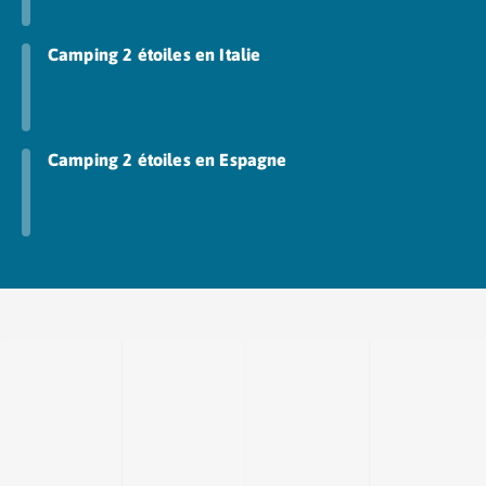
Camping Fréjus
Camping Hyères les Palmiers
Camping Port Grimaud
Camping 2 étoiles en Italie
Camping Saint-Aygulf
Camping Saint-Mandrier-sur-Mer
Camping Saint-Tropez
Camping Toulon
Camping 2 étoiles en Espagne
Camping Vaucluse
Camping Avignon
Camping Rhône-Alpes
Camping Ardèche
Camping Ruoms
Camping Vallon-Pont-d'Arc
Camping Drôme
Camping Haute-Savoie
Camping Annecy
Camping Thonon-les-bains
Camping Isère
Camping Espagne