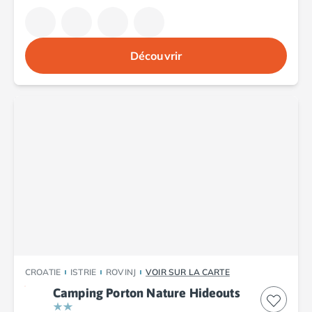
Camping Argelès-sur-Mer
Camping Canet-en-Roussillon
Camping Collioure
Découvrir
Camping Le Barcarès
Camping Perpignan
Camping Saint-Cyprien
Camping Limousin
Camping Corrèze
Camping Lorraine
Camping Vosges
Camping Midi-Pyrénées
Camping Aveyron
Camping Millau
Camping Nant
Camping Saint-Amans-des-Cots
Camping Gers
CROATIE
ISTRIE
ROVINJ
VOIR SUR LA CARTE
Camping Lot
Camping Porton Nature Hideouts
Camping Lot-et-Garonne