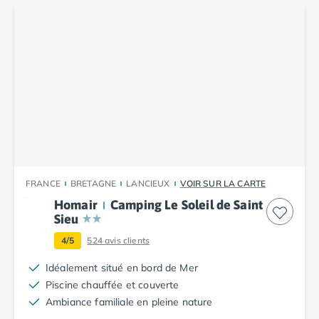
Camping Aude
Camping Gruissan
Camping Narbonne-Plage
Camping Sigean
Camping Gard
Camping Aigues-Mortes
Camping Grau-du-Roi
Camping Nîmes
Camping Hérault
Camping Agde
Camping Béziers
FRANCE
BRETAGNE
LANCIEUX
VOIR SUR LA CARTE
Camping La Grande Motte
Homair
Camping Le Soleil de Saint
Camping Marseillan-Plage
Sieu
Camping Montpellier
4/5
524
avis clients
Camping Palavas-les-Flots
Camping Sète
Idéalement situé en bord de Mer
Camping Valras-Plage
Piscine chauffée et couverte
Camping Vias-Plage
Ambiance familiale en pleine nature
Camping Pyrénées-Orientales