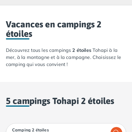
Camping Lacanau
Camping Soulac sur Mer
Camping Vendays-Montalivet
Camping Les Landes
Vacances en campings 2
Camping Biscarrosse
étoiles
Camping Capbreton
Camping Hossegor
Découvrez tous les campings
2 étoiles
Tohapi à la
Camping Messanges
mer, à la montagne et à la campagne. Choisissez le
Camping Moliets et Maa
camping qui vous convient !
Camping Sanguinet
Camping Seignosse
Camping Vieux Boucau les Bains
Camping Pyrénées Atlantiques
Camping Bayonne
5 campings Tohapi 2 étoiles
Camping Biarritz
Camping Bidart
Camping Hendaye
Camping Saint Jean de Luz
Camping Basse-Normandie
Camping 2 étoiles