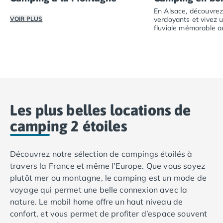
Camping Toscane
l’enceinte du camping.
En Alsace, découvre
Camping Albinia
VOIR PLUS
verdoyants et vivez u
Camping Cecina
fluviale mémorable a
du canal.
Camping Marina di Bibbona
Au cœur de l’Alsace, profitez d’un cadre naturel unique et
En Alsace, découvr
Camping San Vincenzo
Camping Sarteano
Camping Vénétie
Camping Caorle
Camping Cavallino
Les plus belles locations de
Camping Lido di Jesolo
Camping Pacengo di Lazise
camping 2 étoiles
Camping Sottomarina di Chioggia
Camping Venise
Découvrez notre sélection de campings étoilés à
Camping Portugal
travers la France et même l’Europe. Que vous soyez
Camping Algarve
plutôt mer ou montagne, le camping est un mode de
Camping Centre Portugal
voyage qui permet une belle connexion avec la
Camping Lisbonne
nature. Le mobil home offre un haut niveau de
Camping Nazaré
confort, et vous permet de profiter d’espace souvent
Camping Nord Portugal