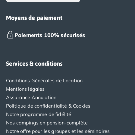
Nos hébergements
Nos Mobils-Homes
/nos-hebergements/location-mobil-
Moyens de paiement
Nos Tentes équipées
/nos-hebergements/location-tente
Nos Emplacements
/nos-hebergements/location-empla
La marque Tohapi by Homair
Paiements 100% sécurisés
Vivez l'expérience
Qui sommes nous ?
Services et infos pratiques
Services & conditions
Nos modes de paiement
Paiement en plusieurs fois
Paiement en plusieurs fois - avec ONEY BANK
Conditions Générales de Location
Notre programme de fidélité
Mentions légales
Devenir propriétaire
Assurance Annulation
Camping en Dordogne
Politique de confidentialité & Cookies
Camping avec terrain de tennis
Camping avec salle de sport
Notre programme de fidélité
Nos campings en pension-complète
Notre offre pour les groupes et les séminaires