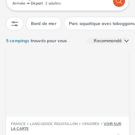
Camping Calvados
Arrivée
➞
Départ
2 adultes
Camping Cabourg
Camping Caen
Bord de mer
Parc aquatique avec toboggans
Camping Honfleur
Camping Houlgate
Camping Ouistreham
5 campings
trouvés pour vous
Recommandé
Camping Manche
Camping Mont Saint Michel
Camping Bretagne
Camping Côtes d'Armor
Camping Erquy
Camping Saint-Cast-le-Guildo
Camping Finistère
Camping Benodet
Camping Brest
Camping Carantec
Camping Concarneau
FRANCE
LANGUEDOC ROUSSILLON
VENDRES
VOIR SUR
Camping Douarnenez
LA CARTE
Camping Fouesnant