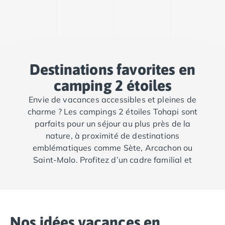
Camping Cantabria
Camping Catalogne
Camping Costa Brava
Camping Barcelone
Camping Blanes
Camping Cadaques
Destinations favorites en
Camping Calonge
camping 2 étoiles
Camping Empuriabrava
Envie de vacances accessibles et pleines de
Camping Lloret De Mar
charme ? Les campings 2 étoiles Tohapi sont
Camping Palamos
parfaits pour un séjour au plus près de la
Camping Pals
nature, à proximité de destinations
Camping Platja d'Aro
emblématiques comme Sète, Arcachon ou
Camping Tossa de Mar
Saint-Malo. Profitez d’un cadre familial et
Camping Costa Dorada
chaleureux, idéal pour se détendre et
Camping Cambrils
découvrir les plus belles régions de France en
Camping Creixell
toute simplicité.
Camping Salou
Camping Tarragone
Nos idées vacances en
Camping Italie