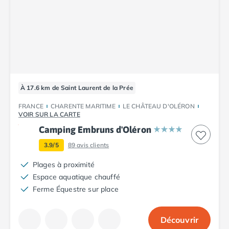
Camping Cantabria
Camping Catalogne
Camping Costa Brava
Camping Barcelone
Camping Blanes
Camping Cadaques
Camping Calonge
À 17.6 km de Saint Laurent de la Prée
Camping Empuriabrava
Camping Lloret De Mar
FRANCE
CHARENTE MARITIME
LE CHÂTEAU D'OLÉRON
VOIR SUR LA CARTE
Camping Palamos
Camping Pals
Camping Embruns d'Oléron
Camping Platja d'Aro
3.9/5
89
avis clients
Camping Tossa de Mar
Camping Costa Dorada
Plages à proximité
Camping Cambrils
Espace aquatique chauffé
Camping Creixell
Ferme Équestre sur place
Camping Salou
Camping Tarragone
Découvrir
Camping Italie