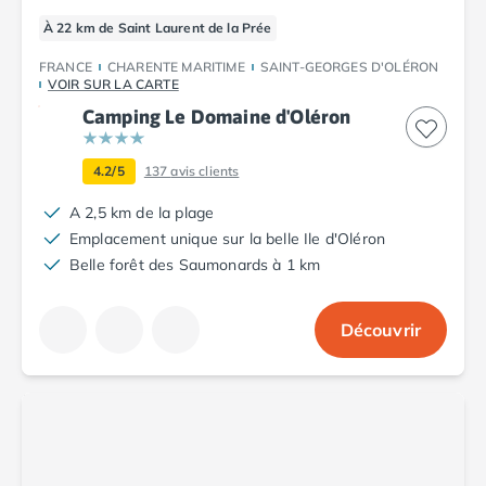
Camping Fréjus
Camping Hyères les Palmiers
À 22 km de Saint Laurent de la Prée
Camping Port Grimaud
FRANCE
CHARENTE MARITIME
SAINT-GEORGES D'OLÉRON
Camping Saint-Aygulf
VOIR SUR LA CARTE
Camping Saint-Mandrier-sur-Mer
Camping Le Domaine d'Oléron
Camping Saint-Tropez
Camping Toulon
4.2/5
137
avis clients
Camping Vaucluse
Camping Avignon
A 2,5 km de la plage
Camping Rhône-Alpes
Emplacement unique sur la belle Ile d'Oléron
Camping Ardèche
Belle forêt des Saumonards à 1 km
Camping Ruoms
Camping Vallon-Pont-d'Arc
Découvrir
Camping Drôme
Camping Haute-Savoie
Camping Annecy
Camping Thonon-les-bains
Camping Isère
Camping Espagne