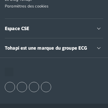
Paramètres des cookies
Espace CSE
Accédez à nos offres CSE
Tohapi est une marque du groupe ECG
The European Camping Group (ECG)
Espace recrutement
Notre groupement d'achats (GAIN)
Notre politique RSE