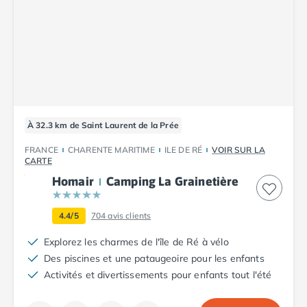
Camping Tarn
Camping Nord-Pas-de-Calais
Camping Pas-de-Calais
Camping Berck
Camping Boulogne-sur-Mer
Camping Le Portel
Camping Le Touquet
Camping Merlimont
À 32.3 km de Saint Laurent de la Prée
Camping Pays de la Loire
Camping Loire-Atlantique
FRANCE
CHARENTE MARITIME
ILE DE RÉ
VOIR SUR LA
CARTE
Camping Guerande
Homair
Camping La Grainetière
Camping La Baule-Escoublac
Camping La Turballe
Camping Nantes
4.4/5
704
avis clients
Camping Pornic
Explorez les charmes de l'île de Ré à vélo
Camping Pornichet
Des piscines et une pataugeoire pour les enfants
Camping Saint Nazaire
Activités et divertissements pour enfants tout l'été
Camping Maine-et-Loire
Camping Saumur