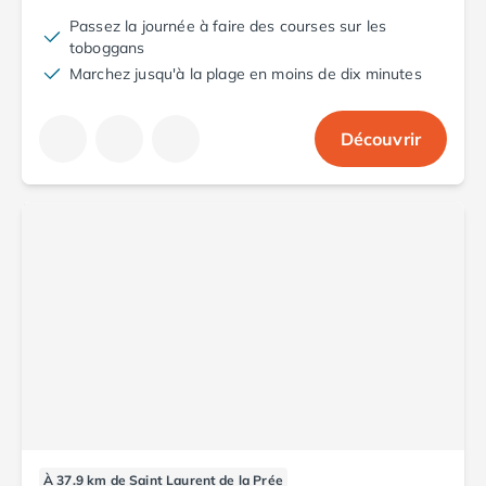
Camping en bord de mer Corse
Passez la journée à faire des courses sur les
Camping en bord de mer Espagne
toboggans
Camping en bord de mer France
Marchez jusqu'à la plage en moins de dix minutes
Camping en bord de mer Gironde
Camping en bord de mer Italie
Découvrir
Camping en bord de mer Les Landes
Camping en bord de mer Portugal
Camping en bord de mer Sardaigne
Camping en bord de mer Var
Camping Les Alpes
Camping Méditerranée
Camping Savoie
Camping Sud Ouest
Offres spéciales
Bons plans du moment
/promotions/
Avantages & autres promotions
Programme de fidélité
Nos petits prix 2026
Promos d'été 2026
À 37.9 km de Saint Laurent de la Prée