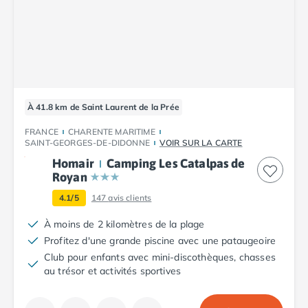
Camping Luxembourg
Camping Slovénie
Camping Allemagne
Camping Bade-Wurtemberg
Camping Forêt Noire
Camping Bavière
À 41.8 km de Saint Laurent de la Prée
Camping Rhénanie-Palatinat
Camping Autriche
FRANCE
CHARENTE MARITIME
SAINT-GEORGES-DE-DIDONNE
VOIR SUR LA CARTE
Camping Styrie
Idées séjours
Homair
Camping Les Catalpas de
Royan
Par thématique
Camping 4 étoiles
4.1/5
147
avis clients
Camping 5 étoiles Tohapi
À moins de 2 kilomètres de la plage
Camping avec chiens acceptés
Profitez d'une grande piscine avec une pataugeoire
Camping avec parc aquatique
Club pour enfants avec mini-discothèques, chasses
Camping avec piscine
au trésor et activités sportives
Camping avec piscine chauffée
Camping avec piscine couverte