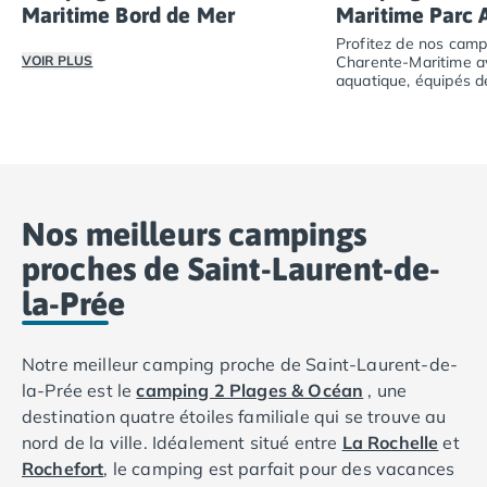
Maritime Bord de Mer
Maritime Parc 
Profitez de nos camp
VOIR PLUS
Charente-Maritime a
aquatique, équipés de
toboggans et de pata
Vivez des vacances inoubliables en Charente-Maritime d
Profitez de nos c
Nos meilleurs campings
proches de Saint-Laurent-de-
la-Prée
Notre meilleur camping proche de Saint-Laurent-de-
la-Prée est le
camping 2 Plages & Océan
, une
destination quatre étoiles familiale qui se trouve au
nord de la ville. Idéalement situé entre
La Rochelle
et
Rochefort
, le camping est parfait pour des vacances