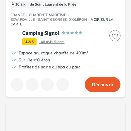
Camping Porto
À 16.2 km de Saint Laurent de la Prée
Camping Croatie
FRANCE
CHARENTE MARITIME
Camping Comté de Zadar
BOYARDVILLE - SAINT-GEORGES-D'OLÉRON
VOIR SUR LA
Camping Dalmatie
CARTE
Camping Istrie
Camping Signol
Camping Porec
4.2/5
108
avis clients
Camping Pula
Camping Rovinj
Espace aquatique chauffé de 400m²
Camping Kvarner
Sur l'île d'Oléron
Autres destinations
Profitez de soins au spa du parc
Camping Suisse
Camping Belgique
Découvrir
Camping Pays-Bas
Camping Brabant-Septentrional
Camping Frise
Camping Hollande-Méridionale
Camping Limbourg
Camping Overijssel
Camping Zélande