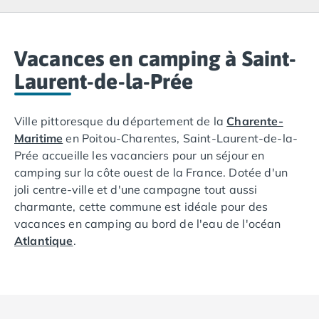
Camping Lacanau
Camping Soulac sur Mer
Camping Vendays-Montalivet
Camping Les Landes
Vacances en camping à Saint-
Camping Biscarrosse
Laurent-de-la-Prée
Camping Capbreton
Camping Hossegor
Ville pittoresque du département de la
Charente-
Camping Messanges
Maritime
en Poitou-Charentes, Saint-Laurent-de-la-
Camping Moliets et Maa
Prée accueille les vacanciers pour un séjour en
Camping Sanguinet
camping sur la côte ouest de la France. Dotée d'un
Camping Seignosse
joli centre-ville et d'une campagne tout aussi
Camping Vieux Boucau les Bains
charmante, cette commune est idéale pour des
Camping Pyrénées Atlantiques
vacances en camping au bord de l'eau de l'océan
Camping Bayonne
Atlantique
.
Camping Biarritz
Camping Bidart
Des vacances en camping à Saint-Laurent-de-la-
Camping Hendaye
Prée vous permettent de découvrir et d'explorer une
Camping Saint Jean de Luz
belle région de
France
qui abrite plusieurs attractions
Camping Basse-Normandie