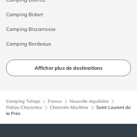
En plus de l'accueil chaleureux du personnel, les
Camping Bidart
clients du camping peuvent profiter d'une multitude
de services et d'installations, notamment un bar, un
Camping Biscarrosse
restaurant, un snack-bar et une supérette. Les
options d'hébergement au camping 2 Plages &
Camping Bordeaux
Océan comprennent des mobil-homes modernes
installés sur des emplacements intimes et paisibles.
Afficher plus de destinations
Camping Tohapi
France
Nouvelle-Aquitaine
Poitou-Charentes
Charente-Maritime
Saint Laurent de
la Prée