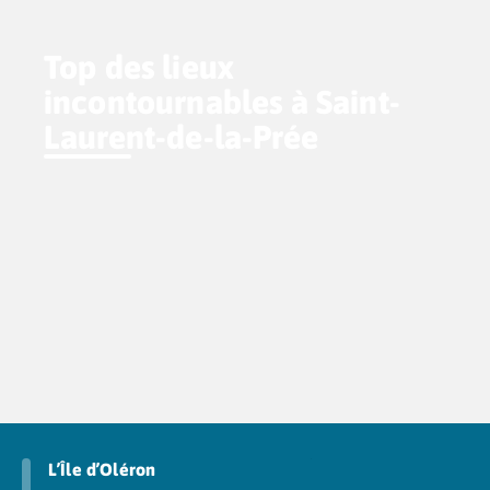
Top des lieux
incontournables à Saint-
Laurent-de-la-Prée
L’Île d’Oléron