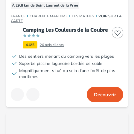
Camping Argelès-sur-Mer
À 29.8 km de Saint Laurent de la Prée
Camping Canet-en-Roussillon
FRANCE
CHARENTE MARITIME
LES MATHES
VOIR SUR LA
Camping Collioure
CARTE
Camping Le Barcarès
Camping Les Couleurs de la Coubre
Camping Perpignan
Camping Saint-Cyprien
4.6/5
26
avis clients
Camping Limousin
Camping Corrèze
Des sentiers menant du camping vers les plages
Camping Lorraine
Superbe piscine lagunaire bordée de sable
Camping Vosges
Magnifiquement situé au sein d'une forêt de pins
maritimes
Camping Midi-Pyrénées
Camping Aveyron
Camping Millau
Découvrir
Camping Nant
Camping Saint-Amans-des-Cots
Camping Gers
Camping Lot
Camping Lot-et-Garonne