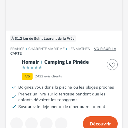
Camping Plouescat
Camping Quimper
Camping Roscoff
Camping Ille-et-Vilaine
Camping Cancale
À 31.2 km de Saint Laurent de la Prée
Camping Dinard
Camping Saint-Malo
FRANCE
CHARENTE MARITIME
LES MATHES
VOIR SUR LA
Camping Morbihan
CARTE
Camping Auray
Homair
Camping La Pinède
Camping Carnac
Camping La Trinité sur Mer
4/5
2422
avis clients
Camping Locmariaquer
Baignez vous dans la piscine ou les plages proches
Camping Penestin
Prenez un livre sur la terrasse pendant que les
Camping Quiberon
enfants dévalent les toboggans
Camping Sarzeau
Savourez le déjeuner ou le diner au restaurant
Camping Vannes
Camping Champagne-Ardenne
Camping Ardennes
Découvrir