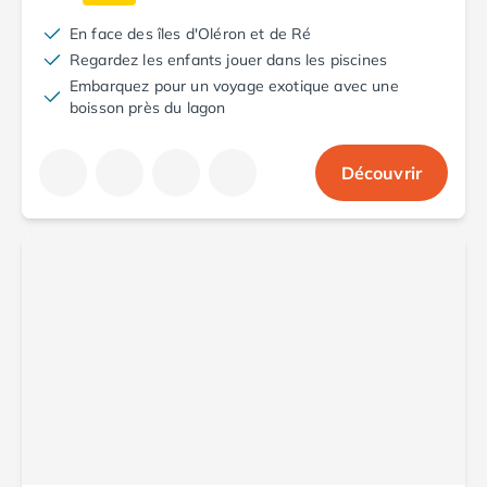
Camping Saint-Palais-sur-Mer
En face des îles d'Oléron et de Ré
Camping Provence-Alpes-Côte d'Azur
Regardez les enfants jouer dans les piscines
Camping Alpes-de-Haute-Provence
Embarquez pour un voyage exotique avec une
Camping Castellane
boisson près du lagon
Camping Gréoux les Bains
Camping Alpes-Maritimes
Découvrir
Camping Antibes
Camping Cagnes-sur-Mer
Camping Nice
Camping Bouches du Rhône
Camping Aix-en-Provence
Camping Arles
Camping Cassis
Camping La Ciotat
Camping La Roque-d'Anthéron
Camping Marseille
Camping Martigues
Camping Var