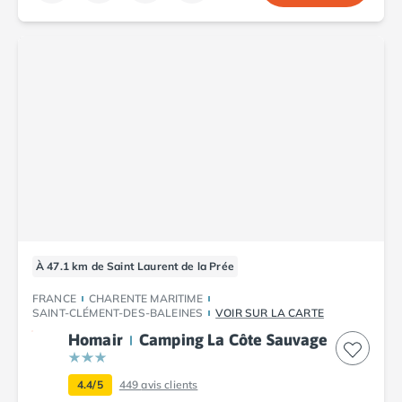
Camping Abruzzes
Camping Emilie Romagne
Camping Bologne
Camping Cesenatico
Camping Lido Di Spina
Camping Ravenne
Camping Riccione
Camping Rimini
Camping Frioul-Vénétie Julienne
Camping Latium
Camping Rome
Camping Lombardie
À 47.1 km de Saint Laurent de la Prée
Camping Piémont
Camping Pouilles
FRANCE
CHARENTE MARITIME
SAINT-CLÉMENT-DES-BALEINES
VOIR SUR LA CARTE
Camping Gallipoli
Homair
Camping La Côte Sauvage
Camping Sardaigne
Camping Alghero
Camping Muravera
4.4/5
449
avis clients