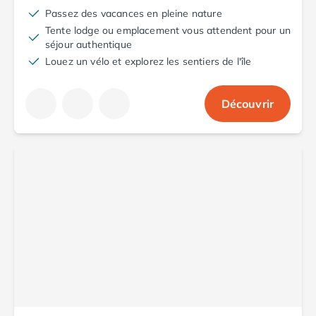
Camping Toscane
Passez des vacances en pleine nature
Camping Albinia
Tente lodge ou emplacement vous attendent pour un
Camping Cecina
séjour authentique
Camping Marina di Bibbona
Louez un vélo et explorez les sentiers de l'île
Camping San Vincenzo
Camping Sarteano
Camping Vénétie
Découvrir
Camping Caorle
Camping Cavallino
Camping Lido di Jesolo
Camping Pacengo di Lazise
Camping Sottomarina di Chioggia
Camping Venise
Camping Portugal
Camping Algarve
Camping Centre Portugal
Camping Lisbonne
Camping Nazaré
Camping Nord Portugal