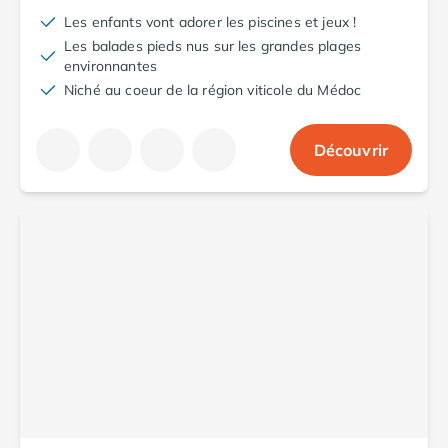
Camping Aude
Les enfants vont adorer les piscines et jeux !
Camping Gruissan
Les balades pieds nus sur les grandes plages
Camping Narbonne-Plage
environnantes
Camping Sigean
Niché au coeur de la région viticole du Médoc
Camping Gard
Camping Aigues-Mortes
Découvrir
Camping Grau-du-Roi
Camping Nîmes
Camping Hérault
Camping Agde
Camping Béziers
Camping La Grande Motte
Camping Marseillan-Plage
Camping Montpellier
Camping Palavas-les-Flots
Camping Sète
Camping Valras-Plage
Camping Vias-Plage
Camping Pyrénées-Orientales