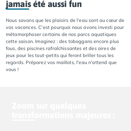
jamais été aussi fun
Camping Aude
Camping Gruissan
Camping Narbonne-Plage
Nous savons que les plaisirs de l'eau sont au cœur de
Camping Sigean
vos vacances. C'est pourquoi nous avons investi pour
Camping Gard
métamorphoser certains de nos parcs aquatiques
Camping Aigues-Mortes
cette saison. Imaginez : des toboggans encore plus
Camping Grau-du-Roi
fous, des piscines rafraîchissantes et des aires de
Camping Nîmes
jeux pour les tout-petits qui feront briller tous les
Camping Hérault
regards. Préparez vos maillots, l'eau n'attend que
Camping Agde
vous !
Camping Béziers
Camping La Grande Motte
Camping Marseillan-Plage
Camping Montpellier
Camping Palavas-les-Flots
Zoom sur quelques
Camping Sète
transformations majeures :
Camping Valras-Plage
Camping Vias-Plage
Camping Pyrénées-Orientales