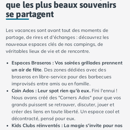
que les plus beaux souvenirs
Camping Saint-Palais-sur-Mer
se partagent
Camping Provence-Alpes-Côte d'Azur
Camping Alpes-de-Haute-Provence
Camping Castellane
Les vacances sont avant tout des moments de
Camping Gréoux les Bains
partage, de rires et d'échanges : découvrez les
Camping Alpes-Maritimes
nouveaux espaces clés de nos campings, de
Camping Antibes
véritables lieux de vie et de rencontre.
Camping Cagnes-sur-Mer
Camping Nice
Espaces Braseros : Vos soirées grillades prennent
Camping Bouches du Rhône
un air de fête
. Des zones dédiées avec des
Camping Aix-en-Provence
braseros en libre-service pour des barbecues
Camping Arles
improvisés entre amis ou en famille.
Camping Cassis
Coin Ados : Leur spot rien qu'à eux.
Fini l'ennui !
Camping La Ciotat
Nous avons créé des "Corners Ados" pour que vos
Camping La Roque-d'Anthéron
grands puissent se retrouver, discuter, jouer et
Camping Marseille
créer des liens en toute liberté. Un espace cool et
Camping Martigues
décontracté, pensé pour eux.
Camping Var
Kids Clubs réinventés : La magie s'invite pour nos