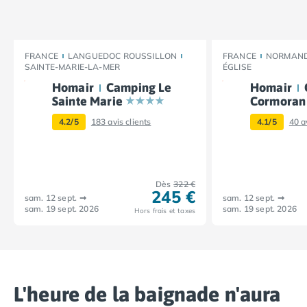
Camping Corse
Camping Corse-du-Sud
Camping Bonifacio
Camping Porto Vecchio
FRANCE
LANGUEDOC ROUSSILLON
FRANCE
NORMAND
Camping Haute-Corse
SAINTE-MARIE-LA-MER
ÉGLISE
Camping Ghisonaccia
Homair
Camping Le
Homair
Camping Saint-Florent
Sainte Marie
Cormoran
Camping Franche-Comté
4.2/5
183
avis clients
4.1/5
40
a
Camping Doubs
Camping Jura
Camping Clairvaux-les-Lacs
Camping Haute-Normandie
Dès
322 €
245 €
Camping Eure
sam. 12 sept.
➞
sam. 12 sept.
➞
sam. 19 sept. 2026
sam. 19 sept. 2026
Hors frais et taxes
Camping Ile-de-France
Camping Essonne
Camping Seine-et-Marne
Camping Val d'Oise
Camping Val-de-Marne
L'heure de la baignade n'aura
Camping Languedoc-Roussillon