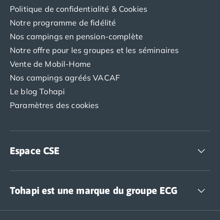
Camping Porto
Politique de confidentialité & Cookies
Camping Croatie
Notre programme de fidélité
Camping Comté de Zadar
Nos campings en pension-complète
Camping Dalmatie
Notre offre pour les groupes et les séminaires
Camping Istrie
Vente de Mobil-Home
Camping Porec
Camping Pula
Nos campings agréés VACAF
Camping Rovinj
Le blog Tohapi
Camping Kvarner
Paramètres des cookies
Autres destinations
Camping Suisse
Camping Belgique
Camping Pays-Bas
Espace CSE
Camping Brabant-Septentrional
Camping Frise
Accédez à nos offres CSE
Camping Hollande-Méridionale
Tohapi est une marque du groupe ECG
Camping Limbourg
Camping Overijssel
The European Camping Group (ECG)
Camping Zélande