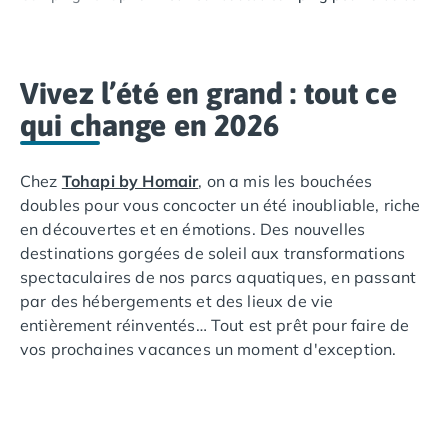
Camping Lacanau
Camping Soulac sur Mer
Camping Vendays-Montalivet
Camping Les Landes
Vivez l’été en grand : tout ce
Camping Biscarrosse
qui change en 2026
Camping Capbreton
Camping Hossegor
Camping Messanges
Chez
Tohapi by Homair
, on a mis les bouchées
Camping Moliets et Maa
doubles pour vous concocter un été inoubliable, riche
Camping Sanguinet
en découvertes et en émotions. Des nouvelles
Camping Seignosse
destinations gorgées de soleil aux transformations
Camping Vieux Boucau les Bains
spectaculaires de nos parcs aquatiques, en passant
Camping Pyrénées Atlantiques
par des hébergements et des lieux de vie
Camping Bayonne
entièrement réinventés… Tout est prêt pour faire de
Camping Biarritz
vos prochaines vacances un moment d'exception.
Camping Bidart
Camping Hendaye
Découvrez sans plus attendre toutes les surprises
Camping Saint Jean de Luz
que Tohapi by Homair vous réserve !
Camping Basse-Normandie