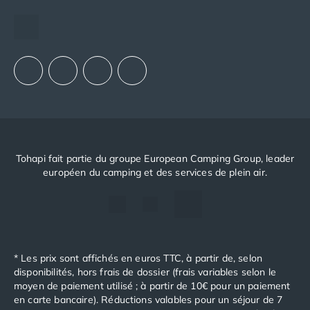
Camping Luxembourg
Espace recrutement
Camping Slovénie
Notre groupement d'achats (GAIN)
Camping Allemagne
Notre politique RSE
Camping Bade-Wurtemberg
Camping Forêt Noire
Camping Bavière
Camping Rhénanie-Palatinat
Camping Autriche
Camping Styrie
Tohapi fait partie du groupe European Camping Group, leader
Idées séjours
européen du camping et des services de plein air.
Par thématique
Camping 4 étoiles
Camping 5 étoiles Tohapi
Camping avec chiens acceptés
Camping avec parc aquatique
* Les prix sont affichés en euros TTC, à partir de, selon
Camping avec piscine
disponibilités, hors frais de dossier (frais variables selon le
Camping avec piscine chauffée
moyen de paiement utilisé ; à partir de 10€ pour un paiement
Camping avec piscine couverte
en carte bancaire). Réductions valables pour un séjour de 7