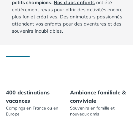
Camping Fréjus
petits champions.
Nos clubs enfants
ont été
Camping Hyères les Palmiers
entièrement revus pour offrir des activités encore
Camping Port Grimaud
plus fun et créatives. Des animateurs passionnés
Camping Saint-Aygulf
attendent vos enfants pour des aventures et des
Camping Saint-Mandrier-sur-Mer
souvenirs inoubliables.
Camping Saint-Tropez
Camping Toulon
Camping Vaucluse
Camping Avignon
Camping Rhône-Alpes
Camping Ardèche
Camping Ruoms
Camping Vallon-Pont-d'Arc
400 destinations
Ambiance familiale &
Camping Drôme
vacances
conviviale
Camping Haute-Savoie
Camping Annecy
Campings en France ou en
Souvenirs en famille et
Europe
nouveaux amis
Camping Thonon-les-bains
Camping Isère
Camping Espagne