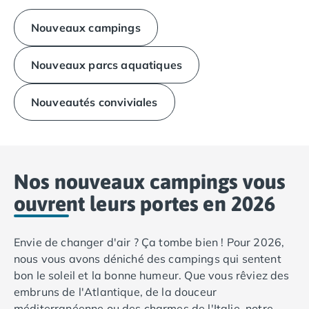
Camping Calvados
Camping Cabourg
Nouveaux campings
Camping Caen
Camping Honfleur
Nouveaux parcs aquatiques
Camping Houlgate
Camping Ouistreham
Nouveautés conviviales
Camping Manche
Camping Mont Saint Michel
Camping Bretagne
Camping Côtes d'Armor
Camping Erquy
Nos nouveaux campings vous
Camping Saint-Cast-le-Guildo
ouvrent leurs portes en 2026
Camping Finistère
Camping Benodet
Camping Brest
Envie de changer d'air ? Ça tombe bien ! Pour 2026,
Camping Carantec
nous vous avons déniché des campings qui sentent
Camping Concarneau
bon le soleil et la bonne humeur. Que vous rêviez des
Camping Douarnenez
embruns de l'Atlantique, de la douceur
Camping Fouesnant
méditerranéenne ou des charmes de l'Italie, notre