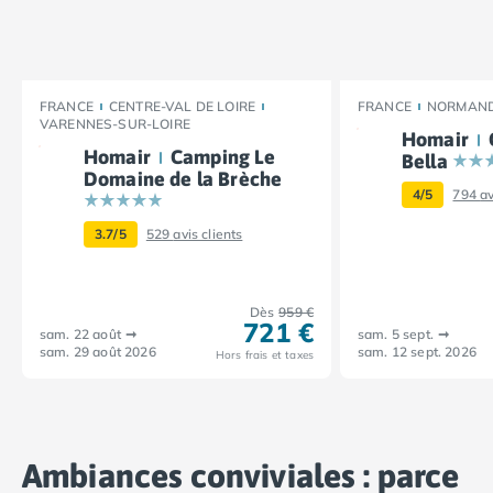
Camping Vendée
Camping Jard-sur-Mer
Camping La Roche-sur-Yon
Camping La-Tranche-sur-Mer
FRANCE
CENTRE-VAL DE LOIRE
FRANCE
NORMAND
Camping Les Sables d'Olonne
VARENNES-SUR-LOIRE
Homair
Camping Noirmoutier
Homair
Camping Le
Bella
Camping Saint-Gilles-Croix-de-Vie
Domaine de la Brèche
Camping Saint-Hilaire-De-Riez
4/5
794
av
Camping Saint-Jean-De-Monts
3.7/5
529
avis clients
Camping Picardie
Camping Aisne
Camping Poitou-Charentes
Dès
959 €
721 €
Camping Charente-Maritime
sam. 22 août
➞
sam. 5 sept.
➞
sam. 29 août 2026
sam. 12 sept. 2026
Camping Châtelaillon-Plage
Hors frais et taxes
Camping Fouras
Camping La Rochelle
Camping Les Mathes
Camping Royan
Ambiances conviviales : parce
Camping Saint-Georges-de-Didonne