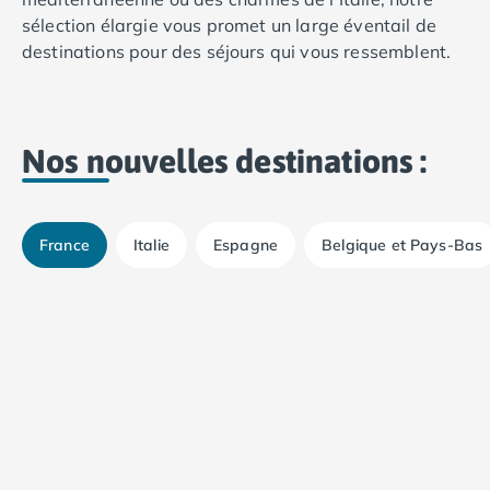
Camping Plouescat
sélection élargie vous promet un large éventail de
Camping Quimper
destinations pour des séjours qui vous ressemblent.
Camping Roscoff
Camping Ille-et-Vilaine
Camping Cancale
Camping Dinard
Nos nouvelles destinations :
Camping Saint-Malo
Camping Morbihan
Camping Auray
France
Italie
Espagne
Belgique et Pays-Bas
Camping Carnac
%
-23%
Camping La Trinité sur Mer
Camping Locmariaquer
Camping Penestin
Camping Quiberon
Camping Sarzeau
Camping Vannes
Camping Champagne-Ardenne
Camping Ardennes